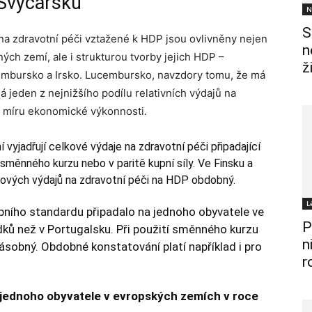
 Švýcarsku
N
S
 na zdravotní péči vztažené k HDP jsou ovlivněny nejen
n
ch zemí, ale i strukturou tvorby jejich HDP –
ž
embursko a Irsko. Lucembursko, navzdory tomu, že má
á jeden z nejnižšího podílu relativních výdajů na
u míru ekonomické výkonnosti.
vyjadřují celkové výdaje na zdravotní péči připadající
směnného kurzu nebo v paritě kupní síly. Ve Finsku a
lkových výdajů na zdravotní péči na HDP obdobný.
L
upního standardu připadalo na jednoho obyvatele ve
P
edků než v Portugalsku. Při použití směnného kurzu
n
násobný. Obdobné konstatování platí například i pro
r
a jednoho obyvatele v evropských zemích v roce