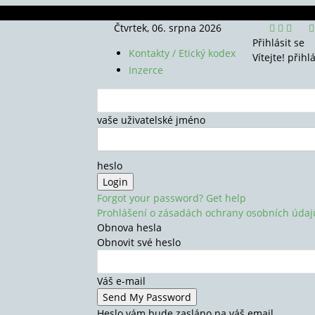
Čtvrtek, 06. srpna 2026
Přihlásit se
Kontakty / Etický kodex
Vítejte! přihl
Inzerce
vaše uživatelské jméno
heslo
Forgot your password? Get help
Prohlášení o zásadách ochrany osobních údaj
Obnova hesla
Obnovit své heslo
Váš e-mail
Heslo vám bude zasláno na váš email