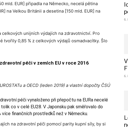
[350 mld. EUR] připadla na Německo, necelá pětina
l
R] na Velkou Británii a desetina [150 mld. EUR] na
p
6.
a celkových unijních výdajích na zdravotnictví. Pro
ré tvořily 0,85 % z celkových výdajů osmadvacítky. Šlo
V
 zdravotní péči v zemích EU v roce 2016
F
6.
EUROSTATu a OECD (leden 2019) a vlastní dopočty ČSÚ
dravotní péči vynaloženo při přepočtu na EURa necelé
át tolik co v celé EU28. V Japonsku pak směřovalo do
% více finančních prostředků než v Německu.
L
ích na zdravotní péči pomocí parity kupní síly, by si
n