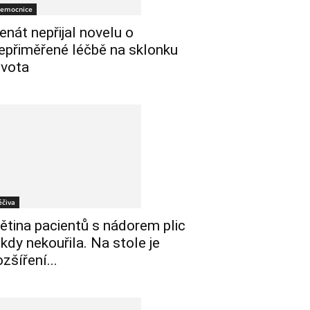
emocnice
enát nepřijal novelu o
epřiměřené léčbě na sklonku
ivota
éčiva
ětina pacientů s nádorem plic
ikdy nekouřila. Na stole je
ozšíření...