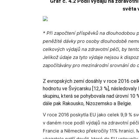
Graf č. 4.2 Podíl výdajů na zdravot
světa 
* Při započtení příspěvků na dlouhodobou pé
peněžité dávky pro osoby dlouhodobě nemo
celkových výdajů na zdravotní péči, by tento 
Jelikož údaje za tyto výdaje nejsou k dispo
započítávány pro mezinárodní srovnání do c
Z evropských zemí dosáhly v roce 2016 celk
hodnotu ve Švýcarsku [12,3 %], následovaly
skupinu, která se pohybovala nad úrovní 10 
dále pak Rakousko, Nizozemsko a Belgie.
V roce 2016 poskytla EU jako celek 9,9 % s
v daném roce podíl výdajů na zdravotní péč
Francie a Německo překročily 11% hranici. 
ukazatele patří devět, které do EU vstoupily