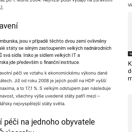
Ví
].
avení
emburska, jsou v případě těchto dvou zemí ovlivněny
malé státy se silným zastoupením velkých nadnárodních
N
 svá sídla. Irsko je sídlem velkých IT a
ka jde především o finanční instituce.
K
d
ravotní péči ve vztahu k ekonomickému výkonu dané
m
tech. Již od roku 2008 je jejich podíl na HDP vyšší
maxima, a to 17,1 %. S velkým odstupem pan následuje
ímavost, všechny výše uvedené státy patří mezi –
řsky nejvyspělejší státy světa.
í péči na jednoho obyvatele