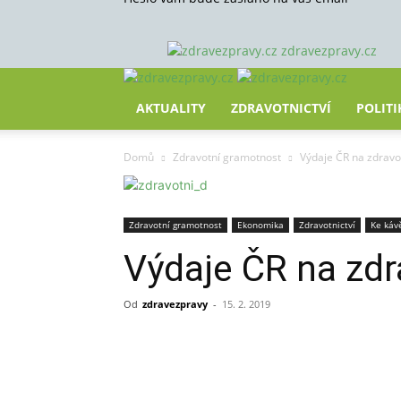
zdravezpravy.cz
AKTUALITY
ZDRAVOTNICTVÍ
POLITI
Domů
Zdravotní gramotnost
Výdaje ČR na zdravo
Zdravotní gramotnost
Ekonomika
Zdravotnictví
Ke kávě
Výdaje ČR na zdr
Od
zdravezpravy
-
15. 2. 2019
Sdílet