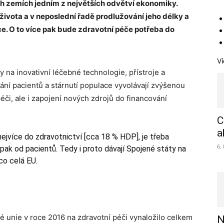
h zemích jedním z největších odvětví ekonomiky.
 života a v neposlední řadě prodlužování jeho délky a
ce. O to více pak bude zdravotní péče potřeba do
Ví
na inovativní léčebné technologie, přístroje a
ání pacientů a stárnutí populace vyvolávají zvýšenou
éči, ale i zapojení nových zdrojů do financování
C
a
nejvíce do zdravotnictví [cca 18 % HDP], je třeba
6.
 pak od pacientů. Tedy i proto dávají Spojené státy na
co celá EU.
é unie v roce 2016 na zdravotní péči vynaložilo celkem
N