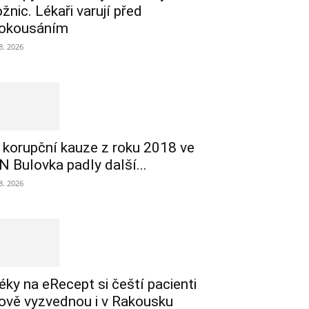
ožnic. Lékaři varují před
okousáním
 8. 2026
 korupční kauze z roku 2018 ve
N Bulovka padly další...
 8. 2026
éky na eRecept si čeští pacienti
ově vyzvednou i v Rakousku