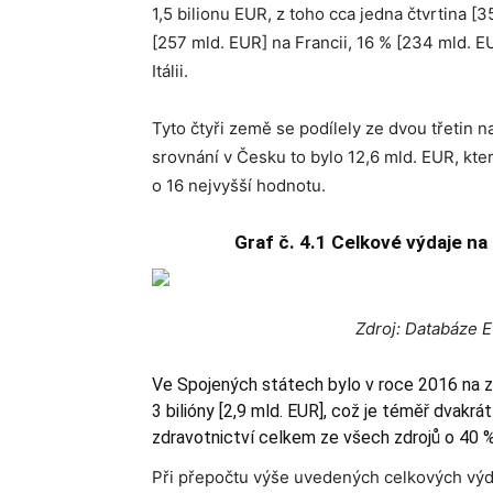
1,5 bilionu EUR, z toho cca jedna čtvrtina 
[257 mld. EUR] na Francii, 16 % [234 mld. EU
Itálii.
Tyto čtyři země se podílely ze dvou třetin n
srovnání v Česku to bylo 12,6 mld. EUR, kte
o 16 nejvyšší hodnotu.
Graf č. 4.1 Celkové výdaje na
Zd
roj: Databáze 
Ve Spojených státech bylo v roce 2016 na z
3 bilióny [2,9 mld. EUR], což je téměř dvakr
zdravotnictví celkem ze všech zdrojů o 40 
Při přepočtu výše uvedených celkových výdaj