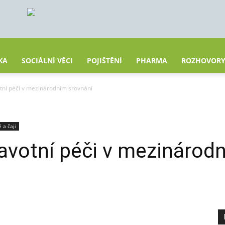
KA
SOCIÁLNÍ VĚCI
POJIŠTĚNÍ
PHARMA
ROZHOVOR
tní péči v mezinárodním srovnání
 a čaji
avotní péči v mezinárod