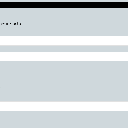
ášení k účtu
ů