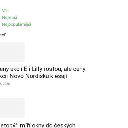
Vše
Nejlepší
Nejpopulárnější
ce
eny akcií Eli Lilly rostou, ale ceny
kcií Novo Nordisku klesají
 8. 2026
etopýři míří okny do českých