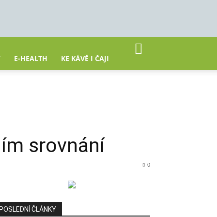
Y
E-HEALTH
KE KÁVĚ I ČAJI
ním srovnání
0
POSLEDNÍ ČLÁNKY