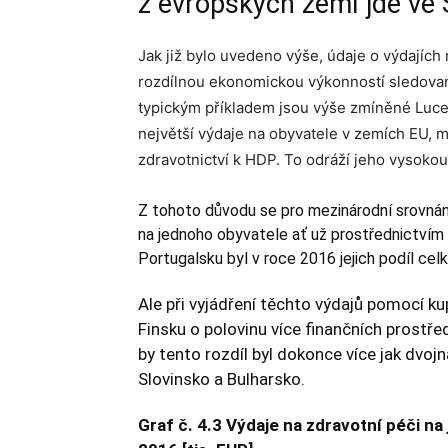
z evropských zemí jde ve
Jak již bylo uvedeno výše, údaje o výdajích
rozdílnou ekonomickou výkonností sledovaný
typickým příkladem jsou výše zmíněné Luc
největší výdaje na obyvatele v zemích EU, m
zdravotnictví k HDP. To odráží jeho vysoko
Z tohoto důvodu se pro mezinárodní srovnání 
na jednoho obyvatele ať už prostřednictvím 
Portugalsku byl v roce 2016 jejich podíl ce
Ale při vyjádření těchto výdajů pomocí k
Finsku o polovinu více finančních prostř
by tento rozdíl byl dokonce více jak dvoj
Slovinsko a Bulharsko.
Graf č. 4.3 Výdaje na zdravotní péči n