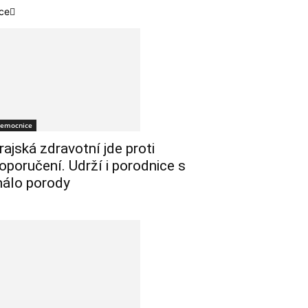
ce
emocnice
rajská zdravotní jde proti
oporučení. Udrží i porodnice s
álo porody