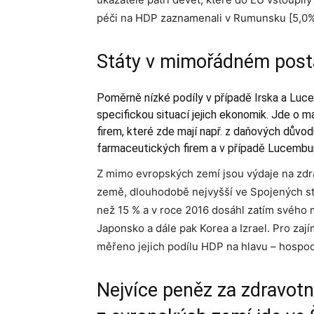
péči na HDP zaznamenali v Rumunsku [5,0%
Státy v mimořádném post
Poměrně nízké podíly v případě Irska a Luc
specifickou situací jejich ekonomik. Jde o 
firem, které zde mají např. z daňových důvodů
farmaceutických firem a v případě Lucemburs
Z mimo evropských zemí jsou výdaje na zd
země, dlouhodobě nejvyšší ve Spojených stá
než 15 % a v roce 2016 dosáhl zatím svého 
Japonsko a dále pak Korea a Izrael. Pro zaj
měřeno jejich podílu HDP na hlavu – hospodá
Nejvíce peněz za zdravotn