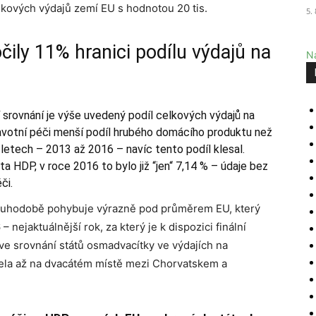
kových výdajů zemí EU s hodnotou 20 tis.
5.
ily 11% hranici podílu výdajů na
Na
srovnání je výše uvedený podíl celkových výdajů na
avotní péči menší podíl hrubého domácího produktu než
letech – 2013 až 2016 – navíc tento podíl klesal.
 HDP, v roce 2016 to bylo již “jen“ 7,14 % – údaje bez
či.
dlouhodobě pohybuje výrazně pod průměrem EU, který
nejaktuálnější rok, za který je k dispozici finální
ve srovnání států osmadvacítky ve výdajích na
zela až na dvacátém místě mezi Chorvatskem a