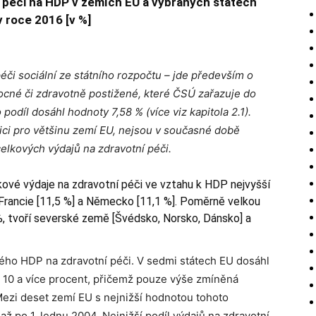
ní péči na HDP v zemích EU a vybraných státech
v roce 2016 [v %]
či sociální ze státního rozpočtu – jde především o
cné či zdravotně postižené, které ČSÚ zařazuje do
podíl dosáhl hodnoty 7,58 % (více viz kapitola 2.1).
zici pro většinu zemí EU, nejsou v současné době
elkových výdajů na zdravotní péči.
ové výdaje na zdravotní péči ve vztahu k HDP nejvyšší
 Francie [11,5 %] a Německo [11,1 %]. Poměrně velkou
%, tvoří severské země [Švédsko, Norsko, Dánsko] a
vého HDP na zdravotní péči. V sedmi státech EU dosáhl
i 10 a více procent, přičemž pouze výše zmíněná
Mezi deset zemí EU s nejnižší hodnotou tohoto
 až po 1. lednu 2004. Nejnižší podíl výdajů na zdravotní