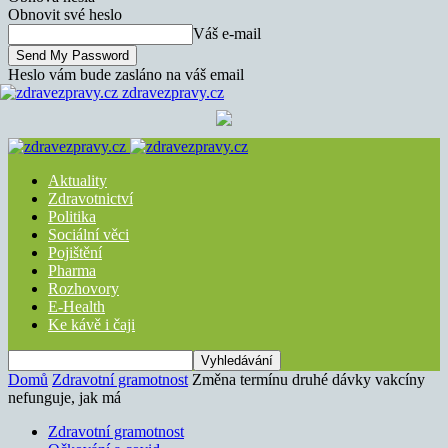
Obnovit své heslo
Váš e-mail
Heslo vám bude zasláno na váš email
zdravezpravy.cz
Aktuality
Zdravotnictví
Politika
Sociální věci
Pojištění
Pharma
Rozhovory
E-Health
Ke kávě i čaji
Domů
Zdravotní gramotnost
Změna termínu druhé dávky vakcíny
nefunguje, jak má
Zdravotní gramotnost