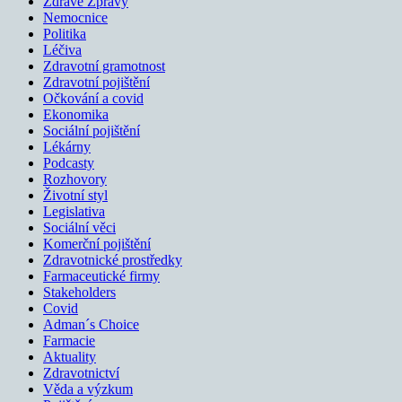
Zdravé Zprávy
Nemocnice
Politika
Léčiva
Zdravotní gramotnost
Zdravotní pojištění
Očkování a covid
Ekonomika
Sociální pojištění
Lékárny
Podcasty
Rozhovory
Životní styl
Legislativa
Sociální věci
Komerční pojištění
Zdravotnické prostředky
Farmaceutické firmy
Stakeholders
Covid
Adman´s Choice
Farmacie
Aktuality
Zdravotnictví
Věda a výzkum