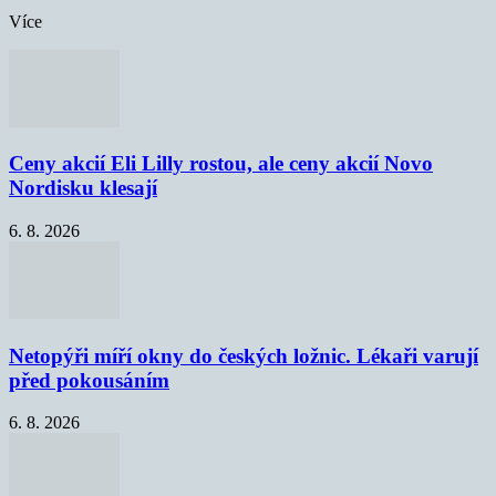
Více
Ceny akcií Eli Lilly rostou, ale ceny akcií Novo
Nordisku klesají
6. 8. 2026
Netopýři míří okny do českých ložnic. Lékaři varují
před pokousáním
6. 8. 2026