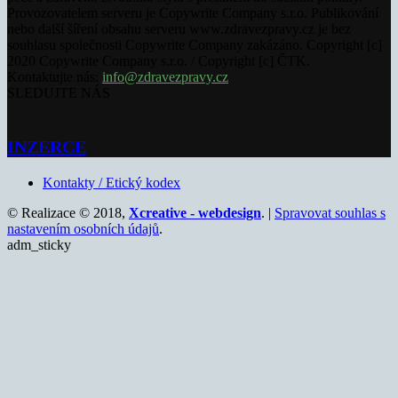
Provozovatelem serveru je Copywrite Company s.r.o. Publikování
nebo další šíření obsahu serveru www.zdravezpravy.cz je bez
souhlasu společnosti Copywrite Company zakázáno. Copyright [c]
2020 Copywrite Company s.r.o. / Copyright [c] ČTK.
Kontaktujte nás:
info@zdravezpravy.cz
SLEDUJTE NÁS
INZERCE
Kontakty / Etický kodex
© Realizace © 2018,
Xcreative - webdesign
. |
Spravovat souhlas s
nastavením osobních údajů
.
adm_sticky