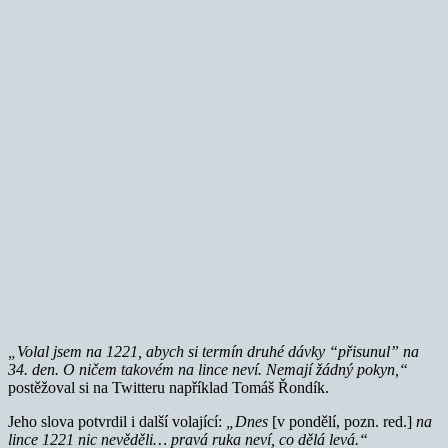
„Volal jsem na 1221, abych si termín druhé dávky “přisunul” na
34. den. O ničem takovém na lince neví. Nemají žádný pokyn,“
postěžoval si na Twitteru například Tomáš Řondík.
Jeho slova potvrdil i další volající:
„Dnes
[v pondělí, pozn. red.]
na
lince 1221 nic nevěděli… pravá ruka neví, co dělá levá.“