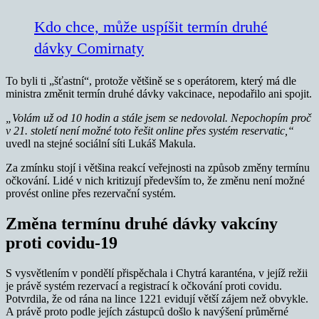
Kdo chce, může uspíšit termín druhé
dávky Comirnaty
To byli ti „šťastní“, protože většině se s operátorem, který má dle
ministra změnit termín druhé dávky vakcinace, nepodařilo ani spojit.
„Volám už od 10 hodin a stále jsem se nedovolal. Nepochopím proč
v 21. století není možné toto řešit online přes systém reservatic,“
uvedl na stejné sociální síti Lukáš Makula.
Za zmínku stojí i většina reakcí veřejnosti na způsob změny termínu
očkování. Lidé v nich kritizují především to, že změnu není možné
provést online přes rezervační systém.
Změna termínu druhé dávky vakcíny
proti covidu-19
S vysvětlením v pondělí přispěchala i Chytrá karanténa, v jejíž režii
je právě systém rezervací a registrací k očkování proti covidu.
Potvrdila, že od rána na lince 1221 evidují větší zájem než obvykle.
A právě proto podle jejích zástupců došlo k navýšení průměrné