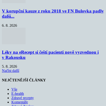
V korupční kauze z roku 2018 ve FN Bulovka padly
další...
6. 8. 2026
Léky na eRecept si čeští pacienti nově vyzvednou i
v Rakousku
5. 8. 2026
Načíst další
NEJČTENĚJŠÍ ČLÁNKY
Vše
E-health
Zdravé recepty
Komentáře