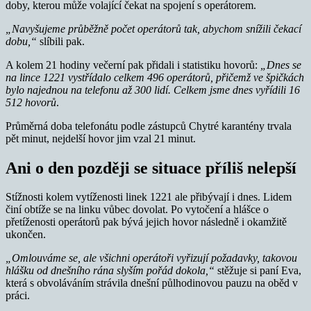
doby, kterou může volající čekat na spojení s operátorem.
„Navyšujeme průběžně počet operátorů tak, abychom snížili čekací
dobu,“
slíbili pak.
A kolem 21 hodiny večerní pak přidali i statistiku hovorů:
„Dnes se
na lince 1221 vystřídalo celkem 496 operátorů, přičemž ve špičkách
bylo najednou na telefonu až 300 lidí. Celkem jsme dnes vyřídili 16
512 hovorů
.
Průměrná doba telefonátu podle zástupců Chytré karantény trvala
pět minut, nejdelší hovor jim vzal 21 minut.
Ani o den později se situace příliš nelepší
Stížnosti kolem vytíženosti linek 1221 ale přibývají i dnes. Lidem
činí obtíže se na linku vůbec dovolat. Po vytočení a hlášce o
přetíženosti operátorů pak bývá jejich hovor následně i okamžitě
ukončen.
„Omlouváme se, ale všichni operátoři vyřizují požadavky, takovou
hlášku od dnešního rána slyším pořád dokola,“
stěžuje si paní Eva,
která s obvoláváním strávila dnešní půlhodinovou pauzu na oběd v
práci.