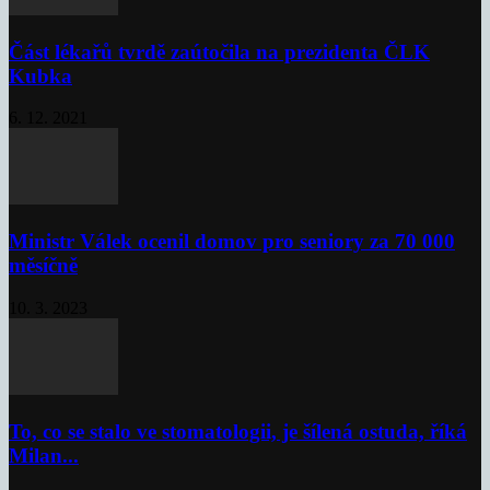
Část lékařů tvrdě zaútočila na prezidenta ČLK
Kubka
6. 12. 2021
Ministr Válek ocenil domov pro seniory za 70 000
měsíčně
10. 3. 2023
To, co se stalo ve stomatologii, je šílená ostuda, říká
Milan...