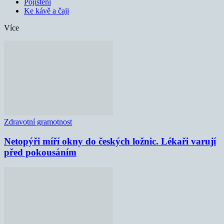
Pojištění
Ke kávě a čaji
Více
Zdravotní gramotnost
Netopýři míří okny do českých ložnic. Lékaři varují
před pokousáním