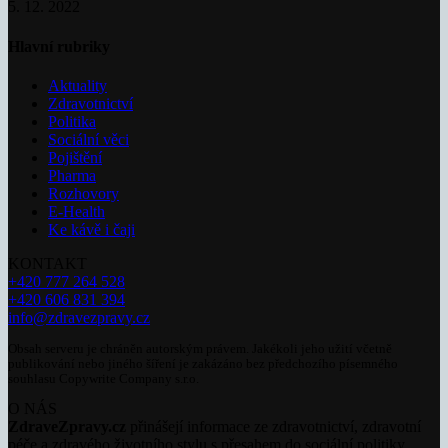
5. 12. 2022
Hlavní rubriky
Aktuality
Zdravotnictví
Politika
Sociální věci
Pojištění
Pharma
Rozhovory
E-Health
Ke kávě i čaji
KONTAKT
+420 777 264 528
+420 606 831 394
info@zdravezpravy.cz
Obsah serveru je chráněn autorským právem. Jakékoli jeho užití včetně
publikování nebo jiného šíření je zakázáno bez předchozího písemného
souhlasu Copywrite Company s.r.o.
O NÁS
ZdraveZpravy.cz
přinášejí informace ze zdravotnictví, zdravotní
péče a zdravého životního stylu s přesahem do sociální politiky.