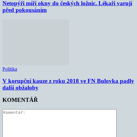
Netopýři míří okny do českých ložnic. Lékaři varují
před pokousáním
Politika
V korupční kauze z roku 2018 ve FN Bulovka padly
další obžaloby
KOMENTÁŘ