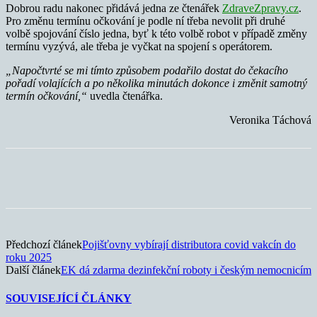
Dobrou radu nakonec přidává jedna ze čtenářek
ZdraveZpravy.cz
.
Pro změnu termínu očkování je podle ní třeba nevolit při druhé
volbě spojování číslo jedna, byť k této volbě robot v případě změny
termínu vyzývá, ale třeba je vyčkat na spojení s operátorem.
„Napočtvrté se mi tímto způsobem podařilo dostat do čekacího
pořadí volajících a po několika minutách dokonce i změnit samotný
termín očkování,“
uvedla čtenářka.
Veronika Táchová
Předchozí článek
Pojišťovny vybírají distributora covid vakcín do
roku 2025
Další článek
EK dá zdarma dezinfekční roboty i českým nemocnicím
SOUVISEJÍCÍ ČLÁNKY