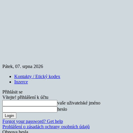
Pátek, 07. srpna 2026
Kontakty / Etický kodex
Inzerce
Přihlásit se
Vítejte! přihlášení k účtu
vaše uživatelské jméno
heslo
Forgot your password? Get help
Prohlášení o zásadách ochrany osobních údajů
Obnova hesla