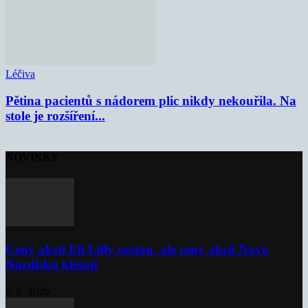
Léčiva
Pětina pacientů s nádorem plic nikdy nekouřila. Na
stole je rozšíření...
NOVINKY
Ceny akcií Eli Lilly rostou, ale ceny akcií Novo
Nordisku klesají
6. 8. 2026