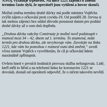
ANO], vyžaduje trpělivost. Na lince 1221 zájemci o změnu
termínu často slyší, že operátoři jsou vytížení a hovor skončí.
Možná změna termínu druhé dávky má podle ministra Vojtěcha
zvýšit zájem o očkování proti covidu-19. Od pondělí 28. června si
tak mohou zájemci bez udání důvodu posunout datum pro podání
druhé dávky až o osm dnů dopředu.
„Druhou dávku vakcíny Comirnaty je možné nově podstoupit v
rozmezí mezi 34 – 42. dnem od 1. termínu. To znamená, máte
termín pro druhou dávku, ale nevyhovuje vám. Zavolejte na linku
1221, kde vám ho pomohou v rozmezí osmi dnů změnit,“
uvedl
včera ministr Vojtěch s vysvětlením, že cíl je očkování lidem
maximálně zpřístupnit.
Ovšem hned v prvních hodinách provozu služba nefungovala. Lidé,
kteří měli to štěstí a na telefonní linku ke koronaviru 1221 se
dovolali, dostali od operátorů odpověď, že o ničem takovém nevědí.