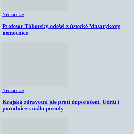
Nemocnice
Profesor Táborský odešel z ústecké Masarykovy
nemocnice
Nemocnice
Krajská zdravotní jde proti doporučení. Udrží i
porodnice s málo porody