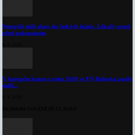
Netopýři míří okny do českých ložnic. Lékaři varují
před pokousáním
6. 8. 2026
V korupční kauze z roku 2018 ve FN Bulovka padly
další...
6. 8. 2026
NEJDISKUTOVANĚJŠÍ ČLÁNKY