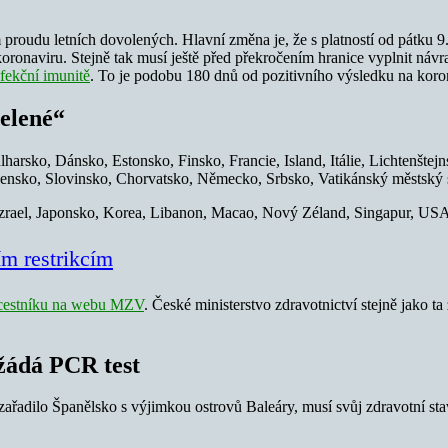
 proudu letních dovolených. Hlavní změna je, že s platností od pátku 9.
oronaviru. Stejně tak musí ještě před překročením hranice vyplnit náv
nfekční imunitě
. To je podobu 180 dnů od pozitivního výsledku na koro
zelené“
ulharsko, Dánsko, Estonsko, Finsko, Francie, Island, Itálie, Lichtenšt
sko, Slovinsko, Chorvatsko, Německo, Srbsko, Vatikánský městský st
Izrael, Japonsko, Korea, Libanon, Macao, Nový Zéland, Singapur, US
ím restrikcím
cestníku na webu MZV
. České ministerstvo zdravotnictví stejně jako ta 
 žádá PCR test
zařadilo Španělsko s výjimkou ostrovů Baleáry, musí svůj zdravotní sta