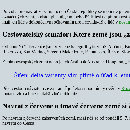
Pravidla pro návrat ze zahraničí do České republiky se mění i v plném
označených zemí, podstoupit antigenní nebo PCR test na přítomnost k
mají jen lidé s dokončeným očkováním proti covidu-19 a lidé v
posti
Cestovatelský semafor: Které země jsou „
Od pondělí 5. července jsou v zelené kategorii tyto země: Albánie, B
Rakousko, San Marino, Severní Makedonie, Rumunsko, Řecko, Sloven
Z mimoevropských zemí nebo jejich částí pak Austrálie, Hongkong, 
Šíření delta varianty viru přimělo úřad k letn
Před cestou i návratem ze zahraničí je třeba si podmínky ověřit v
Roz
mutace viru a hrozící další vlně epidemie.
Návrat z červené a tmavě červené země si
Po návratu z červeně zabarvených zemí, mezi něž se od pondělí 5. 7. 
návratu do Česka.