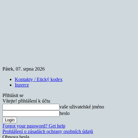
Pátek, 07. srpna 2026
Kontakty / Etický kodex
Inzerce
Přihlásit se
Vítejte! přihlášení k účtu
vaše uživatelské jméno
heslo
Forgot your password? Get help
Prohlášení o zásadách ochrany osobních údajů
Obnova hesla