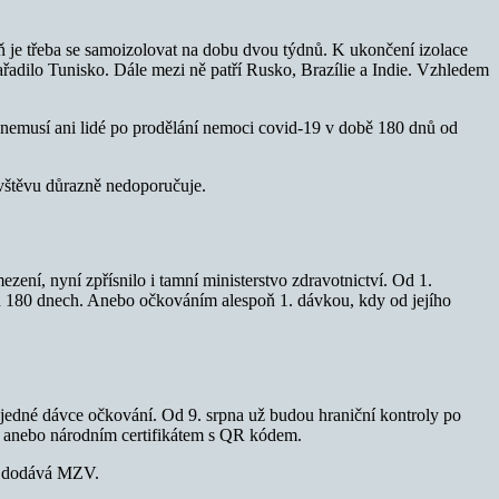
ň je třeba se samoizolovat na dobu dvou týdnů. K ukončení izolace
řadilo Tunisko. Dále mezi ně patří Rusko, Brazílie a Indie. Vzhledem
nemusí ani lidé po prodělání nemoci covid-19 v době 180 dnů od
ávštěvu důrazně nedoporučuje.
zení, nyní zpřísnilo i tamní ministerstvo zdravotnictví. Od 1.
h 180 dnech. Anebo očkováním alespoň 1. dávkou, kdy od jejího
ň jedné dávce očkování. Od 9. srpna už budou hraniční kontroly po
, anebo národním certifikátem s QR kódem.
“
dodává MZV.