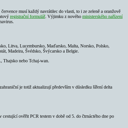
 července musí každý navrátilec do vlasti, to i ze zeleně a oranžově
ratový
registrační formulář
. Výjimku z nového
ministerského nařízení
navirus.
ejnsko, Litva, Lucembursko, Maďarsko, Malta, Norsko, Polsko,
át, Madeira, Švédsko, Švýcarsko a Belgie.
A, Thajsko nebo Tchaj-wan.
zahraniční je totiž aktualizují především v důsledku šíření delta
v cestující ověřit PCR testem v době od 5. do čtrnáctého dne po