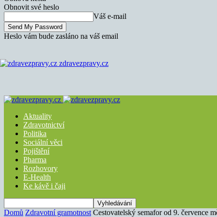
Obnovit své heslo
Váš e-mail
Heslo vám bude zasláno na váš email
zdravezpravy.cz
Aktuality
Zdravotnictví
Politika
Sociální věci
Pojištění
Pharma
Rozhovory
E-Health
Ke kávě i čaji
Domů
Zdravotní gramotnost
Cestovatelský semafor od 9. července mě