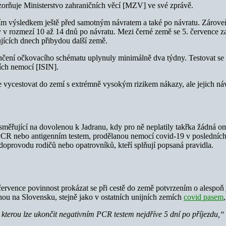
orňuje Ministerstvo zahraničních věcí [MZV] ve své zprávě.
ním výsledkem ještě před samotným návratem a také po návratu. Zárove
 v rozmezí 10 až 14 dnů po návratu. Mezi černé země se 5. července za
ujících dnech přibydou další země.
čení očkovacího schématu uplynuly minimálně dva týdny. Testovat se 
ích nemocí [ISIN].
e vycestovat do zemí s extrémně vysokým rizikem nákazy, ale jejich n
směřující na dovolenou k Jadranu, kdy pro ně neplatily takřka žádná ome
 PCR nebo antigenním testem, prodělanou nemocí covid-19 v posledníc
doprovodu rodičů nebo opatrovníků, kteří splňují popsaná pravidla.
 července povinnost prokázat se při cestě do země potvrzením o alespo
hou na Slovensku, stejně jako v ostatních unijních zemích
covid pasem
 kterou lze ukončit negativním PCR testem nejdříve 5 dní po příjezdu,