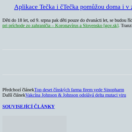
Aplikace Tečka i čTečka pomůžou doma i v 
Děti do 18 let, od 9. srpna pak děti pouze do dvanácti let, se budou 
pri príchode zo zahraničia – Koronavírus a Slovensko [gov.sk]
.
Tranzi
Sdílet
Předchozí článek
Top deset čínských farma firem vede Sinopharm
Další článek
Vakcína Johnson & Johnson odolává delta mutaci viru
SOUVISEJÍCÍ ČLÁNKY