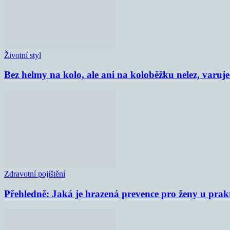
Životní styl
Bez helmy na kolo, ale ani na koloběžku nelez, varu
Zdravotní pojištění
Přehledně: Jaká je hrazená prevence pro ženy u prak