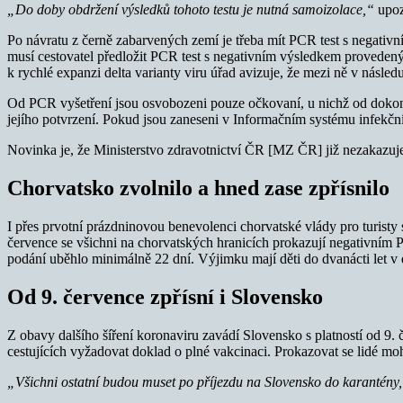
„Do doby obdržení výsledků tohoto testu je nutná samoizolace,“
upoz
Po návratu z černě zabarvených zemí je třeba mít PCR test s negativ
musí cestovatel předložit PCR test s negativním výsledkem provedený
k rychlé expanzi delta varianty viru úřad avizuje, že mezi ně v násled
Od PCR vyšetření jsou osvobozeni pouze očkovaní, u nichž od dokon
jejího potvrzení. Pokud jsou zaneseni v Informačním systému infekčn
Novinka je, že Ministerstvo zdravotnictví ČR [MZ ČR] již nezakazuj
Chorvatsko zvolnilo a hned zase zpřísnilo
I přes prvotní prázdninovou benevolenci chorvatské vlády pro turisty 
července se všichni na chorvatských hranicích prokazují negativním
podání uběhlo minimálně 22 dní. Výjimku mají děti do dvanácti let v 
Od 9. července zpřísní i Slovensko
Z obavy dalšího šíření koronaviru zavádí Slovensko s platností od 9.
cestujících vyžadovat doklad o plné vakcinaci. Prokazovat se lidé mo
„Všichni ostatní budou muset po příjezdu na Slovensko do karantény,