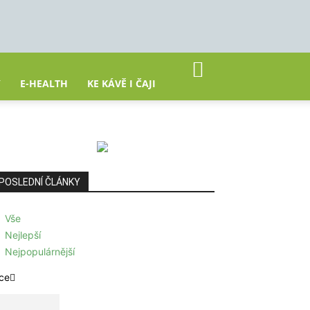
Y
E-HEALTH
KE KÁVĚ I ČAJI
POSLEDNÍ ČLÁNKY
Vše
Nejlepší
Nejpopulárnější
ce