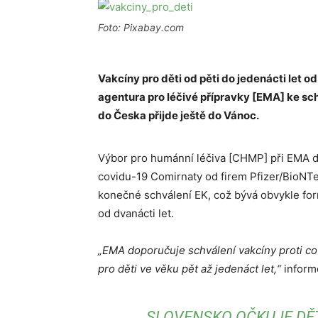
Foto: Pixabay.com
Vakcíny pro děti od pěti do jedenácti let 
agentura pro léčivé přípravky [EMA] ke sch
do Česka přijde ještě do Vánoc.
Výbor pro humánní léčiva [CHMP] při EMA dn
covidu-19 Comirnaty od firem Pfizer/BioNTec
konečné schválení EK, což bývá obvykle fo
od dvanácti let.
„EMA doporučuje schválení vakcíny proti co
pro děti ve věku pět až jedenáct let,“
inform
SLOVENSKO OČKUJE DĚTI