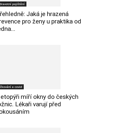
dravotní pojištění
řehledně: Jaká je hrazená
revence pro ženy u praktika od
edna...
čkování a covid
etopýři míří okny do českých
ožnic. Lékaři varují před
okousáním