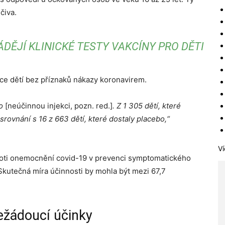
čiva.
DĚJÍ KLINICKÉ TESTY VAKCÍNY PRO DĚTI
síce dětí bez příznaků nákazy koronavirem.
bo
[neúčinnou injekci, pozn. red.]
. Z 1 305 dětí, které
 srovnání s 16 z 663 dětí, které dostaly placebo,“
Ví
proti onemocnění covid-19 v prevenci symptomatického
Skutečná míra účinnosti by mohla být mezi 67,7
nežádoucí účinky