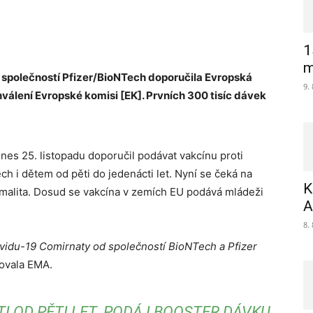
1
m
od společností Pfizer/BioNTech doporučila Evropská
9.
válení Evropské komisi [EK]. Prvních 300 tisíc dávek
es 25. listopadu doporučil podávat vakcínu proti
h i dětem od pěti do jedenácti let. Nyní se čeká na
K
rmalita. Dosud se vakcína v zemích EU podává mládeži
A
8.
vidu-19 Comirnaty od společností BioNTech a Pfizer
ovala EMA.
 OD PĚTI LET. PODÁ I BOOSTER DÁVKU