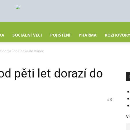
KA
SOCIÁLNÍ VĚCI
POJIŠTĚNÍ
PHARMA
ROZHOVOR
let dorazí do Česka do Vánoc
od pěti let dorazí do
0
Ví