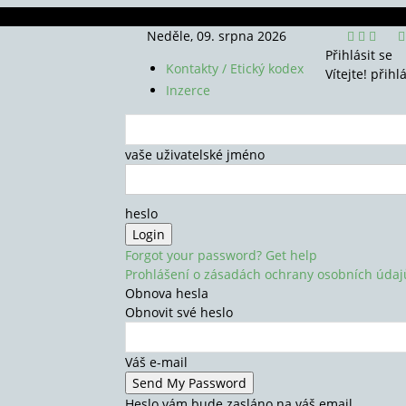
Neděle, 09. srpna 2026
Přihlásit se
Kontakty / Etický kodex
Vítejte! přihl
Inzerce
vaše uživatelské jméno
heslo
Forgot your password? Get help
Prohlášení o zásadách ochrany osobních údaj
Obnova hesla
Obnovit své heslo
Váš e-mail
Heslo vám bude zasláno na váš email