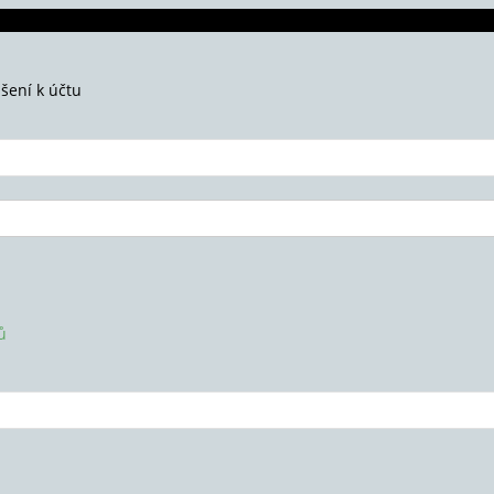
ášení k účtu
ů