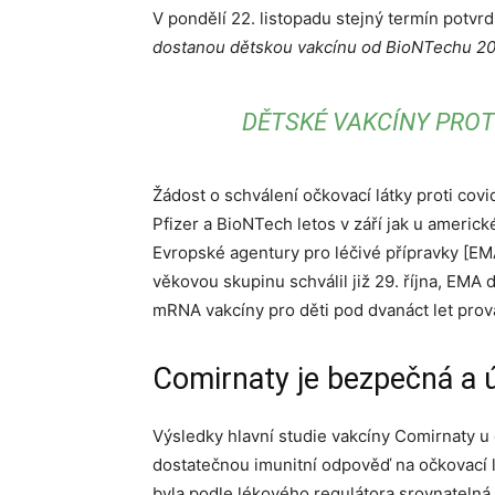
V pondělí 22. listopadu stejný termín potvr
dostanou dětskou vakcínu od BioNTechu 20
DĚTSKÉ VAKCÍNY PROTI
Žádost o schválení očkovací látky proti covid
Pfizer a BioNTech letos v září jak u americk
Evropské agentury pro léčivé přípravky [EMA
věkovou skupinu schválil již 29. října, EMA 
mRNA vakcíny pro děti pod dvanáct let prov
Comirnaty je bezpečná a úč
Výsledky hlavní studie vakcíny Comirnaty u 
dostatečnou imunitní odpověď na očkovací lá
byla podle lékového regulátora srovnatelná