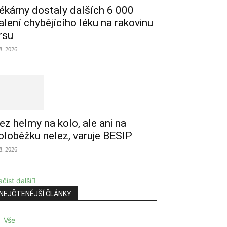
ékárny dostaly dalších 6 000
alení chybějícího léku na rakovinu
rsu
 8. 2026
ez helmy na kolo, ale ani na
oloběžku nelez, varuje BESIP
 8. 2026
číst další
NEJČTENĚJŠÍ ČLÁNKY
Vše