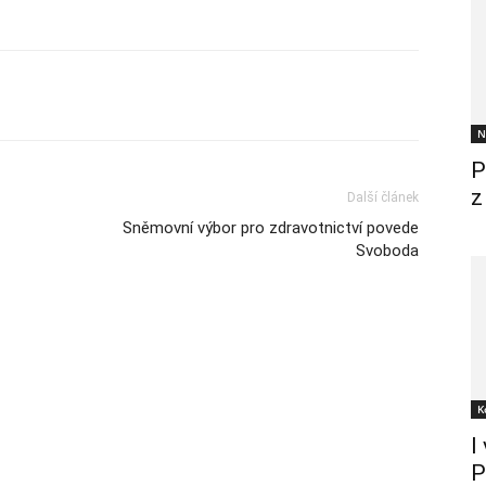
N
P
z
Další článek
Sněmovní výbor pro zdravotnictví povede
Svoboda
K
I
P