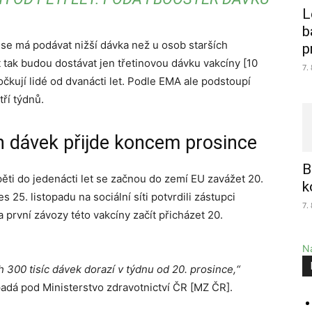
L
b
 se má podávat nižší dávka než u osob starších
p
et tak budou dostávat jen třetinovou dávku vakcíny [10
7.
očkují lidé od dvanácti let. Podle EMA ale podstoupí
ří týdnů.
h dávek přijde koncem prosince
B
pěti do jedenácti let se začnou do zemí EU zavážet 20.
k
25. listopadu na sociální síti potvrdili zástupci
7.
 první závozy této vakcíny začít přicházet 20.
Na
300 tisíc dávek dorazí v týdnu od 20. prosince,“
spadá pod Ministerstvo zdravotnictví ČR [MZ ČR].