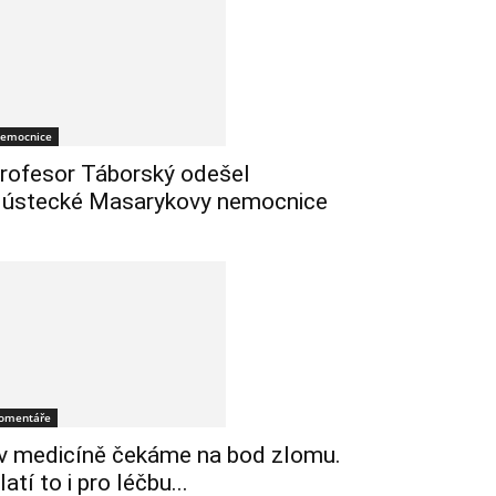
emocnice
rofesor Táborský odešel
 ústecké Masarykovy nemocnice
omentáře
 v medicíně čekáme na bod zlomu.
latí to i pro léčbu...