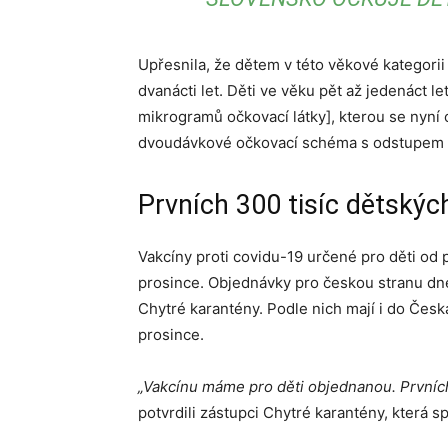
Upřesnila, že dětem v této věkové kategorii
dvanácti let. Děti ve věku pět až jedenáct l
mikrogramů očkovací látky], kterou se nyní 
dvoudávkové očkovací schéma s odstupem t
Prvních 300 tisíc dětskýc
Vakcíny proti covidu-19 určené pro děti od 
prosince. Objednávky pro českou stranu dnes 
Chytré karantény. Podle nich mají i do Česka
prosince.
„Vakcínu máme pro děti objednanou. Prvních 
potvrdili zástupci Chytré karantény, která 