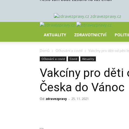
zdravezpravy.cz
AKTUALITY
ZDRAVOTNICTVÍ
POLITI
Domů
Očkování a covid
Vakcíny pro děti od pěti 
Očkování a covid
Covid
Aktuality
Vakcíny pro děti 
Česka do Vánoc
Od
zdravezpravy
-
25. 11. 2021
Sdílet