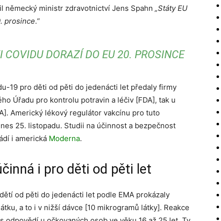
dil německý ministr zdravotnictví Jens Spahn
„Státy EU
. prosince
.“
 COVIDU DORAZÍ DO EU 20. PROSINCE
u-19 pro děti od pěti do jedenácti let předaly firmy
ého Úřadu pro kontrolu potravin a léčiv [FDA], tak u
]. Americký lékový regulátor vakcínu pro tuto
dnes 25. listopadu. Studii na účinnost a bezpečnost
ádí i americká
Moderna
.
inná i pro děti od pěti let
dětí od pěti do jedenácti let podle EMA prokázaly
tku, a to i v nižší dávce [10 mikrogramů látky]. Reakce
 s odpovědí u očkovaných osob ve věku 16 až 25 let. Ty