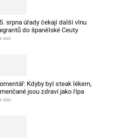
5. srpna úřady čekají další vlnu
igrantů do španělské Ceuty
 8. 2026
omentář: Kdyby byl steak lékem,
meričané jsou zdraví jako řípa
 8. 2026