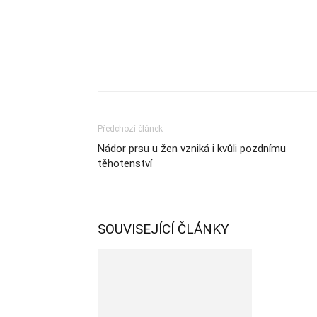
Sdílet
Předchozí článek
Nádor prsu u žen vzniká i kvůli pozdnímu
těhotenství
SOUVISEJÍCÍ ČLÁNKY