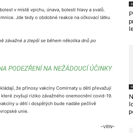
Z
olest v místě vpichu, únava, bolesti hlavy a svalů.
P
zimnice. Jde tedy o obdobné reakce na očkovací látku
p
l
ně závažné a zlepší se během několika dnů po
A PODEZŘENÍ NA NEŽÁDOUCÍ ÚČINKY
O
kládají, že přínosy vakcíny Comirnaty u dětí převažují
y, které zvyšují riziko závažného onemocnění covid-19.
N
akcíny u dětí i dospělých bude nadále pečlivě
l
p
vropské unie.
–VRN–