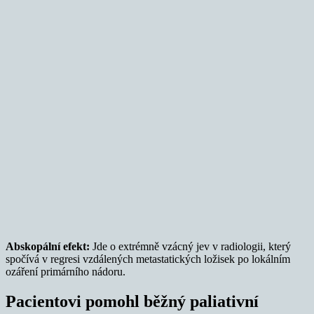
Abskopální efekt:
Jde o extrémně vzácný jev v radiologii, který
spočívá v regresi vzdálených metastatických ložisek po lokálním
ozáření primárního nádoru.
Pacientovi pomohl běžný paliativní