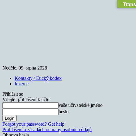
Trans
Neděle, 09. srpna 2026
Kontakty / Etický kodex
Inzerce
Přihlásit se
Vítejte! přihlášení k účtu
vaše uživatelské jméno
heslo
Forgot your password? Get help
Prohlášení o zásadách ochrany osobních údajů
Obnova hesla