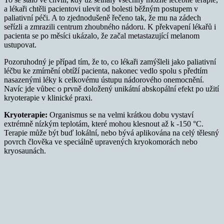
a lékaři chtěli pacientovi ulevit od bolesti běžným postupem v
paliativní péči. A to zjednodušeně řečeno tak, že mu na zádech
seřízli a zmrazili centrum zhoubného nádoru. K překvapení lékařů i
pacienta se po měsíci ukázalo, že začal metastazující melanom
ustupovat.
Pozoruhodný je případ tím, že to, co lékaři zamýšleli jako paliativní
léčbu ke zmírnění obtíží pacienta, nakonec vedlo spolu s předtím
nasazenými léky k celkovému ústupu nádorového onemocnění.
Navíc jde vůbec o prvně doložený unikátní abskopální efekt po užití
kryoterapie v klinické praxi.
Kryoterapie:
Organismus se na velmi krátkou dobu vystaví
extrémně nízkým teplotám, které mohou klesnout až k -150 °C.
Terapie může být buď lokální, nebo bývá aplikována na celý tělesný
povrch člověka ve speciálně upravených kryokomorách nebo
kryosaunách.