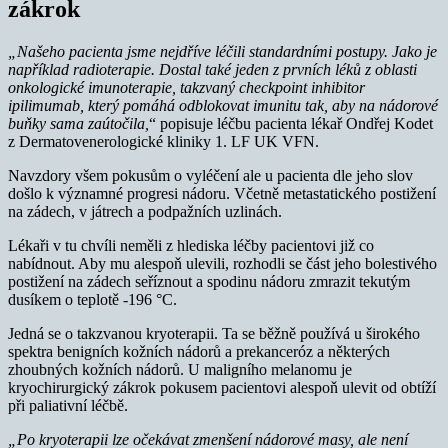
zákrok
„Našeho pacienta jsme nejdříve léčili standardními postupy. Jako je
například radioterapie. Dostal také jeden z prvních léků z oblasti
onkologické imunoterapie, takzvaný checkpoint inhibitor
ipilimumab, který pomáhá odblokovat imunitu tak, aby na nádorové
buňky sama zaútočila,
“ popisuje léčbu pacienta lékař Ondřej Kodet
z Dermatovenerologické kliniky 1. LF UK VFN.
Navzdory všem pokusům o vyléčení ale u pacienta dle jeho slov
došlo k významné progresi nádoru. Včetně metastatického postižení
na zádech, v játrech a podpažních uzlinách.
Lékaři v tu chvíli neměli z hlediska léčby pacientovi již co
nabídnout. Aby mu alespoň ulevili, rozhodli se část jeho bolestivého
postižení na zádech seříznout a spodinu nádoru zmrazit tekutým
dusíkem o teplotě -196 °C.
Jedná se o takzvanou kryoterapii. Ta se běžně používá u širokého
spektra benigních kožních nádorů a prekanceróz a některých
zhoubných kožních nádorů. U maligního melanomu je
kryochirurgický zákrok pokusem pacientovi alespoň ulevit od obtíží
při paliativní léčbě.
„Po kryoterapii lze očekávat zmenšení nádorové masy, ale není