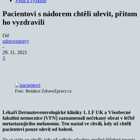
Věda a výzkum
Pacientovi s nádorem chtěli ulevit, přitom
ho vyzdravili
Od
zdravezpravy
-
29. 11. 2021
3
Foto: Redakce ZdraveZpravy.cz
Lékaři Dermatovenerologické kliniky 1. LF UK a Všeobecné
fakultní nemocnice [VFN] zaznamenali nečekaný obrat v léčbě
metastazujícího melanomu. Ten nastal ve chvíli, kdy už chtěli
pacientovi pouze ulevit od bolesti.
To se stalo ve chvíli, kdy už selhaly všechny možné léčebné terapie,