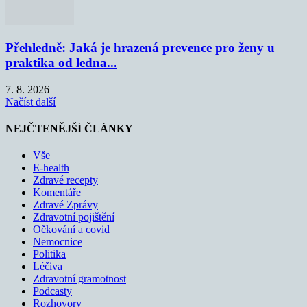
Přehledně: Jaká je hrazená prevence pro ženy u
praktika od ledna...
7. 8. 2026
Načíst další
NEJČTENĚJŠÍ ČLÁNKY
Vše
E-health
Zdravé recepty
Komentáře
Zdravé Zprávy
Zdravotní pojištění
Očkování a covid
Nemocnice
Politika
Léčiva
Zdravotní gramotnost
Podcasty
Rozhovory