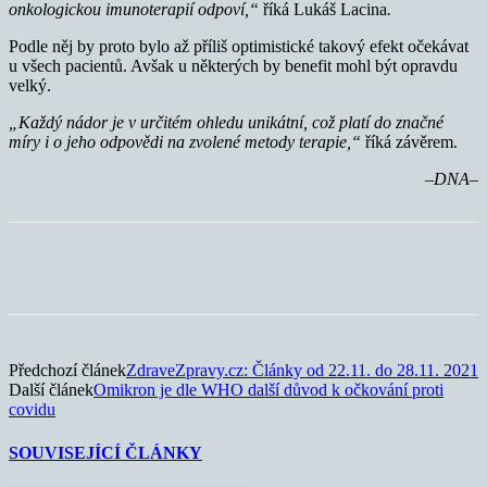
onkologickou imunoterapií odpoví,“
říká Lukáš Lacina
.
Podle něj by proto bylo až příliš optimistické takový efekt očekávat
u všech pacientů. Avšak u některých by benefit mohl být opravdu
velký.
„Každý nádor je v určitém ohledu unikátní, což platí do značné
míry i o jeho odpovědi na zvolené metody terapie,“
říká závěrem.
–DNA–
Předchozí článek
ZdraveZpravy.cz: Články od 22.11. do 28.11. 2021
Další článek
Omikron je dle WHO další důvod k očkování proti
covidu
SOUVISEJÍCÍ ČLÁNKY