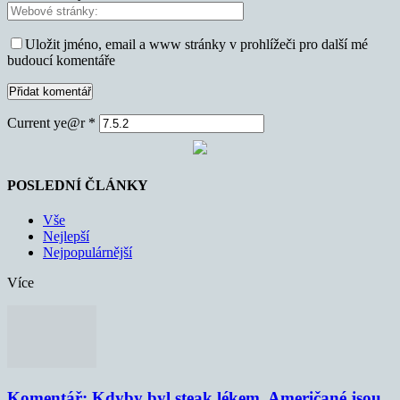
Uložit jméno, email a www stránky v prohlížeči pro další mé
budoucí komentáře
Current ye@r
*
POSLEDNÍ ČLÁNKY
Vše
Nejlepší
Nejpopulárnější
Více
Komentář: Kdyby byl steak lékem, Američané jsou