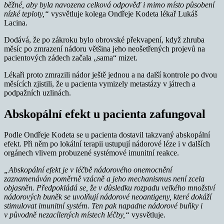
běžné, aby byla navozena celková odpověď i mimo místo působení
nízké teploty,“
vysvětluje kolega Ondřeje Kodeta lékař Lukáš
Lacina.
Dodává, že po zákroku bylo obrovské překvapení, když zhruba
měsíc po zmrazení nádoru většina jeho neošetřených projevů na
pacientových zádech začala „sama“ mizet.
Lékaři proto zmrazili nádor ještě jednou a na další kontrole po dvou
měsících zjistili, že u pacienta vymizely metastázy v játrech a
podpažních uzlinách.
Abskopální efekt u pacienta zafungoval
Podle Ondřeje Kodeta se u pacienta dostavil takzvaný abskopální
efekt. Při něm po lokální terapii ustupují nádorové léze i v dalších
orgánech vlivem probuzené systémové imunitní reakce.
„Abskopální efekt je v léčbě nádorového onemocnění
zaznamenáván poměrně vzácně a jeho mechanismus není zcela
objasněn. Předpokládá se, že v důsledku rozpadu velkého množství
nádorových buněk se uvolňují nádorové neoantigeny, které dokáží
stimulovat imunitní systém. Ten pak napadne nádorové buňky i
v původně nezacílených místech léčby,“
vysvětluje.