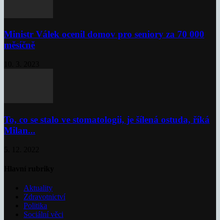
Ministr Válek ocenil domov pro seniory za 70 000
měsíčně
10. 3. 2023
To, co se stalo ve stomatologii, je šílená ostuda, říká
Milan...
5. 12. 2022
Hlavní rubriky
Aktuality
Zdravotnictví
Politika
Sociální věci