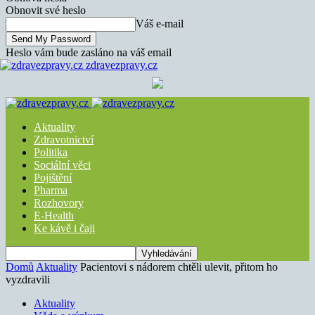
Obnovit své heslo
Váš e-mail
Heslo vám bude zasláno na váš email
zdravezpravy.cz
Aktuality
Zdravotnictví
Politika
Sociální věci
Pojištění
Pharma
Rozhovory
E-Health
Ke kávě i čaji
Domů
Aktuality
Pacientovi s nádorem chtěli ulevit, přitom ho
vyzdravili
Aktuality