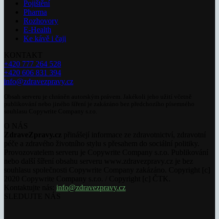
Pojištění
Pharma
Rozhovory
E-Health
Ke kávě i čaji
KONTAKT
+420 777 264 528
+420 606 831 394
info@zdravezpravy.cz
Obsah serveru je chráněn autorským právem. Jakékoli jeho užití včetně
publikování nebo jiného šíření je zakázáno bez předchozího písemného
souhlasu Copywrite Company s.r.o.
O NÁS
ZdraveZpravy.cz
přinášejí informace ze zdravotnictví, zdravotní
péče a zdravého životního stylu s přesahem do sociální politiky.
Provozovatelem serveru je Copywrite Company s.r.o. Publikování
nebo další šíření obsahu serveru www.zdravezpravy.cz je bez
souhlasu společnosti Copywrite Company zakázáno. Copyright [c]
2020 Copywrite Company s.r.o. / Copyright [c] ČTK.
Kontaktujte nás:
info@zdravezpravy.cz
SLEDUJTE NÁS