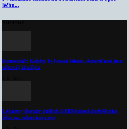
léčbu...
NOVINKY
Komentář: Kdyby byl steak lékem, Američané jsou
zdraví jako řípa
8. 8. 2026
Lékárny dostaly dalších 6 000 balení chybějícího
léku na rakovinu prsu
7. 8. 2026