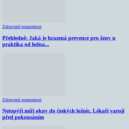
Zdravotní gramotnost
Přehledně: Jaká je hrazená prevence pro ženy u
praktika od ledna...
Zdravotní gramotnost
Netopýři míří okny do českých ložnic. Lékaři varují
před pokousáním