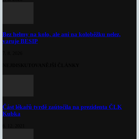
Bez helmy na kolo, ale ani na koloběžku nelez,
varuje BESIP
7. 8. 2026
NEJDISKUTOVANĚJŠÍ ČLÁNKY
Část lékařů tvrdě zaútočila na prezidenta ČLK
Kubka
6. 12. 2021