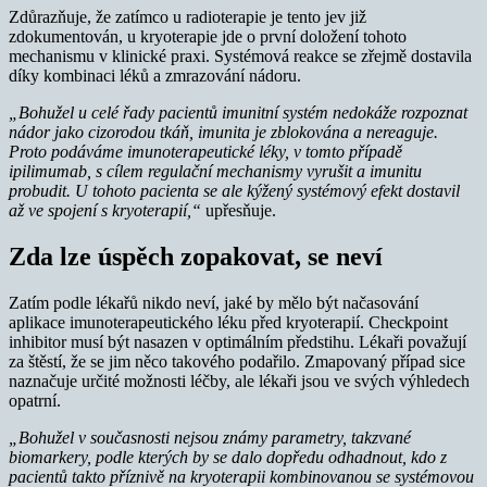
Zdůrazňuje, že zatímco u radioterapie je tento jev již
zdokumentován, u kryoterapie jde o první doložení tohoto
mechanismu v klinické praxi. Systémová reakce se zřejmě dostavila
díky kombinaci léků a zmrazování nádoru.
„Bohužel u celé řady pacientů imunitní systém nedokáže rozpoznat
nádor jako cizorodou tkáň, imunita je zblokována a nereaguje.
Proto podáváme imunoterapeutické léky, v tomto případě
ipilimumab, s cílem regulační mechanismy vyrušit a imunitu
probudit. U tohoto pacienta se ale kýžený systémový efekt dostavil
až ve spojení s kryoterapií,“
upřesňuje.
Zda lze úspěch zopakovat, se neví
Zatím podle lékařů nikdo neví, jaké by mělo být načasování
aplikace imunoterapeutického léku před kryoterapií. Checkpoint
inhibitor musí být nasazen v optimálním předstihu. Lékaři považují
za štěstí, že se jim něco takového podařilo. Zmapovaný případ sice
naznačuje určité možnosti léčby, ale lékaři jsou ve svých výhledech
opatrní.
„Bohužel v současnosti nejsou známy parametry, takzvané
biomarkery, podle kterých by se dalo dopředu odhadnout, kdo z
pacientů takto příznivě na kryoterapii kombinovanou se systémovou