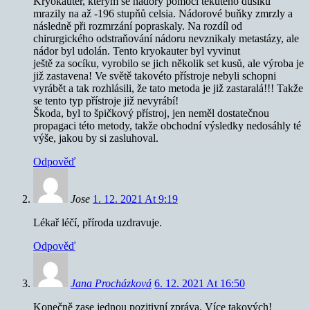
Kryokauter, kterým se nádory pomocí tekutého dusíku
mrazily na až -196 stupňů celsia. Nádorové buňky zmrzly a
následně při rozmrzání popraskaly. Na rozdíl od
chirurgického odstraňování nádoru nevznikaly metastázy, ale
nádor byl udolán. Tento kryokauter byl vyvinut
ještě za socíku, vyrobilo se jich několik set kusů, ale výroba je
již zastavena! Ve světě takovéto přístroje nebyli schopni
vyrábět a tak rozhlásili, že tato metoda je již zastaralá!!! Takže
se tento typ přístroje již nevyrábí!
Škoda, byl to špičkový přístroj, jen neměl dostatečnou
propagaci této metody, takže obchodní výsledky nedosáhly té
výše, jakou by si zasluhoval.
Odpověď
Jose
1. 12. 2021 At 9:19
Lékař léčí, příroda uzdravuje.
Odpověď
Jana Procházková
6. 12. 2021 At 16:50
Konečně zase jednou pozitivní zpráva. Více takových!