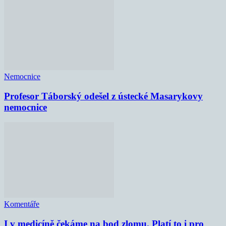
Nemocnice
Profesor Táborský odešel z ústecké Masarykovy
nemocnice
Komentáře
I v medicíně čekáme na bod zlomu. Platí to i pro