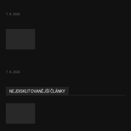
chybějícího léku na rakovinu prsu
7. 8. 2026
Bez helmy na kolo, ale ani na koloběžku
nelez, varuje BESIP
7. 8. 2026
NEJDISKUTOVANĚJŠÍ ČLÁNKY