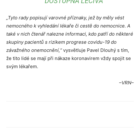
DOSTUPNÁ LÉČIVA
„Tyto rady popisují varovné příznaky, jež by měly vést
nemocného k vyhledání lékaře či cestě do nemocnice. A
také v nich čtenář nalezne informaci, kdo patří do některé
skupiny pacientů s rizikem progrese covidu-19 do
závažného onemocnění,“
vysvětluje Pavel Dlouhý s tím,
že tito lidé se mají při nákaze koronavirem vždy spojit se
svým lékařem.
–VRN–