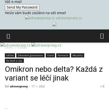
Váš e-mail
Heslo vám bude zasláno na váš email
zdravezpravy.cz
Domů
Léčiva
Léčiva
Zdravotní gramotnost
Covid
Farmacie
Aktuality
Ke kávě a čaji
Omikron nebo delta? Každá z
variant se léčí jinak
Od
zdravezpravy
-
17. 1. 2022
0