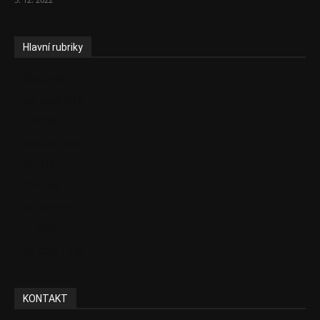
Hlavní rubriky
Aktuality
Zdravotnictví
Politika
Sociální věci
Pojištění
Pharma
Rozhovory
E-Health
Ke kávě i čaji
KONTAKT