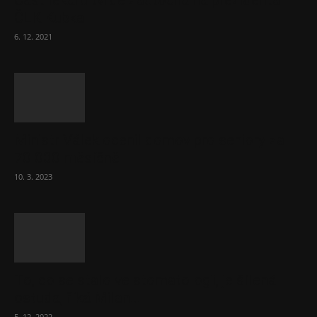
Část lékařů tvrdě zaútočila na prezidenta
ČLK Kubka
6. 12. 2021
Ministr Válek ocenil domov pro seniory za
70 000 měsíčně
10. 3. 2023
To, co se stalo ve stomatologii, je šílená
ostuda, říká Milan...
5. 12. 2022