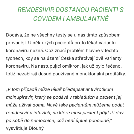
REMDESIVIR DOSTANOU PACIENTI S
COVIDEM I AMBULANTNĚ
Dodává, že ne všechny testy se u nás tímto způsobem
provádějí. U některých pacientů proto lékař variantu
koronaviru nezná. Což značí problém hlavně v těchto
týdnech, kdy se na území Česka střetávají dvě varianty
koronaviru. Na nastupující omikron, jak už bylo řečeno,
totiž nezabírají dosud používané monoklonální protilátky.
„V tom případě může lékař předepsat antivirotikum
molnupiravir, který se podává v tabletkách a pacient jej
může užívat doma. Nově také pacientům můžeme podat
remdesivir v infuzích, na které musí pacient přijít tři dny
po sobě do nemocnice, což není úplně pohodlné,“
vysvětluje Dlouhý.