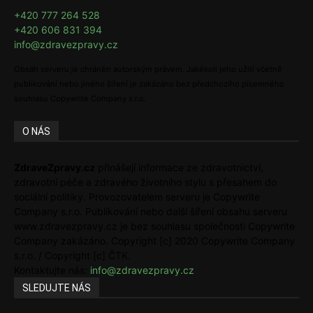
+420 777 264 528
+420 606 831 394
info@zdravezpravy.cz
Obsah serveru je chráněn autorským právem. Jakékoli jeho užití včetně
publikování nebo jiného šíření je zakázáno bez předchozího písemného
souhlasu Copywrite Company s.r.o.
O NÁS
ZdraveZpravy.cz
přinášejí informace ze zdravotnictví,
zdravotní péče a zdravého životního stylu s přesahem do
sociální politiky. Provozovatelem serveru je Copywrite
Company s.r.o. Publikování nebo další šíření obsahu serveru
www.zdravezpravy.cz je bez souhlasu společnosti Copywrite
Company zakázáno. Copyright [c] 2020 Copywrite Company
s.r.o. / Copyright [c] ČTK.
Kontaktujte nás:
info@zdravezpravy.cz
SLEDUJTE NÁS