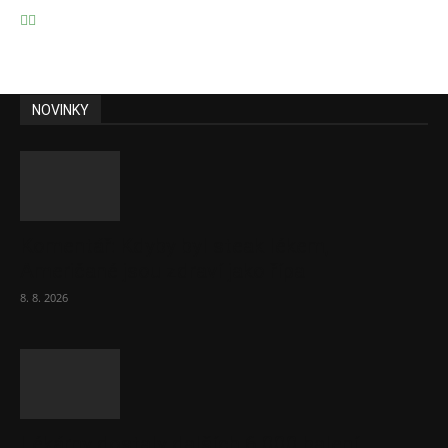
NOVINKY
Komentář: Kdyby byl steak lékem,
Američané jsou zdraví jako řípa
8. 8. 2026
Lékárny dostaly dalších 6 000 balení