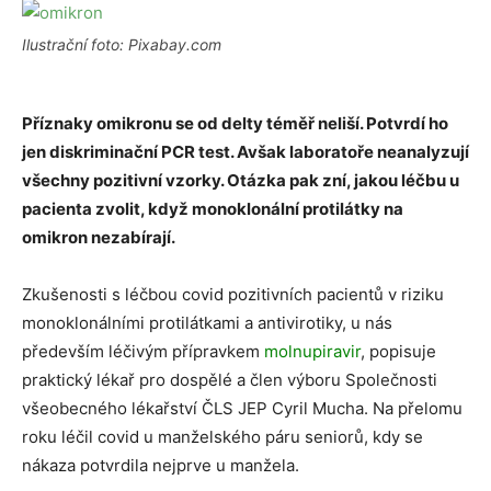
Ilustrační foto: Pixabay.com
Příznaky omikronu se od delty téměř neliší. Potvrdí ho
jen diskriminační PCR test. Avšak laboratoře neanalyzují
všechny pozitivní vzorky. Otázka pak zní, jakou léčbu u
pacienta zvolit, když monoklonální protilátky na
omikron nezabírají.
Zkušenosti s léčbou covid pozitivních pacientů v riziku
monoklonálními protilátkami a antivirotiky, u nás
především léčivým přípravkem
molnupiravir
, popisuje
praktický lékař pro dospělé a člen výboru Společnosti
všeobecného lékařství ČLS JEP Cyril Mucha. Na přelomu
roku léčil covid u manželského páru seniorů, kdy se
nákaza potvrdila nejprve u manžela.