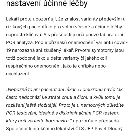
nastavení účinné léčby
Lékaři proto upozorňují, že znalost varianty především u
rizikových pacientů je pro volbu včasné a účinné léčby
naprosto klíčová. A s přesností ji určí pouze laboratorní
PCR analýza. Podle příznaků onemocnění variantu covid-
19 nerozezná ani zkušený lékař. Prvotní symptomy jsou
totiž podobné jako u delta varianty či jakéhokoli
respiračního onemocnění, jako je chřipka nebo
nachlazení.
„Nepozná to ani pacient ani lékař. U omikronu navíc tak
často nedochází ke ztrátě chuti a čichu a kvůli tomu je
rozlišení ještě složitější. Proto je u nemocných důležité
PCR testování, ideálně s diskriminačním PCR testem,
který určí variantu koronaviru,“
upozorňuje předseda
Společnosti infekčního lékařství ČLS JEP Pavel Dlouhý.