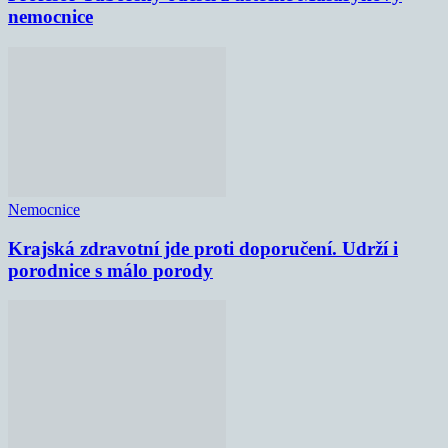
nemocnice
Nemocnice
Krajská zdravotní jde proti doporučení. Udrží i
porodnice s málo porody