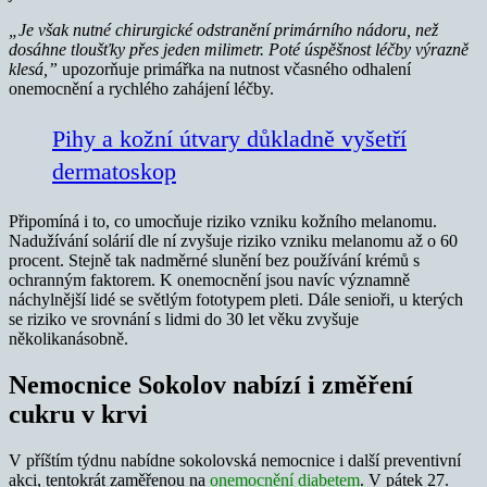
„Je však nutné chirurgické odstranění primárního nádoru, než
dosáhne tloušťky přes jeden milimetr. Poté úspěšnost léčby výrazně
klesá,”
upozorňuje primářka na nutnost včasného odhalení
onemocnění a rychlého zahájení léčby.
Pihy a kožní útvary důkladně vyšetří
dermatoskop
Připomíná i to, co umocňuje riziko vzniku kožního melanomu.
Nadužívání solárií dle ní zvyšuje riziko vzniku melanomu až o 60
procent. Stejně tak nadměrné slunění bez používání krémů s
ochranným faktorem. K onemocnění jsou navíc významně
náchylnější lidé se světlým fototypem pleti. Dále senioři, u kterých
se riziko ve srovnání s lidmi do 30 let věku zvyšuje
několikanásobně.
Nemocnice Sokolov nabízí i změření
cukru v krvi
V příštím týdnu nabídne sokolovská nemocnice i další preventivní
akci, tentokrát zaměřenou na
onemocnění diabetem
. V pátek 27.