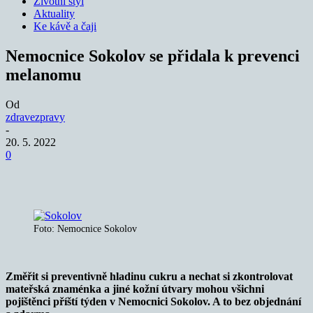
Životní styl
Aktuality
Ke kávě a čaji
Nemocnice Sokolov se přidala k prevenci
melanomu
Od
zdravezpravy
-
20. 5. 2022
0
Foto: Nemocnice Sokolov
Změřit si preventivně hladinu cukru a nechat si zkontrolovat
mateřská znaménka a jiné kožní útvary mohou všichni
pojištěnci příští týden v Nemocnici Sokolov. A to bez objednání