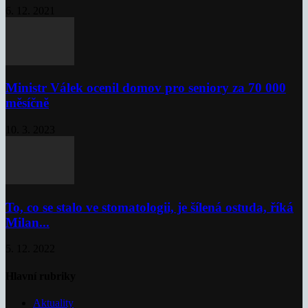
6. 12. 2021
Ministr Válek ocenil domov pro seniory za 70 000
měsíčně
10. 3. 2023
To, co se stalo ve stomatologii, je šílená ostuda, říká
Milan...
5. 12. 2022
Hlavní rubriky
Aktuality