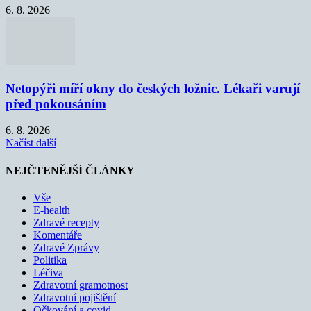
6. 8. 2026
Netopýři míří okny do českých ložnic. Lékaři varují
před pokousáním
6. 8. 2026
Načíst další
NEJČTENĚJŠÍ ČLÁNKY
Vše
E-health
Zdravé recepty
Komentáře
Zdravé Zprávy
Politika
Léčiva
Zdravotní gramotnost
Zdravotní pojištění
Očkování a covid