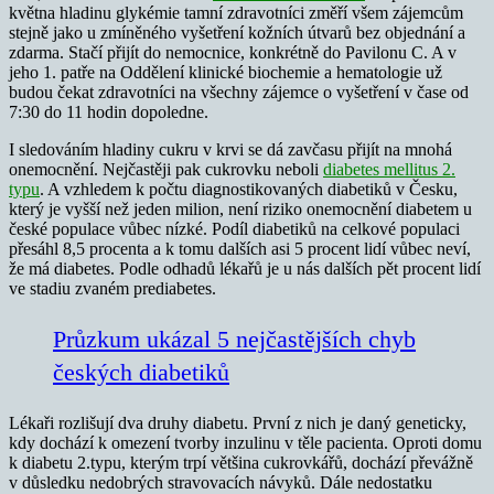
května hladinu glykémie tamní zdravotníci změří všem zájemcům
stejně jako u zmíněného vyšetření kožních útvarů bez objednání a
zdarma. Stačí přijít do nemocnice, konkrétně do Pavilonu C. A v
jeho 1. patře na Oddělení klinické biochemie a hematologie už
budou čekat zdravotníci na všechny zájemce o vyšetření v čase od
7:30 do 11 hodin dopoledne.
I sledováním hladiny cukru v krvi se dá zavčasu přijít na mnohá
onemocnění. Nejčastěji pak cukrovku neboli
diabetes mellitus 2.
typu
. A vzhledem k počtu diagnostikovaných diabetiků v Česku,
který je vyšší než jeden milion, není riziko onemocnění diabetem u
české populace vůbec nízké. Podíl diabetiků na celkové populaci
přesáhl 8,5 procenta a k tomu dalších asi 5 procent lidí vůbec neví,
že má diabetes. Podle odhadů lékařů je u nás dalších pět procent lidí
ve stadiu zvaném prediabetes.
Průzkum ukázal 5 nejčastějších chyb
českých diabetiků
Lékaři rozlišují dva druhy diabetu. První z nich je daný geneticky,
kdy dochází k omezení tvorby inzulinu v těle pacienta. Oproti domu
k diabetu 2.typu, kterým trpí většina cukrovkářů, dochází převážně
v důsledku nedobrých stravovacích návyků. Dále nedostatku