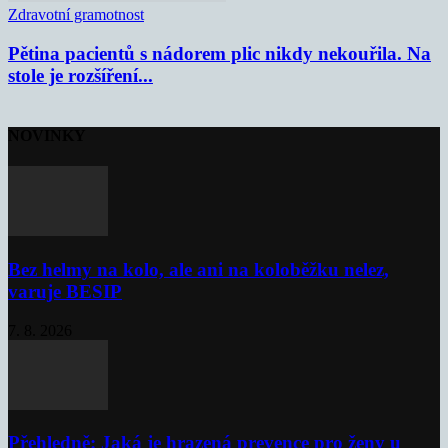
Zdravotní gramotnost
Pětina pacientů s nádorem plic nikdy nekouřila. Na
stole je rozšíření...
NOVINKY
Bez helmy na kolo, ale ani na koloběžku nelez,
varuje BESIP
7. 8. 2026
Přehledně: Jaká je hrazená prevence pro ženy u