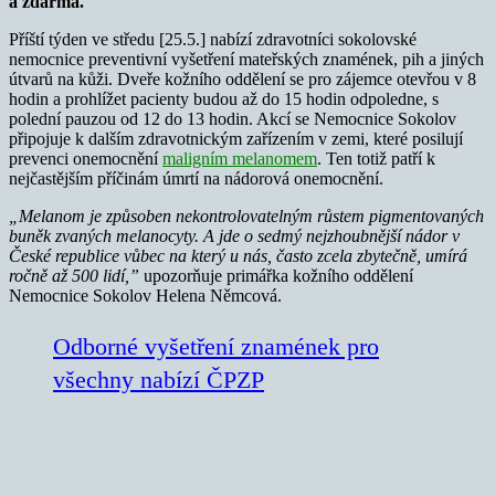
a zdarma.
Příští týden ve středu [25.5.] nabízí zdravotníci sokolovské
nemocnice preventivní vyšetření mateřských znamének, pih a jiných
útvarů na kůži. Dveře kožního oddělení se pro zájemce otevřou v 8
hodin a prohlížet pacienty budou až do 15 hodin odpoledne, s
polední pauzou od 12 do 13 hodin. Akcí se Nemocnice Sokolov
připojuje k dalším zdravotnickým zařízením v zemi, které posilují
prevenci onemocnění
maligním melanomem
. Ten totiž patří k
nejčastějším příčinám úmrtí na nádorová onemocnění.
„Melanom je způsoben nekontrolovatelným růstem pigmentovaných
buněk zvaných melanocyty. A jde o sedmý nejzhoubnější nádor v
České republice vůbec na který u nás, často zcela zbytečně, umírá
ročně až 500 lidí,”
upozorňuje primářka kožního oddělení
Nemocnice Sokolov Helena Němcová.
Odborné vyšetření znamének pro
všechny nabízí ČPZP