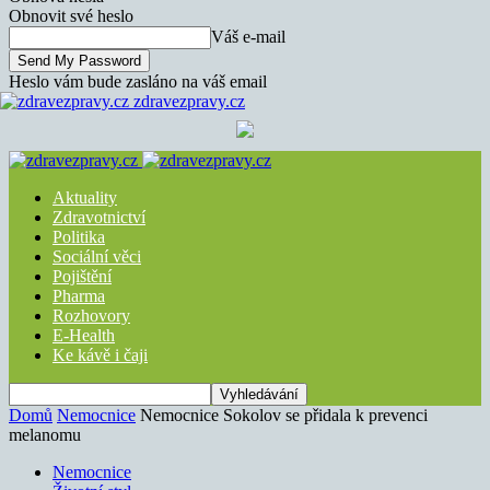
Obnovit své heslo
Váš e-mail
Heslo vám bude zasláno na váš email
zdravezpravy.cz
Aktuality
Zdravotnictví
Politika
Sociální věci
Pojištění
Pharma
Rozhovory
E-Health
Ke kávě i čaji
Domů
Nemocnice
Nemocnice Sokolov se přidala k prevenci
melanomu
Nemocnice