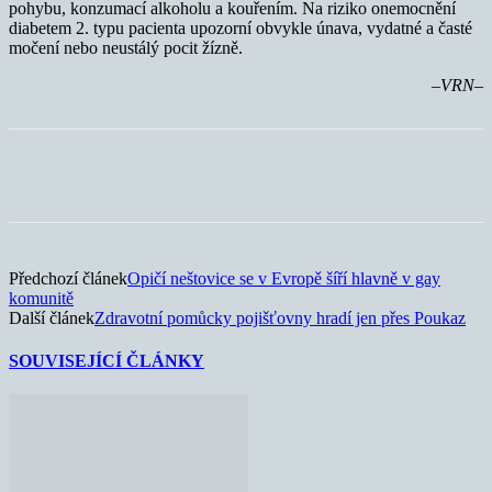
pohybu, konzumací alkoholu a kouřením. Na riziko onemocnění
diabetem 2. typu pacienta upozorní obvykle únava, vydatné a časté
močení nebo neustálý pocit žízně.
–VRN–
Předchozí článek
Opičí neštovice se v Evropě šíří hlavně v gay
komunitě
Další článek
Zdravotní pomůcky pojišťovny hradí jen přes Poukaz
SOUVISEJÍCÍ ČLÁNKY