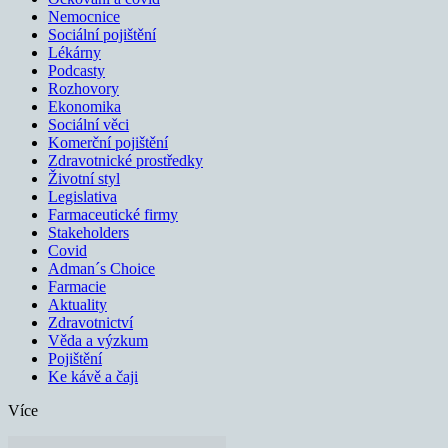
Nemocnice
Sociální pojištění
Lékárny
Podcasty
Rozhovory
Ekonomika
Sociální věci
Komerční pojištění
Zdravotnické prostředky
Životní styl
Legislativa
Farmaceutické firmy
Stakeholders
Covid
Adman´s Choice
Farmacie
Aktuality
Zdravotnictví
Věda a výzkum
Pojištění
Ke kávě a čaji
Více