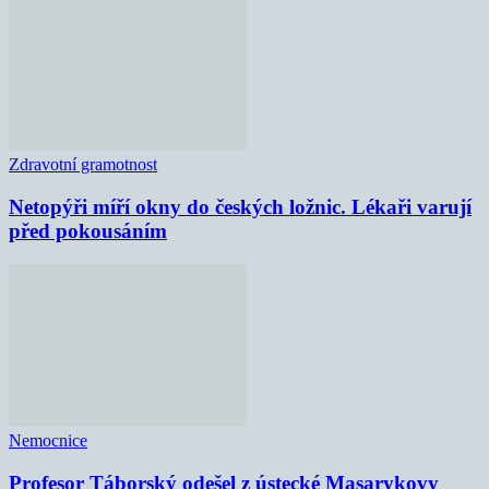
Zdravotní gramotnost
Netopýři míří okny do českých ložnic. Lékaři varují
před pokousáním
Nemocnice
Profesor Táborský odešel z ústecké Masarykovy