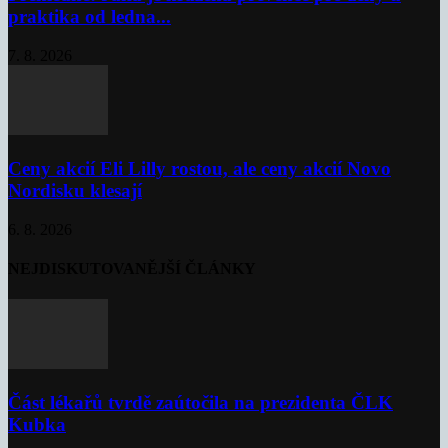
praktika od ledna...
7. 8. 2026
Ceny akcií Eli Lilly rostou, ale ceny akcií Novo
Nordisku klesají
6. 8. 2026
NEJDISKUTOVANĚJŠÍ ČLÁNKY
Část lékařů tvrdě zaútočila na prezidenta ČLK
Kubka