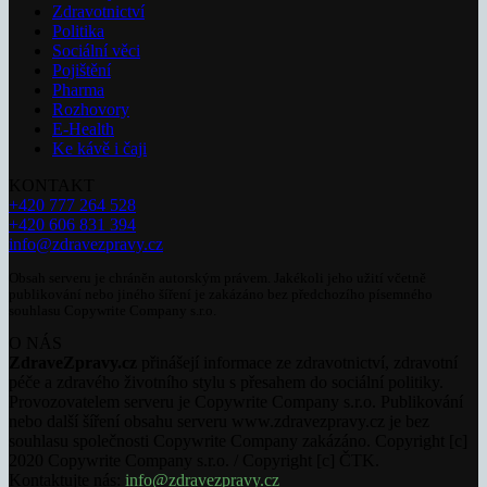
Zdravotnictví
Politika
Sociální věci
Pojištění
Pharma
Rozhovory
E-Health
Ke kávě i čaji
KONTAKT
+420 777 264 528
+420 606 831 394
info@zdravezpravy.cz
Obsah serveru je chráněn autorským právem. Jakékoli jeho užití včetně
publikování nebo jiného šíření je zakázáno bez předchozího písemného
souhlasu Copywrite Company s.r.o.
O NÁS
ZdraveZpravy.cz
přinášejí informace ze zdravotnictví, zdravotní
péče a zdravého životního stylu s přesahem do sociální politiky.
Provozovatelem serveru je Copywrite Company s.r.o. Publikování
nebo další šíření obsahu serveru www.zdravezpravy.cz je bez
souhlasu společnosti Copywrite Company zakázáno. Copyright [c]
2020 Copywrite Company s.r.o. / Copyright [c] ČTK.
Kontaktujte nás:
info@zdravezpravy.cz