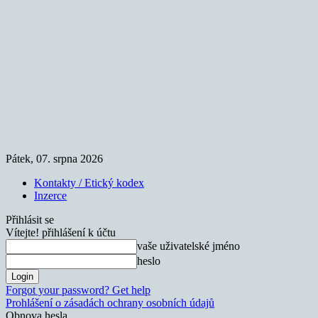
Pátek, 07. srpna 2026
Kontakty / Etický kodex
Inzerce
Přihlásit se
Vítejte! přihlášení k účtu
vaše uživatelské jméno
heslo
Forgot your password? Get help
Prohlášení o zásadách ochrany osobních údajů
Obnova hesla