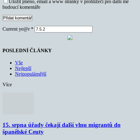
Uložit jméno, email a www stránky v prohlížeči pro další mé
budoucí komentáře
Current ye@r
*
POSLEDNÍ ČLÁNKY
Vše
Nejlepší
Nejpopulárnější
Více
15. srpna úřady čekají další vlnu migrantů do
španělské Ceuty