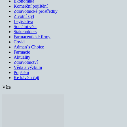
Ekonomika
Komerční pojištění
Zdravotnické prostředky
Životní styl
Legislativa
Sociální věci
Stakeholders
Farmaceutické firmy
Covid
Adman´s Choice
Farmacie
Aktuality
Zdravotnictví
Věda a výzkum
Pojištění
Ke kávě a čaji
Více