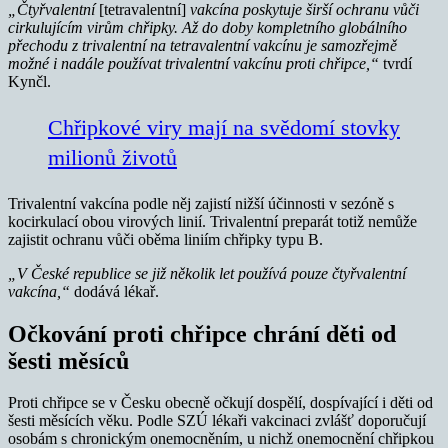
„Čtyřvalentní
[tetravalentní]
vakcína poskytuje širší ochranu vůči
cirkulujícím virům chřipky. Až do doby kompletního globálního
přechodu z trivalentní na tetravalentní vakcínu je samozřejmě
možné i nadále používat trivalentní vakcínu proti chřipce,“
tvrdí
Kynčl.
Chřipkové viry mají na svědomí stovky
milionů životů
Trivalentní vakcína podle něj zajistí nižší účinnosti v sezóně s
kocirkulací obou virových linií. Trivalentní preparát totiž nemůže
zajistit ochranu vůči oběma liniím chřipky typu B.
„V České republice se již několik let používá pouze čtyřvalentní
vakcína,“
dodává lékař.
Očkování proti chřipce chrání děti od
šesti měsíců
Proti chřipce se v Česku obecně očkují dospělí, dospívající i děti od
šesti měsících věku. Podle SZÚ lékaři vakcinaci zvlášť doporučují
osobám s chronickým onemocněním, u nichž onemocnění chřipkou