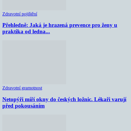
Zdravotní pojištění
Přehledně: Jaká je hrazená prevence pro ženy u
praktika od ledna...
Zdravotní gramotnost
Netopýři míří okny do českých ložnic. Lékaři varují
před pokousáním