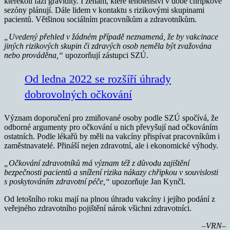
kterékoli fázi gravidity. I ženám, které těhotenství v době chřipkové
sezóny plánují. Dále lidem v kontaktu s rizikovými skupinami
pacientů. Většinou sociálním pracovníkům a zdravotníkům.
„Uvedený přehled v žádném případě neznamená, že by vakcinace
jiných rizikových skupin či zdravých osob neměla být zvažována
nebo prováděna,“
upozorňují zástupci SZÚ.
Od ledna 2022 se rozšíří úhrady
dobrovolných očkování
Význam doporučení pro zmiňované osoby podle SZÚ spočívá, že
odborné argumenty pro očkování u nich převyšují nad očkováním
ostatních. Podle lékařů by měli na vakcíny přispívat pracovníkům i
zaměstnavatelé. Přináší nejen zdravotní, ale i ekonomické výhody.
„Očkování zdravotníků má význam též z důvodu zajištění
bezpečnosti pacientů a snížení rizika nákazy chřipkou v souvislosti
s poskytováním zdravotní péče,“
upozorňuje Jan Kynčl.
Od letošního roku mají na plnou úhradu vakcíny i jejího podání z
veřejného zdravotního pojištění nárok všichni zdravotníci.
–VRN–