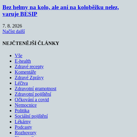
Bez helmy na kolo, ale ani na koloběžku nelez,
varuje BESIP
7. 8. 2026
Načíst další
NEJČTENĚJŠÍ ČLÁNKY
Vše
E-health
Zdravé recepty
Komentáře
Zdravé Zprávy
Léčiva
Zdravotní gramotnost
Zdravotní pojištění
Očkování a covid
Nemocnice
Politika
Sociální pojištění
Lékárny
Podcasty
Rozhovory