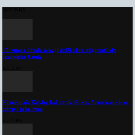
NOVINKY
15. srpna úřady čekají další vlnu migrantů do
španělské Ceuty
9. 8. 2026
Komentář: Kdyby byl steak lékem, Američané jsou
zdraví jako řípa
8. 8. 2026