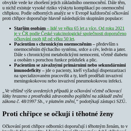
obvykle vede ke zhoršení jejich základního onemocnění. Dále těm,
u nichž existuje vysoké riziko výskytu komplikací po onemocnění
chřipkou. Podle odborných analýz se v Evropě každoroční očkování
proti chřipce doporučuje hlavně následujícím skupinám populace:
Starším osobám
– lidé ve věku 65 let a více. Od roku 2021
je v ČR podle České vakcinologické společnosti doporučeno
očkování osob již od věku 50 let
.
Pacientům s chronickým onemocněním –
především s
onemocněním dýchacího systému, srdce a cév, ledvin a jater.
Dále s chronickými metabolickými nemocemi, včetně diabetu
a osobám s poruchou funkce průdušek a plic.
Pacientům se závažnými primárními nebo sekundárními
imunodeficity –
jde o pacienty, kteří vyžadují dispenzarizaci
na specializovaném pracovišti a ty, kteři prodělali invazivní
meningokokovou nebo invazivní pneumokokovou infekci.
„Ve většině výše uvedených případů je očkování včetně očkovací
látky hrazeno z prostředků zdravotního pojištění na základě znění
zákona č. 48/1997 Sb., v platném znění,“
podotýkají zástupci SZÚ.
Proti chřipce se očkují i těhotné ženy
Očkování proti chřipce odborníci doporučují i těhotným ženám, to v