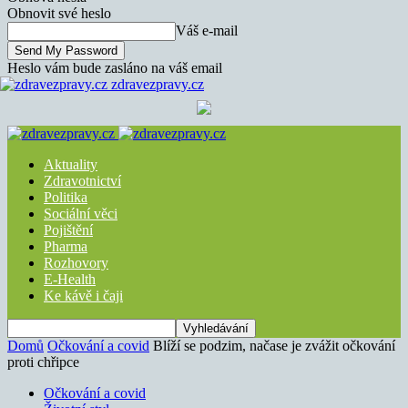
Obnovit své heslo
Váš e-mail
Heslo vám bude zasláno na váš email
zdravezpravy.cz
Aktuality
Zdravotnictví
Politika
Sociální věci
Pojištění
Pharma
Rozhovory
E-Health
Ke kávě i čaji
Domů
Očkování a covid
Blíží se podzim, načase je zvážit očkování
proti chřipce
Očkování a covid