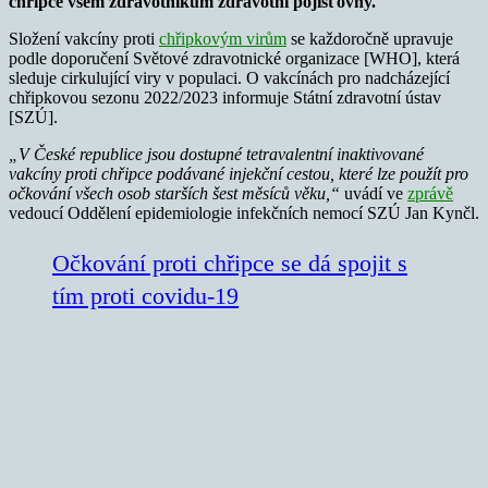
chřipce všem zdravotníkům zdravotní pojišťovny.
Složení vakcíny proti
chřipkovým virům
se každoročně upravuje
podle doporučení Světové zdravotnické organizace [WHO], která
sleduje cirkulující viry v populaci. O vakcínách pro nadcházející
chřipkovou sezonu 2022/2023 informuje Státní zdravotní ústav
[SZÚ].
„V České republice jsou dostupné tetravalentní inaktivované
vakcíny proti chřipce podávané injekční cestou, které lze použít pro
očkování všech osob starších šest měsíců věku,“
uvádí ve
zprávě
vedoucí Oddělení epidemiologie infekčních nemocí SZÚ Jan Kynčl.
Očkování proti chřipce se dá spojit s
tím proti covidu-19