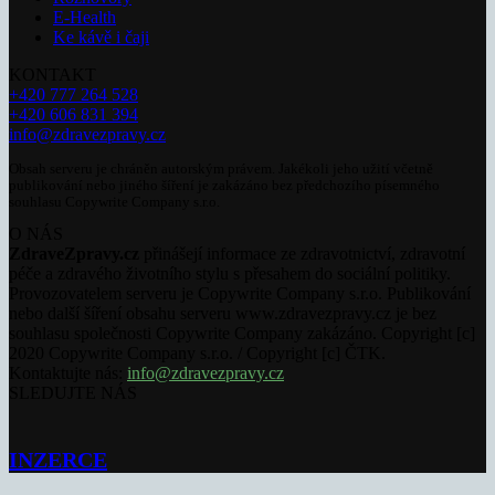
E-Health
Ke kávě i čaji
KONTAKT
+420 777 264 528
+420 606 831 394
info@zdravezpravy.cz
Obsah serveru je chráněn autorským právem. Jakékoli jeho užití včetně
publikování nebo jiného šíření je zakázáno bez předchozího písemného
souhlasu Copywrite Company s.r.o.
O NÁS
ZdraveZpravy.cz
přinášejí informace ze zdravotnictví, zdravotní
péče a zdravého životního stylu s přesahem do sociální politiky.
Provozovatelem serveru je Copywrite Company s.r.o. Publikování
nebo další šíření obsahu serveru www.zdravezpravy.cz je bez
souhlasu společnosti Copywrite Company zakázáno. Copyright [c]
2020 Copywrite Company s.r.o. / Copyright [c] ČTK.
Kontaktujte nás:
info@zdravezpravy.cz
SLEDUJTE NÁS
INZERCE