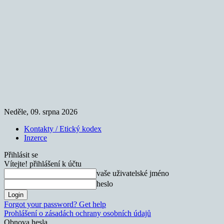
Neděle, 09. srpna 2026
Kontakty / Etický kodex
Inzerce
Přihlásit se
Vítejte! přihlášení k účtu
vaše uživatelské jméno
heslo
Forgot your password? Get help
Prohlášení o zásadách ochrany osobních údajů
Obnova hesla