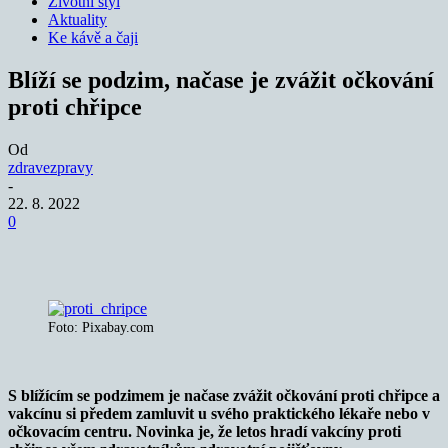
Životní styl
Aktuality
Ke kávě a čaji
Blíží se podzim, načase je zvážit očkování
proti chřipce
Od
zdravezpravy
-
22. 8. 2022
0
Foto: Pixabay.com
S blížícím se podzimem je načase zvážit očkování proti chřipce a
vakcínu si předem zamluvit u svého praktického lékaře nebo v
očkovacím centru. Novinka je, že letos hradí vakcíny proti