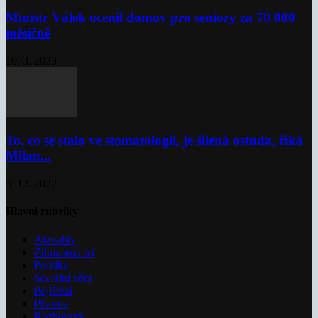
Ministr Válek ocenil domov pro seniory za 70 000
měsíčně
10. 3. 2023
To, co se stalo ve stomatologii, je šílená ostuda, říká
Milan...
5. 12. 2022
Hlavní rubriky
Aktuality
Zdravotnictví
Politika
Sociální věci
Pojištění
Pharma
Rozhovory