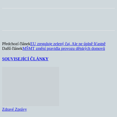
Předchozí článek
EU zreguluje zelený čaj. Ale ne úplně šťastně
Další článek
MŠMT změní pravidla provozu dětských domovů
SOUVISEJÍCÍ ČLÁNKY
Zdravé Zprávy