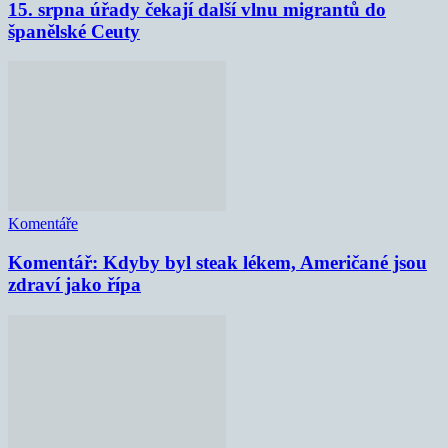
15. srpna úřady čekají další vlnu migrantů do
španělské Ceuty
Komentáře
Komentář: Kdyby byl steak lékem, Američané jsou
zdraví jako řípa