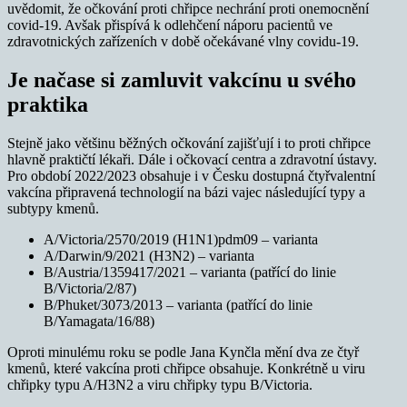
uvědomit, že očkování proti chřipce nechrání proti onemocnění
covid-19. Avšak přispívá k odlehčení náporu pacientů ve
zdravotnických zařízeních v době očekávané vlny covidu-19.
Je načase si zamluvit vakcínu u svého
praktika
Stejně jako většinu běžných očkování zajišťují i to proti chřipce
hlavně praktičtí lékaři. Dále i očkovací centra a zdravotní ústavy.
Pro období 2022/2023 obsahuje i v Česku dostupná čtyřvalentní
vakcína připravená technologií na bázi vajec následující typy a
subtypy kmenů.
A/Victoria/2570/2019 (H1N1)pdm09 – varianta
A/Darwin/9/2021 (H3N2) – varianta
B/Austria/1359417/2021 – varianta (patřící do linie
B/Victoria/2/87)
B/Phuket/3073/2013 – varianta (patřící do linie
B/Yamagata/16/88)
Oproti minulému roku se podle Jana Kynčla mění dva ze čtyř
kmenů, které vakcína proti chřipce obsahuje. Konkrétně u viru
chřipky typu A/H3N2 a viru chřipky typu B/Victoria.