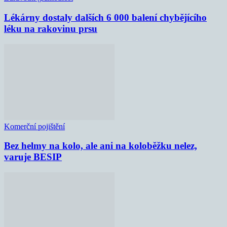
Lékárny dostaly dalších 6 000 balení chybějícího
léku na rakovinu prsu
Komerční pojištění
Bez helmy na kolo, ale ani na koloběžku nelez,
varuje BESIP