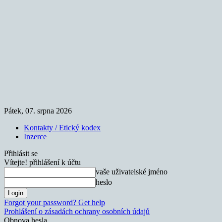
Pátek, 07. srpna 2026
Kontakty / Etický kodex
Inzerce
Přihlásit se
Vítejte! přihlášení k účtu
vaše uživatelské jméno
heslo
Forgot your password? Get help
Prohlášení o zásadách ochrany osobních údajů
Obnova hesla