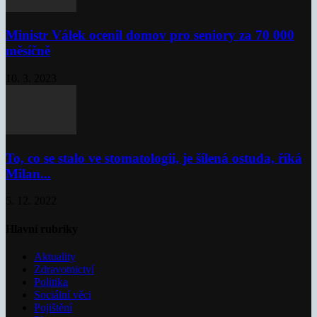
Ministr Válek ocenil domov pro seniory za 70 000
měsíčně
10. 3. 2023
To, co se stalo ve stomatologii, je šílená ostuda, říká
Milan...
5. 12. 2022
Hlavní rubriky
Aktuality
Zdravotnictví
Politika
Sociální věci
Pojištění