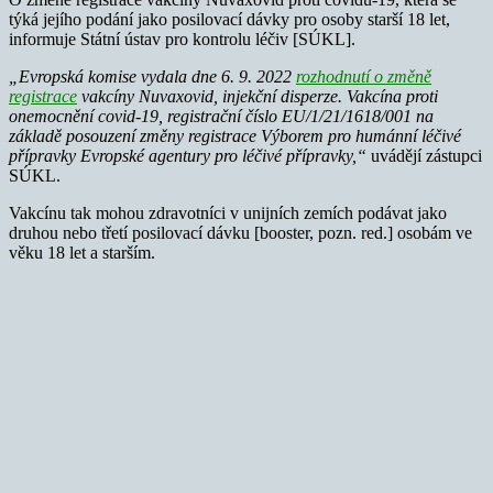
týká jejího podání jako posilovací dávky pro osoby starší 18 let,
informuje Státní ústav pro kontrolu léčiv [SÚKL].
„Evropská komise vydala dne 6. 9. 2022
rozhodnutí o změně
registrace
vakcíny Nuvaxovid, injekční disperze. Vakcína proti
onemocnění covid-19, registrační číslo EU/1/21/1618/001 na
základě posouzení změny registrace Výborem pro humánní léčivé
přípravky Evropské agentury pro léčivé přípravky,“
uvádějí zástupci
SÚKL.
Vakcínu tak mohou zdravotníci v unijních zemích podávat jako
druhou nebo třetí posilovací dávku [booster, pozn. red.] osobám ve
věku 18 let a starším.