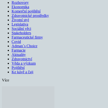
Rozhovory
Ekonomika
Komerční pojištění
Zdravotnické prostředky
Životní styl
Legislativa
Sociální věci
Stakeholders
Farmaceutické firmy
Covid
Adman´s Choice
Farmacie
Aktuality
Zdravotnictví
Věda a výzkum
Pojištění
Ke kávě a čaji
Více