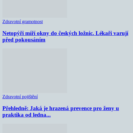
Zdravotní gramotnost
Netopýři míří okny do českých ložnic. Lékaři varují
před pokousáním
Zdravotní pojištění
Přehledně: Jaká je hrazená prevence pro ženy u
praktika od ledna...