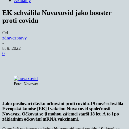
Aktuality
EK schválila Nuvaxovid jako booster
proti covidu
Od
zdravezpravy
-
8. 9. 2022
0
Foto: Novavax
Jako posilovací dávku očkování proti covidu-19 nově schválila
Evropská komise [EK] i vakcínu Nuvaxovid společnosti
Novavax. Očkovat se jí mohou zájemci starší 18 let. A to i po
základním očkování mRNA vakcínami.
O změně registrace vakcíny Nuvaxovid proti covidu-19, která se