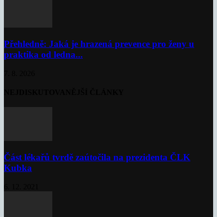
Přehledně: Jaká je hrazená prevence pro ženy u
praktika od ledna...
7. 8. 2026
NEJDISKUTOVANĚJŠÍ ČLÁNKY
Část lékařů tvrdě zaútočila na prezidenta ČLK
Kubka
6. 12. 2021