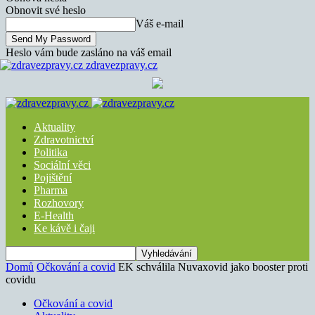
Obnovit své heslo
Váš e-mail
Heslo vám bude zasláno na váš email
zdravezpravy.cz
Aktuality
Zdravotnictví
Politika
Sociální věci
Pojištění
Pharma
Rozhovory
E-Health
Ke kávě i čaji
Domů
Očkování a covid
EK schválila Nuvaxovid jako booster proti
covidu
Očkování a covid