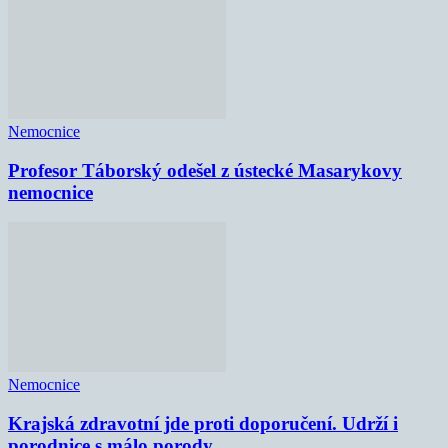
Nemocnice
Profesor Táborský odešel z ústecké Masarykovy
nemocnice
Nemocnice
Krajská zdravotní jde proti doporučení. Udrží i
porodnice s málo porody