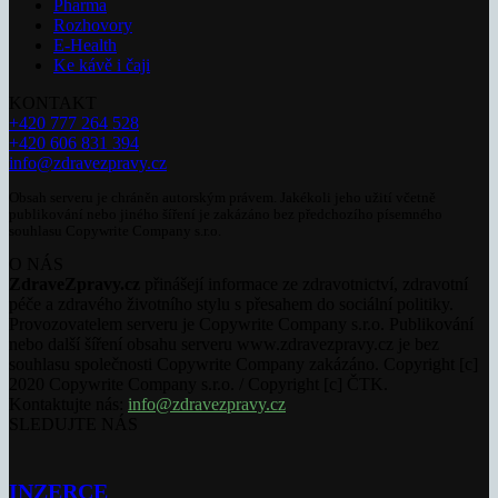
Pharma
Rozhovory
E-Health
Ke kávě i čaji
KONTAKT
+420 777 264 528
+420 606 831 394
info@zdravezpravy.cz
Obsah serveru je chráněn autorským právem. Jakékoli jeho užití včetně
publikování nebo jiného šíření je zakázáno bez předchozího písemného
souhlasu Copywrite Company s.r.o.
O NÁS
ZdraveZpravy.cz
přinášejí informace ze zdravotnictví, zdravotní
péče a zdravého životního stylu s přesahem do sociální politiky.
Provozovatelem serveru je Copywrite Company s.r.o. Publikování
nebo další šíření obsahu serveru www.zdravezpravy.cz je bez
souhlasu společnosti Copywrite Company zakázáno. Copyright [c]
2020 Copywrite Company s.r.o. / Copyright [c] ČTK.
Kontaktujte nás:
info@zdravezpravy.cz
SLEDUJTE NÁS
INZERCE