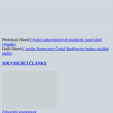
Předchozí článek
Výrobci zdravotnických pomůcek varují před
výpadky
Další článek
V areálu Nemocnice České Budějovice budou sociální
služby
SOUVISEJÍCÍ ČLÁNKY
Zdravotní gramotnost