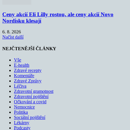
Ceny akcií Eli Lilly rostou, ale ceny akcií Novo
Nordisku klesají
6. 8. 2026
Načíst další
NEJČTENĚJŠÍ ČLÁNKY
Vše
E-health
Zdravé recepty
Komentáře
Zdravé Zprávy
Léčiva
Zdravotní gramotnost
Zdravotní pojištění
Očkování a covid
Nemocnice
Politika
Sociální pojištění
Lékárny
Podcasty