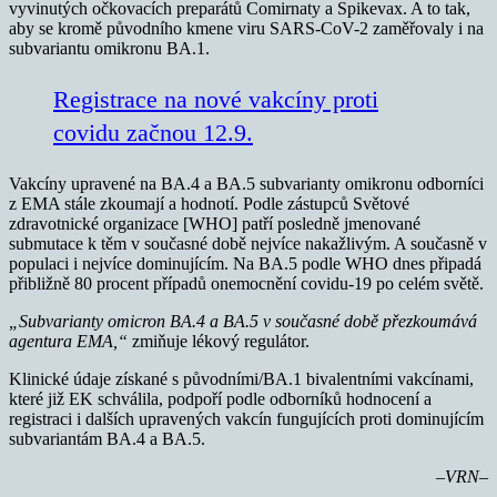
vyvinutých očkovacích preparátů Comirnaty a Spikevax. A to tak,
aby se kromě původního kmene viru SARS-CoV-2 zaměřovaly i na
subvariantu omikronu BA.1.
Registrace na nové vakcíny proti
covidu začnou 12.9.
Vakcíny upravené na BA.4 a BA.5 subvarianty omikronu odborníci
z EMA stále zkoumají a hodnotí. Podle zástupců Světové
zdravotnické organizace [WHO] patří posledně jmenované
submutace k těm v současné době nejvíce nakažlivým. A současně v
populaci i nejvíce dominujícím. Na BA.5 podle WHO dnes připadá
přibližně 80 procent případů onemocnění covidu-19 po celém světě.
„Subvarianty omicron BA.4 a BA.5 v současné době přezkoumává
agentura EMA,“
zmiňuje lékový regulátor.
Klinické údaje získané s původními/BA.1 bivalentními vakcínami,
které již EK schválila, podpoří podle odborníků hodnocení a
registraci i dalších upravených vakcín fungujících proti dominujícím
subvariantám BA.4 a BA.5.
–VRN–