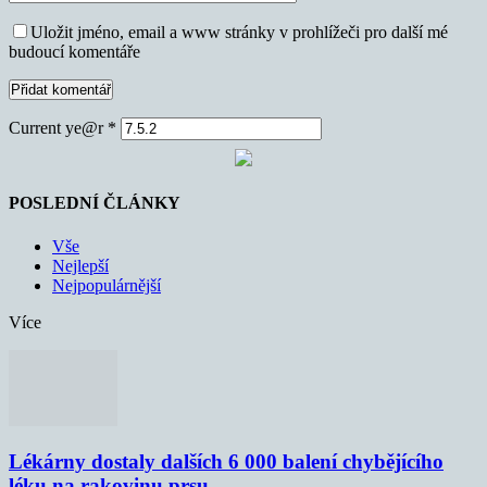
Uložit jméno, email a www stránky v prohlížeči pro další mé
budoucí komentáře
Current ye@r
*
POSLEDNÍ ČLÁNKY
Vše
Nejlepší
Nejpopulárnější
Více
Lékárny dostaly dalších 6 000 balení chybějícího
léku na rakovinu prsu