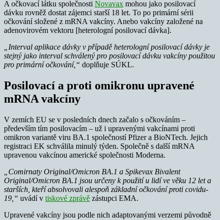
A očkovací látku společnosti
Novavax
mohou jako posilovací
dávku rovněž dostat zájemci starší 18 let. To po primární sérii
očkování složené z mRNA vakcíny. Anebo vakcíny založené na
adenovirovém vektoru [heterologní posilovací dávka].
„Interval aplikace dávky v případě heterologní posilovací dávky je
stejný jako interval schválený pro posilovací dávku vakcíny použitou
pro primární očkování,“
doplňuje SÚKL.
Posilovací a proti omikronu upravené
mRNA vakcíny
V zemích EU se v posledních dnech začalo s očkováním –
především tím posilovacím – už i upravenými vakcínami proti
omikron variantě viru BA.1 společností Pfizer a BioNTech. Jejich
registraci EK schválila minulý týden. Společně s další mRNA
upravenou vakcínou americké společnosti Moderna.
„Comirnaty Original/Omicron BA.1 a Spikevax Bivalent
Original/Omicron BA.1 jsou určeny k použití u lidí ve věku 12 let a
starších, kteří absolvovali alespoň základní očkování proti covidu-
19,“
uvádí v
tiskové zprávě
zástupci EMA.
Upravené vakcíny jsou podle nich adaptovanými verzemi původně