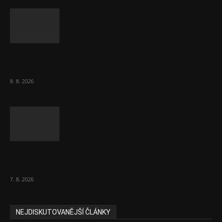
Komentář: Kdyby byl steak lékem,
Američané jsou zdraví jako řípa
8. 8. 2026
Lékárny dostaly dalších 6 000 balení
chybějícího léku na rakovinu prsu
7. 8. 2026
NEJDISKUTOVANĚJŠÍ ČLÁNKY