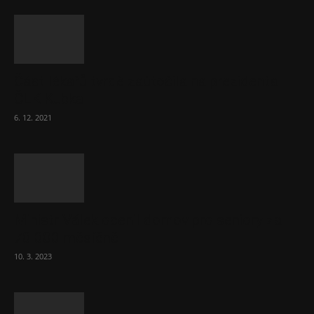
Část lékařů tvrdě zaútočila na prezidenta
ČLK Kubka
6. 12. 2021
Ministr Válek ocenil domov pro seniory za
70 000 měsíčně
10. 3. 2023