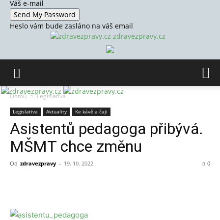
Váš e-mail
Heslo vám bude zasláno na váš email
zdravezpravy.cz
Domů
Legislativa
Legislativa
Aktuality
Ke kávě a čaji
Asistentů pedagoga přibývá.
MŠMT chce změnu
Od
zdravezpravy
-
19. 10. 2022
0