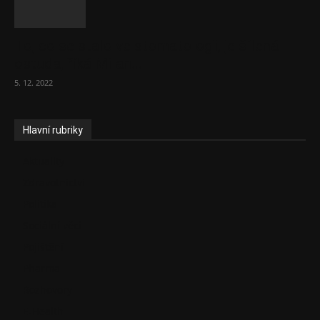
To, co se stalo ve stomatologii, je šílená
ostuda, říká Milan...
5. 12. 2022
Hlavní rubriky
Aktuality
Zdravotnictví
Politika
Sociální věci
Pojištění
Pharma
Rozhovory
E-Health