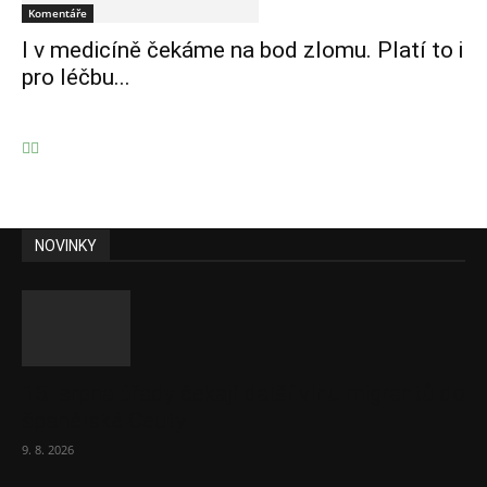
Komentáře
I v medicíně čekáme na bod zlomu. Platí to i
pro léčbu...
NOVINKY
15. srpna úřady čekají další vlnu migrantů do
španělské Ceuty
9. 8. 2026