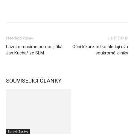
Předchozí článek
Další článek
Lázním musíme pomoci, říká
Oční lékaře těžko hledají už i
Jan Kuchař ze SLM
soukromé kliniky
SOUVISEJÍCÍ ČLÁNKY
Zdravé Zprávy