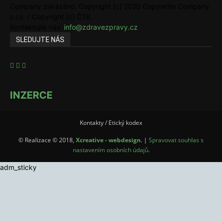
Company zakázáno. Copyright [c] 2020 Copywrite Company
s.r.o. / Copyright [c] ČTK.
Kontaktujte nás:
info@zdravezpravy.cz
SLEDUJTE NÁS
INZERCE
Kontakty / Etický kodex
© Realizace © 2018,
Xcreative - webdesign
. |
Spravovat souhlas s
nastavením osobních údajů
.
adm_sticky