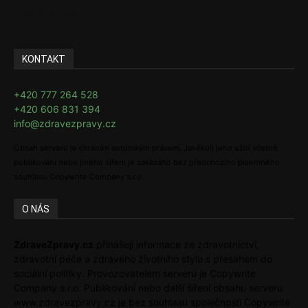
Ke kávě i čaji
KONTAKT
+420 777 264 528
+420 606 831 394
info@zdravezpravy.cz
Obsah serveru je chráněn autorským právem. Jakékoli jeho užití včetně
publikování nebo jiného šíření je zakázáno bez předchozího písemného
souhlasu Copywrite Company s.r.o.
O NÁS
ZdraveZpravy.cz
přinášejí informace ze zdravotnictví,
zdravotní péče a zdravého životního stylu s přesahem do
sociální politiky. Provozovatelem serveru je Copywrite
Company s.r.o. Publikování nebo další šíření obsahu serveru
www.zdravezpravy.cz je bez souhlasu společnosti Copywrite