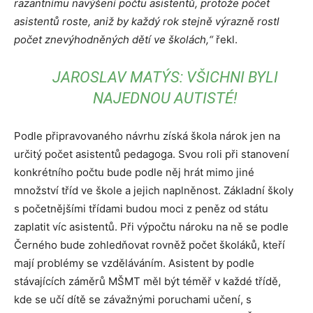
razantnímu navýšení počtu asistentů, protože počet
asistentů roste, aniž by každý rok stejně výrazně rostl
počet znevýhodněných dětí ve školách,“
řekl.
JAROSLAV MATÝS: VŠICHNI BYLI
NAJEDNOU AUTISTÉ!
Podle připravovaného návrhu získá škola nárok jen na
určitý počet asistentů pedagoga. Svou roli při stanovení
konkrétního počtu bude podle něj hrát mimo jiné
množství tříd ve škole a jejich naplněnost. Základní školy
s početnějšími třídami budou moci z peněz od státu
zaplatit víc asistentů. Při výpočtu nároku na ně se podle
Černého bude zohledňovat rovněž počet školáků, kteří
mají problémy se vzděláváním. Asistent by podle
stávajících záměrů MŠMT měl být téměř v každé třídě,
kde se učí dítě se závažnými poruchami učení, s