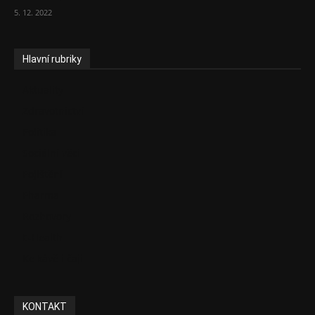
5. 12. 2022
Hlavní rubriky
Aktuality
Zdravotnictví
Politika
Sociální věci
Pojištění
Pharma
Rozhovory
E-Health
Ke kávě i čaji
KONTAKT