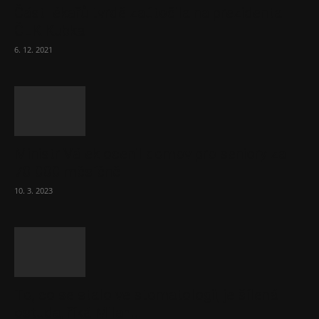
Část lékařů tvrdě zaútočila na prezidenta
ČLK Kubka
6. 12. 2021
Ministr Válek ocenil domov pro seniory za
70 000 měsíčně
10. 3. 2023
To, co se stalo ve stomatologii, je šílená
ostuda, říká Milan...