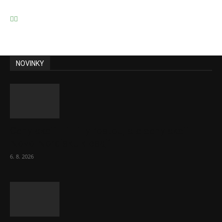
NOVINKY
Ceny akcií Eli Lilly rostou, ale ceny akcií
Novo Nordisku klesají
6. 8. 2026