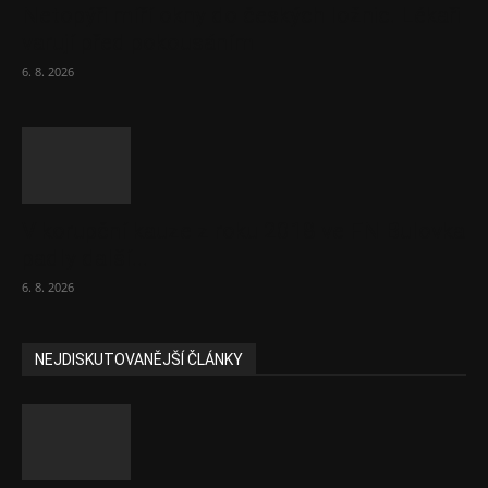
Netopýři míří okny do českých ložnic. Lékaři
varují před pokousáním
6. 8. 2026
V korupční kauze z roku 2018 ve FN Bulovka
padly další...
6. 8. 2026
NEJDISKUTOVANĚJŠÍ ČLÁNKY