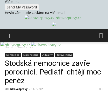
Váš e-mail
Heslo vám bude zasláno na váš email
zdravezpravy.cz
Domů
Nemocnice
Nemocnice
Stakeholders
Aktuality
Zdravotnictví
Stodská nemocnice zavře
porodnici. Pediatři chtějí moc
peněz
Od
zdravezpravy
-
11. 8. 2023
0