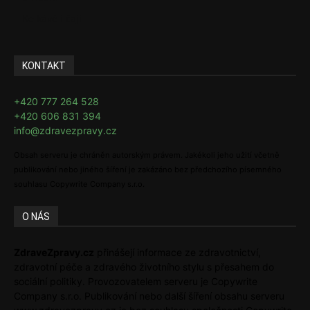
Ke kávě i čaji
KONTAKT
+420 777 264 528
+420 606 831 394
info@zdravezpravy.cz
Obsah serveru je chráněn autorským právem. Jakékoli jeho užití včetně
publikování nebo jiného šíření je zakázáno bez předchozího písemného
souhlasu Copywrite Company s.r.o.
O NÁS
ZdraveZpravy.cz
přinášejí informace ze zdravotnictví,
zdravotní péče a zdravého životního stylu s přesahem do
sociální politiky. Provozovatelem serveru je Copywrite
Company s.r.o. Publikování nebo další šíření obsahu serveru