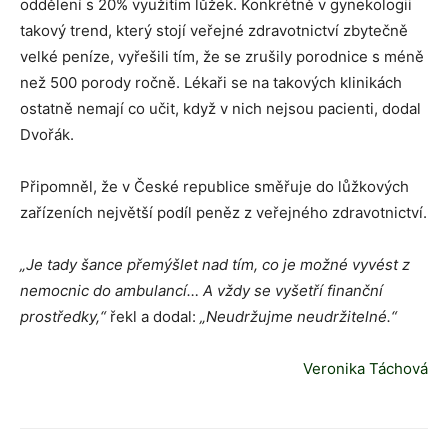
oddělení s 20% využitím lůžek. Konkrétně v gynekologii
takový trend, který stojí veřejné zdravotnictví zbytečně
velké peníze, vyřešili tím, že se zrušily porodnice s méně
než 500 porody ročně. Lékaři se na takových klinikách
ostatně nemají co učit, když v nich nejsou pacienti, dodal
Dvořák.
Připomněl, že v České republice směřuje do lůžkových
zařízeních největší podíl peněz z veřejného zdravotnictví.
„Je tady šance přemýšlet nad tím, co je možné vyvést z
nemocnic do ambulancí…
A vždy se vyšetří finanční
prostředky,“
řekl a dodal:
„Neudržujme neudržitelné.“
Veronika Táchová