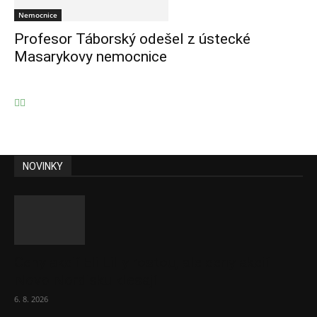
Nemocnice
Profesor Táborský odešel z ústecké
Masarykovy nemocnice
NOVINKY
Ceny akcií Eli Lilly rostou, ale ceny akcií
Novo Nordisku klesají
6. 8. 2026