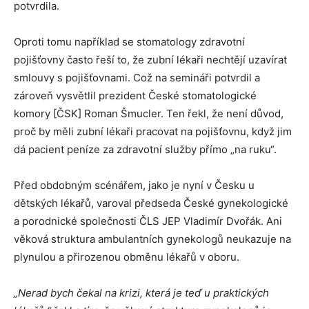
potvrdila.
Oproti tomu například se stomatology zdravotní
pojišťovny často řeší to, že zubní lékaři nechtějí uzavírat
smlouvy s pojišťovnami. Což na semináři potvrdil a
zároveň vysvětlil prezident České stomatologické
komory [ČSK] Roman Šmucler. Ten řekl, že není důvod,
proč by měli zubní lékaři pracovat na pojišťovnu, když jim
dá pacient peníze za zdravotní služby přímo „na ruku“.
Před obdobným scénářem, jako je nyní v Česku u
dětských lékařů, varoval předseda České gynekologické
a porodnické společnosti ČLS JEP Vladimír Dvořák. Ani
věková struktura ambulantních gynekologů neukazuje na
plynulou a přirozenou obměnu lékařů v oboru.
„Nerad bych čekal na krizi, která je teď u praktických