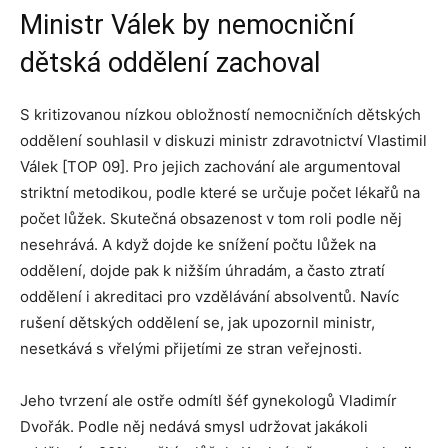
Ministr Válek by nemocniční
dětská oddělení zachoval
S kritizovanou nízkou obložností nemocničních dětských
oddělení souhlasil v diskuzi ministr zdravotnictví Vlastimil
Válek [TOP 09]. Pro jejich zachování ale argumentoval
striktní metodikou, podle které se určuje počet lékařů na
počet lůžek. Skutečná obsazenost v tom roli podle něj
nesehrává. A když dojde ke snížení počtu lůžek na
oddělení, dojde pak k nižším úhradám, a často ztratí
oddělení i akreditaci pro vzdělávání absolventů. Navíc
rušení dětských oddělení se, jak upozornil ministr,
nesetkává s vřelými přijetími ze stran veřejnosti.
Jeho tvrzení ale ostře odmítl šéf gynekologů Vladimír
Dvořák. Podle něj nedává smysl udržovat jakákoli