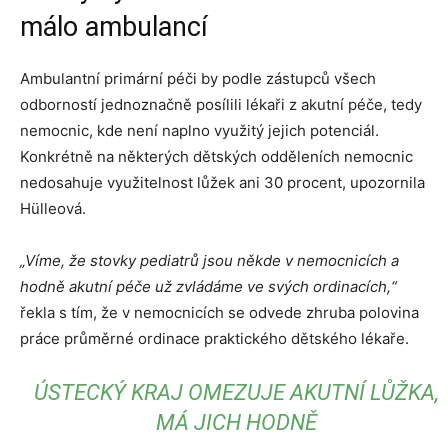
málo ambulancí
Ambulantní primární péči by podle zástupců všech
odborností jednoznačně posílili lékaři z akutní péče, tedy
nemocnic, kde není naplno využitý jejich potenciál.
Konkrétně na některých dětských odděleních nemocnic
nedosahuje využitelnost lůžek ani 30 procent, upozornila
Hülleová.
„Víme, že stovky pediatrů jsou někde v nemocnicích a
hodně akutní péče už zvládáme ve svých ordinacích,“
řekla s tím, že v nemocnicích se odvede zhruba polovina
práce průměrné ordinace praktického dětského lékaře.
ÚSTECKÝ KRAJ OMEZUJE AKUTNÍ LŮŽKA,
MÁ JICH HODNĚ