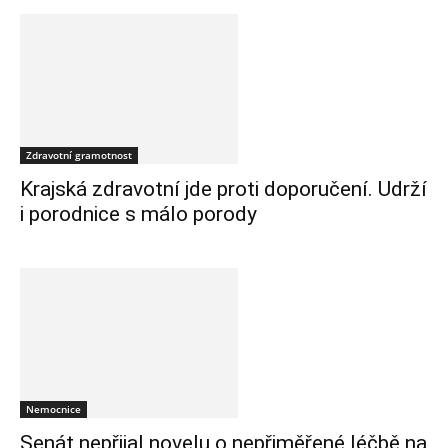
Zdravotní gramotnost
Krajská zdravotní jde proti doporučení. Udrží
i porodnice s málo porody
Nemocnice
Senát nepřijal novelu o nepřiměřené léčbě na