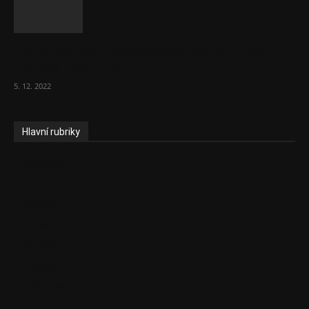
To, co se stalo ve stomatologii, je šílená
ostuda, říká Milan...
5. 12. 2022
Hlavní rubriky
Aktuality
Zdravotnictví
Politika
Sociální věci
Pojištění
Pharma
Rozhovory
E-Health