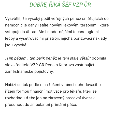
DOBŘE, ŘÍKÁ ŠÉF VZP ČR
Vysvětlil, že vysoký podíl veřejných peněz směřujících do
nemocnic je daný i stále novými lékovými terapiemi, které
vstupují do úhrad. Ale i modernějšími technologiemi
léčby a vyšetřovacími přístroji, jejichž pořizovací náklady
jsou vysoké.
„Tím pádem i ten balík peněz je tam stále větší,“
doplnila
slova ředitele VZP ČR Renata Knorová zastupující
zaměstnanecké pojišťovny.
Nabízí se tak podle nich řešení v rámci dohodovacího
řízení formou finanční motivace pro lékaře, kteří se
rozhodnou třeba jen na zkrácený pracovní úvazek
přesunout do ambulantní primární péče.