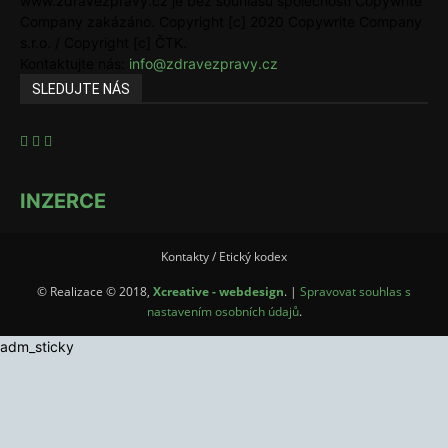
www.zdravezpravy.cz je bez souhlasu společnosti Copywrite
Company zakázáno. Copyright [c] 2020 Copywrite Company
s.r.o. / Copyright [c] ČTK.
Kontaktujte nás:
info@zdravezpravy.cz
SLEDUJTE NÁS
INZERCE
Kontakty / Etický kodex
© Realizace © 2018,
Xcreative - webdesign
. |
Spravovat souhlas s
nastavením osobních údajů
.
adm_sticky