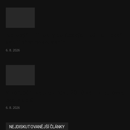
Netopýři míří okny do českých ložnic. Lékaři
varují před pokousáním
6. 8. 2026
V korupční kauze z roku 2018 ve FN Bulovka
padly další...
6. 8. 2026
NEJDISKUTOVANĚJŠÍ ČLÁNKY