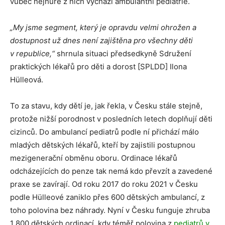
vůbec nejhůře z nich vychází ambulantní pediatrie.
„My jsme segment, který je opravdu velmi ohrožen a
dostupnost už dnes není zajištěna pro všechny děti
v republice,“
shrnula situaci předsedkyně Sdružení
praktických lékařů pro děti a dorost [SPLDD] Ilona
Hülleová.
To za stavu, kdy dětí je, jak řekla, v Česku stále stejně,
protože nižší porodnost v posledních letech doplňují děti
cizinců. Do ambulancí pediatrů podle ní přichází málo
mladých dětských lékařů, kteří by zajistili postupnou
mezigenerační obměnu oboru. Ordinace lékařů
odcházejících do penze tak nemá kdo převzít a zavedené
praxe se zavírají. Od roku 2017 do roku 2021 v Česku
podle Hülleové zaniklo přes 600 dětských ambulancí, z
toho polovina bez náhrady. Nyní v Česku funguje zhruba
1 800 dětských ordinací, kdy téměř polovina z
pediatrů v