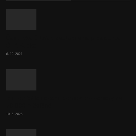
Část lékařů tvrdě zaútočila na prezidenta
ČLK Kubka
6. 12. 2021
Ministr Válek ocenil domov pro seniory za
70 000 měsíčně
10. 3. 2023