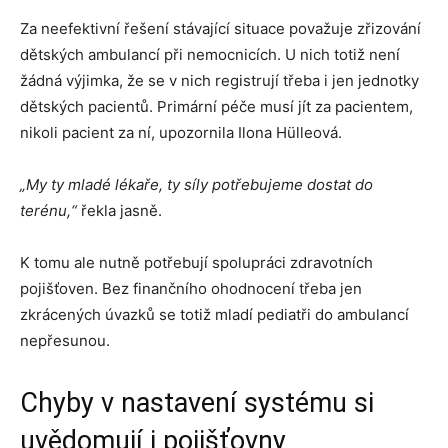
Za neefektivní řešení stávající situace považuje zřizování
dětských ambulancí při nemocnicích. U nich totiž není
žádná výjimka, že se v nich registrují třeba i jen jednotky
dětských pacientů. Primární péče musí jít za pacientem,
nikoli pacient za ní, upozornila Ilona Hülleová.
„My ty mladé lékaře, ty síly potřebujeme dostat do
terénu,“
řekla jasně.
K tomu ale nutně potřebují spolupráci zdravotních
pojišťoven. Bez finančního ohodnocení třeba jen
zkrácených úvazků se totiž mladí pediatři do ambulancí
nepřesunou.
Chyby v nastavení systému si
uvědomují i pojišťovny