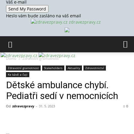
Váš e-mail
Heslo vám bude zasláno na váš email
zdravezpravy.cz
Domů
Zdravotní gramotnost
Zdravotní gramotnost
Stakeholders
Aktuality
Zdravotnictví
Ke kávě a čaji
Dětské ambulance chybí.
Pediatři sedí v nemocnicích
Od
zdravezpravy
-
31. 5. 2023
0