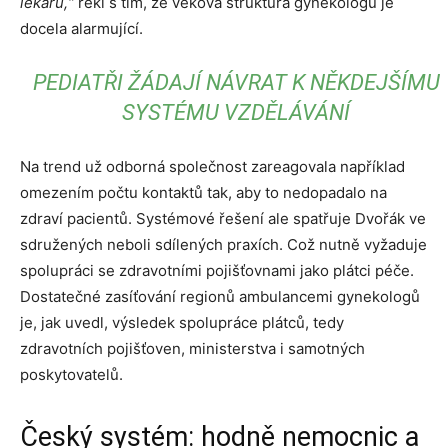
lékařů,“
řekl s tím, že věková struktura gynekologů je
docela alarmující.
PEDIATŘI ŽÁDAJÍ NÁVRAT K NĚKDEJŠÍMU
SYSTÉMU VZDĚLÁVÁNÍ
Na trend už odborná společnost zareagovala například
omezením počtu kontaktů tak, aby to nedopadalo na
zdraví pacientů. Systémové řešení ale spatřuje Dvořák ve
sdružených neboli sdílených praxích. Což nutně vyžaduje
spolupráci se zdravotními pojišťovnami jako plátci péče.
Dostatečné zasíťování regionů ambulancemi gynekologů
je, jak uvedl, výsledek spolupráce plátců, tedy
zdravotních pojišťoven, ministerstva i samotných
poskytovatelů.
Český systém: hodně nemocnic a