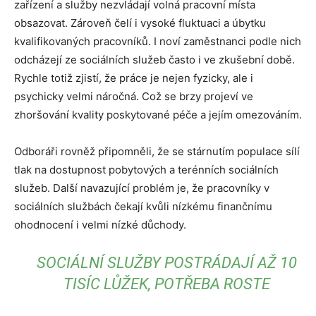
zařízení a služby nezvládají volná pracovní místa
obsazovat. Zároveň čelí i vysoké fluktuaci a úbytku
kvalifikovaných pracovníků. I noví zaměstnanci podle nich
odcházejí ze sociálních služeb často i ve zkušební době.
Rychle totiž zjistí, že práce je nejen fyzicky, ale i
psychicky velmi náročná. Což se brzy projeví ve
zhoršování kvality poskytované péče a jejím omezováním.
Odboráři rovněž připomněli, že se stárnutím populace sílí
tlak na dostupnost pobytových a terénních sociálních
služeb. Další navazující problém je, že pracovníky v
sociálních službách čekají kvůli nízkému finančnímu
ohodnocení i velmi nízké důchody.
SOCIÁLNÍ SLUŽBY POSTRÁDAJÍ AŽ 10
TISÍC LŮŽEK, POTŘEBA ROSTE