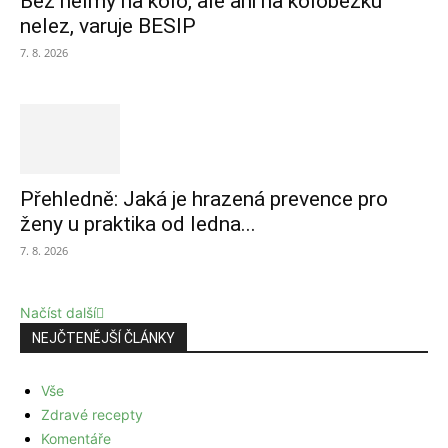
Bez helmy na kolo, ale ani na koloběžku
nelez, varuje BESIP
7. 8. 2026
Přehledně: Jaká je hrazená prevence pro
ženy u praktika od ledna...
7. 8. 2026
Načíst další
NEJČTENĚJŠÍ ČLÁNKY
Vše
Zdravé recepty
Komentáře