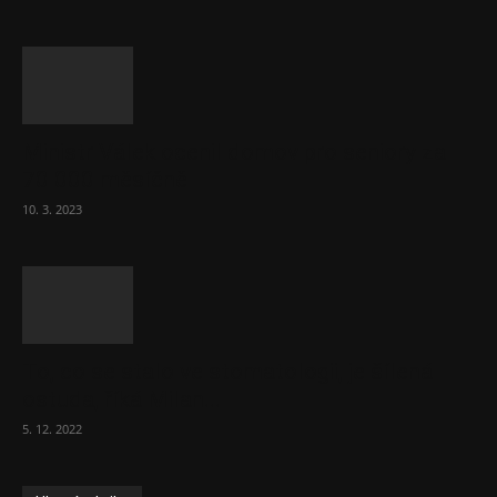
Ministr Válek ocenil domov pro seniory za
70 000 měsíčně
10. 3. 2023
To, co se stalo ve stomatologii, je šílená
ostuda, říká Milan...
5. 12. 2022