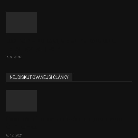
Bez helmy na kolo, ale ani na koloběžku
nelez, varuje BESIP
7. 8. 2026
NEJDISKUTOVANĚJŠÍ ČLÁNKY
Část lékařů tvrdě zaútočila na prezidenta
ČLK Kubka
6. 12. 2021