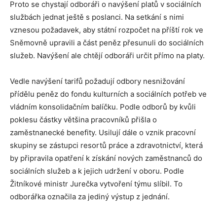
Proto se chystají odboráři o navýšení platů v sociálních
službách jednat ještě s poslanci. Na setkání s nimi
vznesou požadavek, aby státní rozpočet na příští rok ve
Sněmovně upravili a část peněz přesunuli do sociálních
služeb. Navýšení ale chtějí odboráři určit přímo na platy.
Vedle navýšení tarifů požadují odbory nesnižování
přídělu peněz do fondu kulturních a sociálních potřeb ve
vládním konsolidačním balíčku. Podle odborů by kvůli
poklesu částky většina pracovníků přišla o
zaměstnanecké benefity. Usilují dále o vznik pracovní
skupiny se zástupci resortů práce a zdravotnictví, která
by připravila opatření k získání nových zaměstnanců do
sociálních služeb a k jejich udržení v oboru. Podle
Žitníkové ministr Jurečka vytvoření týmu slíbil. To
odborářka označila za jediný výstup z jednání.