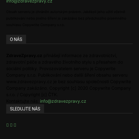
info@zdravezpravy.cz
Obsah serveru je chráněn autorským právem. Jakékoli jeho užití včetně
publikování nebo jiného šíření je zakázáno bez předchozího písemného
souhlasu Copywrite Company s.r.o.
O NÁS
ZdraveZpravy.cz
přinášejí informace ze zdravotnictví,
zdravotní péče a zdravého životního stylu s přesahem do
sociální politiky. Provozovatelem serveru je Copywrite
Company s.r.o. Publikování nebo další šíření obsahu serveru
www.zdravezpravy.cz je bez souhlasu společnosti Copywrite
Company zakázáno. Copyright [c] 2020 Copywrite Company
s.r.o. / Copyright [c] ČTK.
Kontaktujte nás:
info@zdravezpravy.cz
SLEDUJTE NÁS