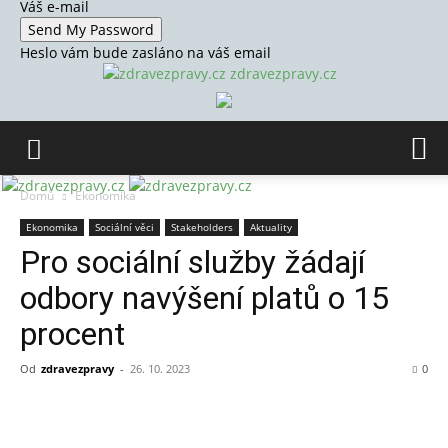
Váš e-mail
Heslo vám bude zasláno na váš email
zdravezpravy.cz
Domů
Ekonomika
Ekonomika
Sociální věci
Stakeholders
Aktuality
Pro sociální služby žádají
odbory navýšení platů o 15
procent
Od
zdravezpravy
-
26. 10. 2023
0