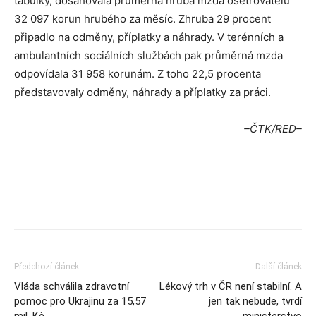
tabulky, dosahovala průměrná hrubá mzda ošetřovatelů
32 097 korun hrubého za měsíc. Zhruba 29 procent
připadlo na odměny, příplatky a náhrady. V terénních a
ambulantních sociálních službách pak průměrná mzda
odpovídala 31 958 korunám. Z toho 22,5 procenta
představovaly odměny, náhrady a příplatky za práci.
–ČTK/RED–
Předchozí článek
Další článek
Vláda schválila zdravotní
Lékový trh v ČR není stabilní. A
pomoc pro Ukrajinu za 15,57
jen tak nebude, tvrdí