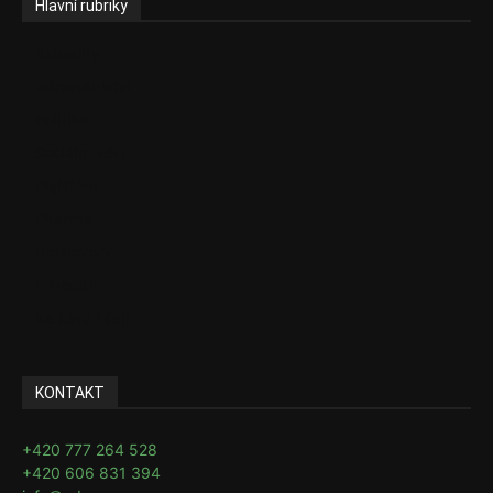
Hlavní rubriky
Aktuality
Zdravotnictví
Politika
Sociální věci
Pojištění
Pharma
Rozhovory
E-Health
Ke kávě i čaji
KONTAKT
+420 777 264 528
+420 606 831 394