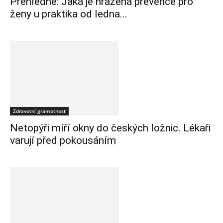
Přehledně: Jaká je hrazená prevence pro
ženy u praktika od ledna...
Zdravotní gramotnost
Netopýři míří okny do českých ložnic. Lékaři
varují před pokousáním