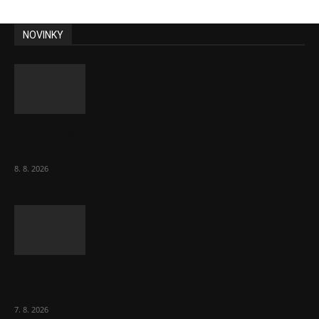
NOVINKY
Komentář: Kdyby byl steak lékem,
Američané jsou zdraví jako řípa
8. 8. 2026
Lékárny dostaly dalších 6 000 balení
chybějícího léku na rakovinu prsu
7. 8. 2026