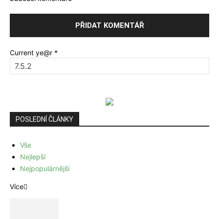
Current ye@r
*
POSLEDNÍ ČLÁNKY
Vše
Nejlepší
Nejpopulárnější
Více