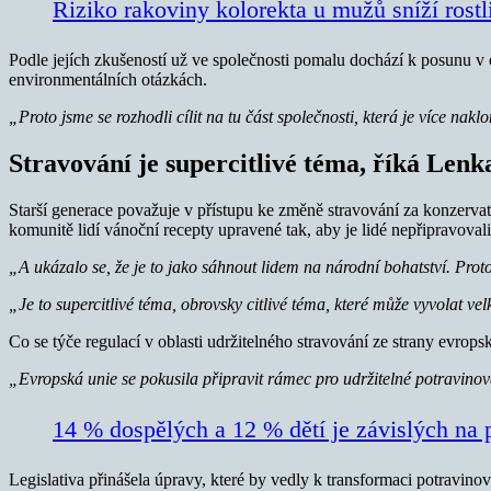
Riziko rakoviny kolorekta u mužů sníží rostl
Podle jejích zkušeností už ve společnosti pomalu dochází k posunu v o
environmentálních otázkách.
„Proto jsme se rozhodli cílit na tu část společnosti, která je více nak
Stravování je supercitlivé téma, říká Len
Starší generace považuje v přístupu ke změně stravování za konzerva
komunitě lidí vánoční recepty upravené tak, aby je lidé nepřipravoval
„A ukázalo se, že je to jako sáhnout lidem na národní bohatství. Pro
„Je to supercitlivé téma, obrovsky citlivé téma, které může vyvolat ve
Co se týče regulací v oblasti udržitelného stravování ze strany evrops
„Evropská unie se pokusila připravit rámec pro udržitelné potravinové
14 % dospělých a 12 % dětí je závislých na
Legislativa přinášela úpravy, které by vedly k transformaci potravi