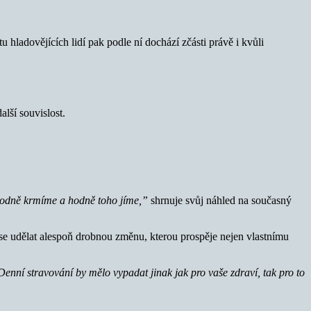
 hladovějících lidí pak podle ní dochází zčásti právě i kvůli
lší souvislost.
a, hodně krmíme a hodně toho jíme,”
shrnuje svůj náhled na současný
čase udělat alespoň drobnou změnu, kterou prospěje nejen vlastnímu
. Denní stravování by mělo vypadat jinak jak pro vaše zdraví, tak pro to