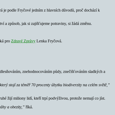
terá je podle Fryčové jedním z hlavních důvodů, proč dochází k
ví a způsob, jak si zajišťujeme potraviny, si žádá změnu.
íká pro
Zdravé Zprávy
Lenka Fryčová.
m odlesňováním, znehodnocováním půdy, znečišťováním sladkých a
erý stojí za téměř 70 procenty úbytku biodiverzity na celém světě,”
 žijí miliony lidí, kteří trpí podvýživou, protože nemají co jíst.
váhy a obezity,”
říká.