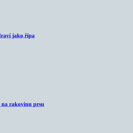
raví jako řípa
u na rakovinu prsu