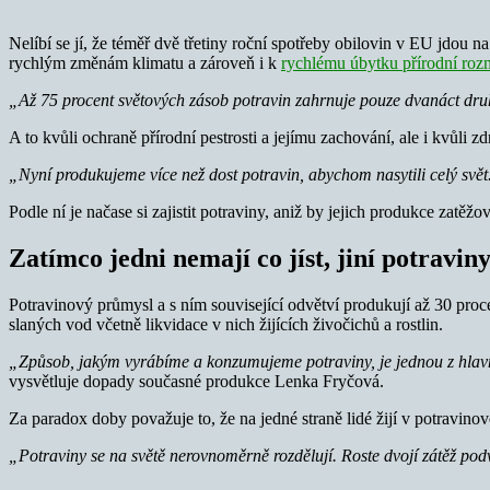
Nelíbí se jí, že téměř dvě třetiny roční spotřeby obilovin v EU jdou 
rychlým změnám klimatu a zároveň i k
rychlému úbytku přírodní rozm
„Až 75 procent světových zásob potravin zahrnuje pouze dvanáct dru
A to kvůli ochraně přírodní pestrosti a jejímu zachování, ale i kvůli zd
„Nyní produkujeme více než dost potravin, abychom nasytili celý svět
Podle ní je načase si zajistit potraviny, aniž by jejich produkce zatě
Zatímco jedni nemají co jíst, jiní potravin
Potravinový průmysl a s ním související odvětví produkují až 30 pr
slaných vod včetně likvidace v nich žijících živočichů a rostlin.
„Způsob, jakým vyrábíme a konzumujeme potraviny, je jednou z hlavní
vysvětluje dopady současné produkce Lenka Fryčová.
Za paradox doby považuje to, že na jedné straně lidé žijí v potravinov
„Potraviny se na světě nerovnoměrně rozdělují. Roste dvojí zátěž pod