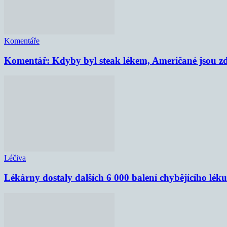
Komentáře
Komentář: Kdyby byl steak lékem, Američané jsou zd
Léčiva
Lékárny dostaly dalších 6 000 balení chybějícího lék