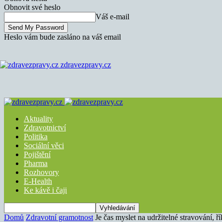
Obnovit své heslo
Váš e-mail
Heslo vám bude zasláno na váš email
zdravezpravy.cz
Aktuality
Zdravotnictví
Politika
Sociální věci
Pojištění
Pharma
Rozhovory
E-Health
Ke kávě i čaji
Domů
Zdravotní gramotnost
Je čas myslet na udržitelné stravování, 