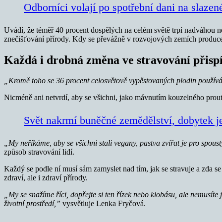
Odborníci volají po spotřební dani na slazen
Uvádí, že téměř 40 procent dospělých na celém světě trpí nadváhou nebo
znečišťování přírody. Kdy se převážně v rozvojových zemích producent
Každá i drobná změna ve stravování přisp
„Kromě toho se 36 procent celosvětově vypěstovaných plodin používá 
Nicméně ani netvrdí, aby se všichni, jako mávnutím kouzelného prout
Svět nakrmí buněčné zemědělství, dobytek je
„My neříkáme, aby se všichni stali vegany, pastva zvířat je pro spous
způsob stravování lidí.
Každý se podle ní musí sám zamyslet nad tím, jak se stravuje a zda se
zdraví, ale i zdraví přírody.
„My se snažíme říci, dopřejte si ten řízek nebo klobásu, ale nemusíte j
životní prostředí,”
vysvětluje Lenka Fryčová.