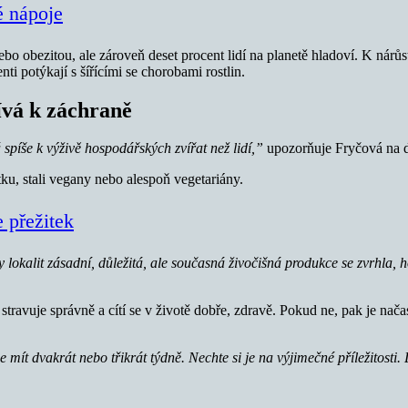
é nápoje
 obezitou, ale zároveň deset procent lidí na planetě hladoví. K nárůstu
i potýkají s šířícími se chorobami rostlin.
ívá k záchraně
spíše k výživě hospodářských zvířat než lidí,”
upozorňuje Fryčová na da
ku, stali vegany nebo alespoň vegetariány.
 přežitek
ty lokalit zásadní, důležitá, ale současná živočišná produkce se zvrhl
 stravuje správně a cítí se v životě dobře, zdravě. Pokud ne, pak je na
e mít dvakrát nebo třikrát týdně. Nechte si je na výjimečné příležitosti