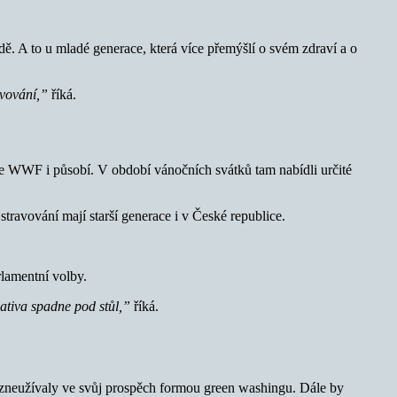
dě. A to u mladé generace, která více přemýšlí o svém zdraví a o
ravování,”
říká.
de WWF i působí. V období vánočních svátků tam nabídli určité
travování mají starší generace i v České republice.
rlamentní volby.
lativa spadne pod stůl,”
říká.
nezneužívaly ve svůj prospěch formou green washingu. Dále by