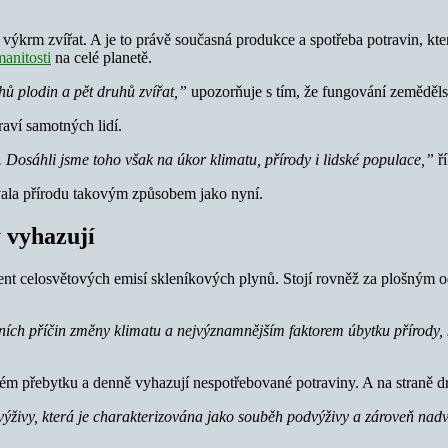
na výkrm zvířat. A je to právě současná produkce a spotřeba potravin, k
anitosti
na celé planetě.
hů plodin a pět druhů zvířat,”
upozorňuje s tím, že fungování zemědělst
raví samotných lidí.
. Dosáhli jsme toho však na úkor klimatu, přírody i lidské populace,”
ř
žovala přírodu takovým způsobem jako nyní.
y vyhazují
ocent celosvětových emisí skleníkových plynů. Stojí rovněž za plošný
ch příčin změny klimatu a nejvýznamnějším faktorem úbytku přírody, kt
ém přebytku a denně vyhazují nespotřebované potraviny. A na straně druhé
výživy, která je charakterizována jako souběh podvýživy a zároveň nad