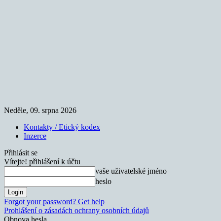
Neděle, 09. srpna 2026
Kontakty / Etický kodex
Inzerce
Přihlásit se
Vítejte! přihlášení k účtu
vaše uživatelské jméno
heslo
Forgot your password? Get help
Prohlášení o zásadách ochrany osobních údajů
Obnova hesla