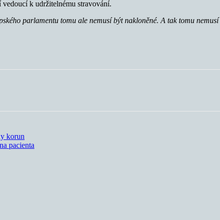
ní vedoucí k udržitelnému stravování.
opského parlamentu tomu ale nemusí být nakloněné. A tak tomu nemusí
dy korun
na pacienta