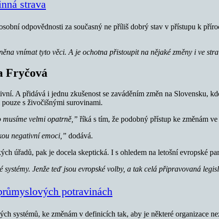
inná strava
sobní odpovědnosti za současný ne příliš dobrý stav v přístupu k příro
loněna vnímat tyto věci. A je ochotna přistoupit na nějaké změny i ve st
ka Fryčová
tivní. A přidává i jednu zkušenost se zaváděním změn na Slovensku, k
i pouze s živočišnými surovinami.
to musíme velmi opatrně,”
říká s tím, že podobný přístup ke změnám ve s
lkou negativní emoci,”
dodává.
kých úřadů, pak je docela skeptická. I s ohledem na letošní evropské pa
 systémy. Jenže teď jsou evropské volby, a tak celá připravovaná legis
 průmyslových potravinách
nových systémů, ke změnám v definicích tak, aby je některé organizace 