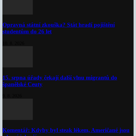
Opravná státní zkouška? Stát hradí pojištění
studentům do 26 let
10. 8. 2026
15. srpna úřady čekají další vlnu migrantů do
španělské Ceuty
9. 8. 2026
Komentář: Kdyby byl steak lékem, Američané jsou