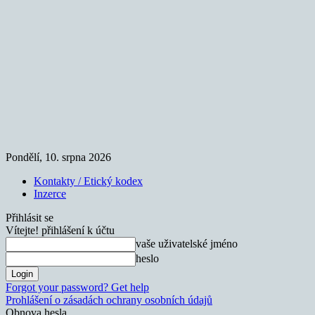
Pondělí, 10. srpna 2026
Kontakty / Etický kodex
Inzerce
Přihlásit se
Vítejte! přihlášení k účtu
vaše uživatelské jméno
heslo
Forgot your password? Get help
Prohlášení o zásadách ochrany osobních údajů
Obnova hesla