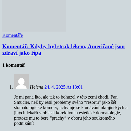
Komentáře
Komentář: Kdyby byl steak lékem, Američané jsou
zdraví jako řípa
1 komentář
Helena
24. 4. 2025 At 13:01
Je mi pana líto, ale tak to bohuzel v této zemi chodí. Pan
Šmucler, než by řesil problemy svého “resortu” jako šéf
stomatologické komory, uchyluje se k udávání ukrajinských a
jiných lékařů v oblasti korektivni a estetické dermatologie,
protoze mu to bere “prachy” v oboru jeho soukromého
podnikání!