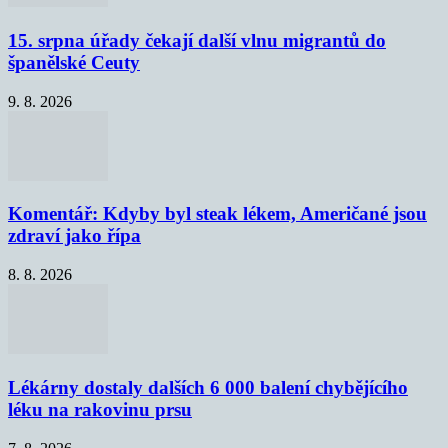
15. srpna úřady čekají další vlnu migrantů do
španělské Ceuty
9. 8. 2026
Komentář: Kdyby byl steak lékem, Američané jsou
zdraví jako řípa
8. 8. 2026
Lékárny dostaly dalších 6 000 balení chybějícího
léku na rakovinu prsu