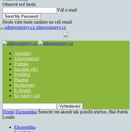
Obnovit své heslo
Váš e-mail
Heslo vám bude zasláno na váš email
zdravezpravy.cz
Aktuality
Zdravotnictví
Politika
Sociální věci
Pojištění
Pharma
Rozhovory
E-Health
Ke kávě i čaji
Domů
Ekonomika
Šmucler mi akorát tak položil telefon, říká Patrik
Lenárt
Ekonomika