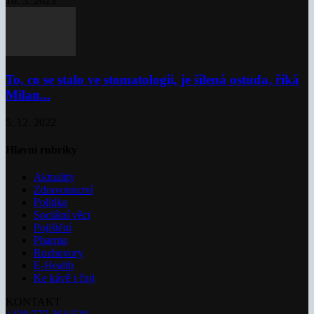
10. 3. 2023
To, co se stalo ve stomatologii, je šílená ostuda, říká
Milan...
5. 12. 2022
Hlavní rubriky
Aktuality
Zdravotnictví
Politika
Sociální věci
Pojištění
Pharma
Rozhovory
E-Health
Ke kávě i čaji
KONTAKT