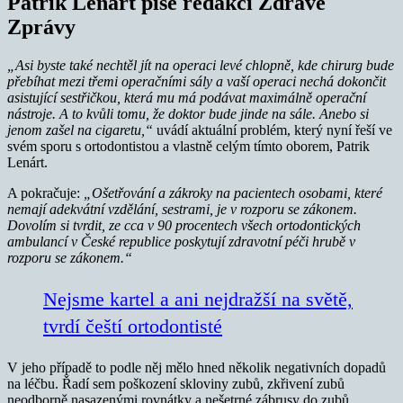
Patrik Lenárt píše redakci Zdravé
Zprávy
„Asi byste také nechtěl jít na operaci levé chlopně, kde chirurg bude
přebíhat mezi třemi operačními sály a vaší operaci nechá dokončit
asistující sestřičkou, která mu má podávat maximálně operační
nástroje. A to kvůli tomu, že doktor bude jinde na sále. Anebo si
jenom zašel na cigaretu,“
uvádí aktuální problém, který nyní řeší ve
svém sporu s ortodontistou a vlastně celým tímto oborem, Patrik
Lenárt.
A pokračuje:
„Ošetřování a zákroky na pacientech osobami, které
nemají adekvátní vzdělání, sestrami, je v rozporu se zákonem.
Dovolím si tvrdit, ze cca v 90 procentech všech ortodontických
ambulancí v České republice poskytují zdravotní péči hrubě v
rozporu se zákonem.“
Nejsme kartel a ani nejdražší na světě,
tvrdí čeští ortodontisté
V jeho případě to podle něj mělo hned několik negativních dopadů
na léčbu. Řadí sem poškození skloviny zubů, zkřivení zubů
neodborně nasazenými rovnátky a nešetrné zábrusy do zubů.