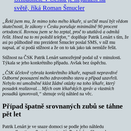
světě, říká Roman Šmucler
„Řekl jsem mu, že mimo toho mého lékaře, si určitě musí být vědom
skutečnosti, že zákony v Česku porušuje minimálně 90 procent
ortodoncií. Rovnou jsem se ho zeptal, proč to ututlává a odmítá
řešit. Hned na to mi položil telefon,“
doplňuje Patrik Lenárt s tím, že
asi po půlhodině mu prezident Šmucler poslal SMS, v níž mu
napsal, ať si podá stížnost a že on to tak jako tak nemůže řešit.
Stížnost na ČSK Patrik Lenárt samozřejmě podal už v minulosti.
Týkala se jeho konkrétního případu. Avšak bez úspěchu.
„ČSK účelově vybrala konkrétního lékaře, napsali nepravdivé
Odborné posouzení mého zdravotního stavu a případ uzavřeli.
Nebylo mi umožněné klást žádné otázky na toho lékaře, který
posudek realizoval… Mých osm lékařských zpráv a vlastních
posudků ignorovali,“
shrnuje svůj náhled na věc.
Případ špatně srovnaných zubů se táhne
pět let
Patrik Lenárt je ve snaze domoci se podle jeho náhledu