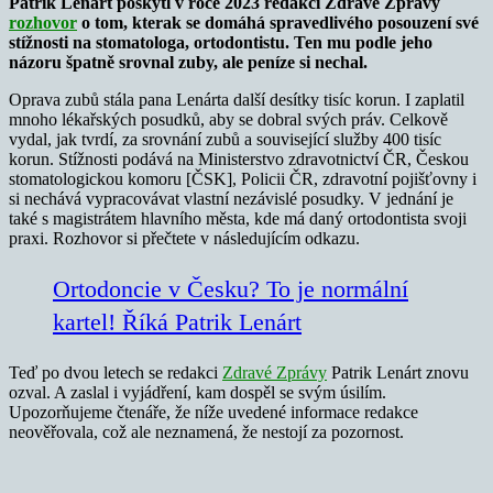
Patrik Lenárt poskytl v roce 2023 redakci Zdravé Zprávy
rozhovor
o tom, kterak se domáhá spravedlivého posouzení své
stížnosti na stomatologa, ortodontistu. Ten mu podle jeho
názoru špatně srovnal zuby, ale peníze si nechal.
Oprava zubů stála pana Lenárta další desítky tisíc korun. I zaplatil
mnoho lékařských posudků, aby se dobral svých práv. Celkově
vydal, jak tvrdí, za srovnání zubů a související služby 400 tisíc
korun. Stížnosti podává na Ministerstvo zdravotnictví ČR, Českou
stomatologickou komoru [ČSK], Policii ČR, zdravotní pojišťovny i
si nechává vypracovávat vlastní nezávislé posudky. V jednání je
také s magistrátem hlavního města, kde má daný ortodontista svoji
praxi. Rozhovor si přečtete v následujícím odkazu.
Ortodoncie v Česku? To je normální
kartel! Říká Patrik Lenárt
Teď po dvou letech se redakci
Zdravé Zprávy
Patrik Lenárt znovu
ozval. A zaslal i vyjádření, kam dospěl se svým úsilím.
Upozorňujeme čtenáře, že níže uvedené informace redakce
neověřovala, což ale neznamená, že nestojí za pozornost.