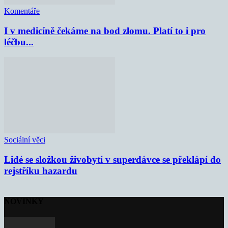
Komentáře
I v medicíně čekáme na bod zlomu. Platí to i pro
léčbu...
Sociální věci
Lidé se složkou živobytí v superdávce se překlápí do
rejstříku hazardu
NOVINKY