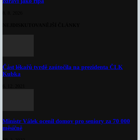
zdraví jako řípa
8. 8. 2026
NEJDISKUTOVANĚJŠÍ ČLÁNKY
Část lékařů tvrdě zaútočila na prezidenta ČLK
Kubka
6. 12. 2021
Ministr Válek ocenil domov pro seniory za 70 000
měsíčně