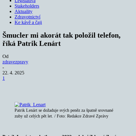
Legislativa
Stakeholders
Aktuality
Zdravotnictví
Ke kávě a čaji
Šmucler mi akorát tak položil telefon,
říká Patrik Lenárt
Od
zdravezpravy
-
22. 4. 2025
1
Patrik Lenárt se dožaduje svých peněz za špatně srovnané
zuby už celých pět let. / Foto: Redakce Zdravé Zprávy