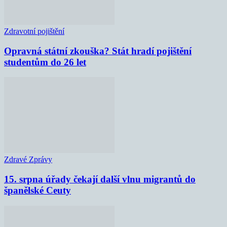
Zdravotní pojištění
Opravná státní zkouška? Stát hradí pojištění
studentům do 26 let
Zdravé Zprávy
15. srpna úřady čekají další vlnu migrantů do
španělské Ceuty