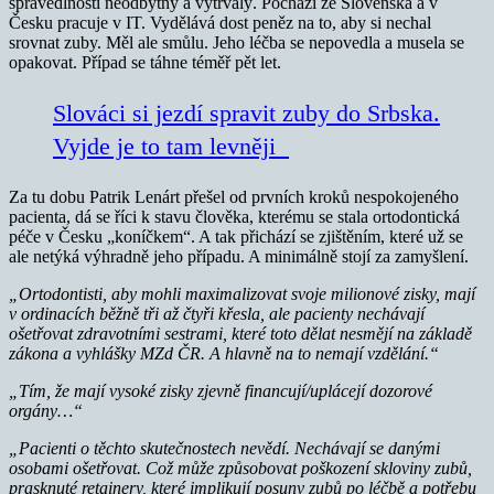
spravedlnosti neodbytný a vytrvalý. Pochází ze Slovenska a v
Česku pracuje v IT. Vydělává dost peněz na to, aby si nechal
srovnat zuby. Měl ale smůlu. Jeho léčba se nepovedla a musela se
opakovat. Případ se táhne téměř pět let.
Slováci si jezdí spravit zuby do Srbska.
Vyjde je to tam levněji
Za tu dobu Patrik Lenárt přešel od prvních kroků nespokojeného
pacienta, dá se říci k stavu člověka, kterému se stala ortodontická
péče v Česku „koníčkem“. A tak přichází se zjištěním, které už se
ale netýká výhradně jeho případu. A minimálně stojí za zamyšlení.
„Ortodontisti, aby mohli maximalizovat svoje milionové zisky, mají
v ordinacích běžně tři až čtyři křesla, ale pacienty nechávají
ošetřovat zdravotními sestrami, které toto dělat nesmějí na základě
zákona a vyhlášky MZd ČR. A hlavně na to nemají vzdělání.“
„Tím, že mají vysoké zisky zjevně financují/uplácejí dozorové
orgány…“
„Pacienti o těchto skutečnostech nevědí. Nechávají se danými
osobami ošetřovat. Což může způsobovat poškození skloviny zubů,
prasknuté retainery, které implikují posuny zubů po léčbě a potřebu