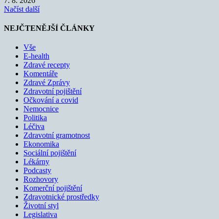
7. 8. 2026
Načíst další
NEJČTENĚJŠÍ ČLÁNKY
Vše
E-health
Zdravé recepty
Komentáře
Zdravé Zprávy
Zdravotní pojištění
Očkování a covid
Nemocnice
Politika
Léčiva
Zdravotní gramotnost
Ekonomika
Sociální pojištění
Lékárny
Podcasty
Rozhovory
Komerční pojištění
Zdravotnické prostředky
Životní styl
Legislativa