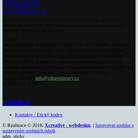
+420 777 264 528
+420 606 831 394
info@zdravezpravy.cz
Obsah serveru je chráněn autorským právem. Jakékoli jeho užití včetně
publikování nebo jiného šíření je zakázáno bez předchozího písemného
souhlasu Copywrite Company s.r.o.
O NÁS
ZdraveZpravy.cz
přinášejí informace ze zdravotnictví, zdravotní
péče a zdravého životního stylu s přesahem do sociální politiky.
Provozovatelem serveru je Copywrite Company s.r.o. Publikování
nebo další šíření obsahu serveru www.zdravezpravy.cz je bez
souhlasu společnosti Copywrite Company zakázáno. Copyright [c]
2020 Copywrite Company s.r.o. / Copyright [c] ČTK.
Kontaktujte nás:
info@zdravezpravy.cz
SLEDUJTE NÁS
INZERCE
Kontakty / Etický kodex
© Realizace © 2018,
Xcreative - webdesign
. |
Spravovat souhlas s
nastavením osobních údajů
.
adm_sticky