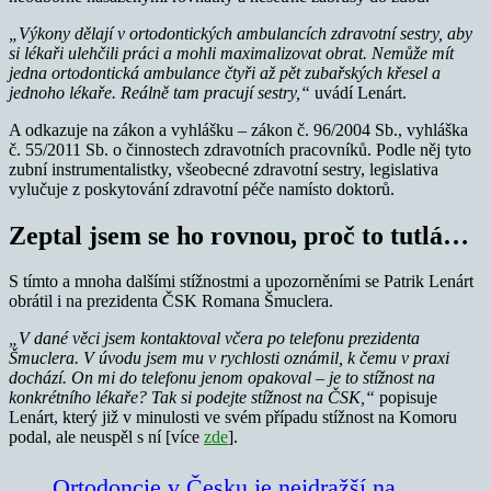
„Výkony dělají v ortodontických ambulancích zdravotní sestry, aby
si lékaři ulehčili práci a mohli maximalizovat obrat. Nemůže mít
jedna ortodontická ambulance čtyři až pět zubařských křesel a
jednoho lékaře. Reálně tam pracují sestry,“
uvádí Lenárt.
A odkazuje na zákon a vyhlášku – zákon č. 96/2004 Sb., vyhláška
č. 55/2011 Sb. o činnostech zdravotních pracovníků. Podle něj tyto
zubní instrumentalistky, všeobecné zdravotní sestry, legislativa
vylučuje z poskytování zdravotní péče namísto doktorů.
Zeptal jsem se ho rovnou, proč to tutlá…
S tímto a mnoha dalšími stížnostmi a upozorněními se Patrik Lenárt
obrátil i na prezidenta ČSK Romana Šmuclera.
„V dané věci jsem kontaktoval včera po telefonu prezidenta
Šmuclera. V úvodu jsem mu v rychlosti oznámil, k čemu v praxi
dochází. On mi do telefonu jenom opakoval – je to stížnost na
konkrétního lékaře? Tak si podejte stížnost na ČSK,“
popisuje
Lenárt, který již v minulosti ve svém případu stížnost na Komoru
podal, ale neuspěl s ní [více
zde
].
Ortodoncie v Česku je nejdražší na