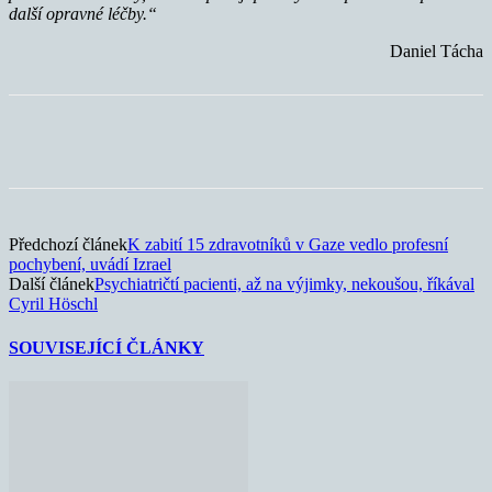
další opravné léčby.“
Daniel Tácha
Předchozí článek
K zabití 15 zdravotníků v Gaze vedlo profesní
pochybení, uvádí Izrael
Další článek
Psychiatričtí pacienti, až na výjimky, nekoušou, říkával
Cyril Höschl
SOUVISEJÍCÍ ČLÁNKY