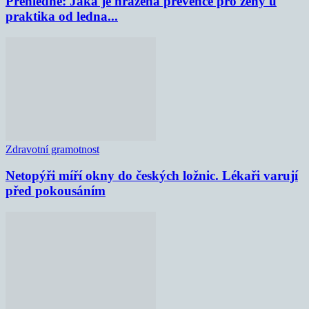
Přehledně: Jaká je hrazená prevence pro ženy u
praktika od ledna...
Zdravotní gramotnost
Netopýři míří okny do českých ložnic. Lékaři varují
před pokousáním