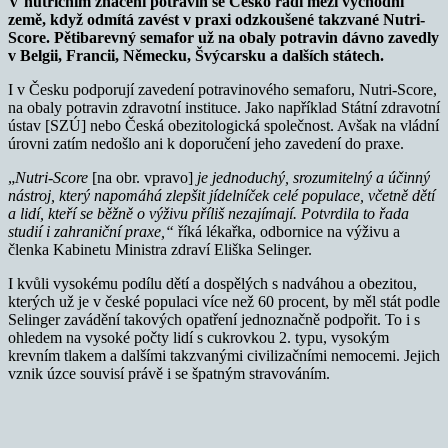
V nutričním značení potravin se Česko řadí mezi východní
země, když odmítá zavést v praxi odzkoušené takzvané Nutri-
Score. Pětibarevný semafor už na obaly potravin dávno zavedly
v Belgii, Francii, Německu, Švýcarsku a dalších státech.
I v Česku podporují zavedení potravinového semaforu, Nutri-Score,
na obaly potravin zdravotní instituce. Jako například Státní zdravotní
ústav [SZÚ] nebo Česká obezitologická společnost. Avšak na vládní
úrovni zatím nedošlo ani k doporučení jeho zavedení do praxe.
„
Nutri-Score
[na obr. vpravo]
je jednoduchý, srozumitelný a účinný
nástroj, který napomáhá zlepšit jídelníček celé populace, včetně dětí
a lidí, kteří se běžně o výživu příliš nezajímají. Potvrdila to řada
studií i zahraniční praxe,“
říká lékařka, odbornice na výživu a
členka Kabinetu Ministra zdraví Eliška Selinger.
I kvůli vysokému podílu dětí a dospělých s nadváhou a obezitou,
kterých už je v české populaci více než 60 procent, by měl stát podle
Selinger zavádění takových opatření jednoznačně podpořit. To i s
ohledem na vysoké počty lidí s cukrovkou 2. typu, vysokým
krevním tlakem a dalšími takzvanými civilizačními nemocemi. Jejich
vznik úzce souvisí právě i se špatným stravováním.