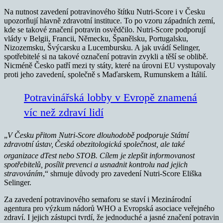
Na nutnost zavedení potravinového štítku Nutri-Score i v Česku
upozorňují hlavně zdravotní instituce. To po vzoru západních zemí,
kde se takové značení potravin osvědčilo. Nutri-Score podporují
vlády v Belgii, Francii, Německu, Španělsku, Portugalsku,
Nizozemsku, Švýcarsku a Lucembursku. A jak uvádí Selinger,
spotřebitelé si na takové označení potravin zvykli a těší se oblibě.
Nicméně Česko patří mezi ty státy, které na úrovni EU vystupovaly
proti jeho zavedení, společně s Maďarskem, Rumunskem a Itálií.
Potravinářská lobby v Evropě znamená
víc než zdraví lidí
„
V Česku přitom Nutri-Score dlouhodobě podporuje Státní
zdravotní ústav,
Česká obezitologická společnost, ale také
organizace dTest nebo STOB. Cílem je zlepšit informovanost
spotřebitelů, posílit prevenci a usnadnit kontrolu nad jejich
stravováním
,“ shrnuje důvody pro zavedení Nutri-Score Eliška
Selinger.
Za zavedení potravinového semaforu se staví i Mezinárodní
agentura pro výzkum nádorů WHO a Evropská asociace veřejného
zdraví. I jejich zástupci tvrdí, že jednoduché a jasné značení potravin