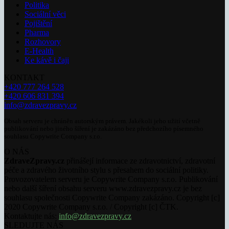
Politika
Sociální věci
Pojištění
Pharma
Rozhovory
E-Health
Ke kávě i čaji
KONTAKT
+420 777 264 528
+420 606 831 394
info@zdravezpravy.cz
Obsah serveru je chráněn autorským právem. Jakékoli jeho užití včetně
publikování nebo jiného šíření je zakázáno bez předchozího písemného
souhlasu Copywrite Company s.r.o.
O NÁS
ZdraveZpravy.cz
přinášejí informace ze zdravotnictví, zdravotní
péče a zdravého životního stylu s přesahem do sociální politiky.
Provozovatelem serveru je Copywrite Company s.r.o. Publikování
nebo další šíření obsahu serveru www.zdravezpravy.cz je bez
souhlasu společnosti Copywrite Company zakázáno. Copyright [c]
2020 Copywrite Company s.r.o. / Copyright [c] ČTK.
Kontaktujte nás:
info@zdravezpravy.cz
SLEDUJTE NÁS