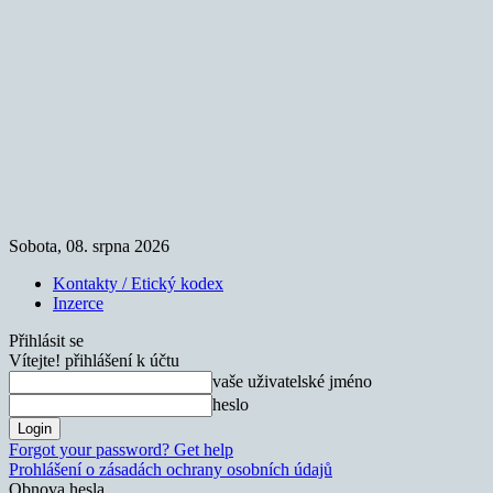
Sobota, 08. srpna 2026
Kontakty / Etický kodex
Inzerce
Přihlásit se
Vítejte! přihlášení k účtu
vaše uživatelské jméno
heslo
Forgot your password? Get help
Prohlášení o zásadách ochrany osobních údajů
Obnova hesla