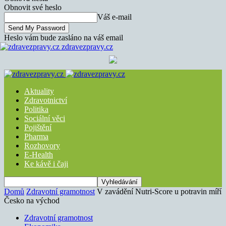
Obnovit své heslo
Váš e-mail
Heslo vám bude zasláno na váš email
zdravezpravy.cz
Aktuality
Zdravotnictví
Politika
Sociální věci
Pojištění
Pharma
Rozhovory
E-Health
Ke kávě i čaji
Domů
Zdravotní gramotnost
V zavádění Nutri-Score u potravin míří
Česko na východ
Zdravotní gramotnost