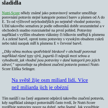
sladidla
Nutri-Score
někdy známé jako potravinový semafor umožňuje
porovnání potravin stejné kategorie pomocí barev a písmen od A do
E. To od výživově nejvhodnějších po nejméně vhodné potraviny.
Užití takového semaforu je podle odborníků dobře srozumitelné a v
obchodech snadno rozeznatelné na první pohled. Potraviny
například s vyšším obsahem vlákniny či bílkovin směřují k písmenu
A a zelené barvě, oproti tomu potraviny s vysokým obsahem cukrů
nebo tuků naopak míří k písmenu E v červené barvě.
„Díky němu mohou spotřebitelé bleskově v obchodě porovnat
například různé typy sýrů, jogurtů či nápojů mezi sebou a
vyhodnotit, jak vhodné jsou potraviny v dané kategorii pro jejich
zdraví,“
upozorňuje na přednost značení potravin pomocí Nutri-
Score Eliška Selinger.
Na světě žije osm miliard lidí. Více
než miliarda jich je obézní
Tím naráží i na častý argument odpůrců takového značení potravin,
kdy například zástupci potravinářů často tvrdí, že Nutri-Score
rozděluje potraviny pouze na dobré, nebo špatné. Jak vysvětluje