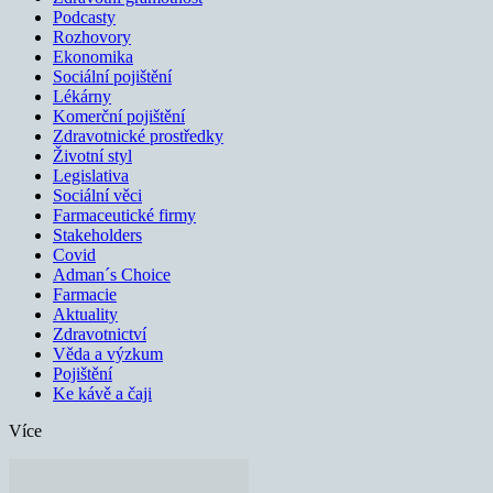
Podcasty
Rozhovory
Ekonomika
Sociální pojištění
Lékárny
Komerční pojištění
Zdravotnické prostředky
Životní styl
Legislativa
Sociální věci
Farmaceutické firmy
Stakeholders
Covid
Adman´s Choice
Farmacie
Aktuality
Zdravotnictví
Věda a výzkum
Pojištění
Ke kávě a čaji
Více