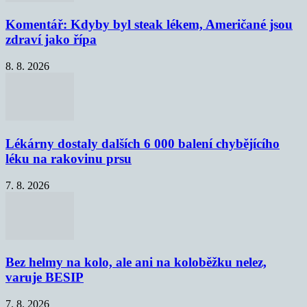
Komentář: Kdyby byl steak lékem, Američané jsou
zdraví jako řípa
8. 8. 2026
Lékárny dostaly dalších 6 000 balení chybějícího
léku na rakovinu prsu
7. 8. 2026
Bez helmy na kolo, ale ani na koloběžku nelez,
varuje BESIP
7. 8. 2026