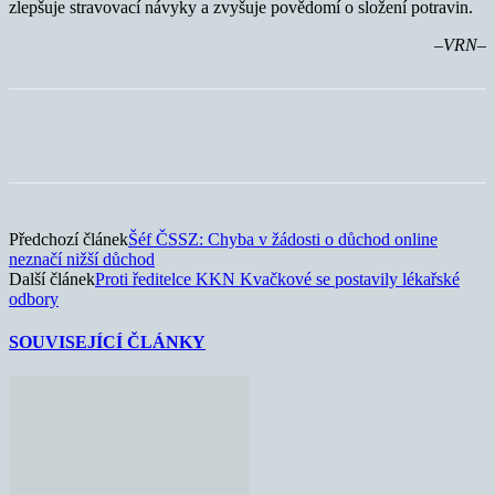
zlepšuje stravovací návyky a zvyšuje povědomí o složení potravin.
–VRN–
Předchozí článek
Šéf ČSSZ: Chyba v žádosti o důchod online
neznačí nižší důchod
Další článek
Proti ředitelce KKN Kvačkové se postavily lékařské
odbory
SOUVISEJÍCÍ ČLÁNKY