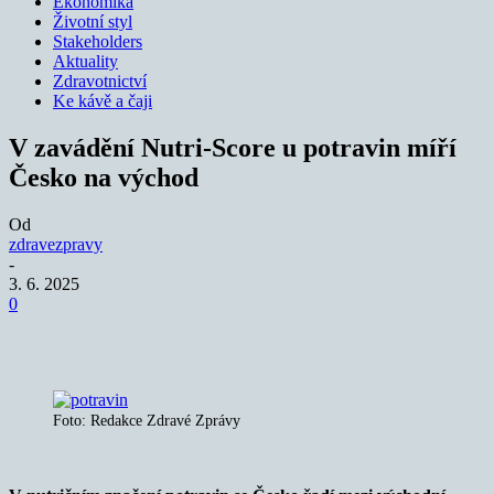
Ekonomika
Životní styl
Stakeholders
Aktuality
Zdravotnictví
Ke kávě a čaji
V zavádění Nutri-Score u potravin míří
Česko na východ
Od
zdravezpravy
-
3. 6. 2025
0
Foto: Redakce Zdravé Zprávy