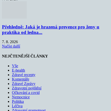
Přehledně: Jaká je hrazená prevence pro ženy u
praktika od ledna...
7. 8. 2026
Načíst další
NEJČTENĚJŠÍ ČLÁNKY
Vše
E-health
Zdravé recepty
Komentáře
Zdravé Zprávy
Zdravotní pojištění
Očkování a covid
Nemocnice
Politika
Léčiva
Zdravotní gramotnost