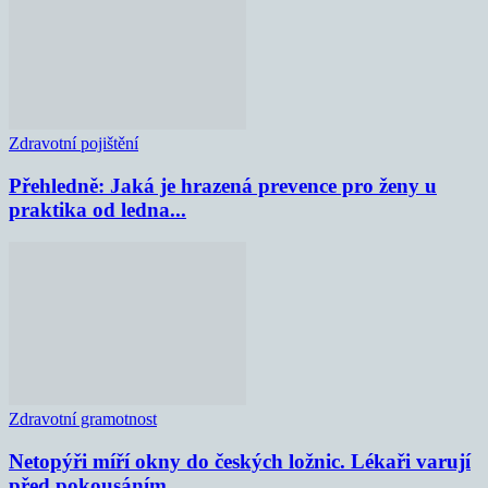
Zdravotní pojištění
Přehledně: Jaká je hrazená prevence pro ženy u
praktika od ledna...
Zdravotní gramotnost
Netopýři míří okny do českých ložnic. Lékaři varují
před pokousáním