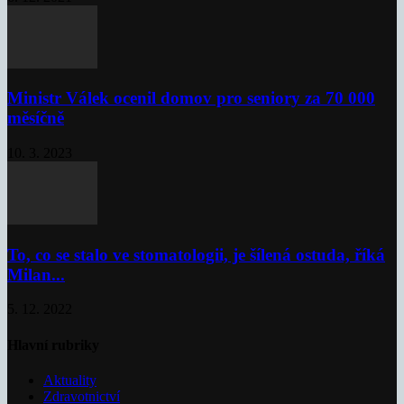
Ministr Válek ocenil domov pro seniory za 70 000
měsíčně
10. 3. 2023
To, co se stalo ve stomatologii, je šílená ostuda, říká
Milan...
5. 12. 2022
Hlavní rubriky
Aktuality
Zdravotnictví