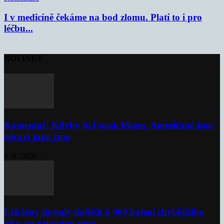
I v medicíně čekáme na bod zlomu. Platí to i pro
léčbu...
NOVINKY
Komentář: Kdyby byl steak lékem, Američané jsou
zdraví jako řípa
8. 8. 2026
Lékárny dostaly dalších 6 000 balení chybějícího
léku na rakovinu prsu