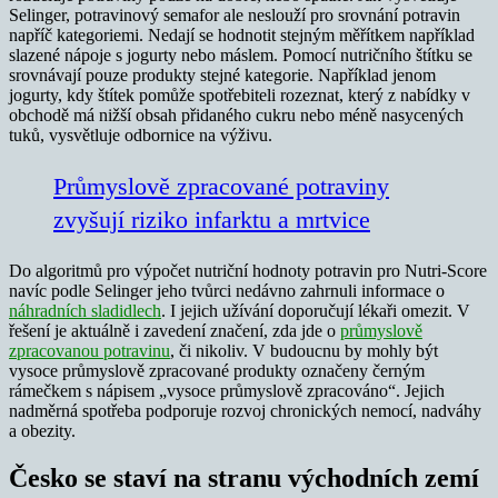
Selinger, potravinový semafor ale neslouží pro srovnání potravin
napříč kategoriemi. Nedají se hodnotit stejným měřítkem například
slazené nápoje s jogurty nebo máslem. Pomocí nutričního štítku se
srovnávají pouze produkty stejné kategorie. Například jenom
jogurty, kdy štítek pomůže spotřebiteli rozeznat, který z nabídky v
obchodě má nižší obsah přidaného cukru nebo méně nasycených
tuků, vysvětluje odbornice na výživu.
Průmyslově zpracované potraviny
zvyšují riziko infarktu a mrtvice
Do algoritmů pro výpočet nutriční hodnoty potravin pro Nutri-Score
navíc podle Selinger jeho tvůrci nedávno zahrnuli informace o
náhradních sladidlech
. I jejich užívání doporučují lékaři omezit. V
řešení je aktuálně i zavedení značení, zda jde o
průmyslově
zpracovanou potravinu
, či nikoliv. V budoucnu by mohly být
vysoce průmyslově zpracované produkty označeny černým
rámečkem s nápisem „vysoce průmyslově zpracováno“. Jejich
nadměrná spotřeba podporuje rozvoj chronických nemocí, nadváhy
a obezity.
Česko se staví na stranu východních zemí