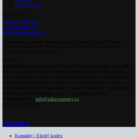
Ke kávě i čaji
KONTAKT
+420 777 264 528
+420 606 831 394
info@zdravezpravy.cz
Obsah serveru je chráněn autorským právem. Jakékoli jeho užití včetně
publikování nebo jiného šíření je zakázáno bez předchozího písemného
souhlasu Copywrite Company s.r.o.
O NÁS
ZdraveZpravy.cz
přinášejí informace ze zdravotnictví, zdravotní
péče a zdravého životního stylu s přesahem do sociální politiky.
Provozovatelem serveru je Copywrite Company s.r.o. Publikování
nebo další šíření obsahu serveru www.zdravezpravy.cz je bez
souhlasu společnosti Copywrite Company zakázáno. Copyright [c]
2020 Copywrite Company s.r.o. / Copyright [c] ČTK.
Kontaktujte nás:
info@zdravezpravy.cz
SLEDUJTE NÁS
INZERCE
Kontakty / Etický kodex