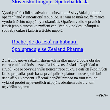
Slovensku funguje. Spotřeba klesla
Vysoký nárůst lidí s nadváhou a obezitou už si vyžádal podobné
opatření také v Jihoafrické republice. A i tam se ukázalo, že reakce
výrobců těchto nápojů byla okamžitá. Opatření vedlo v prvních
letech jeho platnosti ke zvýšení cen. Vedlo k poklesu nákupů a
spotřeby cukru i kalorií u těchto nápojů.
Roche jde do léků na hubnutí.
Spolupracuje se Zealand Pharma
Zvláštní daňové zatížení slazených nealko nápojů podle obsahu
cukru v nich od loňska zavedla i slovenská vláda. Například u
sirupů, kde je obvykle vyšší koncentrace cukru a dalších škodlivých
látek, propadla spotřeba za první půlrok platnosti nové spotřební
daně až o 15 procent. Přičemž největší propad na trhu tam loni
vykázal prodej nejlevnějších nápojů s obsahem cukru v tom
největším objemu.
–VRN–