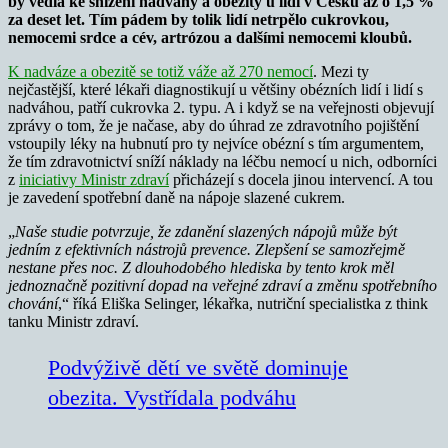
by vedla ke snížení nadváhy a obezity u lidí v Česku až o 1,5 %
za deset let. Tím pádem by tolik lidí netrpělo cukrovkou,
nemocemi srdce a cév, artrózou a dalšími nemocemi kloubů.
K nadváze a obezitě se totiž váže až 270 nemocí
. Mezi ty
nejčastější, které lékaři diagnostikují u většiny obézních lidí i lidí s
nadváhou, patří cukrovka 2. typu. A i když se na veřejnosti objevují
zprávy o tom, že je načase, aby do úhrad ze zdravotního pojištění
vstoupily léky na hubnutí pro ty nejvíce obézní s tím argumentem,
že tím zdravotnictví sníží náklady na léčbu nemocí u nich, odborníci
z
iniciativy Ministr zdraví
přicházejí s docela jinou intervencí. A tou
je zavedení spotřební daně na nápoje slazené cukrem.
„
Naše studie potvrzuje, že zdanění slazených nápojů může být
jedním z efektivních nástrojů prevence. Zlepšení se samozřejmě
nestane přes noc. Z dlouhodobého hlediska by tento krok měl
jednoznačně pozitivní dopad na veřejné zdraví a změnu spotřebního
chování
,“ říká Eliška Selinger, lékařka, nutriční specialistka z think
tanku Ministr zdraví.
Podvýživě dětí ve světě dominuje
obezita. Vystřídala podváhu