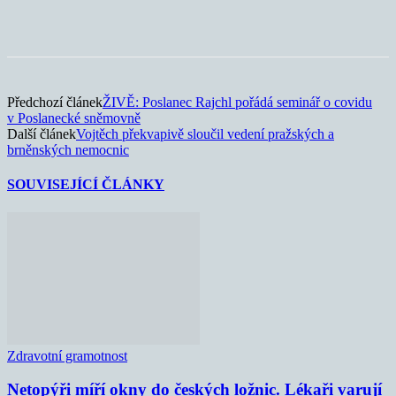
Předchozí článek
ŽIVĚ: Poslanec Rajchl pořádá seminář o covidu
v Poslanecké sněmovně
Další článek
Vojtěch překvapivě sloučil vedení pražských a
brněnských nemocnic
SOUVISEJÍCÍ ČLÁNKY
Zdravotní gramotnost
Netopýři míří okny do českých ložnic. Lékaři varují