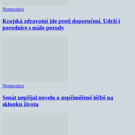
Nemocnice
Krajská zdravotní jde proti doporučení. Udrží i
porodnice s málo porody
Nemocnice
Senát nepřijal novelu o nepřiměřené léčbě na
sklonku života