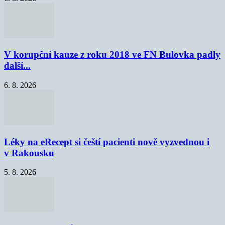
V korupční kauze z roku 2018 ve FN Bulovka padly
další...
6. 8. 2026
Léky na eRecept si čeští pacienti nově vyzvednou i
v Rakousku
5. 8. 2026