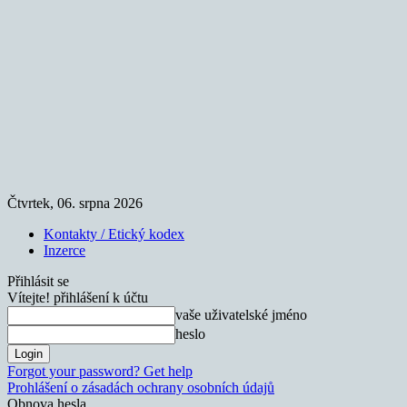
Čtvrtek, 06. srpna 2026
Kontakty / Etický kodex
Inzerce
Přihlásit se
Vítejte! přihlášení k účtu
vaše uživatelské jméno
heslo
Forgot your password? Get help
Prohlášení o zásadách ochrany osobních údajů
Obnova hesla