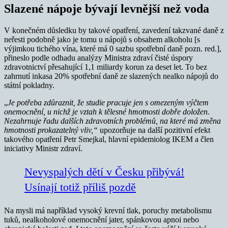
Slazené nápoje bývají levnější než voda
V konečném důsledku by takové opatření, zavedení takzvané daně z
neřesti podobně jako je tomu u nápojů s obsahem alkoholu [s
výjimkou tichého vína, které má 0 sazbu spotřební daně pozn. red.],
přineslo podle odhadu analýzy Ministra zdraví čisté úspory
zdravotnictví přesahující 1,1 miliardy korun za deset let. To bez
zahrnutí inkasa 20% spotřební daně ze slazených nealko nápojů do
státní pokladny.
„
Je potřeba zdůraznit, že studie pracuje jen s omezeným výčtem
onemocnění, u nichž je vztah k tělesné hmotnosti dobře doložen.
Nezahrnuje řadu dalších zdravotních problémů, na které má změna
hmotnosti prokazatelný vliv,“
upozorňuje na další pozitivní efekt
takového opatření Petr Smejkal, hlavní epidemiolog IKEM a člen
iniciativy Ministr zdraví.
Nevyspalých dětí v Česku přibývá!
Usínají totiž příliš pozdě
Na mysli má například vysoký krevní tlak, poruchy metabolismu
tuků, nealkoholové onemocnění jater, spánkovou apnoi nebo