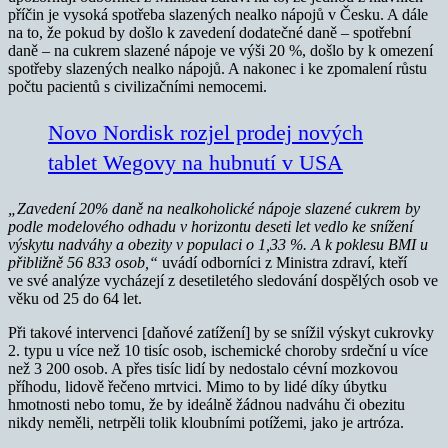
příčin je vysoká spotřeba slazených nealko nápojů v Česku. A dále
na to, že pokud by došlo k zavedení dodatečné daně – spotřební
daně – na cukrem slazené nápoje ve výši 20 %, došlo by k omezení
spotřeby slazených nealko nápojů. A nakonec i ke zpomalení růstu
počtu pacientů s civilizačními nemocemi.
Novo Nordisk rozjel prodej nových
tablet Wegovy na hubnutí v USA
„Zavedení 20% daně na nealkoholické nápoje slazené cukrem by
podle modelového odhadu v horizontu deseti let vedlo ke snížení
výskytu nadváhy a obezity v populaci o 1,33 %. A k poklesu BMI u
přibližně 56 833 osob,“
uvádí odborníci z Ministra zdraví, kteří
ve své analýze vycházejí z desetiletého sledování dospělých osob ve
věku od 25 do 64 let.
Při takové intervenci [daňové zatížení] by se snížil výskyt cukrovky
2. typu u více než 10 tisíc osob, ischemické choroby srdeční u více
než 3 200 osob. A přes tisíc lidí by nedostalo cévní mozkovou
příhodu, lidově řečeno mrtvici. Mimo to by lidé díky úbytku
hmotnosti nebo tomu, že by ideálně žádnou nadváhu či obezitu
nikdy neměli, netrpěli tolik kloubními potížemi, jako je artróza.