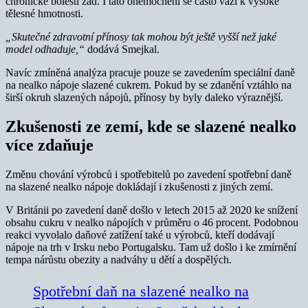
chronické bolesti zad. I tato onemocnění se často váží k vysoké
tělesné hmotnosti.
„Skutečné zdravotní přínosy tak mohou být ještě vyšší než jaké
model odhaduje,“
dodává Smejkal.
Navíc zmíněná analýza pracuje pouze se zavedením speciální daně
na nealko nápoje slazené cukrem. Pokud by se zdanění vztáhlo na
širší okruh slazených nápojů, přínosy by byly daleko výraznější.
Zkušenosti ze zemí, kde se slazené nealko
více zdaňuje
Změnu chování výrobců i spotřebitelů po zavedení spotřební daně
na slazené nealko nápoje dokládají i zkušenosti z jiných zemí.
V Británii po zavedení daně došlo v letech 2015 až 2020 ke snížení
obsahu cukru v nealko nápojích v průměru o 46 procent. Podobnou
reakci vyvolalo daňové zatížení také u výrobců, kteří dodávají
nápoje na trh v Irsku nebo Portugalsku. Tam už došlo i ke zmírnění
tempa nárůstu obezity a nadváhy u dětí a dospělých.
Spotřební daň na slazené nealko na