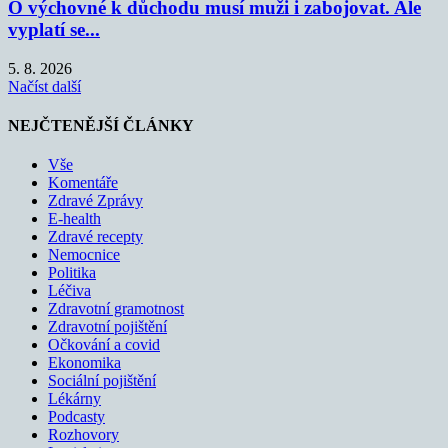
O výchovné k důchodu musí muži i zabojovat. Ale
vyplatí se...
5. 8. 2026
Načíst další
NEJČTENĚJŠÍ ČLÁNKY
Vše
Komentáře
Zdravé Zprávy
E-health
Zdravé recepty
Nemocnice
Politika
Léčiva
Zdravotní gramotnost
Zdravotní pojištění
Očkování a covid
Ekonomika
Sociální pojištění
Lékárny
Podcasty
Rozhovory