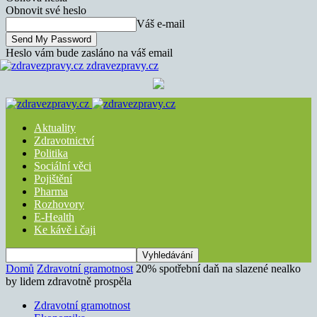
Obnovit své heslo
Váš e-mail
Heslo vám bude zasláno na váš email
zdravezpravy.cz
Aktuality
Zdravotnictví
Politika
Sociální věci
Pojištění
Pharma
Rozhovory
E-Health
Ke kávě i čaji
Domů
Zdravotní gramotnost
20% spotřební daň na slazené nealko
by lidem zdravotně prospěla
Zdravotní gramotnost