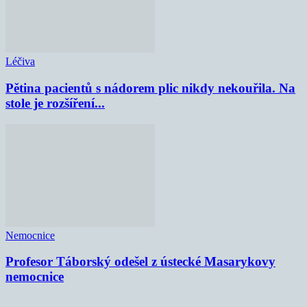
Léčiva
Pětina pacientů s nádorem plic nikdy nekouřila. Na
stole je rozšíření...
Nemocnice
Profesor Táborský odešel z ústecké Masarykovy
nemocnice