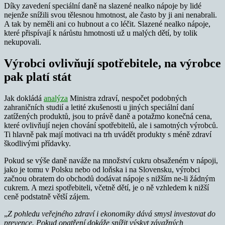
Díky zavedení speciální daně na slazené nealko nápoje by lidé
nejenže snížili svou tělesnou hmotnost, ale často by ji ani nenabrali.
A tak by neměli ani co hubnout a co léčit. Slazené nealko nápoje,
které přispívají k nárůstu hmotnosti už u malých dětí, by tolik
nekupovali.
Výrobci ovlivňují spotřebitele, na výrobce
pak platí stát
Jak dokládá
analýza
Ministra zdraví, nespočet podobných
zahraničních studií a letité zkušenosti u jiných speciální daní
zatížených produktů, jsou to právě daně a potažmo konečná cena,
které ovlivňují nejen chování spotřebitelů, ale i samotných výrobců.
Ti hlavně pak mají motivaci na trh uvádět produkty s méně zdraví
škodlivými přídavky.
Pokud se výše daně naváže na množství cukru obsaženém v nápoji,
jako je tomu v Polsku nebo od loňska i na Slovensku, výrobci
začnou obratem do obchodů dodávat nápoje s nižším ne-li žádným
cukrem. A mezi spotřebiteli, včetně dětí, je o ně vzhledem k nižší
ceně podstatně větší zájem.
„
Z pohledu veřejného zdraví i ekonomiky dává smysl investovat do
prevence. Pokud opatření dokáže snížit výskyt závažných