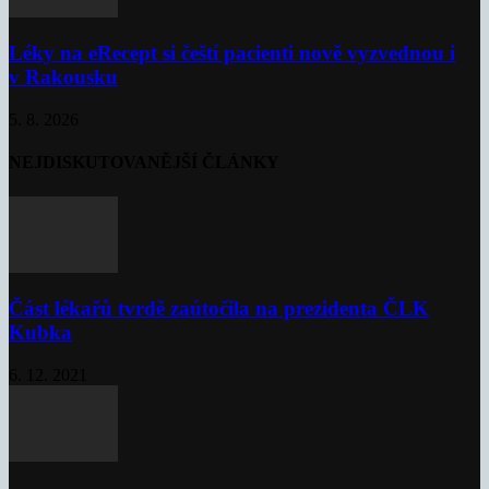
Léky na eRecept si čeští pacienti nově vyzvednou i
v Rakousku
5. 8. 2026
NEJDISKUTOVANĚJŠÍ ČLÁNKY
Část lékařů tvrdě zaútočila na prezidenta ČLK
Kubka
6. 12. 2021