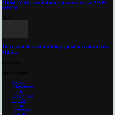
Ministr Válek ocenil domov pro seniory za 70 000
měsíčně
10. 3. 2023
To, co se stalo ve stomatologii, je šílená ostuda, říká
Milan...
5. 12. 2022
Hlavní rubriky
Aktuality
Zdravotnictví
Politika
Sociální věci
Pojištění
Pharma
Rozhovory
E-Health