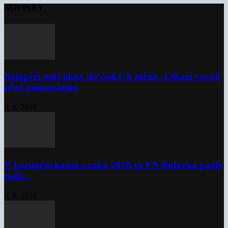
NOVINKY
Netopýři míří okny do českých ložnic. Lékaři varují
před pokousáním
6. 8. 2026
V korupční kauze z roku 2018 ve FN Bulovka padly
další...
6. 8. 2026