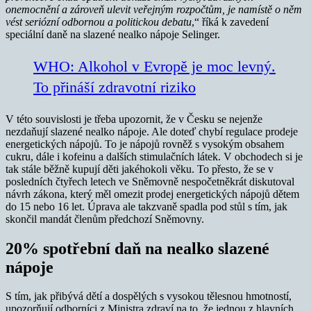
onemocnění a zároveň ulevit veřejným rozpočtům, je namístě o něm
vést seriózní odbornou a politickou debatu
,“ říká k zavedení
speciální daně na slazené nealko nápoje Selinger.
WHO: Alkohol v Evropě je moc levný.
To přináší zdravotní riziko
V této souvislosti je třeba upozornit, že v Česku se nejenže
nezdaňují slazené nealko nápoje. Ale doteď chybí regulace prodeje
energetických nápojů. To je nápojů rovněž s vysokým obsahem
cukru, dále i kofeinu a dalších stimulačních látek. V obchodech si je
tak stále běžně kupují děti jakéhokoli věku. To přesto, že se v
posledních čtyřech letech ve Sněmovně nespočetněkrát diskutoval
návrh zákona, který měl omezit prodej energetických nápojů dětem
do 15 nebo 16 let. Úprava ale takzvaně spadla pod stůl s tím, jak
skončil mandát členům předchozí Sněmovny.
20% spotřební daň na nealko slazené
nápoje
S tím, jak přibývá dětí a dospělých s vysokou tělesnou hmotností,
upozorňují odborníci z Ministra zdraví na to, že jednou z hlavních