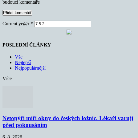
budoucí komentáře
Current ye@r
*
POSLEDNÍ ČLÁNKY
Vše
Nejlepší
Nejpopulárnější
Více
Netopýři míří okny do českých ložnic. Lékaři varují
před pokousáním
6. 8. 2026