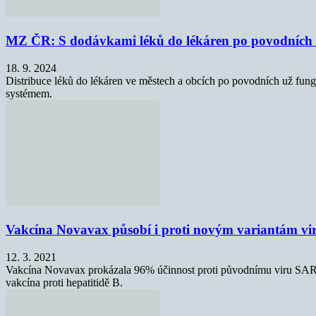
MZ ČR: S dodávkami léků do lékáren po povodních 
18. 9. 2024
Distribuce léků do lékáren ve městech a obcích po povodních už fungu
systémem.
Vakcína Novavax působí i proti novým variantám vi
12. 3. 2021
Vakcína Novavax prokázala 96% účinnost proti původnímu viru SARS-
vakcína proti hepatitidě B.