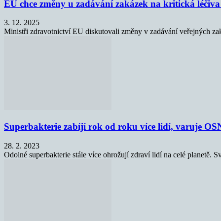
EU chce změny u zadávání zakázek na kritická léčiva
3. 12. 2025
Ministři zdravotnictví EU diskutovali změny v zadávání veřejných zaká
Superbakterie zabíjí rok od roku více lidí, varuje OS
28. 2. 2023
Odolné superbakterie stále více ohrožují zdraví lidí na celé planetě. 