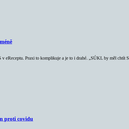
jméně
MS v eReceptu. Praxi to komplikuje a je to i drahé. „SÚKL by měl chtít
n proti covidu