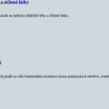
 a účinné látky
zek na kriticky důležité léky a účinné látky.
N
Svůj podíl na sílící bakteriální rezistenci nesou průmyslová odvětví, ze