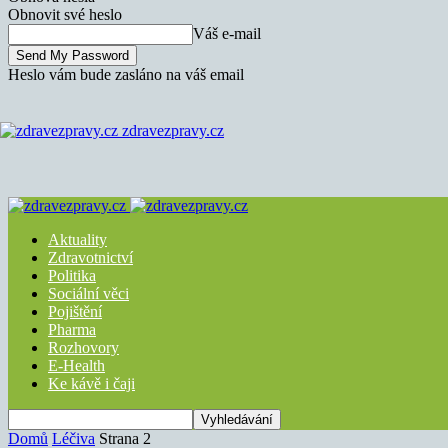
Obnovit své heslo
Váš e-mail
Heslo vám bude zasláno na váš email
zdravezpravy.cz
Aktuality
Zdravotnictví
Politika
Sociální věci
Pojištění
Pharma
Rozhovory
E-Health
Ke kávě i čaji
Domů
Léčiva
Strana 2