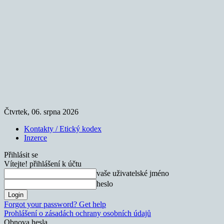
Čtvrtek, 06. srpna 2026
Kontakty / Etický kodex
Inzerce
Přihlásit se
Vítejte! přihlášení k účtu
vaše uživatelské jméno
heslo
Forgot your password? Get help
Prohlášení o zásadách ochrany osobních údajů
Obnova hesla