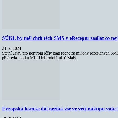
SÚKL by měl chtít těch SMS v eReceptu zasílat co ne
21. 2. 2024
Státní ústav pro kontrolu léčiv platí ročně za miliony rozeslaných S
předseda spolku Mladí lékárníci Lukáš Malý.
Evropská komise dál neříká vše ve věci nákupu vakcí