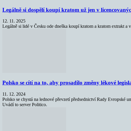
Legálně si dospělí koupí kratom už jen v licencovan
12. 11. 2025
Legálně si lidé v Česku ode dneška koupí kratom a kratom extrakt a 
Polsko se cítí na to, aby prosadilo změny lékové legis
11. 12. 2024
Polsko se chystá na lednové převzetí předsednictví Rady Evropské unie
Uvádí to server Politico.