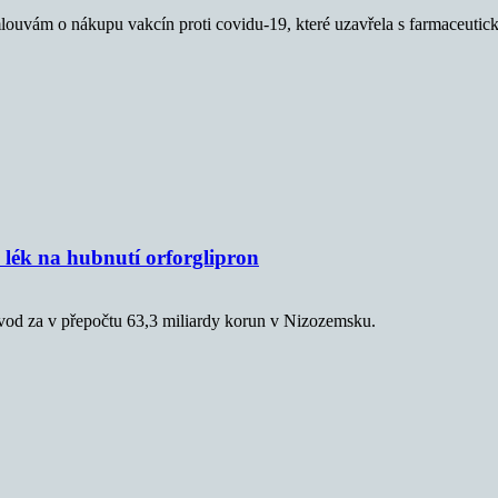
mlouvám o nákupu vakcín proti covidu-19, které uzavřela s farmaceuti
a lék na hubnutí orforglipron
ávod za v přepočtu 63,3 miliardy korun v Nizozemsku.