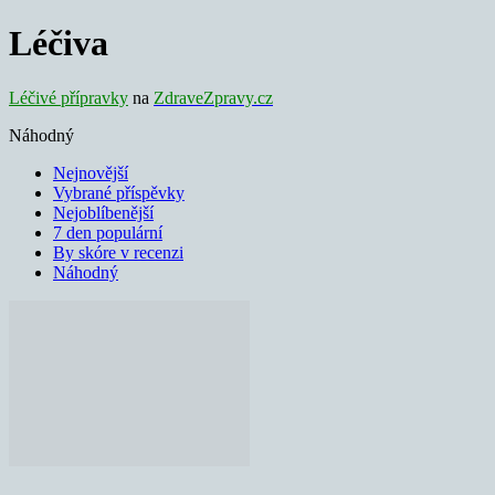
Léčiva
Léčivé přípravky
na
ZdraveZpravy.cz
Náhodný
Nejnovější
Vybrané příspěvky
Nejoblíbenější
7 den populární
By skóre v recenzi
Náhodný