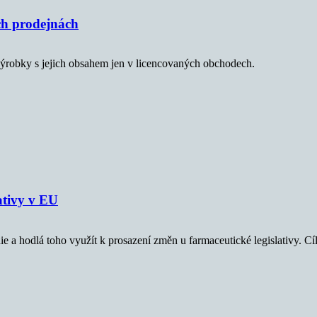
ých prodejnách
výrobky s jejich obsahem jen v licencovaných obchodech.
lativy v EU
 a hodlá toho využít k prosazení změn u farmaceutické legislativy. Cílí