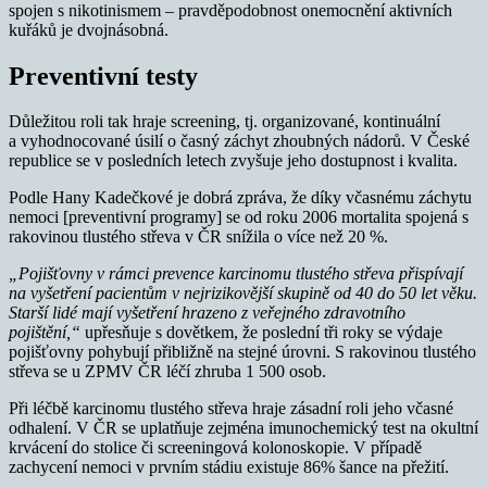
spojen s nikotinismem – pravděpodobnost onemocnění aktivních
kuřáků je dvojnásobná.
Preventivní testy
Důležitou roli tak hraje screening, tj. organizované, kontinuální
a vyhodnocované úsilí o časný záchyt zhoubných nádorů. V České
republice se v posledních letech zvyšuje jeho dostupnost i kvalita.
Podle Hany Kadečkové je dobrá zpráva, že díky včasnému záchytu
nemoci [preventivní programy] se od roku 2006 mortalita spojená s
rakovinou tlustého střeva v ČR snížila o více než 20 %.
„Pojišťovny v rámci prevence karcinomu tlustého střeva přispívají
na vyšetření pacientům v nejrizikovější skupině od 40 do 50 let věku.
Starší lidé mají vyšetření hrazeno z veřejného zdravotního
pojištění,“
upřesňuje s dovětkem, že poslední tři roky se výdaje
pojišťovny pohybují přibližně na stejné úrovni. S rakovinou tlustého
střeva se u ZPMV ČR léčí zhruba 1 500 osob.
Při léčbě karcinomu tlustého střeva hraje zásadní roli jeho včasné
odhalení. V ČR se uplatňuje zejména imunochemický test na okultní
krvácení do stolice či screeningová kolonoskopie. V případě
zachycení nemoci v prvním stádiu existuje 86% šance na přežití.