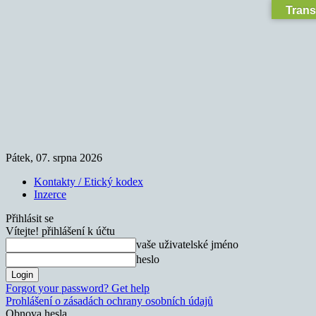
Trans
Pátek, 07. srpna 2026
Kontakty / Etický kodex
Inzerce
Přihlásit se
Vítejte! přihlášení k účtu
vaše uživatelské jméno
heslo
Forgot your password? Get help
Prohlášení o zásadách ochrany osobních údajů
Obnova hesla