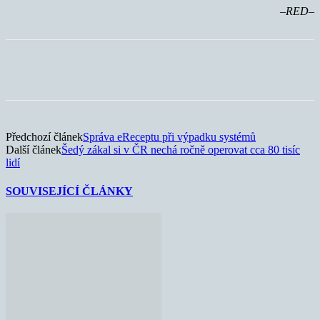
–RED–
Předchozí článek
Správa eReceptu při výpadku systémů
Další článek
Šedý zákal si v ČR nechá ročně operovat cca 80 tisíc
lidí
SOUVISEJÍCÍ ČLÁNKY