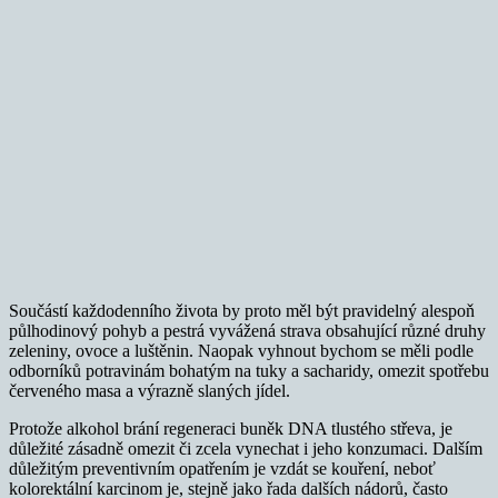
Součástí každodenního života by proto měl být pravidelný alespoň
půlhodinový pohyb a pestrá vyvážená strava obsahující různé druhy
zeleniny, ovoce a luštěnin. Naopak vyhnout bychom se měli podle
odborníků potravinám bohatým na tuky a sacharidy, omezit spotřebu
červeného masa a výrazně slaných jídel.
Protože alkohol brání regeneraci buněk DNA tlustého střeva, je
důležité zásadně omezit či zcela vynechat i jeho konzumaci. Dalším
důležitým preventivním opatřením je vzdát se kouření, neboť
kolorektální karcinom je, stejně jako řada dalších nádorů, často