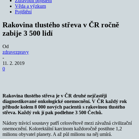
Zdravotní pojištění
Věda a výzkum
Pojištění
Rakovina tlustého střeva v ČR ročně
zabije 3 500 lidí
Od
zdravezpravy
-
11. 2. 2019
0
Rakovina tlustého střeva je v ČR druhé nejčastěji
diagnostikované onkologické onemocnění.
V ČR každý rok
přibude kolem 8 000 nových pacientů s rakovinou tlustého
střeva. Každý rok jí pak podlehne 3 500 Čechů.
Nádory trávicí soustavy patří celosvětově mezi závažná civilizační
onemocnění. Kolorektální karcinom každoročně postihne 1,2
milionu obyvatel planety. A až půl milionu na něj umírá.