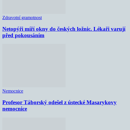
Zdravotní gramotnost
Netopýři míří okny do českých ložnic. Lékaři varují
před pokousáním
Nemocnice
Profesor Táborský odešel z ústecké Masarykovy
nemocnice