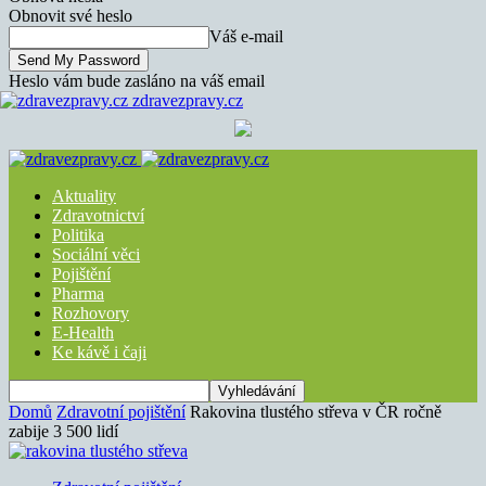
Obnovit své heslo
Váš e-mail
Heslo vám bude zasláno na váš email
zdravezpravy.cz
Aktuality
Zdravotnictví
Politika
Sociální věci
Pojištění
Pharma
Rozhovory
E-Health
Ke kávě i čaji
Domů
Zdravotní pojištění
Rakovina tlustého střeva v ČR ročně
zabije 3 500 lidí