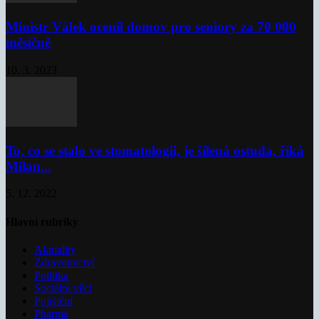
Ministr Válek ocenil domov pro seniory za 70 000
měsíčně
10. 3. 2023
To, co se stalo ve stomatologii, je šílená ostuda, říká
Milan...
5. 12. 2022
Hlavní rubriky
Aktuality
Zdravotnictví
Politika
Sociální věci
Pojištění
Pharma