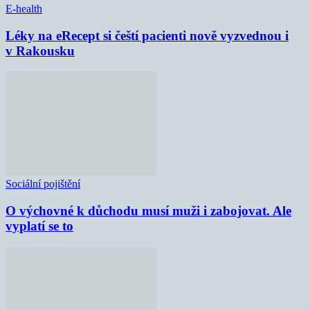
E-health
Léky na eRecept si čeští pacienti nově vyzvednou i
v Rakousku
Sociální pojištění
O výchovné k důchodu musí muži i zabojovat. Ale
vyplatí se to