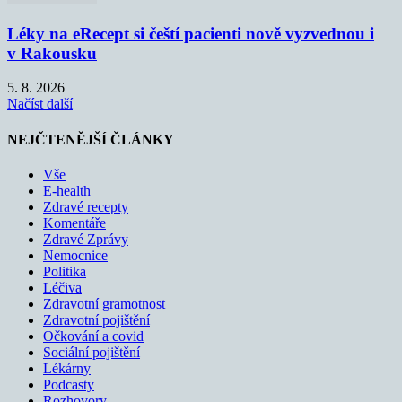
Léky na eRecept si čeští pacienti nově vyzvednou i
v Rakousku
5. 8. 2026
Načíst další
NEJČTENĚJŠÍ ČLÁNKY
Vše
E-health
Zdravé recepty
Komentáře
Zdravé Zprávy
Nemocnice
Politika
Léčiva
Zdravotní gramotnost
Zdravotní pojištění
Očkování a covid
Sociální pojištění
Lékárny
Podcasty
Rozhovory