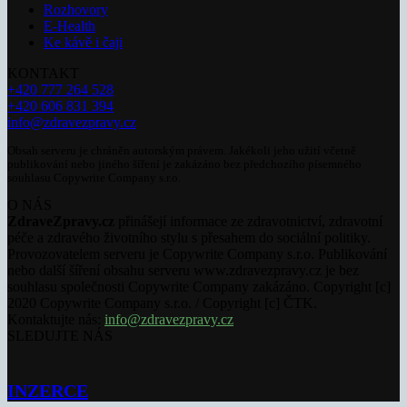
Rozhovory
E-Health
Ke kávě i čaji
KONTAKT
+420 777 264 528
+420 606 831 394
info@zdravezpravy.cz
Obsah serveru je chráněn autorským právem. Jakékoli jeho užití včetně
publikování nebo jiného šíření je zakázáno bez předchozího písemného
souhlasu Copywrite Company s.r.o.
O NÁS
ZdraveZpravy.cz
přinášejí informace ze zdravotnictví, zdravotní
péče a zdravého životního stylu s přesahem do sociální politiky.
Provozovatelem serveru je Copywrite Company s.r.o. Publikování
nebo další šíření obsahu serveru www.zdravezpravy.cz je bez
souhlasu společnosti Copywrite Company zakázáno. Copyright [c]
2020 Copywrite Company s.r.o. / Copyright [c] ČTK.
Kontaktujte nás:
info@zdravezpravy.cz
SLEDUJTE NÁS
INZERCE