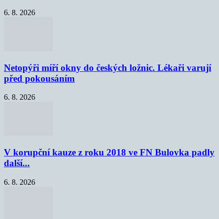
6. 8. 2026
Netopýři míří okny do českých ložnic. Lékaři varují
před pokousáním
6. 8. 2026
V korupční kauze z roku 2018 ve FN Bulovka padly
další...
6. 8. 2026