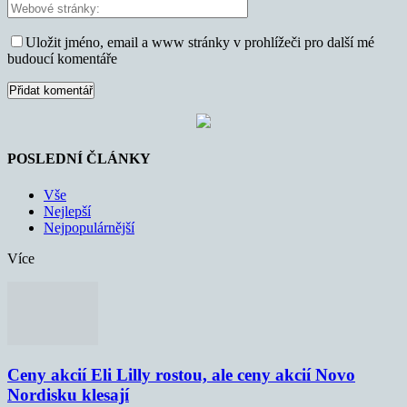
Uložit jméno, email a www stránky v prohlížeči pro další mé
budoucí komentáře
POSLEDNÍ ČLÁNKY
Vše
Nejlepší
Nejpopulárnější
Více
Ceny akcií Eli Lilly rostou, ale ceny akcií Novo
Nordisku klesají