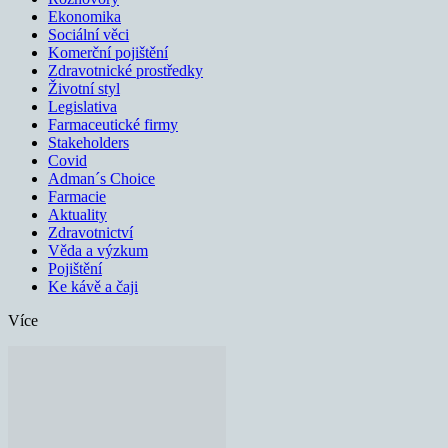
Ekonomika
Sociální věci
Komerční pojištění
Zdravotnické prostředky
Životní styl
Legislativa
Farmaceutické firmy
Stakeholders
Covid
Adman´s Choice
Farmacie
Aktuality
Zdravotnictví
Věda a výzkum
Pojištění
Ke kávě a čaji
Více