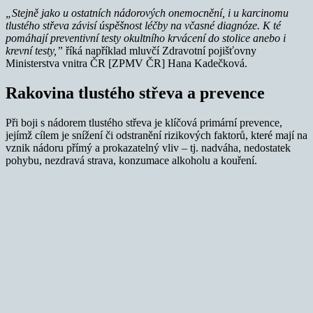
„Stejně jako u ostatních nádorových onemocnění, i u karcinomu
tlustého střeva závisí úspěšnost léčby na včasné diagnóze. K té
pomáhají preventivní testy okultního krvácení do stolice anebo i
krevní testy,”
říká například mluvčí Zdravotní pojišťovny
Ministerstva vnitra ČR [ZPMV ČR] Hana Kadečková.
Rakovina tlustého střeva a prevence
Při boji s nádorem tlustého střeva je klíčová primární prevence,
jejímž cílem je snížení či odstranění rizikových faktorů, které mají na
vznik nádoru přímý a prokazatelný vliv – tj. nadváha, nedostatek
pohybu, nezdravá strava, konzumace alkoholu a kouření.