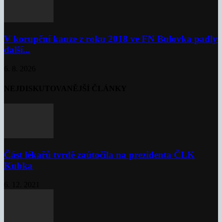
V korupční kauze z roku 2018 ve FN Bulovka padly
další...
6. 8. 2026
NEJDISKUTOVANĚJŠÍ ČLÁNKY
Část lékařů tvrdě zaútočila na prezidenta ČLK
Kubka
6. 12. 2021