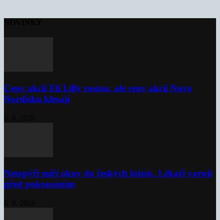
NOVINKY
Ceny akcií Eli Lilly rostou, ale ceny akcií Novo
Nordisku klesají
6. 8. 2026
Netopýři míří okny do českých ložnic. Lékaři varují
před pokousáním
6. 8. 2026