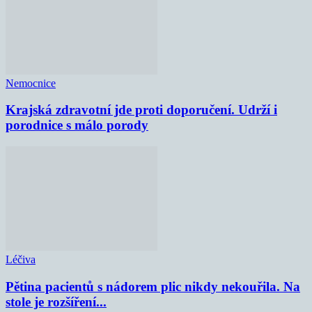
Nemocnice
Krajská zdravotní jde proti doporučení. Udrží i
porodnice s málo porody
Léčiva
Pětina pacientů s nádorem plic nikdy nekouřila. Na
stole je rozšíření...