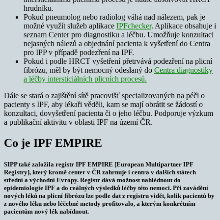
hrudníku.
Pokud pneumolog nebo radiolog váhá nad nálezem, pak je
možné využít služeb aplikace
IPFchecker
. Aplikace obsahuje i
seznam Center pro diagnostiku a léčbu. Umožňuje konzultaci
nejasných nálezů a objednání pacienta k vyšetření do Centra
pro IPP v případě podezření na IPF.
Pokud i podle HRCT vyšetření přetrvává podezření na plicní
fibrózu, měl by být nemocný odeslaný do
Centra diagnostiky
a léčby intersticiálních plicních procesů.
Dále se stará o zajištění sítě pracovišť specializovaných na péči o
pacienty s IPF, aby lékaři věděli, kam se mají obrátit se žádostí o
konzultaci, dovyšetření pacienta či o jeho léčbu. Podporuje výzkum
a publikační aktivitu v oblasti IPF na území ČR.
Co je IPF EMPIRE
SIPP také založila registr IPF EMPIRE [European Multipartner IPF
Registry], který kromě center v ČR zahrnuje i centra v dalších státech
střední a východní Evropy. Registr dává možnost nahlédnout do
epidemiologie IPF a do reálných výsledků léčby této nemoci. Při zavádění
nových léků na plicní fibrózu lze podle dat z registru vidět, kolik pacientů by
z nového léku nebo léčebné metody profitovalo, a kterým konkrétním
pacientům nový lék nabídnout.