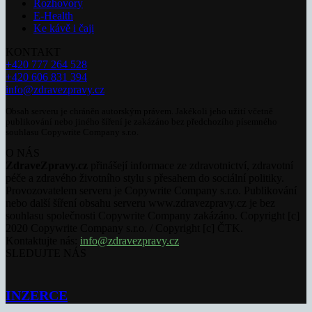
Rozhovory
E-Health
Ke kávě i čaji
KONTAKT
+420 777 264 528
+420 606 831 394
info@zdravezpravy.cz
Obsah serveru je chráněn autorským právem. Jakékoli jeho užití včetně
publikování nebo jiného šíření je zakázáno bez předchozího písemného
souhlasu Copywrite Company s.r.o.
O NÁS
ZdraveZpravy.cz
přinášejí informace ze zdravotnictví, zdravotní
péče a zdravého životního stylu s přesahem do sociální politiky.
Provozovatelem serveru je Copywrite Company s.r.o. Publikování
nebo další šíření obsahu serveru www.zdravezpravy.cz je bez
souhlasu společnosti Copywrite Company zakázáno. Copyright [c]
2020 Copywrite Company s.r.o. / Copyright [c] ČTK.
Kontaktujte nás:
info@zdravezpravy.cz
SLEDUJTE NÁS
INZERCE