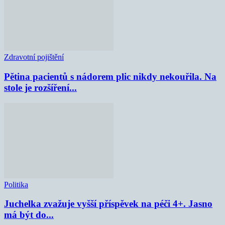
Zdravotní pojištění
Pětina pacientů s nádorem plic nikdy nekouřila. Na
stole je rozšíření...
Politika
Juchelka zvažuje vyšší příspěvek na péči 4+. Jasno
má být do...