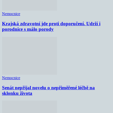
Nemocnice
Krajská zdravotní jde proti doporučení. Udrží i
porodnice s málo porody
Nemocnice
Senát nepřijal novelu o nepřiměřené léčbě na
sklonku života