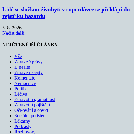
Lidé se složkou živobytí v superdávce se překlápí do
rejstříku hazardu
5. 8. 2026
Načíst další
NEJČTENĚJŠÍ ČLÁNKY
Vše
Zdravé Zprávy
E-health
Zdravé recepty
Komentáře
Nemocnice
Politika
Léčiva
Zdravotní gramotnost
Zdravotní pojištění
Očkování a covid
Sociální pojištění
Lékárny
Podcasty
Rozhovory