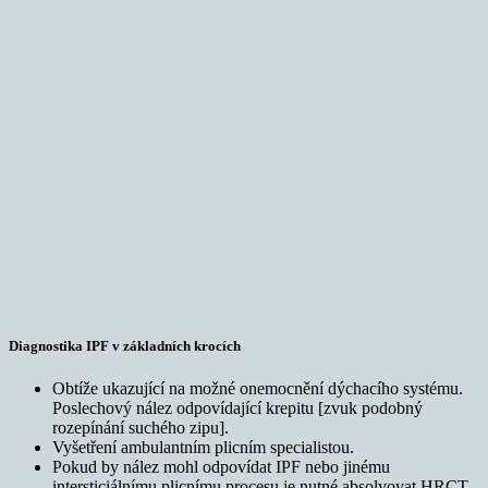
Diagnostika IPF v základních krocích
Obtíže ukazující na možné onemocnění dýchacího systému.
Poslechový nález odpovídající krepitu [zvuk podobný
rozepínání suchého zipu].
Vyšetření ambulantním plicním specialistou.
Pokud by nález mohl odpovídat IPF nebo jinému
intersticiálnímu plicnímu procesu je nutné absolvovat HRCT