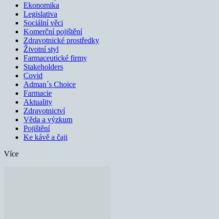
Ekonomika
Legislativa
Sociální věci
Komerční pojištění
Zdravotnické prostředky
Životní styl
Farmaceutické firmy
Stakeholders
Covid
Adman´s Choice
Farmacie
Aktuality
Zdravotnictví
Věda a výzkum
Pojištění
Ke kávě a čaji
Více