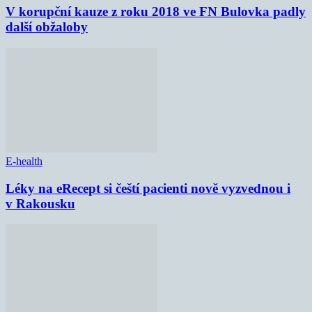
V korupční kauze z roku 2018 ve FN Bulovka padly
další obžaloby
E-health
Léky na eRecept si čeští pacienti nově vyzvednou i
v Rakousku