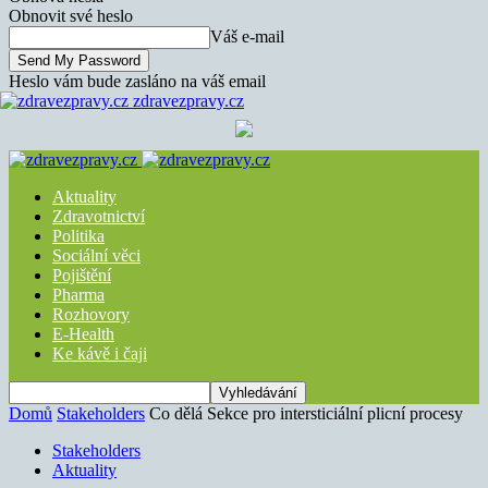
Obnovit své heslo
Váš e-mail
Heslo vám bude zasláno na váš email
zdravezpravy.cz
Aktuality
Zdravotnictví
Politika
Sociální věci
Pojištění
Pharma
Rozhovory
E-Health
Ke kávě i čaji
Domů
Stakeholders
Co dělá Sekce pro intersticiální plicní procesy
Stakeholders
Aktuality