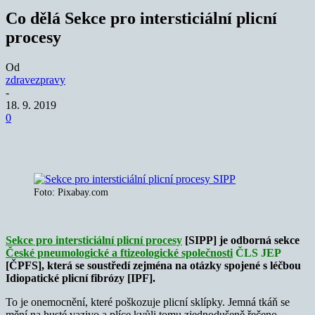
Co dělá Sekce pro intersticiální plicní
procesy
Od
zdravezpravy
-
18. 9. 2019
0
Foto: Pixabay.com
Sekce pro intersticiální plicní procesy
[SIPP] je odborná sekce
České pneumologické a ftizeologické společnosti
ČLS JEP
[ČPFS], která se soustředí zejména na otázky spojené s léčbou
Idiopatické plicní fibrózy [IPF].
To je onemocnění, které poškozuje plicní sklípky. Jemná tkáň se
mění na husté vazivo a plíce kvůli tomu zjednodušeně řečeno