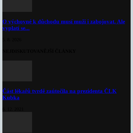
O výchovné k důchodu musí muži i zabojovat. Ale
vyplatí se...
5. 8. 2026
NEJDISKUTOVANĚJŠÍ ČLÁNKY
Část lékařů tvrdě zaútočila na prezidenta ČLK
Kubka
6. 12. 2021