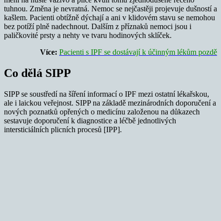
tuhnou. Změna je nevratná. Nemoc se nejčastěji projevuje dušností a
kašlem. Pacienti obtížně dýchají a ani v klidovém stavu se nemohou
bez potíží plně nadechnout. Dalším z příznaků nemoci jsou i
paličkovité prsty a nehty ve tvaru hodinových sklíček.
Více:
Pacienti s IPF se dostávají k účinným lékům pozdě
Co dělá SIPP
SIPP se soustředí na šíření informací o IPF mezi ostatní lékařskou,
ale i laickou veřejnost. SIPP na základě mezinárodních doporučení a
nových poznatků opřených o medicínu založenou na důkazech
sestavuje doporučení k diagnostice a léčbě jednotlivých
intersticiálních plicních procesů [IPP].