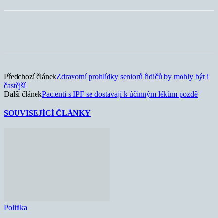
Předchozí článek
Zdravotní prohlídky seniorů řidičů by mohly být i
častější
Další článek
Pacienti s IPF se dostávají k účinným lékům pozdě
SOUVISEJÍCÍ ČLÁNKY
Politika