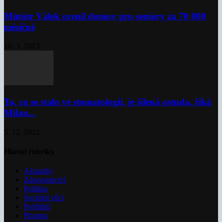
Ministr Válek ocenil domov pro seniory za 70 000
měsíčně
10. 3. 2023
To, co se stalo ve stomatologii, je šílená ostuda, říká
Milan...
5. 12. 2022
Hlavní rubriky
Aktuality
Zdravotnictví
Politika
Sociální věci
Pojištění
Pharma