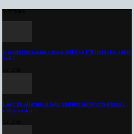
NOVINKY
V korupční kauze z roku 2018 ve FN Bulovka padly
další...
6. 8. 2026
Léky na eRecept si čeští pacienti nově vyzvednou i
v Rakousku
5. 8. 2026