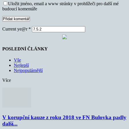
Uložit jméno, email a www stránky v prohlížeči pro další mé
budoucí komentáře
Current ye@r
*
POSLEDNÍ ČLÁNKY
Vše
Nejlepší
Nejpopulárnější
Více
V korupční kauze z roku 2018 ve FN Bulovka padly
další...