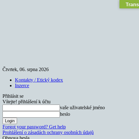
Trans
Čtvrtek, 06. srpna 2026
Kontakty / Etický kodex
Inzerce
Přihlásit se
Vítejte! přihlášení k účtu
vaše uživatelské jméno
heslo
Forgot your password? Get help
Prohlášení o zásadách ochrany osobních údajů
Obnova hesla