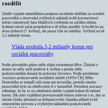
rozdělit
Záměr vyplatit mimořádnou podporu sociálním službám za ocenění
pracovníků a dorovnání zvýšených nákladů kvůli koronavirové
infekci ministryně Jana Maláčová zveřejnila na začátku dubna.
Kabinet návrh začal projednávat o tři týdny později. Schválil ho po
dvou týdnech [7. května], ale pouze část na odměny. Vyčlenil na ně
5,2 miliardy korun.
Vláda uvolnila 5,2 miliardy korun pro
sociální pracovníky
Podle původního plánu měla vláda rozhodnout dříve. Žádosti o
dotace se měly začít podávat 4. května a peníze měly
poskytovatelům dorazit do poloviny července. Podle prezidenta
Asociace poskytovatelů sociálních služeb [APSS ČR] Jiřího
Horeckého se nejspíš celá suma ani nevyužije, protože mnoho
pracovníků bylo na ošetřovném či v karanténě. Prezident asociace
odhaduje, že by se na odměnách mohlo vyplatit kolem tří miliard
korun. Dle jeho vyjádření provozovatelé budou usilovat o to, aby se
zbytek částky přesunul na dofinancování výpadku příjmů kvůli
omezenému provozu a zvýšeným nákladům poskytovatelů