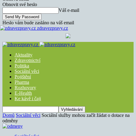
Obnovit své heslo
Váš e-mail
Heslo vám bude zasláno na váš email
zdravezpravy.cz
Aktuality
Zdravotnictví
Politika
Sociální věci
Pojištění
Pharma
Rozhovory
E-Health
Ke kávě i čaji
Domů
Sociální věci
Sociální služby mohou začít žádat o dotace na
odměny