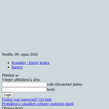
Neděle, 09. srpna 2026
Kontakty / Etický kodex
Inzerce
Přihlásit se
Vítejte! přihlášení k účtu
vaše uživatelské jméno
heslo
Forgot your password? Get help
Prohlášení o zásadách ochrany osobních údajů
Obnova hesla