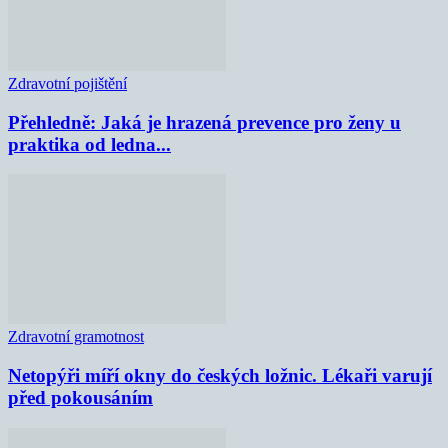
Zdravotní pojištění
Přehledně: Jaká je hrazená prevence pro ženy u
praktika od ledna...
Zdravotní gramotnost
Netopýři míří okny do českých ložnic. Lékaři varují
před pokousáním