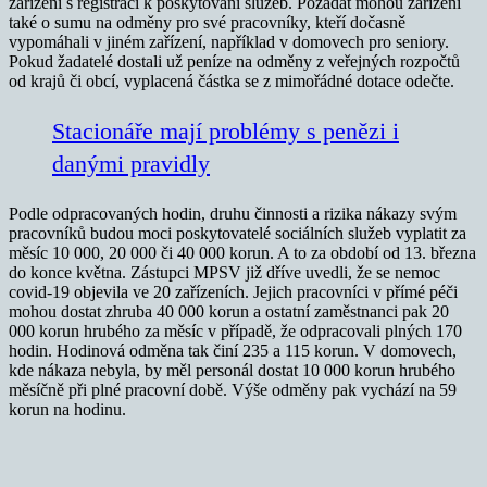
zařízení s registrací k poskytování služeb. Požádat mohou zařízení
také o sumu na odměny pro své pracovníky, kteří dočasně
vypomáhali v jiném zařízení, například v domovech pro seniory.
Pokud žadatelé dostali už peníze na odměny z veřejných rozpočtů
od krajů či obcí, vyplacená částka se z mimořádné dotace odečte.
Stacionáře mají problémy s penězi i
danými pravidly
Podle odpracovaných hodin, druhu činnosti a rizika nákazy svým
pracovníků budou moci poskytovatelé sociálních služeb vyplatit za
měsíc 10 000, 20 000 či 40 000 korun. A to za období od 13. března
do konce května. Zástupci MPSV již dříve uvedli, že se nemoc
covid-19 objevila ve 20 zařízeních. Jejich pracovníci v přímé péči
mohou dostat zhruba 40 000 korun a ostatní zaměstnanci pak 20
000 korun hrubého za měsíc v případě, že odpracovali plných 170
hodin. Hodinová odměna tak činí 235 a 115 korun. V domovech,
kde nákaza nebyla, by měl personál dostat 10 000 korun hrubého
měsíčně při plné pracovní době. Výše odměny pak vychází na 59
korun na hodinu.