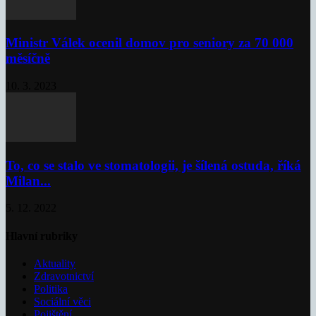
Ministr Válek ocenil domov pro seniory za 70 000
měsíčně
10. 3. 2023
To, co se stalo ve stomatologii, je šílená ostuda, říká
Milan...
5. 12. 2022
Hlavní rubriky
Aktuality
Zdravotnictví
Politika
Sociální věci
Pojištění