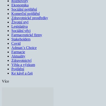
Rozhovory
Ekonomika
Sociální pojištění
Komerční pojištění
Zdravotnické prostředky
Životní styl
Legislativa
Sociální věci
Farmaceutické firmy
Stakeholders
Covid
Adman´s Choice
Farmacie
Aktuality
Zdravotnictví
Věda a výzkum
Pojištění
Ke kávě a čaji
Více