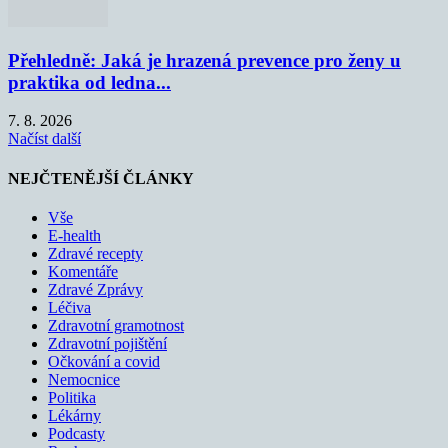
Přehledně: Jaká je hrazená prevence pro ženy u
praktika od ledna...
7. 8. 2026
Načíst další
NEJČTENĚJŠÍ ČLÁNKY
Vše
E-health
Zdravé recepty
Komentáře
Zdravé Zprávy
Léčiva
Zdravotní gramotnost
Zdravotní pojištění
Očkování a covid
Nemocnice
Politika
Lékárny
Podcasty