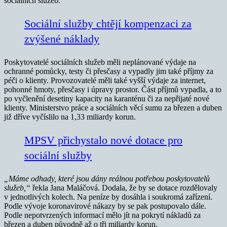
sociálních služeb.
Sociální služby chtějí kompenzaci za
zvýšené náklady
Poskytovatelé sociálních služeb měli neplánované výdaje na
ochranné pomůcky, testy či přesčasy a vypadly jim také příjmy za
péči o klienty. Provozovatelé měli také vyšší výdaje za internet,
pohonné hmoty, přesčasy i úpravy prostor. Část příjmů vypadla, a to
po vyčlenění desetiny kapacity na karanténu či za nepřijaté nové
klienty. Ministerstvo práce a sociálních věcí sumu za březen a duben
již dříve vyčíslilo na 1,33 miliardy korun.
MPSV přichystalo nové dotace pro
sociální služby
„Máme odhady, které jsou dány reálnou potřebou poskytovatelů
služeb,“
řekla Jana Maláčová. Dodala, že by se dotace rozdělovaly
v jednotlivých kolech. Na peníze by dosáhla i soukromá zařízení.
Podle vývoje koronavirové nákazy by se pak postupovalo dále.
Podle nepotvrzených informací mělo jít na pokrytí nákladů za
březen a duben původně až o tři miliardy korun.