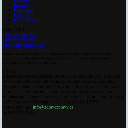
Pharma
Rozhovory
E-Health
Ke kávě i čaji
KONTAKT
+420 777 264 528
+420 606 831 394
info@zdravezpravy.cz
Obsah serveru je chráněn autorským právem. Jakékoli jeho užití včetně
publikování nebo jiného šíření je zakázáno bez předchozího písemného
souhlasu Copywrite Company s.r.o.
O NÁS
ZdraveZpravy.cz
přinášejí informace ze zdravotnictví, zdravotní
péče a zdravého životního stylu s přesahem do sociální politiky.
Provozovatelem serveru je Copywrite Company s.r.o. Publikování
nebo další šíření obsahu serveru www.zdravezpravy.cz je bez
souhlasu společnosti Copywrite Company zakázáno. Copyright [c]
2020 Copywrite Company s.r.o. / Copyright [c] ČTK.
Kontaktujte nás:
info@zdravezpravy.cz
SLEDUJTE NÁS