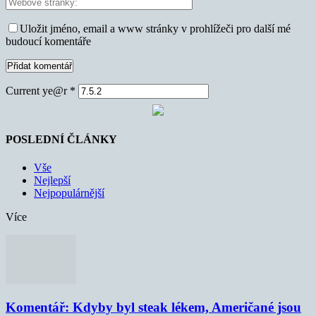
Uložit jméno, email a www stránky v prohlížeči pro další mé
budoucí komentáře
Current ye@r
*
POSLEDNÍ ČLÁNKY
Vše
Nejlepší
Nejpopulárnější
Více
Komentář: Kdyby byl steak lékem, Američané jsou