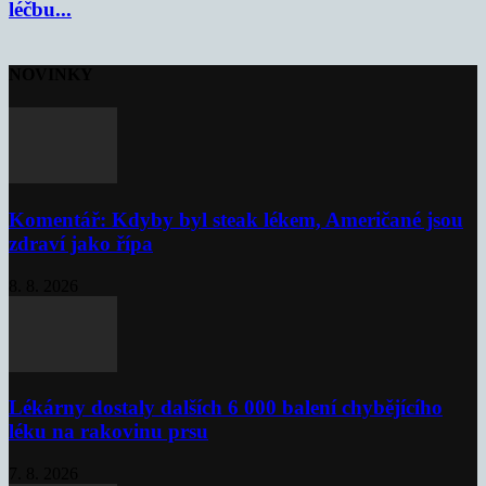
léčbu...
NOVINKY
Komentář: Kdyby byl steak lékem, Američané jsou
zdraví jako řípa
8. 8. 2026
Lékárny dostaly dalších 6 000 balení chybějícího
léku na rakovinu prsu
7. 8. 2026