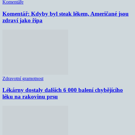
Komentáře
Komentář: Kdyby byl steak lékem, Američané jsou
zdraví jako řípa
Zdravotní gramotnost
Lékárny dostaly dalších 6 000 balení chybějícího
léku na rakovinu prsu