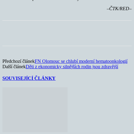
–ČTK/RED–
Předchozí článek
FN Olomouc se chlubí moderní hematoonkologií
Další článek
Děti z ekonomicky silnějších rodin jsou zdravější
SOUVISEJÍCÍ ČLÁNKY