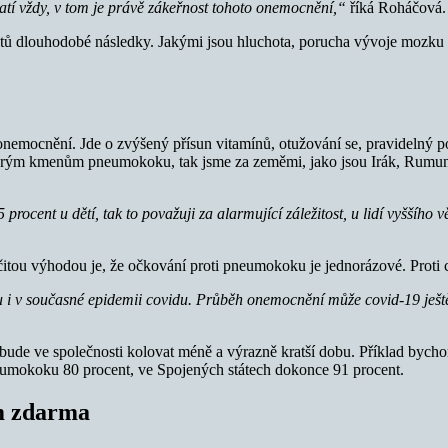
latí vždy, v tom je právě zákeřnost tohoto onemocnění,“
říká Roháčová.
louhodobé následky. Jakými jsou hluchota, porucha vývoje mozku u ma
onemocnění. Jde o zvýšený přísun vitamínů, otužování se, pravidelný 
kterým kmenům pneumokoku, tak jsme za zeměmi, jako jsou Irák, Rumuns
ocent u dětí, tak to považuji za alarmující záležitost, u lidí vyššího 
ou výhodou je, že očkování proti pneumokoku je jednorázové. Proti c
 i v současné epidemii covidu.
Průběh onemocnění může covid-19 ještě 
ude ve společnosti kolovat méně a výrazně kratší dobu. Příklad bychom
neumokoku 80 procent, ve Spojených státech dokonce 91 procent.
m zdarma