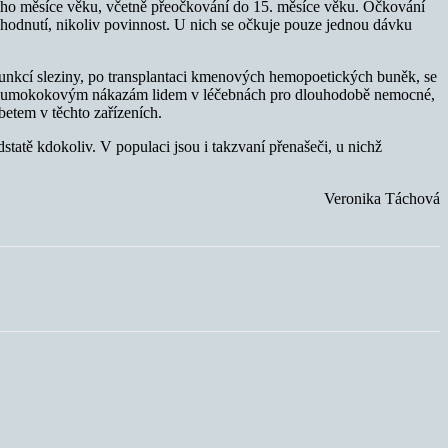
ého měsíce věku, včetně přeočkování do 15. měsíce věku. Očkování
zhodnutí, nikoliv povinnost. U nich se očkuje pouze jednou dávku
funkcí sleziny, po transplantaci kmenových hemopoetických buněk, se
i pneumokokovým nákazám lidem v léčebnách pro dlouhodobě nemocné,
etem v těchto zařízeních.
statě kdokoliv. V populaci jsou i takzvaní přenašeči, u nichž
Veronika Táchová