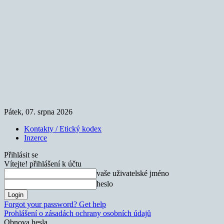
Pátek, 07. srpna 2026
Kontakty / Etický kodex
Inzerce
Přihlásit se
Vítejte! přihlášení k účtu
vaše uživatelské jméno
heslo
Forgot your password? Get help
Prohlášení o zásadách ochrany osobních údajů
Obnova hesla