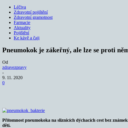
Léčiva
Zdravotní pojištění
Zdravotní gramotnost
Farmacie
Aktuality
Pojištění
Ke kávě a čaji
Pneumokok je zákeřný, ale lze se proti ně
Od
zdravezpravy
-
9. 11. 2020
0
Sdílet
Přítomnost pneumokoka na sliznicích dýchacích cest bez známek 
dětí.