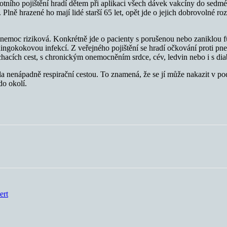
ního pojištění hradí dětem při aplikaci všech dávek vakcíny do sedm
ě hrazené ho mají lidé starší 65 let, opět jde o jejich dobrovolné ro
 nemoc riziková. Konkrétně jde o pacienty s porušenou nebo zaniklou 
ningokokovou infekcí. Z veřejného pojištění se hradí očkování prot
ích cest, s chronickým onemocněním srdce, cév, ledvin nebo i s diab
a nenápadně respirační cestou. To znamená, že se jí může nakazit v pod
do okolí.
ert