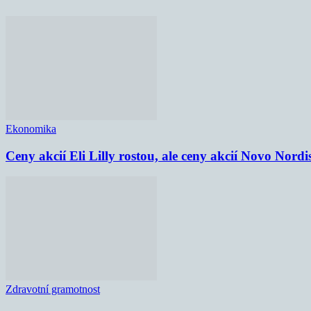
Ekonomika
Ceny akcií Eli Lilly rostou, ale ceny akcií Novo Nordi
Zdravotní gramotnost