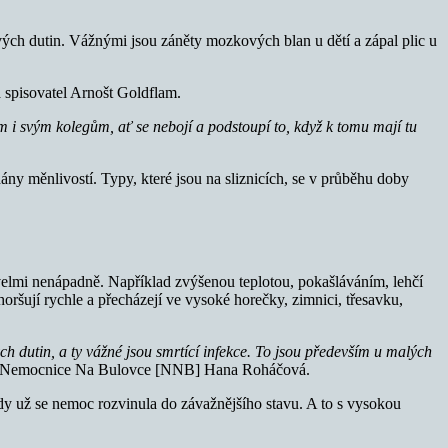
vých dutin. Vážnými jsou záněty mozkových blan u dětí a zápal plic u
a spisovatel Arnošt Goldflam.
 i svým kolegům, ať se nebojí a podstoupí to, když k tomu mají tu
ny měnlivostí. Typy, které jsou na sliznicích, se v průběhu doby
 velmi nenápadně. Například zvýšenou teplotou, pokašláváním, lehčí
ršují rychle a přecházejí ve vysoké horečky, zimnici, třesavku,
h dutin, a ty vážné jsou smrtící infekce. To jsou především u malých
ocí Nemocnice Na Bulovce [NNB] Hana Roháčová.
dy už se nemoc rozvinula do závažnějšího stavu. A to s vysokou