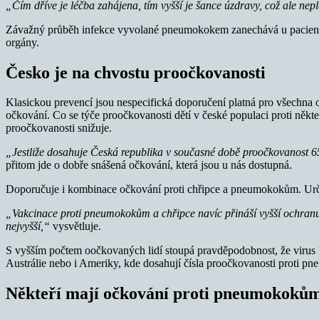
„Čím dříve je léčba zahájena, tím vyšší je šance úzdrav
y, což ale nep
Závažný průběh infekce vyvolané pneumokokem zanechává u pacientů d
orgány.
Česko je na chvostu proočkovanosti
Klasickou prevencí jsou nespecifická doporučení platná pro všechna 
očkování. Co se týče proočkovanosti dětí v české populaci proti ně
proočkovanosti snižuje.
„Jestliže dosahuje Česká republika v současné době proočkovanost 65 pr
přitom jde o dobře snášená očkování, která jsou u nás dostupná.
Doporučuje i kombinace očkování proti chřipce a pneumokokům. Určit
„Vakcinace proti pneumokokům a chřipce navíc přináší vyšší ochranu
nejvyšší,“
vysvětluje.
S vyšším počtem oočkovaných lidí stoupá pravděpodobnost, že virus b
Austrálie nebo i Ameriky, kde dosahují čísla proočkovanosti proti p
Někteří mají očkování proti pneumokoků