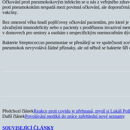
Očkování proti pneumokokovým infekcím se u nás z veřejného zdravot
proti pneumokokům nespadá mezi povinná očkování, ale doporučená. Pln
vakcíny.
Bez omezení věku hradí pojišťovny očkování pacientům, pro které je
závažnými imunodeficity nebo o pacienty s prodělanou invazivní me
v domovech pro seniory a osobám s nespecifickým onemocněním dýchac
Bakterie Streptococcus pneumoniae se přenášejí se ve společnosti zcel
pneumokok nevyvolává žádné příznaky, ale od něhož se bakterie šíří 
Sdílet
Předchozí článek
Reakce proti covidu je přehnaná, myslí si Lukáš Poll
Další článek
Povolávání mediků do práce zpřehlední nové seznamy
SOUVISEJÍCÍ ČLÁNKY