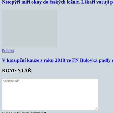
Netopýři míří okny do českých ložnic. Lékaři varují
Politika
V korupční kauze z roku 2018 ve FN Bulovka padly d
KOMENTÁŘ