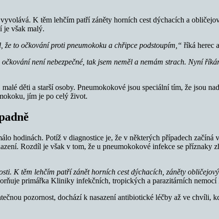
vyvolává. K těm lehčím patří záněty horních cest dýchacích a obličejo
 je však malý.
l, že to očkování proti pneumokoku a chřipce podstoupím,“
říká herec 
e očkování není nebezpečné, tak jsem neměl a nemám strach. Nyní říkám
lé děti a starší osoby. Pneumokokové jsou speciální tím, že jsou nadá
okoku, jím je po celý život.
ápadně
álo hodinách. Potíž v diagnostice je, že v některých případech začíná
zení. Rozdíl je však v tom, že u pneumokokové infekce se příznaky zho
. K těm lehčím patří zánět horních cest dýchacích, záněty obličejovýc
rňuje primářka Kliniky infekčních, tropických a parazitárních nem
ečnou pozornost, dochází k nasazení antibiotické léčby až ve chvíli, k