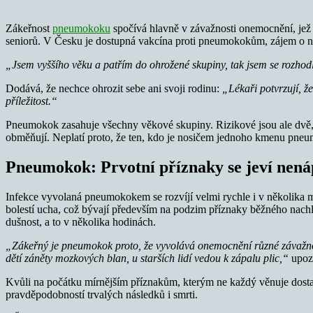
Zákeřnost
pneumokoku
spočívá hlavně v závažnosti onemocnění, jež 
seniorů. V Česku je dostupná vakcína proti pneumokokům, zájem o ní
„Jsem vyššího věku a patřím do ohrožené skupiny, tak jsem se rozhod
Dodává, že nechce ohrozit sebe ani svoji rodinu:
„Lékaři potvrzují, ž
příležitost.“
Pneumokok zasahuje všechny věkové skupiny. Rizikové jsou ale dvě, ma
obměňují. Neplatí proto, že ten, kdo je nosičem jednoho kmenu pneum
Pneumokok: Prvotní příznaky se jeví nen
Infekce vyvolaná pneumokokem se rozvíjí velmi rychle i v několika m
bolestí ucha, což bývají především na podzim příznaky běžného nachla
dušnost, a to v několika hodinách.
„Zákeřný je pneumokok proto, že vyvolává onemocnění různé závažnosti
dětí záněty mozkových blan, u starších lidí vedou k zápalu plic,“
upozo
Kvůli na počátku mírnějším příznakům, kterým ne každý věnuje dostat
pravděpodobností trvalých následků i smrti.