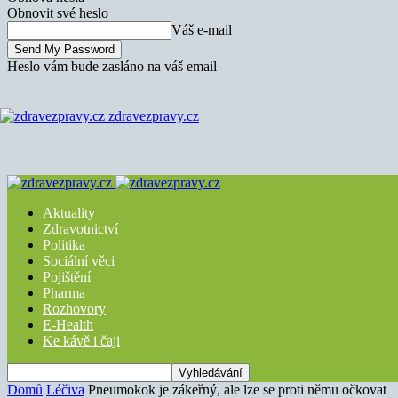
Obnovit své heslo
Váš e-mail
Heslo vám bude zasláno na váš email
zdravezpravy.cz
Aktuality
Zdravotnictví
Politika
Sociální věci
Pojištění
Pharma
Rozhovory
E-Health
Ke kávě i čaji
Domů
Léčiva
Pneumokok je zákeřný, ale lze se proti němu očkovat