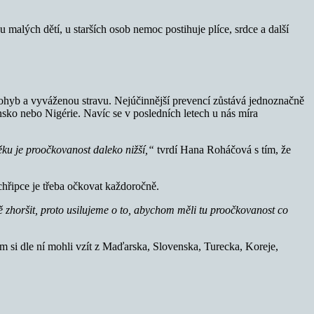
lých dětí, u starších osob nemoc postihuje plíce, srdce a další
pohyb a vyváženou stravu. Nejúčinnější prevencí zůstává jednoznačně
ko nebo Nigérie. Navíc se v posledních letech u nás míra
věku je proočkovanost daleko nižší,“
tvrdí Hana Roháčová s tím, že
hřipce je třeba očkovat každoročně.
zhoršit, proto usilujeme o to, abychom měli tu proočkovanost co
 si dle ní mohli vzít z Maďarska, Slovenska, Turecka, Koreje,