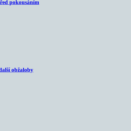
 před pokousáním
alší obžaloby