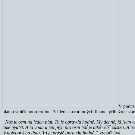
V podca
platu osmičlennou rodinu. Z hlediska rodinných financí přibližuje st
„Nás je osm na jeden plat. To je opravdu hodně. My denně, já jsem to 
také bydlet. A ta voda a ten plyn pro osm lidí je také větší částka. A
ty notebooky a data. To je prostě opravdu hodně,“
vypočítává.