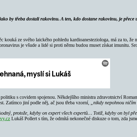
o, jako by třeba dostali rakovinu. A ten, kdo dostane rakovinu, je pře
c kouká ze svého laického pohledu kardioanesteziologa, má za to, že na
koronavirus je všude a lidé si proti němu budou muset získat imunitu. S
i politiku s covidem spojenou. Někdejšího ministra zdravotnictví Rom
st. Zatímco jiní podle něj, ač jsou třeba vzorní
, „nikdy nepohnou ničím
kodný, protože, kdyby on expert všech expertů… Totiž, kdyby on byl pře
vy.cz
Lukáš Pollert s tím, že odmítá nekonečné diskuze o tom, zda jsme 