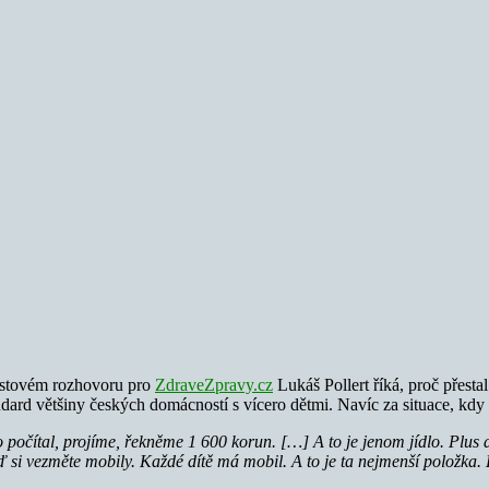
stovém rozhovoru pro
ZdraveZpravy.cz
Lukáš Pollert říká, proč přest
andard většiny českých domácností s vícero dětmi. Navíc za situace, kd
počítal, projíme, řekněme 1 600 korun. […] A to je jenom jídlo. Plus da
 teď si vezměte mobily. Každé dítě má mobil. A to je ta nejmenší položka.