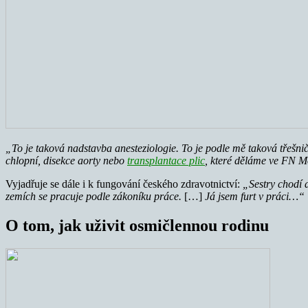
„To je taková nadstavba anesteziologie. To je podle mě taková třešnič
chlopní, disekce aorty nebo
transplantace plic
, které děláme ve FN Mo
Vyjadřuje se dále i k fungování českého zdravotnictví:
„Sestry chodí 
zemích se pracuje podle zákoníku práce.
[…]
Já jsem furt v práci…“
O tom, jak uživit osmičlennou rodinu