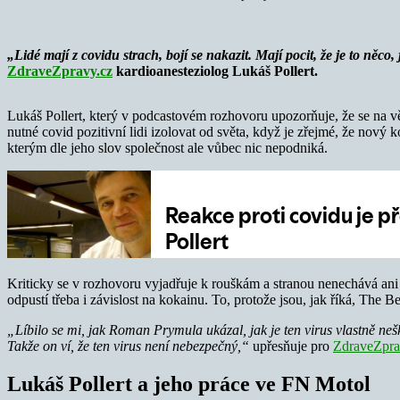
„Lidé mají z covidu strach, bojí se nakazit. Mají pocit, že je to něc
ZdraveZpravy.cz
kardioanesteziolog Lukáš Pollert.
Lukáš Pollert, který v podcastovém rozhovoru upozorňuje, že se na vě
nutné covid pozitivní lidi izolovat od světa, když je zřejmé, že nový 
kterým dle jeho slov společnost ale vůbec nic nepodniká.
Kriticky se v rozhovoru vyjadřuje k rouškám a stranou nenechává an
odpustí třeba i závislost na kokainu. To, protože jsou, jak říká, The Be
„Líbilo se mi, jak Roman Prymula ukázal, jak je ten virus vlastně neš
Takže on ví, že ten virus není nebezpečný,“
upřesňuje pro
ZdraveZpra
Lukáš Pollert a jeho práce ve FN Motol