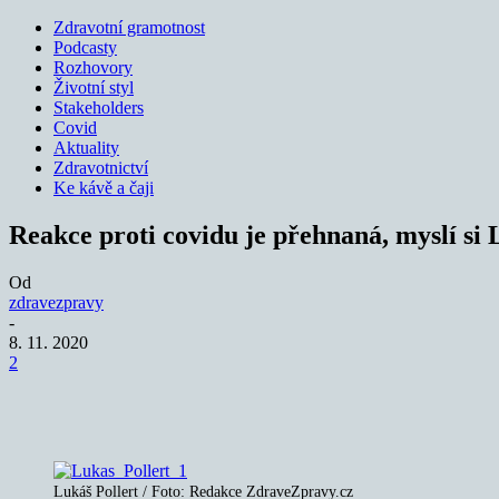
Zdravotní gramotnost
Podcasty
Rozhovory
Životní styl
Stakeholders
Covid
Aktuality
Zdravotnictví
Ke kávě a čaji
Reakce proti covidu je přehnaná, myslí si 
Od
zdravezpravy
-
8. 11. 2020
2
Sdílet
Lukáš Pollert / Foto: Redakce ZdraveZpravy.cz