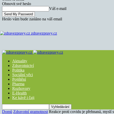
Obnovit své heslo
Váš e-mail
Heslo vám bude zasláno na váš email
zdravezpravy.cz
Aktuality
Zdravotnictví
Politika
Sociální věci
Pojištění
Pharma
Rozhovory
E-Health
Ke kávě i čaji
Domů
Zdravotní gramotnost
Reakce proti covidu je přehnaná, myslí s