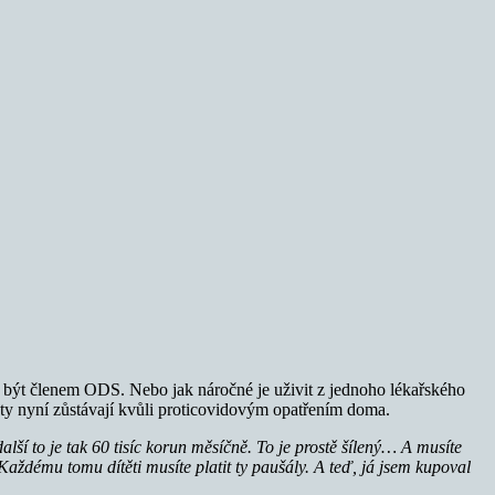
al být členem ODS. Nebo jak náročné je uživit z jednoho lékařského
y ty nyní zůstávají kvůli proticovidovým opatřením doma.
lší to je tak 60 tisíc korun měsíčně. To je prostě šílený… A musíte
 Každému tomu dítěti musíte platit ty paušály. A teď, já jsem kupoval