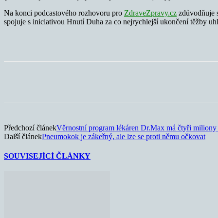
Na konci podcastového rozhovoru pro
ZdraveZpravy.cz
zdůvodňuje sv
spojuje s iniciativou Hnutí Duha za co nejrychlejší ukončení těžby uhl
Sdílet
Předchozí článek
Věrnostní program lékáren Dr.Max má čtyři miliony
Další článek
Pneumokok je zákeřný, ale lze se proti němu očkovat
SOUVISEJÍCÍ ČLÁNKY