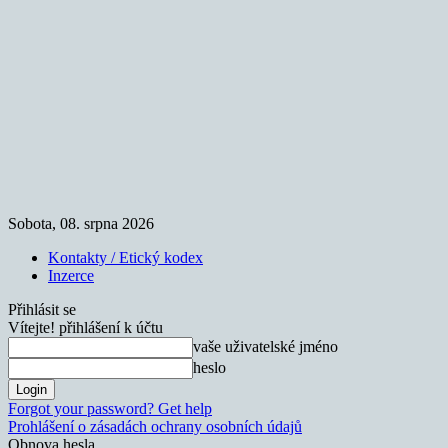
Sobota, 08. srpna 2026
Kontakty / Etický kodex
Inzerce
Přihlásit se
Vítejte! přihlášení k účtu
vaše uživatelské jméno
heslo
Forgot your password? Get help
Prohlášení o zásadách ochrany osobních údajů
Obnova hesla