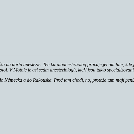
ka na dortu anestezie. Ten kardioanesteziolog pracuje jenom tam, kde j
tol. V Motole je asi sedm anesteziologů, kteří jsou takto specializovan
do Německa a do Rakouska. Proč tam chodí, no, protože tam mají peníz