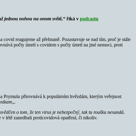
ce už jednou nohou na onom světě,“
říká v
podcastu
 covid reagujeme až přehnaně. Pozastavuje se nad tím, proč je stále
rovnává počty úmrtí s covidem s počty úmrtí na jiné nemoci, proti
ana Prymulu přirovnává k populárním hvězdám, kterým veřejnost
 nikam
„.
svědčen o tom, že ten virus je nebezpečný, tak tu roušku nesundá.
v létě zanedbali proticovidová opatření, či nikoliv.