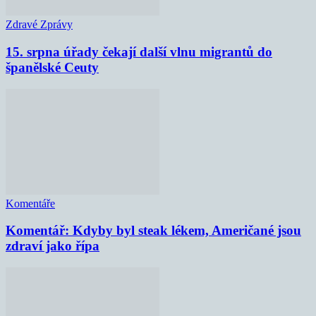
Zdravé Zprávy
15. srpna úřady čekají další vlnu migrantů do
španělské Ceuty
Komentáře
Komentář: Kdyby byl steak lékem, Američané jsou
zdraví jako řípa