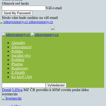
Obnovit své heslo
Váš e-mail
Heslo vám bude zasláno na váš email
zdravezpravy.cz
Aktuality
Zdravotnictví
Politika
Sociální věci
Pojištění
Pharma
Rozhovory
E-Health
Ke kávě i čaji
Domů
Léčiva
MZ ČR povolilo k léčbě covidu podat látku
ivermectin