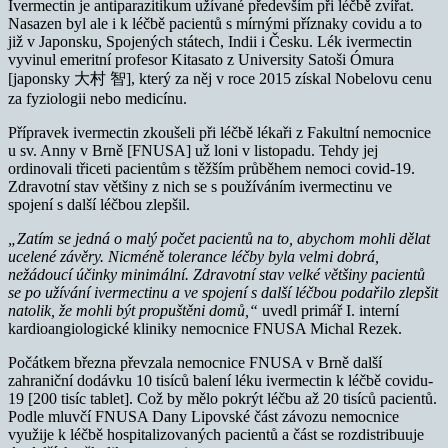
Ivermectin je antiparazitikum užívané především při léčbě zvířat.
Nasazen byl ale i k léčbě pacientů s mírnými příznaky covidu a to
již v Japonsku, Spojených státech, Indii i Česku. Lék ivermectin
vyvinul emeritní profesor Kitasato z University Satoši Ómura
[japonsky 大村 智], který za něj v roce 2015 získal Nobelovu cenu
za fyziologii nebo medicínu.
Přípravek ivermectin zkoušeli při léčbě lékaři z Fakultní nemocnice
u sv. Anny v Brně [FNUSA] už loni v listopadu. Tehdy jej
ordinovali třiceti pacientům s těžším průběhem nemoci covid-19.
Zdravotní stav většiny z nich se s používáním ivermectinu ve
spojení s další léčbou zlepšil.
„Zatím se jedná o malý počet pacientů na to, abychom mohli dělat
ucelené závěry. Nicméně tolerance léčby byla velmi dobrá,
nežádoucí účinky minimální. Zdravotní stav velké většiny pacientů
se po užívání ivermectinu a ve spojení s další léčbou podařilo zlepšit
natolik, že mohli být propuštěni domů,“
uvedl primář I. interní
kardioangiologické kliniky nemocnice FNUSA Michal Rezek.
Počátkem března převzala nemocnice FNUSA v Brně další
zahraniční dodávku 10 tisíců balení léku ivermectin k léčbě covidu-
19 [200 tisíc tablet]. Což by mělo pokrýt léčbu až 20 tisíců pacientů.
Podle mluvčí FNUSA Dany Lipovské část závozu nemocnice
využije k léčbě hospitalizovaných pacientů a část se rozdistribuuje