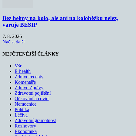
Bez helmy na kolo, ale ani na koloběžku nelez,
varuje BESIP
7. 8. 2026
Načíst další
NEJČTENĚJŠÍ ČLÁNKY
Vše
E-health
Zdravé recepty
Komentáře
Zdravé Zprávy
Zdravotní pojištění
Očkování a covid
Nemocnice
Politika
Léčiva
Zdravotní gramotnost
Rozhovory
Ekonomika