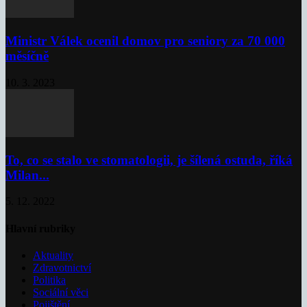
Ministr Válek ocenil domov pro seniory za 70 000
měsíčně
10. 3. 2023
To, co se stalo ve stomatologii, je šílená ostuda, říká
Milan...
5. 12. 2022
Hlavní rubriky
Aktuality
Zdravotnictví
Politika
Sociální věci
Pojištění