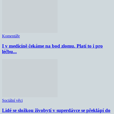
Komentáře
I v medicíně čekáme na bod zlomu. Platí to i pro
léčbu...
Sociální věci
Lidé se složkou živobytí v superdávce se překlápí do