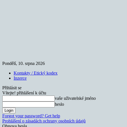
Pondělí, 10. srpna 2026
Kontakty / Etický kodex
Inzerce
Přihlásit se
Vítejte! přihlášení k účtu
vaše uživatelské jméno
heslo
Forgot your password? Get help
Prohlášení o zásadách ochrany osobních údajů
Obnova hesla