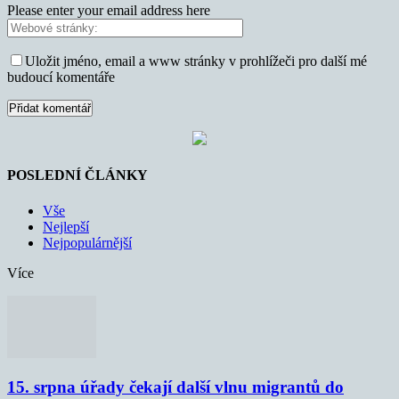
Please enter your email address here
Uložit jméno, email a www stránky v prohlížeči pro další mé
budoucí komentáře
POSLEDNÍ ČLÁNKY
Vše
Nejlepší
Nejpopulárnější
Více
15. srpna úřady čekají další vlnu migrantů do