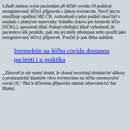
Lékaři mohou svým pacientům při léčbě covidu-19 podávat
neregistrovaný léčivý přípravek s látkou ivermectin. Nově jim to
umožňuje opatření MZ ČR, rozhodnutí o jeho podání musí být v
souladu s platnými stanovisky Státního ústavu pro kontrolu léčiv
[SÚKL], upozornil úřad. Pokud ošetřující lékař vyhodnotí, že
pacientovi lék pomůže, pak mu jej může předepsat nebo použít jako
neregistrovaný léčivý přípravek. Použití je pak třeba nahlásit.
Ivermektin na léčbu covidu dostanou
pacienti i u praktika
„Zároveň je ale nutné dodat, že dosud neexistují dostatečné důkazy
o prokazatelně kladném vlivu ivermectinu na léčbu onemocnění
covid-19,“
říká k léčivému přípravku ministr zdravotnictví Jan
Blatný.