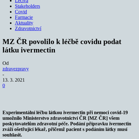
Léčiva
Stakeholders
Covid
Farmacie
Aktuality
Zdravotnictví
MZ ČR povolilo k léčbě covidu podat
látku ivermectin
Od
zdravezpravy
-
13. 3. 2021
0
Experimentální léčbu látkou ivermectin při nemoci covid-19
umožnilo Ministerstvo zdravotnictví ČR [MZ ČR] všem
poskytovatelům zdravotní péče. Podání přípravku ivermectin
zváží ošetřující lékař, přičemž pacient s podáním látky musí
souhlasit.