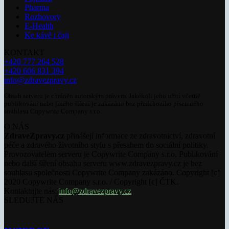
Pharma
Rozhovory
E-Health
Ke kávě i čaji
KONTAKT
+420 777 264 528
+420 606 831 394
info@zdravezpravy.cz
Obsah serveru je chráněn autorským právem. Jakékoli jeho užití včetně
publikování nebo jiného šíření je zakázáno bez předchozího písemného
souhlasu Copywrite Company s.r.o.
O NÁS
ZdraveZpravy.cz
přinášejí informace ze zdravotnictví, zdravotní
péče a zdravého životního stylu s přesahem do sociální politiky.
Provozovatelem serveru je Copywrite Company s.r.o. Publikování
nebo další šíření obsahu serveru www.zdravezpravy.cz je bez
souhlasu společnosti Copywrite Company zakázáno. Copyright [c]
2020 Copywrite Company s.r.o. / Copyright [c] ČTK.
Kontaktujte nás:
info@zdravezpravy.cz
SLEDUJTE NÁS