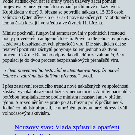
Podle statistických dat se druhý týden uzávěry začal pomalu
projevovat v mezitýdenních srovnání počtů nově nakažených.
Kupříkladu v úterý 9. března se potvrdila nákaza u 15 336 osob,
zatímco o týden dříve šlo o 16 773 nově nakažených. V obdobném
tempu čísla klesají i ve středu a ve čtvrtek 11. března.
Ministr pochválil fungování samotestování v podnicích i rostoucí
počty provedených antigenních testů. Právě to dle jeho slov přispívá
k záchytu bezpříznakových přenašečů viru. Dle stávajících dat se
relativní pozitivita záchytů pohybuje kolem jednoho až dvou
procent. Což dle Blatného odpovídá odhadům ze zahraničí, že v
populaci je do dvou procent bezpříznakových přenašečů viru.
„Cílem preventivního testování je identifikovat bezpříznakové
jedince a zabránit tak dalšímu přenosu,“
uvedl.
I přes zastavení rostoucího trendu nově nakažených ve společnosti
zůstává vysoká obsazenost lůžek v nemocnicích. A příliv pacientů s
potřebou hospitalizace se podle ministra nezastaví ani v příštím
týdnu. S rozvolněním se proto po 21. březnu příliš počítat nedá.
Jediné co ministr připustil, je umožnění pohybu mezi okresy kvůli
volnočasovým aktivitám.
Nouzový stav: Vláda zpřísnila opatření