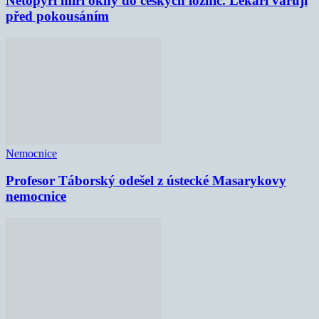
Netopýři míří okny do českých ložnic. Lékaři varují
před pokousáním
Nemocnice
Profesor Táborský odešel z ústecké Masarykovy
nemocnice