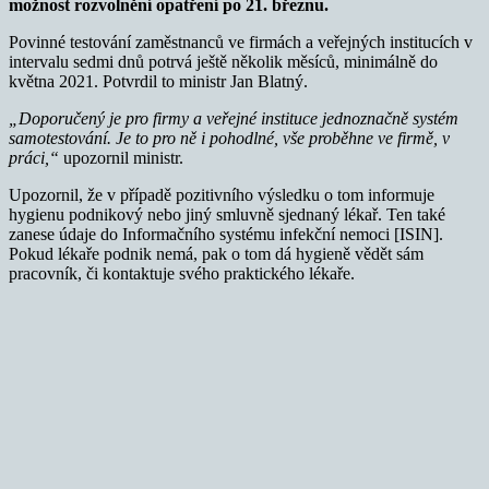
možnost rozvolnění opatření po 21. březnu.
Povinné testování zaměstnanců ve firmách a veřejných institucích v
intervalu sedmi dnů potrvá ještě několik měsíců, minimálně do
května 2021. Potvrdil to ministr Jan Blatný.
„Doporučený je pro firmy a veřejné instituce jednoznačně systém
samotestování. Je to pro ně i pohodlné, vše proběhne ve firmě, v
práci,“
upozornil ministr.
Upozornil, že v případě pozitivního výsledku o tom informuje
hygienu podnikový nebo jiný smluvně sjednaný lékař. Ten také
zanese údaje do Informačního systému infekční nemoci [ISIN].
Pokud lékaře podnik nemá, pak o tom dá hygieně vědět sám
pracovník, či kontaktuje svého praktického lékaře.