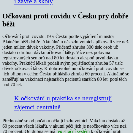
i zavřela školy
Očkování proti covidu v Česku prý dobře
běží
Očkování proti covidu-19 v Česku podle vyjádření ministra
Blatného běží dobře. Aktuálně u nás zdravotníci aplikovali více než
jeden milion dávek vakcíny. Přičemž zhruba 300 tisíc osob už
dostalo i druhou dávku očkovací látky. Více než polovina
registrovaných seniorů nad 80 let dostalo alespoň první dávku
vakcíny. Praktičtí lékaři podali svým pojištěncům zhruba 57 tisíc
dávek očkovací látky. K dobrovolnému očkování proti covidu se
jich přitom v celém Česku přihlásilo zhruba 60 procent. Aktuálně se
zaměřují na vakcinaci nejstarších pacientů starších 80 let, poté těch
nad 70 let.
K očkování u praktika se neregistrují
zájemci centrálně
Přednostně se od počátku očkují i zdravotníci. Vakcínu dostalo až
60 procent všech lékařů, v akutní péči jich je naočkováno více než
70 procent. Od dubna se má
registrační systém
k očkování proti