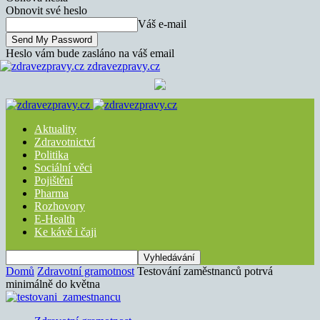
Obnovit své heslo
Váš e-mail
Heslo vám bude zasláno na váš email
zdravezpravy.cz
Aktuality
Zdravotnictví
Politika
Sociální věci
Pojištění
Pharma
Rozhovory
E-Health
Ke kávě i čaji
Domů
Zdravotní gramotnost
Testování zaměstnanců potrvá
minimálně do května