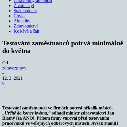
Zdravotní gramotnost
Životní styl
Stakeholders
Covid
Aktuality
Zdravotnictví
Ke kávě a čaji
Testování zaměstnanců potrvá minimálně
do května
Od
zdravezpravy
-
12. 3. 2021
0
Testování zaměstnanců ve firmách potrvá několik měsíců.
„Určitě do konce května,“
odhadl ministr zdravotnictví Jan
Blatný [za ANO]. Přitom firmy varoval před testováním
pracovníků ve veřejných odběrových místech. Avšak zmínil i