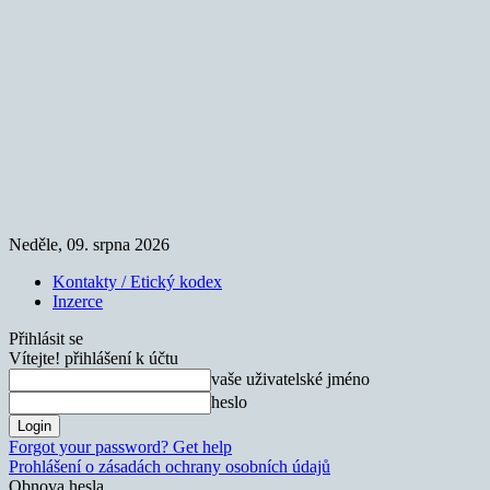
Neděle, 09. srpna 2026
Kontakty / Etický kodex
Inzerce
Přihlásit se
Vítejte! přihlášení k účtu
vaše uživatelské jméno
heslo
Forgot your password? Get help
Prohlášení o zásadách ochrany osobních údajů
Obnova hesla