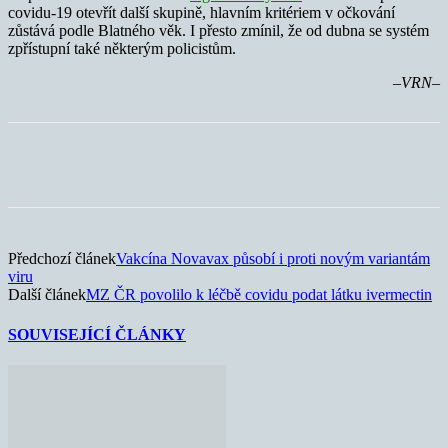
covidu-19 otevřít další skupině, hlavním kritériem v očkování
zůstává podle Blatného věk. I přesto zmínil, že od dubna se systém
zpřístupní také některým policistům.
–VRN–
Předchozí článek
Vakcína Novavax působí i proti novým variantám
viru
Další článek
MZ ČR povolilo k léčbě covidu podat látku ivermectin
SOUVISEJÍCÍ ČLÁNKY