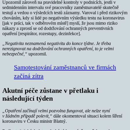
Upozornil zároveň na pravidelné kontroly v podnicích, jestli v
sedmidenním intervalu své pracovníky zaměstnavatelé skutečně
testují a vedou o výsledcích testů záznamy. Varoval i před rizikovým
chováním, kdy si lidé po negativním výsledku testu na koronavirus
[jak v práci, tak v odběrovém místě] myslí, že jsou mimo riziko
nákazy a zprostí se od dodržování ochranných preventivních
opatření [respirátor, rozestupy, dezinfekce].
„Negativita neznamená negativitu do konce týdne. Je třeba
nerezignovat na dodržování ochranných opatření, to je velmi
nebezpečné,“
upozornil.
Samotestování zaměstnanců ve firmách
začíná zítra
Akutní péče zůstane v přetlaku i
následující týden
„Opatření začínají velmi pozvolna fungovat, ale nelze nyní
v žádném případě polevit,“
dále okomentoval situaci kolem šíření
koronaviru v Česku ministr Blatný.