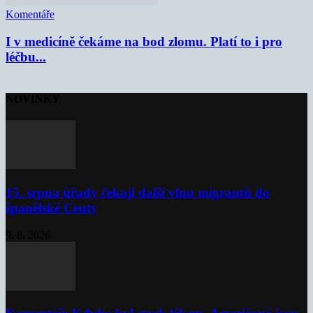
Komentáře
I v medicíně čekáme na bod zlomu. Platí to i pro
léčbu...
NOVINKY
15. srpna úřady čekají další vlnu migrantů do
španělské Ceuty
9. 8. 2026