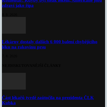
Komentář: Kdyby byl steak lékem, Američané jsou
zdraví jako řípa
8. 8. 2026
Lékárny dostaly dalších 6 000 balení chybějícího
léku na rakovinu prsu
7. 8. 2026
NEJDISKUTOVANĚJŠÍ ČLÁNKY
Část lékařů tvrdě zaútočila na prezidenta ČLK
Kubka