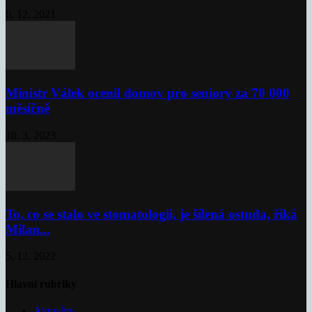
6. 12. 2021
Ministr Válek ocenil domov pro seniory za 70 000
měsíčně
10. 3. 2023
To, co se stalo ve stomatologii, je šílená ostuda, říká
Milan...
5. 12. 2022
Hlavní rubriky
Aktuality