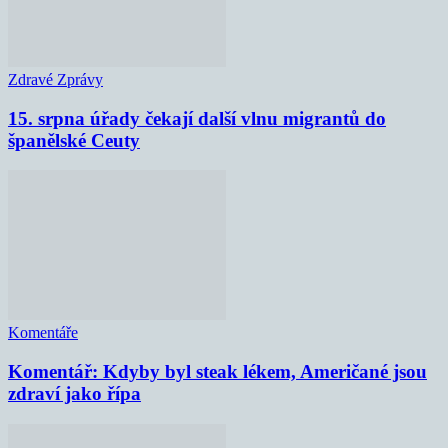
Zdravé Zprávy
15. srpna úřady čekají další vlnu migrantů do
španělské Ceuty
Komentáře
Komentář: Kdyby byl steak lékem, Američané jsou
zdraví jako řípa