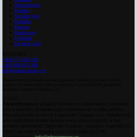
Zdravotnictví
Politika
Sociální věci
Pojištění
Pharma
Rozhovory
E-Health
Ke kávě i čaji
KONTAKT
+420 777 264 528
+420 606 831 394
info@zdravezpravy.cz
Obsah serveru je chráněn autorským právem. Jakékoli jeho užití včetně
publikování nebo jiného šíření je zakázáno bez předchozího písemného
souhlasu Copywrite Company s.r.o.
O NÁS
ZdraveZpravy.cz
přinášejí informace ze zdravotnictví, zdravotní
péče a zdravého životního stylu s přesahem do sociální politiky.
Provozovatelem serveru je Copywrite Company s.r.o. Publikování
nebo další šíření obsahu serveru www.zdravezpravy.cz je bez
souhlasu společnosti Copywrite Company zakázáno. Copyright [c]
2020 Copywrite Company s.r.o. / Copyright [c] ČTK.
Kontaktujte nás:
info@zdravezpravy.cz