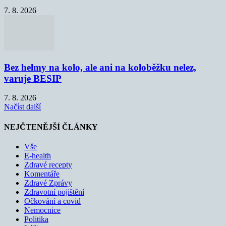
7. 8. 2026
Bez helmy na kolo, ale ani na koloběžku nelez,
varuje BESIP
7. 8. 2026
Načíst další
NEJČTENĚJŠÍ ČLÁNKY
Vše
E-health
Zdravé recepty
Komentáře
Zdravé Zprávy
Zdravotní pojištění
Očkování a covid
Nemocnice
Politika