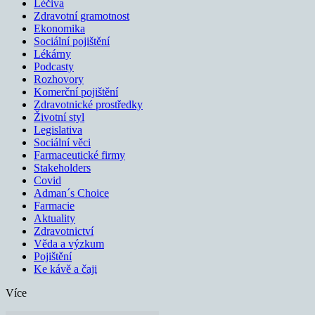
Léčiva
Zdravotní gramotnost
Ekonomika
Sociální pojištění
Lékárny
Podcasty
Rozhovory
Komerční pojištění
Zdravotnické prostředky
Životní styl
Legislativa
Sociální věci
Farmaceutické firmy
Stakeholders
Covid
Adman´s Choice
Farmacie
Aktuality
Zdravotnictví
Věda a výzkum
Pojištění
Ke kávě a čaji
Více