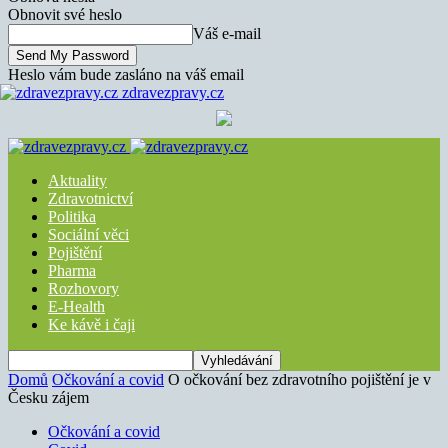
Obnovit své heslo
Váš e-mail
Heslo vám bude zasláno na váš email
zdravezpravy.cz
Aktuality
Zdravotnictví
Politika
Sociální věci
Pojištění
Pharma
Rozhovory
E-Health
Ke kávě i čaji
Domů
Očkování a covid
O očkování bez zdravotního pojištění je v
Česku zájem
Očkování a covid