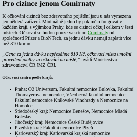
Pro cizince jenom Comirnaty
K očkování cizinců bez zdravotního pojištění jsou u nás vymezena
jen některá zařízení. Minimálně jedno by pak mělo fungovat v
každém kraji, s výjimkou Prahy, kde se cizinci očkují celkem v šesti
místech. Očkovat se budou pouze vakcínou
Comirnaty
od
společností Pfizer a BioNTech, za jednu dávku nemají zaplatit více
než 810 korun.
„
Cena za jednu dávku nepřesáhne 810 Kč, očkovací místa umožní
provedení platby za očkování na místě,“
uvádí Ministerstvo
zdravotnictví ČR [MZ ČR].
Očkovací centra podle krajů:
Praha: O2 Universum, Fakultní nemocnice Bulovka, Fakultní
Thomayerova nemocnice, Všeobecná fakultní nemocnice,
Fakultní nemocnice Královské Vinohrady a Nemocnice na
Homolce
Středočeský kraj: Nemocnice Benešov, Nemocnice Mladá
Boleslav
Jihočeský kraj: Nemocnice České Budějovice
Plzeňský kraj: Fakultní nemocnice Plzeň
Karlovarský kraj: Karlovarská krajská nemocnice