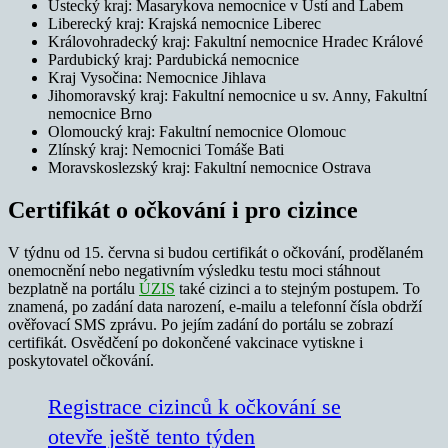
Ústecký kraj: Masarykova nemocnice v Ústí and Labem
Liberecký kraj: Krajská nemocnice Liberec
Královohradecký kraj: Fakultní nemocnice Hradec Králové
Pardubický kraj: Pardubická nemocnice
Kraj Vysočina: Nemocnice Jihlava
Jihomoravský kraj: Fakultní nemocnice u sv. Anny, Fakultní
nemocnice Brno
Olomoucký kraj: Fakultní nemocnice Olomouc
Zlínský kraj: Nemocnici Tomáše Bati
Moravskoslezský kraj: Fakultní nemocnice Ostrava
Certifikát o očkování i pro cizince
V týdnu od 15. června si budou certifikát o očkování, prodělaném
onemocnění nebo negativním výsledku testu moci stáhnout
bezplatně na portálu
ÚZIS
také cizinci a to stejným postupem. To
znamená, po zadání data narození, e-mailu a telefonní čísla obdrží
ověřovací SMS zprávu. Po jejím zadání do portálu se zobrazí
certifikát. Osvědčení po dokončené vakcinace vytiskne i
poskytovatel očkování.
Registrace cizinců k očkování se
otevře ještě tento týden