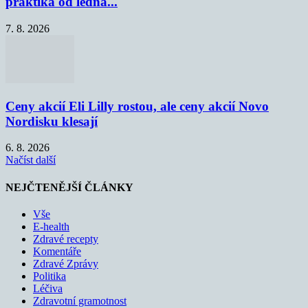
praktika od ledna...
7. 8. 2026
Ceny akcií Eli Lilly rostou, ale ceny akcií Novo
Nordisku klesají
6. 8. 2026
Načíst další
NEJČTENĚJŠÍ ČLÁNKY
Vše
E-health
Zdravé recepty
Komentáře
Zdravé Zprávy
Politika
Léčiva
Zdravotní gramotnost