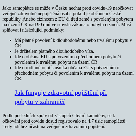
Jako samoplátce se může v Česku nechat proti covidu-19 naočkovat
veřejně zdravotně nepojištěná osoba pokud je občanem České
republiky. Anebo cizincem z EU či třetí země s povoleným pobytem
na území ČR nad 90 dnů ve smyslu zákona o pobytu cizinců. Musí
splňovat i následující podmínky:
Má platné povolení k dlouhodobému nebo trvalému pobytu v
ČR.
Je držitelem platného dlouhodobého víza.
Jde o občana EU s potvrzením o přechodném pobytu či
povolením k trvalému pobytu na území ČR.
Jde o rodinného příslušníka občana EU s potvrzením o
přechodném pobytu či povolením k trvalému pobytu na území
ČR.
Jak funguje zdravotní pojištění při
pobytu v zahraničí
Podle posledních zpráv od zástupců Chytré karantény, se k
očkování proti covidu dosud registrovalo na 4,7 tisíc samoplátců.
Tedy lidí bez účasti na veřejném zdravotním pojištění.