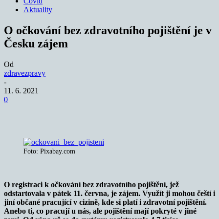
Covid
Aktuality
O očkování bez zdravotního pojištění je v
Česku zájem
Od
zdravezpravy
-
11. 6. 2021
0
Foto: Pixabay.com
O registraci k očkování bez zdravotního pojištění, jež
odstartovala v pátek 11. června, je zájem. Využít ji mohou čeští i
jiní občané pracující v cizině, kde si platí i zdravotní pojištění.
Anebo ti, co pracují u nás, ale pojištění mají pokryté v jiné