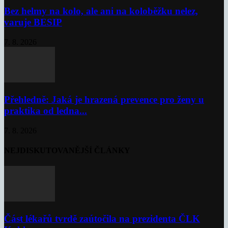
Bez helmy na kolo, ale ani na koloběžku nelez,
varuje BESIP
7. 8. 2026
Přehledně: Jaká je hrazená prevence pro ženy u
praktika od ledna...
7. 8. 2026
NEJDISKUTOVANĚJŠÍ ČLÁNKY
Část lékařů tvrdě zaútočila na prezidenta ČLK