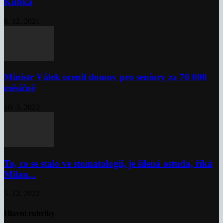
Kubka
6. 12. 2021
Ministr Válek ocenil domov pro seniory za 70 000
měsíčně
10. 3. 2023
To, co se stalo ve stomatologii, je šílená ostuda, říká
Milan...
5. 12. 2022
Hlavní rubriky