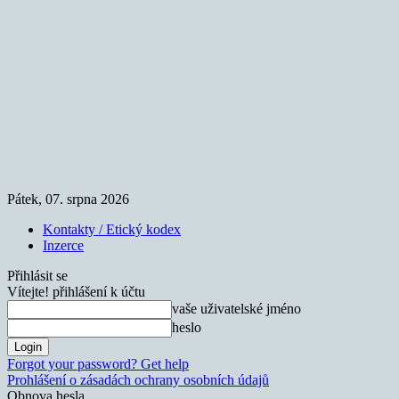
Pátek, 07. srpna 2026
Kontakty / Etický kodex
Inzerce
Přihlásit se
Vítejte! přihlášení k účtu
vaše uživatelské jméno
heslo
Forgot your password? Get help
Prohlášení o zásadách ochrany osobních údajů
Obnova hesla