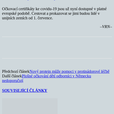
Očkovací certifikáty ke covidu-19 jsou už nyní dostupné v platné
evropské podobě. Cestovat a prokazovat se jimi budou lidé v
unijních zemích od 1. července.
–VRN–
Předchozí článek
Nový protein může pomoci v protinádorové léčbě
Další článek
Plošné očkování dětí odborníci v Německu
nedoporučují
SOUVISEJÍCÍ ČLÁNKY