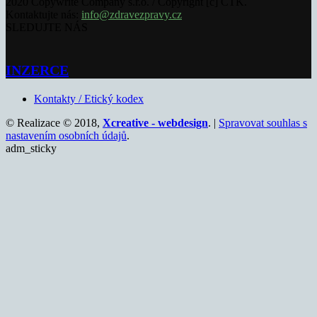
2020 Copywrite Company s.r.o. / Copyright [c] ČTK.
Kontaktujte nás:
info@zdravezpravy.cz
SLEDUJTE NÁS
INZERCE
Kontakty / Etický kodex
© Realizace © 2018,
Xcreative - webdesign
. |
Spravovat souhlas s
nastavením osobních údajů
.
adm_sticky