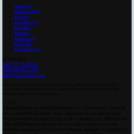
Aktuality
Zdravotnictví
Politika
Sociální věci
Pojištění
Pharma
Rozhovory
E-Health
Ke kávě i čaji
KONTAKT
+420 777 264 528
+420 606 831 394
info@zdravezpravy.cz
Obsah serveru je chráněn autorským právem. Jakékoli jeho užití včetně
publikování nebo jiného šíření je zakázáno bez předchozího písemného
souhlasu Copywrite Company s.r.o.
O NÁS
ZdraveZpravy.cz
přinášejí informace ze zdravotnictví, zdravotní
péče a zdravého životního stylu s přesahem do sociální politiky.
Provozovatelem serveru je Copywrite Company s.r.o. Publikování
nebo další šíření obsahu serveru www.zdravezpravy.cz je bez
souhlasu společnosti Copywrite Company zakázáno. Copyright [c]