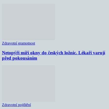
Zdravotní gramotnost
Netopýři míří okny do českých ložnic. Lékaři varují
před pokousáním
Zdravotní pojištění