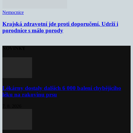
Nemocnice
Krajská zdravotní jde proti doporučení. Udrží i
porodnice s málo porody
NOVINKY
Lékárny dostaly dalších 6 000 balení chybějícího
léku na rakovinu prsu
7. 8. 2026