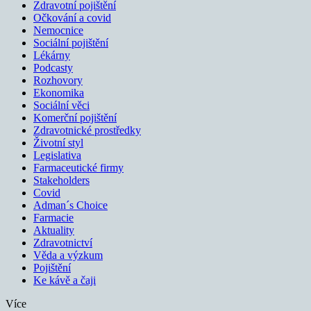
Zdravotní pojištění
Očkování a covid
Nemocnice
Sociální pojištění
Lékárny
Podcasty
Rozhovory
Ekonomika
Sociální věci
Komerční pojištění
Zdravotnické prostředky
Životní styl
Legislativa
Farmaceutické firmy
Stakeholders
Covid
Adman´s Choice
Farmacie
Aktuality
Zdravotnictví
Věda a výzkum
Pojištění
Ke kávě a čaji
Více