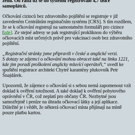
zemi. Od rána už se do systému registrovalo 4,7 tisíce
samoplátců.
Očkování cizinců bez zdravotního pojištění se registruje v již
zavedeném Centrálním registračním systému [CRS]. S tím rozdílem,
že se k očkování registrují na samostatném formuláři pro cizince
[
zde
]
. Ze stejné adresy se pak registrující prokliknou do výběru
očkovacích míst určených právě pro vakcinaci osob bez zdravotního
pojištění.
„Registrační stránky jsme připravili v české a anglické verzi.
S dotazy se zájemci o očkování mohou obracet také na linku 1221,
kde jim poradí proškolení anglicky mluvící operátoři,“
uvedl ke
spuštění registrace architekt Chytré karantény plukovník Petr
Šnajdárek.
Upozornil, že zájemce o očkování si s sebou nemá zapomenout vzít
doklad k ověření totožnosti. A také doklad k ověření pobytového
oprávnění v ČR, což neplatí pro občany ČR. Nezbytné jsou
samozřejmě i peníze na úhradu očkovací látky a její aplikace.
Důležité je i vědět, že některá očkovací místa přijímají na místě
pouze platbu kartou.