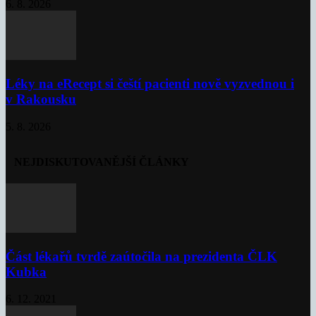
6. 8. 2026
Léky na eRecept si čeští pacienti nově vyzvednou i
v Rakousku
5. 8. 2026
NEJDISKUTOVANĚJŠÍ ČLÁNKY
Část lékařů tvrdě zaútočila na prezidenta ČLK
Kubka
6. 12. 2021