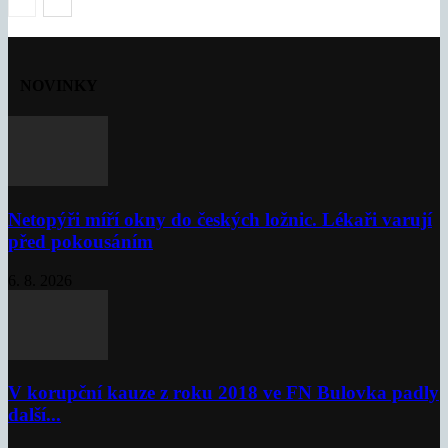
NOVINKY
Netopýři míří okny do českých ložnic. Lékaři varují
před pokousáním
6. 8. 2026
V korupční kauze z roku 2018 ve FN Bulovka padly
další...