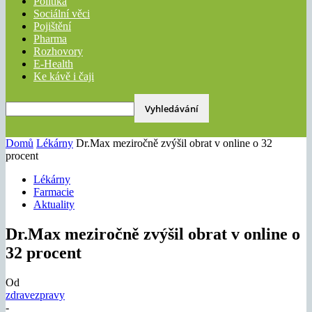
Politika
Sociální věci
Pojištění
Pharma
Rozhovory
E-Health
Ke kávě i čaji
Domů
Lékárny
Dr.Max meziročně zvýšil obrat v online o 32
procent
Lékárny
Farmacie
Aktuality
Dr.Max meziročně zvýšil obrat v online o
32 procent
Od
zdravezpravy
-