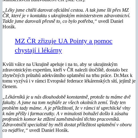
„Léky jsme chtěli darovat oficiální cestou. A tak jsme šli přes MZ
ČR, které je v kontaktu s ukrajinským ministerstvem zdravotnictví.
Takže jsme darovali přesně to, co bylo potřeba,“
uvedl Daniel
Horák.
MZ ČR zřizuje UA Pointy a pomoc
chystají i lékárny
Kvůli válce na Ukrajině apeluje i na to, aby se ukrajinským
zdravotnickým expertům, kteří v ČR nalezli útočiště, dostalo bez
zbytečných průtahů adekvátního uplatnění na trhu práce. Dr.Max k
tomu vyzývá i v rámci Evropské federace lékárenských sítí, jejímž je
členem.
„Lékárníků je u nás dlouhodobě konstantně, protože tu máme dvě
fakulty. A jsme na tom nejhůře ze všech okolních zemí. Tedy ten
problém tady máme. A je příležitostí, že v rámci té uprchlické vlny
k nám přišly i farmaceutky. A v minulosti bohužel došlo k zásahu
profesních komor ke ztížení zaměstnávání těchto pracovníků.
Zdravotničtí specialisté by měli dostat příležitost uplatnění v oboru
co nejdříve,“
uvedl Daniel Horák.