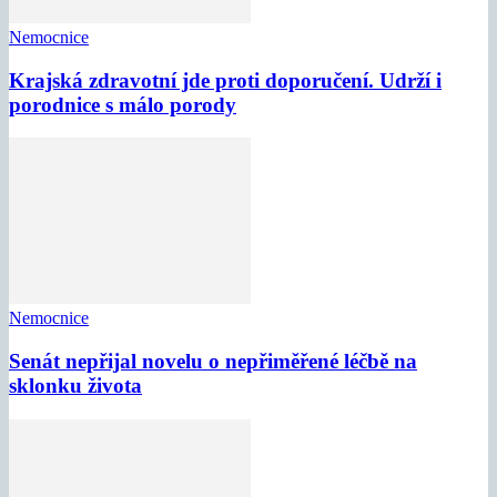
Nemocnice
Krajská zdravotní jde proti doporučení. Udrží i
porodnice s málo porody
Nemocnice
Senát nepřijal novelu o nepřiměřené léčbě na
sklonku života