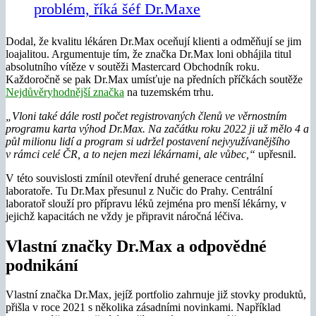
problém, říká šéf Dr.Maxe
Dodal, že kvalitu lékáren Dr.Max oceňují klienti a odměňují se jim
loajalitou. Argumentuje tím, že značka Dr.Max loni obhájila titul
absolutního vítěze v soutěži Mastercard Obchodník roku.
Každoročně se pak Dr.Max umísťuje na předních příčkách soutěže
Nejdůvěryhodnější značka
na tuzemském trhu.
„Vloni také dále rostl počet registrovaných členů ve věrnostním
programu karta výhod Dr.Max. Na začátku roku 2022 ji už mělo 4 a
půl milionu lidí a program si udržel postavení nejvyužívanějšího
v rámci celé ČR, a to nejen mezi lékárnami, ale vůbec,“
upřesnil.
V této souvislosti zmínil otevření druhé generace centrální
laboratoře. Tu Dr.Max přesunul z Nučic do Prahy. Centrální
laboratoř slouží pro přípravu léků zejména pro menší lékárny, v
jejichž kapacitách ne vždy je připravit náročná léčiva.
Vlastní značky Dr.Max a odpovědné
podnikání
Vlastní značka Dr.Max, jejíž portfolio zahrnuje již stovky produktů,
přišla v roce 2021 s několika zásadními novinkami. Například