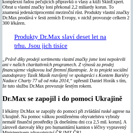
komplexní řadou pečujících přípravků o vlasy a kůži SkinExpert.
Obrat u vlastní značky loni překonal 2,2 miliardy korun. To
znamená jedenáctiprocentní meziroční růst. Produkty vlastní značky
Dr.Max prodává v šesti zemích Evropy, v nichž provozuje celkem 2
300 lékáren.
Produkty Dr.Max slaví deset let na
trhu. Jsou jich tisíce
„Právě díky prodeji sortimentu vlastní značky jsme loni nepolevili
ani v našich charitativních programech. Z výnosů za prodej
financujeme vlajkovou loď firemní filantropie. Je to projekt sociální
autodopravy Taxík Maxík rozvíjený ve spolupráci s Kontem Bariéry
Nadace Charty 77 už od roku 2014,“
upřesnil Daniel Horák s tím,
že tuto službu Dr.Max provozuje šestým rokem.
Dr.Max se zapojil i do pomoci Ukrajině
I lékárny Dr.Max se zapojily do pomoci při zvládání ruské agrese na
Ukrajině. Na pomoc válkou postiženému obyvatelstvu vybraly
nemalé finanční prostředky [k dnešnímu dni cca 2,5 mil. korun]. A
zároveň darovaly léky pro humanitární kamion s léčivy vypravený
Ministerstvem zdravotnictví ČR [MZ ČR].