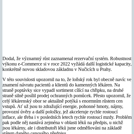
Dodal, že významný růst zaznamenal rezervační systém. Robustnost
výkonu e-Commerce si v roce 2022 vyžádá další logistické kapacity,
konkrétně novou skladovou základnu v Nučicích u Prahy.
V této souvislosti upozornil na to, že loňský rok byl obecně navíc ve
znamení návratu pacientů a klientů do kamenných lékáren. Na
straně poptávky sice vypadl sortiment cílící na chřipku, na druhé
straně silně posílil prodej ochranných pomůcek. Přesto upozornil, že
celý lékárenský obor se aktuálně potýká s enormním růstem cen
vstupů. Ať už jsou to zdražující energie, pohonné hmoty, nájmy,
provozní úvěry a další položky, jež akceleruje rychle rostoucí
inflace, ale třeba i v posledních letech rychle rostoucí mzdy. Problém
pak podle něj nastává zejména v oblasti léků na předpis, u nichž
jsou lékárny, ale i distributoři léků jsme odměňováni na základě
státem daného cenového předpisu.