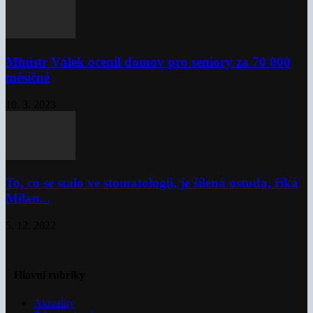
Ministr Válek ocenil domov pro seniory za 70 000
měsíčně
10. 3. 2023
To, co se stalo ve stomatologii, je šílená ostuda, říká
Milan...
5. 12. 2022
Hlavní rubriky
Aktuality