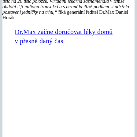
tisíc na 20 tisíc položek. Virtuální lékárna zaznamenala v témže
období 2,5 milionu transakcí a s bezmála 40% podílem si udržela
postavení jedničky na trhu,“
říká generální ředitel Dr.Max Daniel
Horák.
Dr.Max začne doručovat léky domů
v přesně daný čas