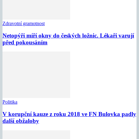
Zdravotní gramotnost
Netopýři míří okny do českých ložnic. Lékaři varují
před pokousáním
Politika
V korupční kauze z roku 2018 ve FN Bulovka padly
další obžaloby