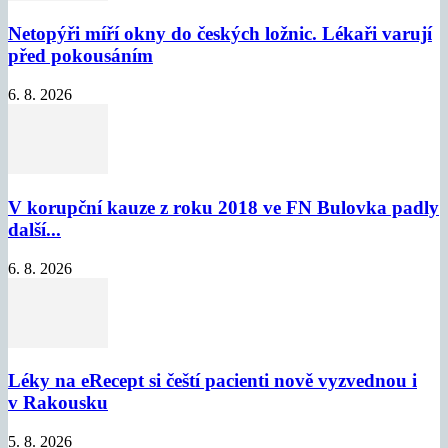
Netopýři míří okny do českých ložnic. Lékaři varují
před pokousáním
6. 8. 2026
V korupční kauze z roku 2018 ve FN Bulovka padly
další...
6. 8. 2026
Léky na eRecept si čeští pacienti nově vyzvednou i
v Rakousku
5. 8. 2026