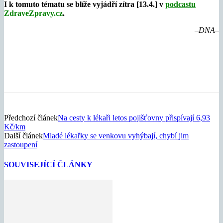
I k tomuto tématu se blíže vyjádří zítra [13.4.] v
podcastu
ZdraveZpravy.cz
.
–DNA–
Předchozí článek
Na cesty k lékaři letos pojišťovny přispívají 6,93
Kč/km
Další článek
Mladé lékařky se venkovu vyhýbají, chybí jim
zastoupení
SOUVISEJÍCÍ ČLÁNKY