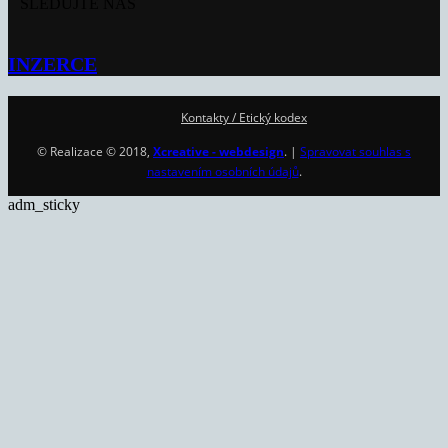
SLEDUJTE NÁS
INZERCE
Kontakty / Etický kodex
© Realizace © 2018,
Xcreative - webdesign
. |
Spravovat souhlas s
nastavením osobních údajů
.
adm_sticky