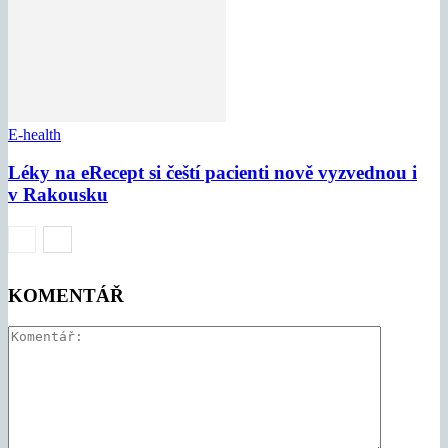
E-health
Léky na eRecept si čeští pacienti nově vyzvednou i
v Rakousku
KOMENTÁŘ