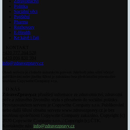
Zdravotnictví
Politika
Sociální věci
Pojištění
Pharma
Rozhovory
E-Health
Ke kávě i čaji
KONTAKT
+420 777 264 528
+420 606 831 394
info@zdravezpravy.cz
Obsah serveru je chráněn autorským právem. Jakékoli jeho užití včetně
publikování nebo jiného šíření je zakázáno bez předchozího písemného
souhlasu Copywrite Company s.r.o.
O NÁS
ZdraveZpravy.cz
přinášejí informace ze zdravotnictví, zdravotní
péče a zdravého životního stylu s přesahem do sociální politiky.
Provozovatelem serveru je Copywrite Company s.r.o. Publikování
nebo další šíření obsahu serveru www.zdravezpravy.cz je bez
souhlasu společnosti Copywrite Company zakázáno. Copyright [c]
2020 Copywrite Company s.r.o. / Copyright [c] ČTK.
Kontaktujte nás:
info@zdravezpravy.cz