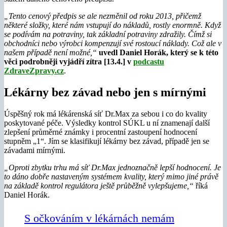
„Tento cenový předpis se ale nezměnil od roku 2013, přičemž
některé složky, které nám vstupují do nákladů, rostly enormně.
Když
se podívám na potraviny, tak základní potraviny zdražily. Čímž si
obchodníci nebo výrobci kompenzují své rostoucí náklady. Což ale v
našem případě není možné,“
uvedl Daniel Horák, který se k této
věci podrobněji vyjádří zítra [13.4.] v
podcastu
ZdraveZpravy.cz
.
Lékárny bez závad nebo jen s mírnými
Úspěšný rok má lékárenská síť Dr.Max za sebou i co do kvality
poskytované péče. Výsledky kontrol SÚKL u ní znamenají další
zlepšení průměrné známky i procentní zastoupení hodnocení
stupněm „1“. Jím se klasifikují lékárny bez závad, případě jen se
závadami mírnými.
„Oproti zbytku trhu má síť Dr.Max jednoznačně lepší hodnocení. Je
to dáno dobře nastaveným systémem kvality, který mimo jiné právě
na základě kontrol regulátora ještě průběžně vylepšujeme,“
říká
Daniel Horák.
S očkováním v lékárnách nemám