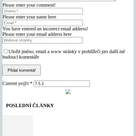
Please enter your comment!
Please enter your name here
You have entered an incorrect email address!
Please enter your email address here
Uložit jméno, email a www stránky v prohlížeči pro další mé
budoucí komentáře
Current ye@r
*
Vše
Nejlepší
Nejpopulárnější
Více
POSLEDNÍ ČLÁNKY