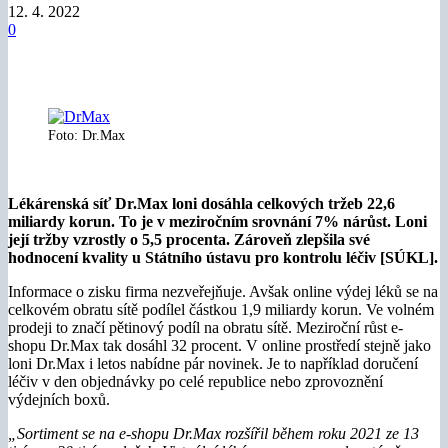
12. 4. 2022
0
Foto: Dr.Max
Lékárenská síť Dr.Max loni dosáhla celkových tržeb 22,6
miliardy korun. To je v meziročním srovnání 7% nárůst. Loni
její tržby vzrostly o 5,5 procenta. Zároveň zlepšila své
hodnocení kvality u Státního ústavu pro kontrolu léčiv [SÚKL].
Informace o zisku firma nezveřejňuje. Avšak online výdej léků se na
celkovém obratu sítě podílel částkou 1,9 miliardy korun. Ve volném
prodeji to značí pětinový podíl na obratu sítě. Meziroční růst e-
shopu Dr.Max tak dosáhl 32 procent. V online prostředí stejně jako
loni Dr.Max i letos nabídne pár novinek. Je to například doručení
léčiv v den objednávky po celé republice nebo zprovoznění
výdejních boxů.
„
Sortiment se na e-shopu Dr.Max rozšířil během roku 2021 ze 13