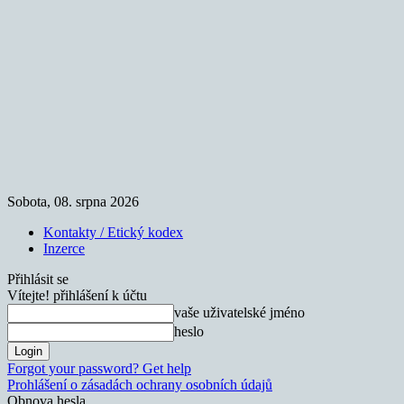
Sobota, 08. srpna 2026
Kontakty / Etický kodex
Inzerce
Přihlásit se
Vítejte! přihlášení k účtu
vaše uživatelské jméno
heslo
Forgot your password? Get help
Prohlášení o zásadách ochrany osobních údajů
Obnova hesla