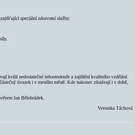
jišťující speciální zdravotní služby.
síly.
jí kvůli nedostatečné infrastruktuře a zajištění kvalitního vzdělání
ro částečný úvazek i v menším městě. Kde nakonec zůstávají i v době,
ávěrem Jan Bělobrádek.
Veronika Táchová