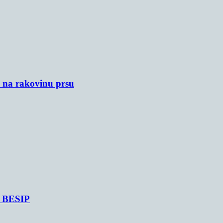
u na rakovinu prsu
je BESIP