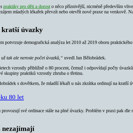
 s
praktiky pro děti a dorost
o něco příznivější, nicméně především vlive
ezájem mladých lékařek převzít nebo otevřít nové praxe na venkově. Na
a kratší úvazky
m potvrzuje demografická analýza let 2010 až 2019 oboru praktického lé
už tak ale neroste počet úvazků,“
uvedl Jan Bělobrádek.
 letech vzrostly přibližně o 80 procent, čemuž i odpovídají počty úvazků
é skupiny praktiků vzrostly zhruba o třetinu.
lobrádek s dovětkem, že mladší lékaři u nás zkrátka ordinují na kratší 
ku 80 let
rovozují své ordinace stále na plné úvazky. Problém v praxi pak dle 
š nezajímají