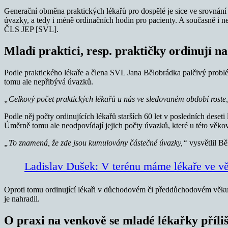
Generační obměna praktických lékařů pro dospělé je sice ve srovnání
úvazky, a tedy i méně ordinačních hodin pro pacienty. A současně i n
ČLS JEP [SVL].
Mladí praktici, resp. praktičky ordinují n
Podle praktického lékaře a člena SVL Jana Bělobrádka palčivý problé
tomu ale nepřibývá úvazků.
„Celkový počet praktických lékařů u nás ve sledovaném období roste, 
Podle něj počty ordinujících lékařů starších 60 let v posledních deseti
Úměrně tomu ale neodpovídají jejich počty úvazků, které u této věkov
„To znamená, že zde jsou kumulovány částečné úvazky,“
vysvětlil Bě
Ladislav Dušek: V terénu máme lékaře ve vě
Oproti tomu ordinující lékaři v důchodovém či předdůchodovém věku p
je nahradil.
O praxi na venkově se mladé lékařky příli