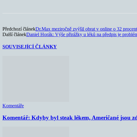
Sdílet
Předchozí článek
Dr.Max meziročně zvýšil obrat v online o 32 procen
Další článek
Daniel Horák: Výše přirážky u léků na předpis je problé
SOUVISEJÍCÍ ČLÁNKY
Komentáře
Komentář: Kdyby byl steak lékem, Američané jsou zd