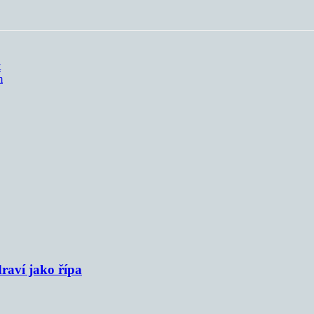
t
m
raví jako řípa