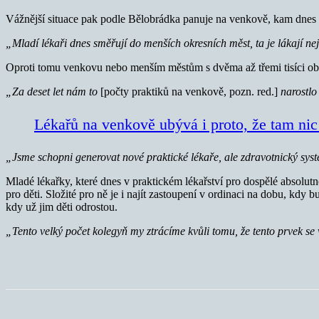
Vážnější situace pak podle Bělobrádka panuje na venkově, kam dnes ml
„Mladí lékaři dnes směřují do menších okresních měst, ta je lákají nej
Oproti tomu venkovu nebo menším městům s dvěma až třemi tisíci obyv
„Za deset let nám to
[počty praktiků na venkově, pozn. red.]
narostlo
Lékařů na venkově ubývá i proto, že tam nic
„Jsme schopni generovat nové praktické lékaře, ale zdravotnický syst
Mladé lékařky, které dnes v praktickém lékařství pro dospělé absolutně
pro děti. Složité pro ně je i najít zastoupení v ordinaci na dobu, kd
kdy už jim děti odrostou.
„Tento velký počet kolegyň my ztrácíme kvůli tomu, že tento prvek se 