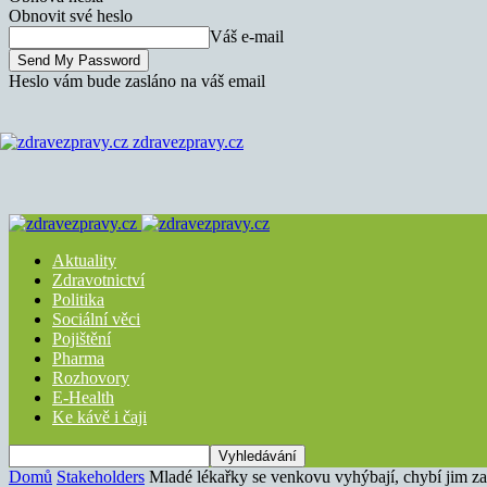
Obnovit své heslo
Váš e-mail
Heslo vám bude zasláno na váš email
zdravezpravy.cz
Aktuality
Zdravotnictví
Politika
Sociální věci
Pojištění
Pharma
Rozhovory
E-Health
Ke kávě i čaji
Domů
Stakeholders
Mladé lékařky se venkovu vyhýbají, chybí jim z