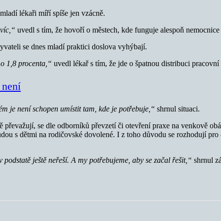
adí lékaři míří spíše jen vzácně.
víc,“
uvedl s tím, že hovoří o městech, kde funguje alespoň nemocnice za
ateli se dnes mladí praktici doslova vyhýbají.
 o 1,8 procenta,“
uvedl lékař s tím, že jde o špatnou distribuci pracovní 
 není
ém je není schopen umístit tam, kde je potřebuje,“
shrnul situaci.
 převažují, se dle odborníků převzetí či otevření praxe na venkově obáva
y budou s dětmi na rodičovské dovolené. I z toho důvodu se rozhodují p
v podstatě ještě neřeší. A my potřebujeme, aby se začal řešit,“
shrnul z