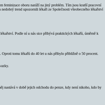
m feminizace oboru naráží na jiný problém. Tím jsou kratší pracovní
 nedobrý trend upozornili lékaři ze Společnosti všeobecného lékařství
kařství. Podle ní u nás sice přibývá praktických lékařů, úměrně k
. Oproti tomu lékařů do 40 let u nás přibylo přibližně o 50 procent.
úvazky.
něj nastává v době jejich odchodu do penze, kdy není nikoho, kdo by