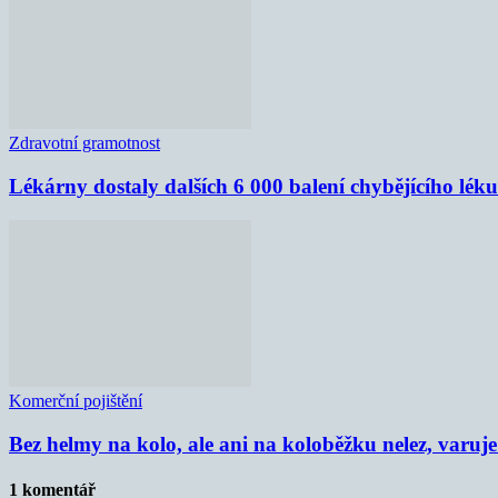
Zdravotní gramotnost
Lékárny dostaly dalších 6 000 balení chybějícího lék
Komerční pojištění
Bez helmy na kolo, ale ani na koloběžku nelez, varu
1 komentář