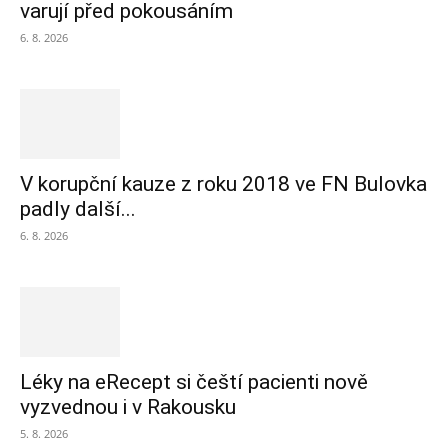
varují před pokousáním
6. 8. 2026
V korupční kauze z roku 2018 ve FN Bulovka
padly další...
6. 8. 2026
Léky na eRecept si čeští pacienti nově
vyzvednou i v Rakousku
5. 8. 2026