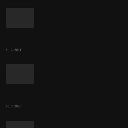
Část lékařů tvrdě zaútočila na prezidenta
ČLK Kubka
6. 12. 2021
Ministr Válek ocenil domov pro seniory za
70 000 měsíčně
10. 3. 2023