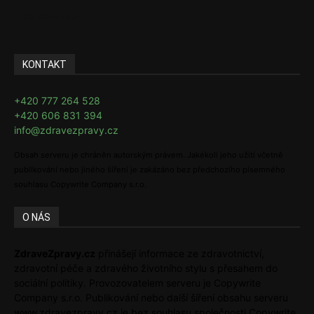
Ke kávě i čaji
KONTAKT
+420 777 264 528
+420 606 831 394
info@zdravezpravy.cz
Obsah serveru je chráněn autorským právem. Jakékoli jeho užití včetně
publikování nebo jiného šíření je zakázáno bez předchozího písemného
souhlasu Copywrite Company s.r.o.
O NÁS
ZdraveZpravy.cz
přinášejí informace ze zdravotnictví,
zdravotní péče a zdravého životního stylu s přesahem do
sociální politiky. Provozovatelem serveru je Copywrite
Company s.r.o. Publikování nebo další šíření obsahu serveru
www.zdravezpravy.cz je bez souhlasu společnosti Copywrite