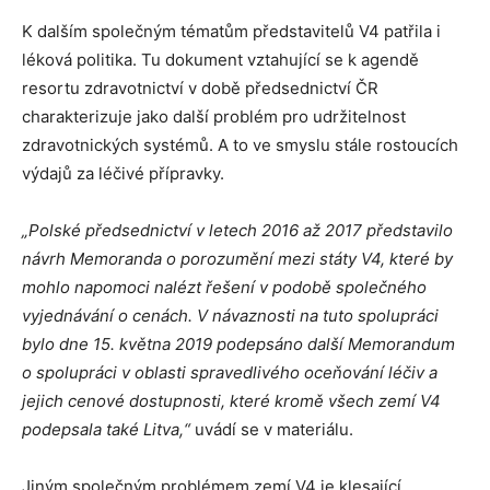
K dalším společným tématům představitelů V4 patřila i
léková politika. Tu dokument vztahující se k agendě
resortu zdravotnictví v době předsednictví ČR
charakterizuje jako další problém pro udržitelnost
zdravotnických systémů. A to ve smyslu stále rostoucích
výdajů za léčivé přípravky.
„Polské předsednictví v letech 2016 až 2017 představilo
návrh Memoranda o porozumění mezi státy V4, které by
mohlo napomoci nalézt řešení v podobě společného
vyjednávání o cenách. V návaznosti na tuto spolupráci
bylo dne 15. května 2019 podepsáno další Memorandum
o spolupráci v oblasti spravedlivého oceňování léčiv a
jejich cenové dostupnosti, které kromě všech zemí V4
podepsala také Litva,“
uvádí se v materiálu.
Jiným společným problémem zemí V4 je klesající