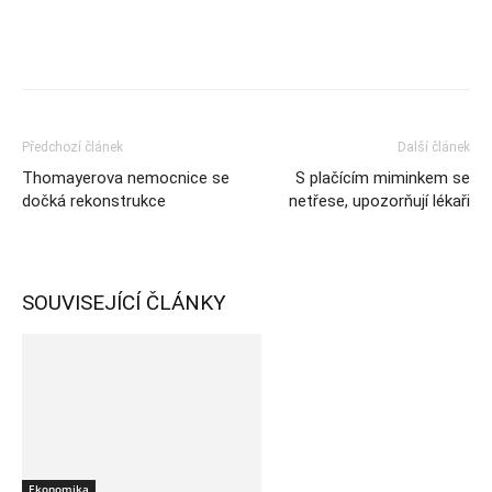
Předchozí článek
Další článek
Thomayerova nemocnice se
S plačícím miminkem se
dočká rekonstrukce
netřese, upozorňují lékaři
SOUVISEJÍCÍ ČLÁNKY
Ekonomika