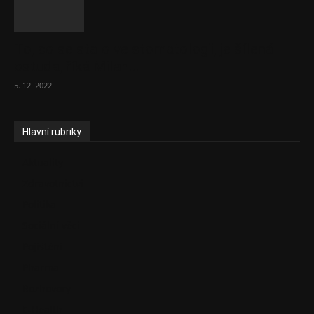
To, co se stalo ve stomatologii, je šílená
ostuda, říká Milan...
5. 12. 2022
Hlavní rubriky
Aktuality
Zdravotnictví
Politika
Sociální věci
Pojištění
Pharma
Rozhovory
E-Health