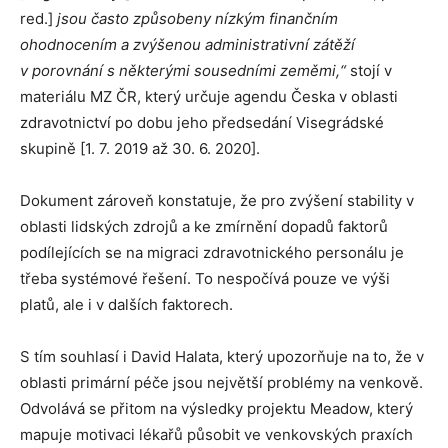
red.]
jsou často způsobeny nízkým finančním
ohodnocením a zvýšenou administrativní zátěží
v porovnání s některými sousedními zeměmi,“
stojí v
materiálu MZ ČR, který určuje agendu Česka v oblasti
zdravotnictví po dobu jeho předsedání Visegrádské
skupině [1. 7. 2019 až 30. 6. 2020].
Dokument zároveň konstatuje, že pro zvýšení stability v
oblasti lidských zdrojů a ke zmírnění dopadů faktorů
podílejících se na migraci zdravotnického personálu je
třeba systémové řešení. To nespočívá pouze ve výši
platů, ale i v dalších faktorech.
S tím souhlasí i David Halata, který upozorňuje na to, že v
oblasti primární péče jsou největší problémy na venkově.
Odvolává se přitom na výsledky projektu Meadow, který
mapuje motivaci lékařů působit ve venkovských praxích