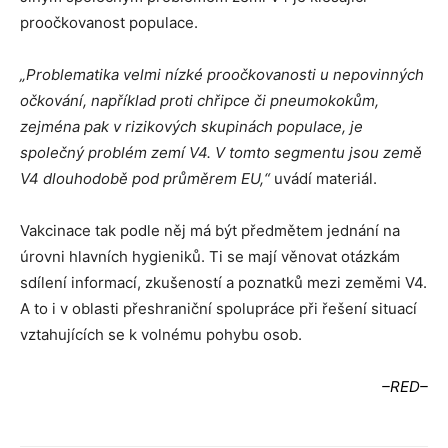
proočkovanost populace.
„Problematika velmi nízké proočkovanosti u nepovinných
očkování, například proti chřipce či pneumokokům,
zejména pak v rizikových skupinách populace, je
společný problém zemí V4. V tomto segmentu jsou země
V4 dlouhodobě pod průměrem EU,“
uvádí materiál.
Vakcinace tak podle něj má být předmětem jednání na
úrovni hlavních hygieniků. Ti se mají věnovat otázkám
sdílení informací, zkušeností a poznatků mezi zeměmi V4.
A to i v oblasti přeshraniční spolupráce při řešení situací
vztahujících se k volnému pohybu osob.
–RED–