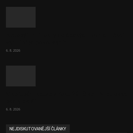
Netopýři míří okny do českých ložnic. Lékaři
varují před pokousáním
6. 8. 2026
V korupční kauze z roku 2018 ve FN Bulovka
padly další...
6. 8. 2026
NEJDISKUTOVANĚJŠÍ ČLÁNKY