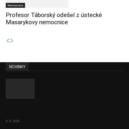
Nemocnice
Profesor Táborský odešel z ústecké
Masarykovy nemocnice
NOVINKY
Ceny akcií Eli Lilly rostou, ale ceny akcií
Novo Nordisku klesají
6. 8. 2026