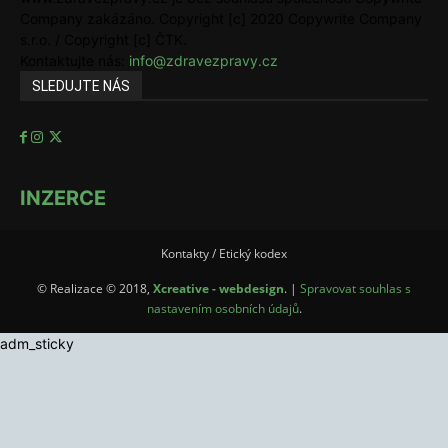
Company zakázáno. Copyright [c] 2020 Copywrite Company
s.r.o. / Copyright [c] ČTK.
Kontaktujte nás:
info@zdravezpravy.cz
SLEDUJTE NÁS
INZERCE
Kontakty / Etický kodex
© Realizace © 2018,
Xcreative - webdesign
. |
Spravovat souhlas s
nastavením osobních údajů
.
adm_sticky