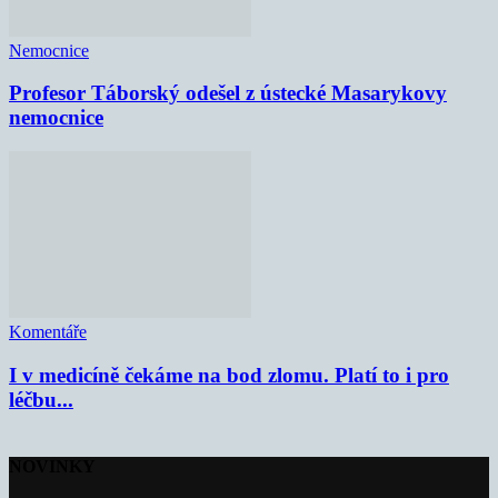
Nemocnice
Profesor Táborský odešel z ústecké Masarykovy
nemocnice
Komentáře
I v medicíně čekáme na bod zlomu. Platí to i pro
léčbu...
NOVINKY