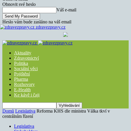
Obnovit své heslo
Váš e-mail
Heslo vám bude zasláno na váš email
zdravezpravy.cz
Aktuality
Zdravotnictví
Politika
Sociální věci
Pojištění
Pharma
Rozhovory
E-Health
Ke kávě i čaji
Domů
Legislativa
Reforma KHS dle ministra Válka tkví v
centrálním řízení
Legislativa