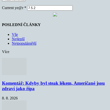
Current ye@r
*
POSLEDNÍ ČLÁNKY
Vše
Nejlepší
Nejpopulárnější
Více
Komentář: Kdyby byl steak lékem, Američané jsou
zdraví jako řípa
8. 8. 2026