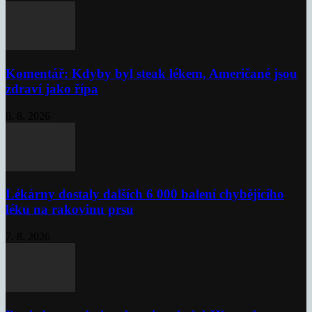
Komentář: Kdyby byl steak lékem, Američané jsou
zdraví jako řípa
8. 8. 2026
Lékárny dostaly dalších 6 000 balení chybějícího
léku na rakovinu prsu
7. 8. 2026