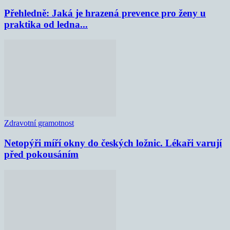
Přehledně: Jaká je hrazená prevence pro ženy u
praktika od ledna...
Zdravotní gramotnost
Netopýři míří okny do českých ložnic. Lékaři varují
před pokousáním