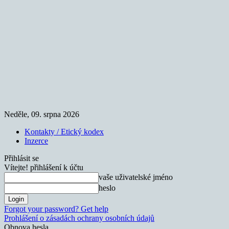
Neděle, 09. srpna 2026
Kontakty / Etický kodex
Inzerce
Přihlásit se
Vítejte! přihlášení k účtu
vaše uživatelské jméno
heslo
Forgot your password? Get help
Prohlášení o zásadách ochrany osobních údajů
Obnova hesla