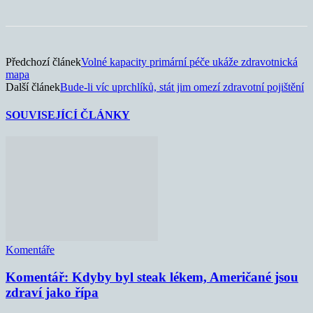
Předchozí článek
Volné kapacity primární péče ukáže zdravotnická
mapa
Další článek
Bude-li víc uprchlíků, stát jim omezí zdravotní pojištění
SOUVISEJÍCÍ ČLÁNKY
Komentáře
Komentář: Kdyby byl steak lékem, Američané jsou
zdraví jako řípa