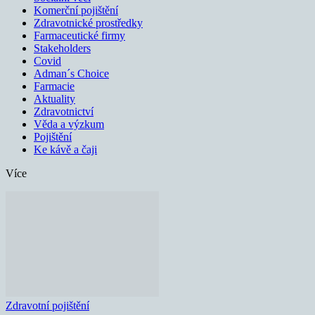
Komerční pojištění
Zdravotnické prostředky
Farmaceutické firmy
Stakeholders
Covid
Adman´s Choice
Farmacie
Aktuality
Zdravotnictví
Věda a výzkum
Pojištění
Ke kávě a čaji
Více
Zdravotní pojištění