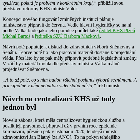
využívat, pokud je problém v konkrétním kraji,“
přiblížil svou
představu reformy KHS ministr Válek.
Koncepci nového fungování zmíněných institucí plánuje
ministerstvo připravit do června. Vedle hlavní hygieničky se na ní
podle Válka bude jako jeho poradce podílet také
ředitel KHS Plzeň
Michal Bartoš
a
ředitelka SZÚ Barbora Macková
.
Návrh poté poputuje k diskuzi do zdravotních výborů Sněmovny a
Senátu. Teprve poté ho jako pracovní materiál dostane k projednání
vláda. Přes léto by se pak měly připravit potřebné legislativní změny.
V září by materiál mohla dle představ ministra Válka reálně
projednávat Sněmovna.
„A to až poté, co s ním budou všichni poslanci výborů seznámeni.
A
principiálně v něm nebudou vidět slabá místa,“
řekl ministr.
Návrh na centralizaci KHS už tady
jednou byl
Novelu zákona, která měla centralizovat hygienickou službu a
posílit její pravomoci, připravil už v prvním roce epidemie
koronaviru, přesněji pak v listopadu 2020, tehdejší ministr
zdravotnictví Jan Blatný [za ANO]. To na pokyn tehdejšího