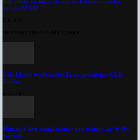
Bez helmy na kolo, ale ani na koloběžku nelez,
varuje BESIP
7. 8. 2026
NEJDISKUTOVANĚJŠÍ ČLÁNKY
Část lékařů tvrdě zaútočila na prezidenta ČLK
Kubka
6. 12. 2021
Ministr Válek ocenil domov pro seniory za 70 000
měsíčně