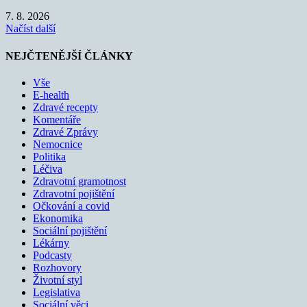
7. 8. 2026
Načíst další
NEJČTENĚJŠÍ ČLÁNKY
Vše
E-health
Zdravé recepty
Komentáře
Zdravé Zprávy
Nemocnice
Politika
Léčiva
Zdravotní gramotnost
Zdravotní pojištění
Očkování a covid
Ekonomika
Sociální pojištění
Lékárny
Podcasty
Rozhovory
Životní styl
Legislativa
Sociální věci