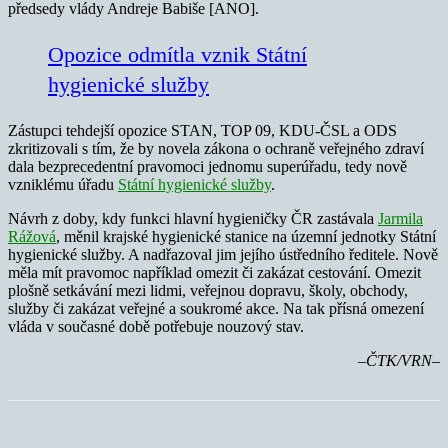
předsedy vlády Andreje Babiše [ANO].
Opozice odmítla vznik Státní
hygienické služby
Zástupci tehdejší opozice STAN, TOP 09, KDU-ČSL a ODS
zkritizovali s tím, že by novela zákona o ochraně veřejného zdraví
dala bezprecedentní pravomoci jednomu superúřadu, tedy nově
vzniklému úřadu
Státní hygienické služby
.
Návrh z doby, kdy funkci hlavní hygieničky ČR zastávala
Jarmila
Rážová
, měnil krajské hygienické stanice na územní jednotky Státní
hygienické služby. A nadřazoval jim jejího ústředního ředitele. Nově
měla mít pravomoc například omezit či zakázat cestování. Omezit
plošně setkávání mezi lidmi, veřejnou dopravu, školy, obchody,
služby či zakázat veřejné a soukromé akce. Na tak přísná omezení
vláda v současné době potřebuje nouzový stav.
–ČTK/VRN–