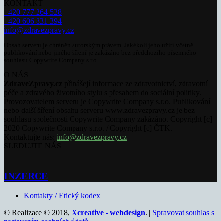
KONTAKT
+420 777 264 528
+420 606 831 394
info@zdravezpravy.cz
Obsah serveru je chráněn autorským právem. Jakékoli jeho užití včetně
publikování nebo jiného šíření je zakázáno bez předchozího písemného
souhlasu Copywrite Company s.r.o.
O NÁS
ZdraveZpravy.cz
přinášejí informace ze zdravotnictví, zdravotní
péče a zdravého životního stylu s přesahem do sociální politiky.
Provozovatelem serveru je Copywrite Company s.r.o. Publikování
nebo další šíření obsahu serveru www.zdravezpravy.cz je bez
souhlasu společnosti Copywrite Company zakázáno. Copyright [c]
2020 Copywrite Company s.r.o. / Copyright [c] ČTK.
Kontaktujte nás:
info@zdravezpravy.cz
SLEDUJTE NÁS
INZERCE
Kontakty / Etický kodex
© Realizace © 2018,
Xcreative - webdesign
. |
Spravovat souhlas s