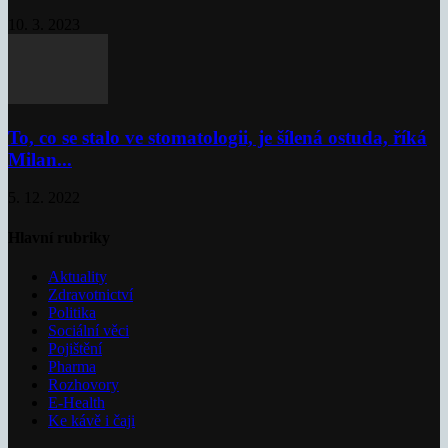
10. 3. 2023
To, co se stalo ve stomatologii, je šílená ostuda, říká
Milan...
5. 12. 2022
Hlavní rubriky
Aktuality
Zdravotnictví
Politika
Sociální věci
Pojištění
Pharma
Rozhovory
E-Health
Ke kávě i čaji