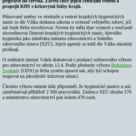
připravit do června. Zavést chce jejich centrální vedení a
propojit KHS s krizovými štáby krajů.
Plánované změny ve struktuře a vedení krajských hygienických
stanic se dle Válka dotknou zákona o ochraně veřejného zdraví, jež
tak bude třeba novelizovat. Norma by měla lépe vymezit a současně
zkoordinovat činnosti krajských hygienických stanic, hlavního
hygienika jako náměstka ministra zdravotnictví a Státního
zdravotního ústavu [SZÚ]. Jejich agendy se totiž dle Válka mnohdy
prolínají.
O změnách ministr Válek diskutoval s poslanci sněmovního výboru
pro zdravotnictví ve středu 13.4. Podle předsedy výboru
Bohuslava
Svobody
[ODS] je třeba systém upravit tak, aby byl schopen
reagovat na jakoukoliv krizovou situaci.
Členům výboru ministr dále připomněl, že hygienické stanice u nás
zaměstnávají přibližně 2 500 pracovníků. Zatímco SZÚ zhruba 570
a ministerstvo zdravotnictví pak kolem 470 osob.