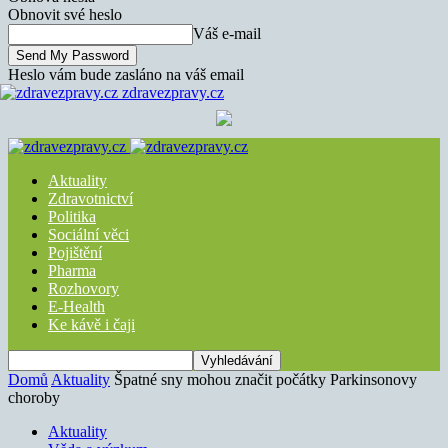
Obnovit své heslo
Váš e-mail
Heslo vám bude zasláno na váš email
zdravezpravy.cz
Aktuality
Zdravotnictví
Politika
Sociální věci
Pojištění
Pharma
Rozhovory
E-Health
Ke kávě i čaji
Domů
Aktuality
Špatné sny mohou značit počátky Parkinsonovy
choroby
Aktuality