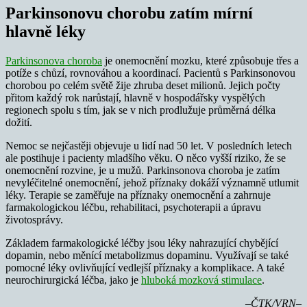
Parkinsonovu chorobu zatím mírní
hlavně léky
Parkinsonova choroba
je onemocnění mozku, které způsobuje třes a
potíže s chůzí, rovnováhou a koordinací. Pacientů s Parkinsonovou
chorobou po celém světě žije zhruba deset milionů. Jejich počty
přitom každý rok narůstají, hlavně v hospodářsky vyspělých
regionech spolu s tím, jak se v nich prodlužuje průměrná délka
dožití.
Nemoc se nejčastěji objevuje u lidí nad 50 let. V posledních letech
ale postihuje i pacienty mladšího věku. O něco vyšší riziko, že se
onemocnění rozvine, je u mužů. Parkinsonova choroba je zatím
nevyléčitelné onemocnění, jehož příznaky dokáží významně utlumit
léky. Terapie se zaměřuje na příznaky onemocnění a zahrnuje
farmakologickou léčbu, rehabilitaci, psychoterapii a úpravu
životosprávy.
Základem farmakologické léčby jsou léky nahrazující chybějící
dopamin, nebo měnící metabolizmus dopaminu. Využívají se také
pomocné léky ovlivňující vedlejší příznaky a komplikace. A také
neurochirurgická léčba, jako je
hluboká mozková stimulace
.
–ČTK/VRN–