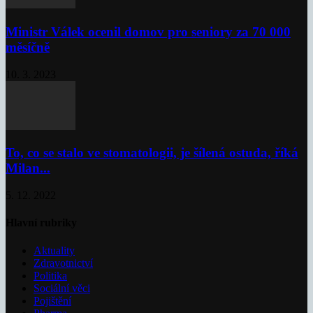
Ministr Válek ocenil domov pro seniory za 70 000
měsíčně
10. 3. 2023
To, co se stalo ve stomatologii, je šílená ostuda, říká
Milan...
5. 12. 2022
Hlavní rubriky
Aktuality
Zdravotnictví
Politika
Sociální věci
Pojištění