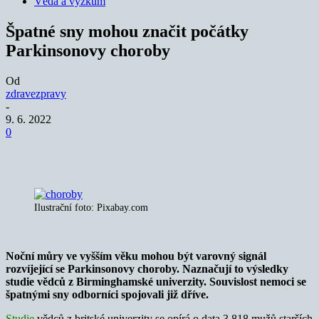
Věda a výzkum
Špatné sny mohou značit počátky
Parkinsonovy choroby
Od
zdravezpravy
-
9. 6. 2022
0
Ilustrační foto: Pixabay.com
Noční můry ve vyšším věku mohou být varovný signál
rozvíjející se Parkinsonovy choroby. Naznačují to výsledky
studie vědců z Birminghamské univerzity. Souvislost nemoci se
špatnými sny odborníci spojovali již dříve.
Studie
vědců z britské univerzity se opírá o data 3 818 mužů starších