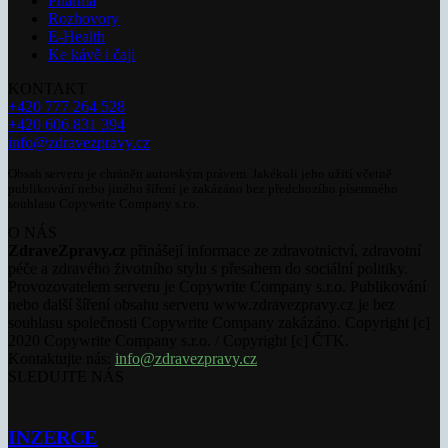
Pharma
Rozhovory
E-Health
Ke kávě i čaji
KONTAKT
+420 777 264 528
+420 606 831 394
info@zdravezpravy.cz
Obsah serveru je chráněn autorským právem. Jakékoli jeho užití včetně
publikování nebo jiného šíření je zakázáno bez předchozího písemného
souhlasu Copywrite Company s.r.o.
O NÁS
ZdraveZpravy.cz
přinášejí informace ze zdravotnictví, zdravotní
péče a zdravého životního stylu s přesahem do sociální politiky.
Provozovatelem serveru je Copywrite Company s.r.o. Publikování
nebo další šíření obsahu serveru www.zdravezpravy.cz je bez
souhlasu společnosti Copywrite Company zakázáno. Copyright [c]
2020 Copywrite Company s.r.o. / Copyright [c] ČTK.
Kontaktujte nás:
info@zdravezpravy.cz
SLEDUJTE NÁS
INZERCE