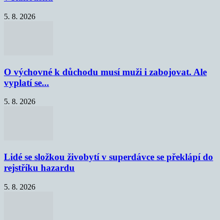
5. 8. 2026
O výchovné k důchodu musí muži i zabojovat. Ale
vyplatí se...
5. 8. 2026
Lidé se složkou živobytí v superdávce se překlápí do
rejstříku hazardu
5. 8. 2026