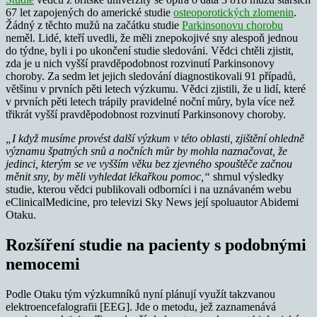
67 let zapojených do americké studie
osteoporotických zlomenin
.
Žádný z těchto mužů na začátku studie
Parkinsonovu chorobu
neměl. Lidé, kteří uvedli, že měli znepokojivé sny alespoň jednou
do týdne, byli i po ukončení studie sledováni. Vědci chtěli zjistit,
zda je u nich vyšší pravděpodobnost rozvinutí Parkinsonovy
choroby. Za sedm let jejich sledování diagnostikovali 91 případů,
většinu v prvních pěti letech výzkumu. Vědci zjistili, že u lidí, které
v prvních pěti letech trápily pravidelné noční můry, byla více než
třikrát vyšší pravděpodobnost rozvinutí Parkinsonovy choroby.
„I když musíme provést další výzkum v této oblasti, zjištění ohledně
významu špatných snů a nočních můr by mohla naznačovat, že
jedinci, kterým se ve vyšším věku bez zjevného spouštěče začnou
měnit sny, by měli vyhledat lékařkou pomoc,“
shrnul výsledky
studie, kterou vědci publikovali odborníci i na uznávaném webu
eClinicalMedicine, pro televizi Sky News její spoluautor Abidemi
Otaku.
Rozšíření studie na pacienty s podobnými
nemocemi
Podle Otaku tým výzkumníků nyní plánují využít takzvanou
elektroencefalografii [EEG]. Jde o metodu, jež zaznamenává