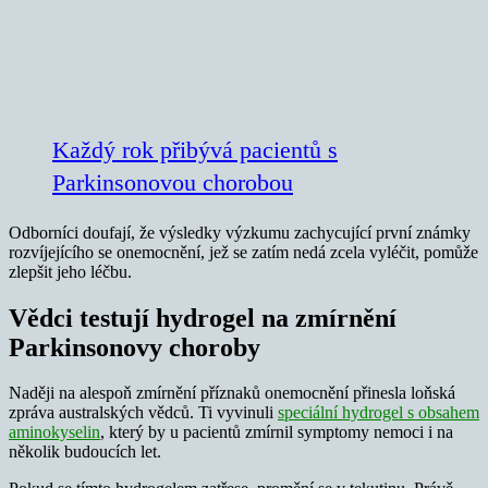
Každý rok přibývá pacientů s
Parkinsonovou chorobou
Odborníci doufají, že výsledky výzkumu zachycující první známky
rozvíjejícího se onemocnění, jež se zatím nedá zcela vyléčit, pomůže
zlepšit jeho léčbu.
Vědci testují hydrogel na zmírnění
Parkinsonovy choroby
Naději na alespoň zmírnění příznaků onemocnění přinesla loňská
zpráva australských vědců. Ti vyvinuli
speciální hydrogel s obsahem
aminokyselin
, který by u pacientů zmírnil symptomy nemoci i na
několik budoucích let.