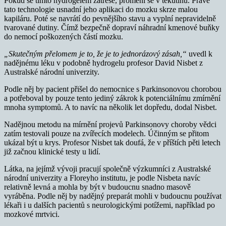
Pokud se tímto hydrogelem zatřese, promění se v tekutinu. Právě
tato technologie usnadní jeho aplikaci do mozku skrze malou
kapiláru. Poté se navrátí do pevnějšího stavu a vyplní nepravidelně
tvarované dutiny. Čímž bezpečně dopraví náhradní kmenové buňky
do nemocí poškozených částí mozku.
„Skutečným přelomem je to, že je to jednorázový zásah,“
uvedl k
nadějnému léku v podobně hydrogelu profesor David Nisbet z
Australské národní univerzity.
Podle něj by pacient přišel do nemocnice s Parkinsonovou chorobou
a potřeboval by pouze tento jediný zákrok k potenciálnímu zmírnění
mnoha symptomů. A to navíc na několik let dopředu, dodal Nisbet.
Nadějnou metodu na mírnění projevů Parkinsonovy choroby vědci
zatím testovali pouze na zvířecích modelech. Účinným se přitom
ukázal být u krys. Profesor Nisbet tak doufá, že v příštích pěti letech
již začnou klinické testy u lidí.
Látka, na jejímž vývoji pracují společně výzkumníci z Australské
národní univerzity a Floreyho institutu, je podle Nisbeta navíc
relativně levná a mohla by být v budoucnu snadno masově
vyráběna. Podle něj by nadějný preparát mohli v budoucnu používat
lékaři i u dalších pacientů s neurologickými potížemi, například po
mozkové mrtvici.