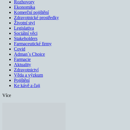
Rozhovory
Ekonomika
Komerční pojištění
Zdravotnické prostředky
Životní styl
Legislativa
Sociální věci
Stakeholders
Farmaceutické firmy
Covid
Adman´s Choice
Farmacie
Aktuality
Zdravotnictví
Věda a výzkum
Pojištění
Ke kávě a čaji
Více