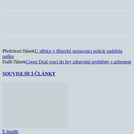
Předchozí článek
U střelce v třinecké nemocnici policie zadržela
pušku
Další článek
Green Deal vrací do hry zdravotní problémy s azbestem
SOUVISEJÍCÍ ČLÁNKY
E-health