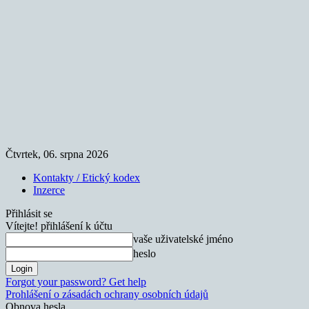
Čtvrtek, 06. srpna 2026
Kontakty / Etický kodex
Inzerce
Přihlásit se
Vítejte! přihlášení k účtu
vaše uživatelské jméno
heslo
Forgot your password? Get help
Prohlášení o zásadách ochrany osobních údajů
Obnova hesla