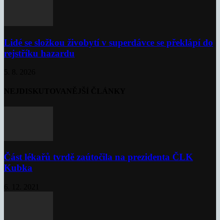
Lidé se složkou živobytí v superdávce se překlápí do
rejstříku hazardu
5. 8. 2026
NEJDISKUTOVANĚJŠÍ ČLÁNKY
Část lékařů tvrdě zaútočila na prezidenta ČLK
Kubka
6. 12. 2021