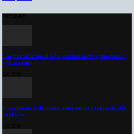
NOVINKY
Léky na eRecept si čeští pacienti nově vyzvednou i
v Rakousku
5. 8. 2026
O výchovné k důchodu musí muži i zabojovat. Ale
vyplatí se...
5. 8. 2026