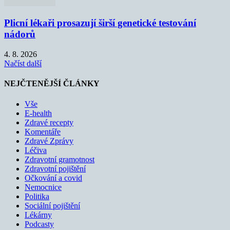
Plicní lékaři prosazují širší genetické testování
nádorů
4. 8. 2026
Načíst další
NEJČTENĚJŠÍ ČLÁNKY
Vše
E-health
Zdravé recepty
Komentáře
Zdravé Zprávy
Léčiva
Zdravotní gramotnost
Zdravotní pojištění
Očkování a covid
Nemocnice
Politika
Sociální pojištění
Lékárny
Podcasty