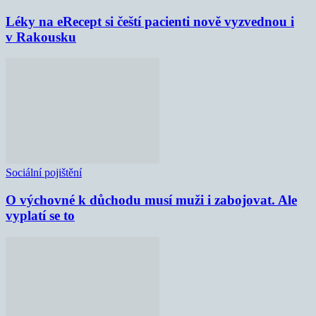
Léky na eRecept si čeští pacienti nově vyzvednou i
v Rakousku
Sociální pojištění
O výchovné k důchodu musí muži i zabojovat. Ale
vyplatí se to