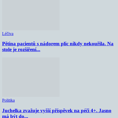
Léčiva
Pětina pacientů s nádorem plic nikdy nekouřila. Na
stole je rozšíření...
Politika
Juchelka zvažuje vyšší příspěvek na péči 4+. Jasno
má být do...