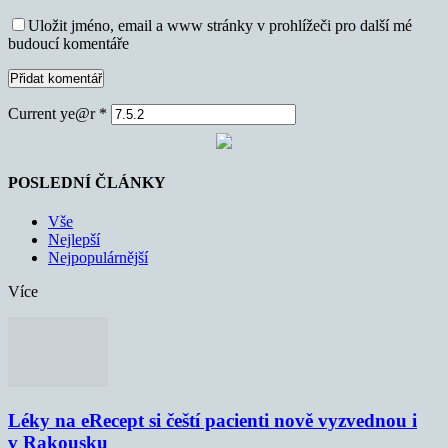
Uložit jméno, email a www stránky v prohlížeči pro další mé
budoucí komentáře
Current ye@r
*
POSLEDNÍ ČLÁNKY
Vše
Nejlepší
Nejpopulárnější
Více
Léky na eRecept si čeští pacienti nově vyzvednou i
v Rakousku