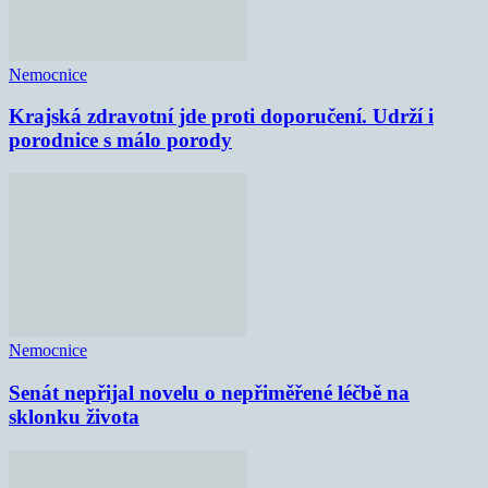
Nemocnice
Krajská zdravotní jde proti doporučení. Udrží i
porodnice s málo porody
Nemocnice
Senát nepřijal novelu o nepřiměřené léčbě na
sklonku života