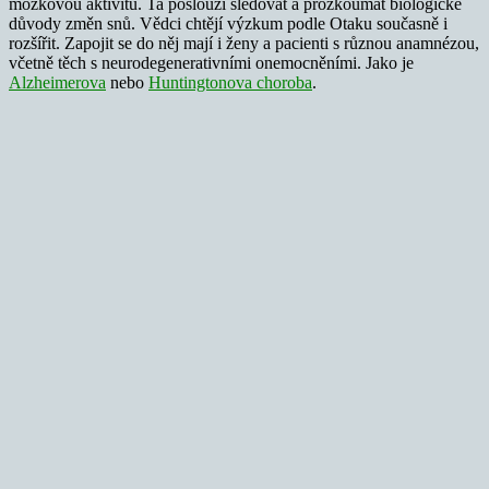
mozkovou aktivitu. Ta poslouží sledovat a prozkoumat biologické
důvody změn snů. Vědci chtějí výzkum podle Otaku současně i
rozšířit. Zapojit se do něj mají i ženy a pacienti s různou anamnézou,
včetně těch s neurodegenerativními onemocněními. Jako je
Alzheimerova
nebo
Huntingtonova choroba
.