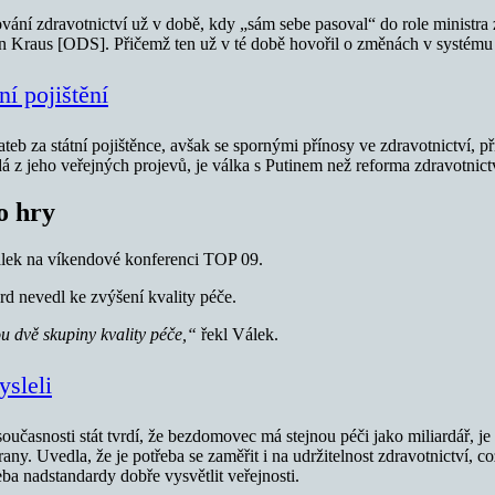
vání zdravotnictví už v době, kdy „sám sebe pasoval“ do role ministra 
Kraus [ODS]. Přičemž ten už v té době hovořil o změnách v systému ak
í pojištění
ateb za státní pojištěnce, avšak se spornými přínosy ve zdravotnictví, pří
 z jeho veřejných projevů, je válka s Putinem než reforma zdravotnict
o hry
lek na víkendové konferenci TOP 09.
rd nevedl ke zvýšení kvality péče.
u dvě skupiny kvality péče,“
řekl Válek.
ysleli
v současnosti stát tvrdí, že bezdomovec má stejnou péči jako miliardář
any. Uvedla, že je potřeba se zaměřit i na udržitelnost zdravotnictví, c
eba nadstandardy dobře vysvětlit veřejnosti.