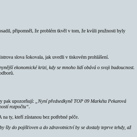
adil, připomněl, že problém tkvěl v tom, že kvůli pružnosti byly
strova slova šokovala, jak uvedli v tiskovém prohlášení.
 nynější ekonomické krizi, kdy se mnoho lidí obává o svoji budoucnost.
odborů.
ory pak upozorňují:
„Nyní předsedkyně TOP 09 Markéta Pekarová
lností rozpočtu“.
A na ty, kteří zůstanou bez potřebné péče.
by šly do pojišťoven a do zdravotnictví by se dostaly teprve tehdy, až