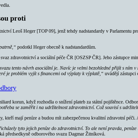
edla.
ou proti
nictví Leoš Heger [TOP 09], jenž tehdy nadstandardy v Parlamentu pros
opatrně,“
podotkl Heger obecně k nadstandardům.
 svaz zdravotnictví a sociální péče ČR [OSZSP ČR]. Jeho zástupce mini
svazu tento návrh asociální je. Navíc je velmi bezohledné přijít s ním v
eré je problém vyjít s financemi od výplaty k výplatě,“
uvádějí zástupci 
odbory
iliard korun, když rozhodla o snížení plateb za státní pojištěnce. Odb
 potřeba se zaměřit i na udržitelnost zdravotnictví. Což souvisí s udržite
y, kteří mají peníze a budou mít zabezpečenou kvalitní zdravotní péči. 
cházely tyto jejich peníze do zdravotnictví.
To ale není pravda, peníze 
íká předsedkyně odborového svazu Dagmar Žitníková.