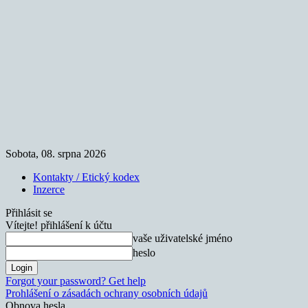
Sobota, 08. srpna 2026
Kontakty / Etický kodex
Inzerce
Přihlásit se
Vítejte! přihlášení k účtu
vaše uživatelské jméno
heslo
Forgot your password? Get help
Prohlášení o zásadách ochrany osobních údajů
Obnova hesla