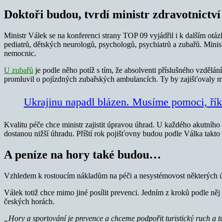
Doktoři budou, tvrdí ministr zdravotnictv
Ministr Válek se na konferenci strany TOP 09 vyjádřil i k dalším otázk
pediatrů, dětských neurologů, psychologů, psychiatrů a zubařů. Ministr
nemocnic.
U zubařů
je podle něho potíž s tím, že absolventi příslušného vzdělán
promluvil o pojízdných zubařských ambulancích. Ty by zajišťovaly mo
Ukrajinu napadl blázen. Musíme pomoci, řík
Kvalitu péče chce ministr zajistit úpravou úhrad. U každého akutního
dostanou nižší úhradu. Příští rok pojišťovny budou podle Válka takt
A peníze na hory také budou…
Vzhledem k rostoucím nákladům na péči a nesystémovost některých úhr
Válek totiž chce mimo jiné posílit prevenci. Jedním z kroků podle něj
českých horách.
„Hory a sportování je prevence a chceme podpořit turistický ruch a t