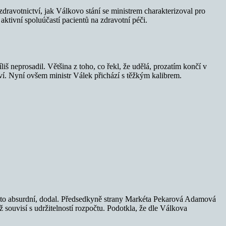
zdravotnictví, jak Válkovo stání se ministrem charakterizoval pro
tivní spoluúčastí pacientů na zdravotní péči.
liš neprosadil. Většina z toho, co řekl, že udělá, prozatím končí v
ví. Nyní ovšem ministr Válek přichází s těžkým kalibrem.
, je to absurdní, dodal. Předsedkyně strany Markéta Pekarová Adamová
ož souvisí s udržitelností rozpočtu. Podotkla, že dle Válkova