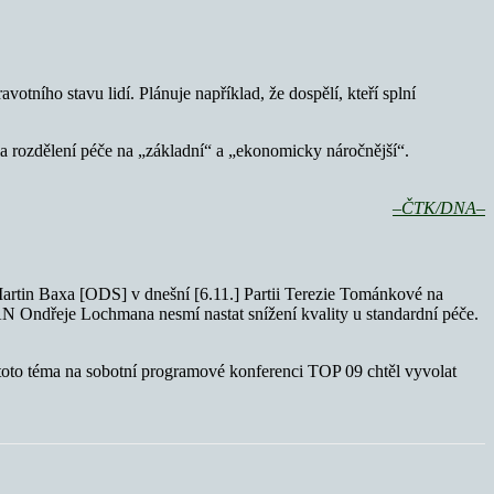
tního stavu lidí. Plánuje například, že dospělí, kteří splní
la rozdělení péče na „základní“ a „ekonomicky náročnější“.
–ČTK/DNA–
Martin Baxa [ODS] v dnešní [6.11.] Partii Terezie Tománkové na
TAN Ondřeje Lochmana nesmí nastat snížení kvality u standardní péče.
 toto téma na sobotní programové konferenci TOP 09 chtěl vyvolat