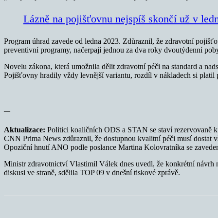
Lázně na pojišťovnu nejspíš skončí už v led
Program úhrad zavede od ledna 2023. Zdůraznil, že zdravotní pojišťovn
preventivní programy, načerpají jednou za dva roky dvoutýdenní poby
Novelu zákona, která umožnila dělit zdravotní péči na standard a nad
Pojišťovny hradily vždy levnější variantu, rozdíl v nákladech si platil
—
Aktualizace:
Politici koaličních ODS a STAN se staví rezervovaně k
CNN Prima News zdůraznil, že dostupnou kvalitní péči musí dostat vši
Opoziční hnutí ANO podle poslance Martina Kolovratníka se zavede
Ministr zdravotnictví Vlastimil Válek dnes uvedl, že konkrétní návr
diskusi ve straně, sdělila TOP 09 v dnešní tiskové zprávě.
Sdílet