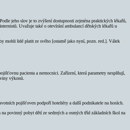
 Podle jeho slov je to zvýšení dostupnosti zejména praktických lékařů,
 internistů. Uvažuje také o otevírání ambulancí dětských lékařů u
 mohli lidé platit ze svého [ostatně jako nyní, pozn. red.]. Válek
jišťovnu pacienta a nemocnici. Zařízení, která parametry nesplňují,
oviny výkonů.
otních pojišťoven podpoří hoteliéry a další podnikatele na horách.
en na povinný pobyt dětí ze sedmých a osmých tříd základních škol na