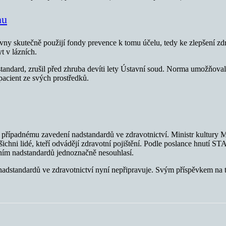
nu
y skutečně použijí fondy prevence k tomu účelu, tedy ke zlepšení zdravo
t v lázních.
standard, zrušil před zhruba devíti lety Ústavní soud. Norma umožňova
 pacient ze svých prostředků.
 případnému zavedení nadstandardů ve zdravotnictví. Ministr kultury 
chni lidé, kteří odvádějí zdravotní pojištění. Podle poslance hnutí S
ním nadstandardů jednoznačně nesouhlasí.
h nadstandardů ve zdravotnictví nyní nepřipravuje. Svým příspěvkem na