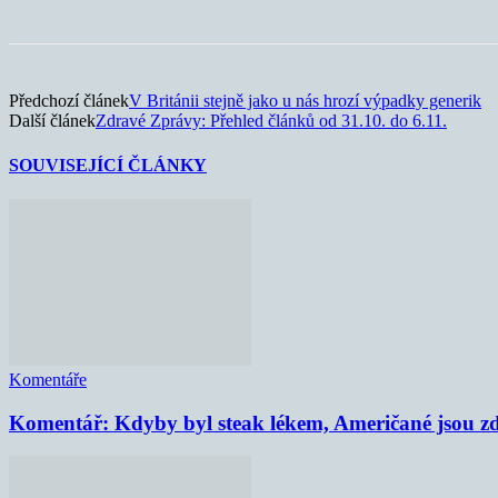
Předchozí článek
V Británii stejně jako u nás hrozí výpadky generik
Další článek
Zdravé Zprávy: Přehled článků od 31.10. do 6.11.
SOUVISEJÍCÍ ČLÁNKY
Komentáře
Komentář: Kdyby byl steak lékem, Američané jsou zd