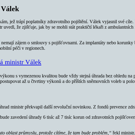
í Válek
ám, jež trápí poplatníky zdravotního pojištění. Válek vyjasnil své cíle.
 uvedl, že zjišťuje, jak by se mohli stát praktičtí lékaři z ambulantních
í nemají zájem o smlouvy s pojišťovnami. Za implantáty nebo korunky by
bilní péči v regionech.
á ministr Válek
 výkonu s vymezenou kvalitou bude vždy stejná úhrada bez ohledu na po
o postupovat až u čtvrtiny výkonů a do příštích sněmovních voleb u pol
ad ministr překvapil další revoluční novinkou. Z fondů prevence zdrav
 bude zavedení úhrady 6 tisíc až 7 tisíc korun od zdravotních pojišťov
uto oblast průmyslu, protože cítíme, že tam bude problém,“
řekl ministr.