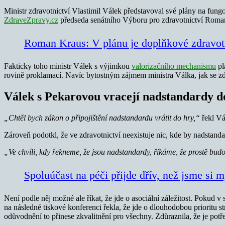
Ministr zdravotnictví Vlastimil Válek představoval své plány na fungo
ZdraveZpravy.cz
předseda senátního Výboru pro zdravotnictví Roman 
Roman Kraus: V plánu je doplňkové zdravotn
Fakticky toho ministr Válek s výjimkou
valorizačního mechanismu
pl
rovině proklamací. Navíc bytostným zájmem ministra Válka, jak se zdá
Válek s Pekarovou vracejí nadstandardy d
„Chtěl bych zákon o připojištění nadstandardu vrátit do hry,“
řekl Vá
Zároveň podotkl, že ve zdravotnictví neexistuje nic, kde by nadstanda
„Ve chvíli, kdy řekneme, že jsou nadstandardy, říkáme, že prostě budo
Spoluúčast na péči přijde dřív, než jsme si m
Není podle něj možné ale říkat, že jde o asociální záležitost. Pokud 
na následné tiskové konferenci řekla, že jde o dlouhodobou prioritu str
odůvodnění to přinese zkvalitnění pro všechny. Zdůraznila, že je potř