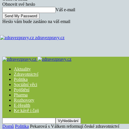
Obnovit své heslo
Váš e-mail
Heslo vám bude zasláno na váš email
zdravezpravy.cz
Aktuality
Zdravotnictví
Politika
Sociální věci
Pojištění
Pharma
Rozhovory
E-Health
Ke kávě i čaji
Domů
Politika
Pekarová s Válkem reformují české zdravotnictví