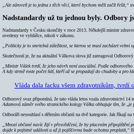
„Ale zároveň je to jedna z těch věcí, které bychom měli začít řešit,“
uv
Nadstandardy už tu jednou byly. Odbory js
Nadstandardy v Česku skončily v roce 2013. Někdejší ministr zdravot
uvedeny ve vyhlášce, nikoli v zákonu.
„Politicky je to smrtelná záležitost, se kterou se musí zacházet velmi 
Skutečností je, že na aktuální Válkova slova již zareagoval Odborový
„Ministr Válek tvrdí, že jeho návrh není asociální. Podle odborového 
A kdy strmě roste počet lidí, kteří už se propadají do chudoby a pro kt
Vláda dala facku všem zdravotníkům, tvrdí 
Odborový svaz připomíná, že tato vláda letos vzala zdravotnictví 14 m
Adamová záměr svého stranického kolegy Válka obhajuje tím, že
„
je
Odboráři nesouhlasí s dělením občanů na dvě kategorie. Jak říkají na t
„Mnozí občané navíc žijí v přesvědčení, že by placením připojištění při
dojde k pojistné události a až ji pojišťovna bude ochotna proplatit,“
ř