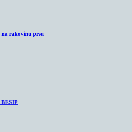
u na rakovinu prsu
je BESIP