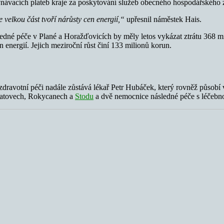
rovnávacích plateb kraje za poskytování služeb obecného hospodářskéh
e velkou část tvoří nárůsty cen energií,“
upřesnil náměstek Hais.
sledné péče v Plané a Horažďovicích by měly letos vykázat ztrátu 368 mi
energií. Jejich meziroční růst činí 133 milionů korun.
ravotní péči nadále zůstává lékař Petr Hubáček, který rovněž působí
Klatovech, Rokycanech a
Stodu
a dvě nemocnice následné péče s léčebno