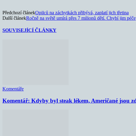
Předchozí článek
Opilců na záchytkách přibývá, zaplatí jich třetina
Další článek
Ročně na světě umírá přes 7 milionů dětí. Chybí jim péče
SOUVISEJÍCÍ ČLÁNKY
Komentáře
Komentář: Kdyby byl steak lékem, Američané jsou zd