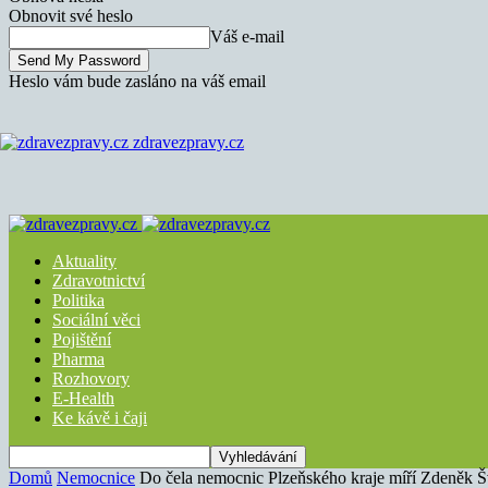
Obnovit své heslo
Váš e-mail
Heslo vám bude zasláno na váš email
zdravezpravy.cz
Aktuality
Zdravotnictví
Politika
Sociální věci
Pojištění
Pharma
Rozhovory
E-Health
Ke kávě i čaji
Domů
Nemocnice
Do čela nemocnic Plzeňského kraje míří Zdeněk 