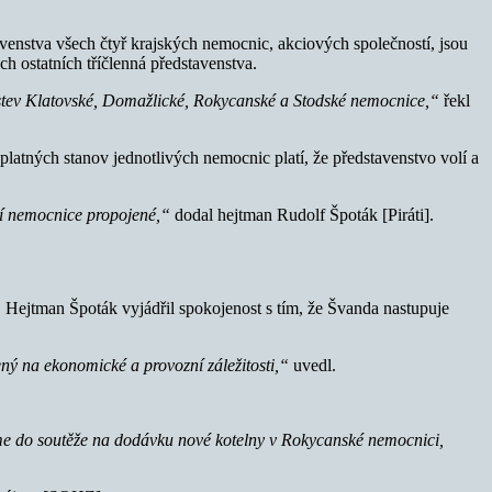
avenstva všech čtyř krajských nemocnic, akciových společností, jsou
ch ostatních tříčlenná představenstva.
nstev Klatovské, Domažlické, Rokycanské a Stodské nemocnice,“
řekl
latných stanov jednotlivých nemocnic platí, že představenstvo volí a
í nemocnice propojené,“
dodal hejtman Rudolf Špoták [Piráti].
 Hejtman Špoták vyjádřil spokojenost s tím, že Švanda nastupuje
ý na ekonomické a provozní záležitosti,“
uvedl.
eme do soutěže na dodávku nové kotelny v Rokycanské nemocnici,