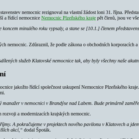
avenstev nemocnic rezignoval na vlastní žádost loni 31. října. Předst
ší a řídící nemocnice
Nemocnic Plzeňského kraje
pět členů, jsou ve vše
e koncem minulého roku vypsaly, a
stane se [10.1.] členem představe
ých nemocnic. Zdůraznil, že podle zákona o obchodních korporacích a p
ílených služeb Klatovské nemocnice tak, aby byly všechny naše akutn
ní
cnice jakožto řídící společnost uskupení Nemocnice Plzeňského kraje.
mi.
ový manažer v nemocnici v Brandýse nad Labem. Bude primárně zaměřen
m rozvoji a modernizacích krajských nemocnic.
 příjmy. A pokračujeme v projektech nového pavilonu v Klatovech a jd
lších akcí,“
dodal Špoták.