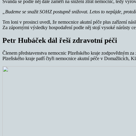
Švanda se podle něj dále zaměří na snížení ztrát nemocnic, tedy vy
„Budeme se snažit SOHZ postupně snižovat.
Letos to nepůjde, protož
Ten loni v prosinci uvedl, že nemocnice akutní péče plus zařízení ná
Za zápornými výsledky hospodaření podle něj stojí vysoké nárůsty cen 
Petr Hubáček dál řeší zdravotní péči
Členem představenstva nemocnic Plzeňského kraje zodpovědným za zd
Plzeňského kraje patří čtyři nemocnice akutní péče v Domažlicích, 