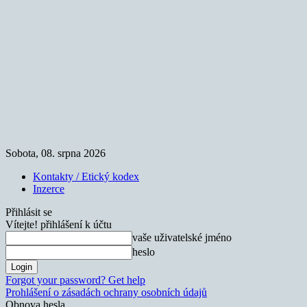
Sobota, 08. srpna 2026
Kontakty / Etický kodex
Inzerce
Přihlásit se
Vítejte! přihlášení k účtu
vaše uživatelské jméno
heslo
Forgot your password? Get help
Prohlášení o zásadách ochrany osobních údajů
Obnova hesla