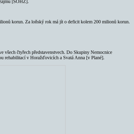
o zájmu [SOHZ].
lionů korun. Za loňský rok má jít o deficit kolem 200 milionů korun.
 ve všech čtyřech představenstvech. Do Skupiny Nemocnice
u rehabilitací v Horažďovicích a Svatá Anna [v Plané].