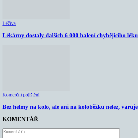
Léčiva
Lékárny dostaly dalších 6 000 balení chybějícího lék
Komerční pojištění
Bez helmy na kolo, ale ani na koloběžku nelez, varu
KOMENTÁŘ