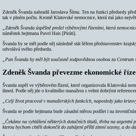
Zdeněk Švanda nahradil Jaroslava Šímu. Ten na funkci předsedy předst
tak v plném počtu. Kromě Klatovské nemocnice, která má jako největ
„Zdeněk Švanda úspěšně prošel výběrovými řízeními, která nemocnic
náměstek hejtmana Pavel Hais [Piráti].
Švanda by se měl podle něj následně stát šéfem představenstev krajsk
odvolává svého předsedu.
„Pan Švanda by měl být současně zodpovědnou osobou za Centrum sd
Zdeněk Švanda převezme ekonomické říze
Švanda uspěl ve výběrovém řízení, které organizovala Klatovská nemo
ihned. Podle něj jde o kvalitního manažera s velmi dobrými reference
„Celý život pracoval v manažerských funkcích, naposledy jako kriz
Švanda se podle hejtmana bude zásadní měrou podílet i na investiční
„Čekáme na vyhlášení některých dotačních titulů, třeba na urgentní
kterou bychom chtěli dokončit do zahájení příští zimní sezony, a do da