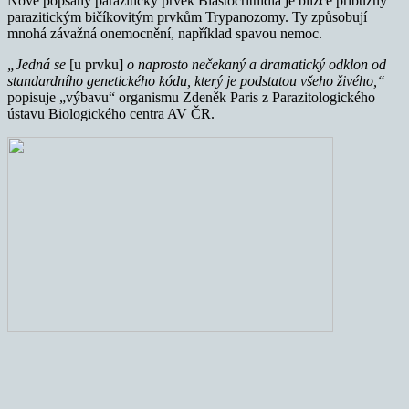
Nově popsaný parazitický prvek Blastocrithidia je blízce příbuzný
parazitickým bičíkovitým prvkům Trypanozomy. Ty způsobují
mnohá závažná onemocnění, například spavou nemoc.
„Jedná se
[u prvku]
o naprosto nečekaný a dramatický odklon od
standardního genetického kódu, který je podstatou všeho živého,“
popisuje „výbavu“ organismu Zdeněk Paris z Parazitologického
ústavu Biologického centra AV ČR.