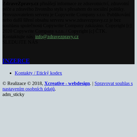
ZdraveZpravy.cz
přinášejí informace ze zdravotnictví, zdravotní
péče a zdravého životního stylu s přesahem do sociální politiky.
Provozovatelem serveru je Copywrite Company s.r.o. Publikování
nebo další šíření obsahu serveru www.zdravezpravy.cz je bez
souhlasu společnosti Copywrite Company zakázáno. Copyright [c]
2020 Copywrite Company s.r.o. / Copyright [c] ČTK.
Kontaktujte nás:
info@zdravezpravy.cz
SLEDUJTE NÁS
INZERCE
Kontakty / Etický kodex
© Realizace © 2018,
Xcreative - webdesign
. |
Spravovat souhlas s
nastavením osobních údajů
.
adm_sticky