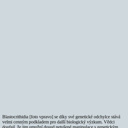
Blastocrithidia [foto vpravo] se díky své genetické odchylce stává
velmi cenným podkladem pro další biologický výzkum. Vědci
doufají, že jim umožní dosud netušené manipulace s genetickým