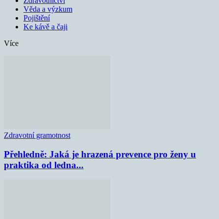
Zdravotnictví
Věda a výzkum
Pojištění
Ke kávě a čaji
Více
Zdravotní gramotnost
Přehledně: Jaká je hrazená prevence pro ženy u
praktika od ledna...