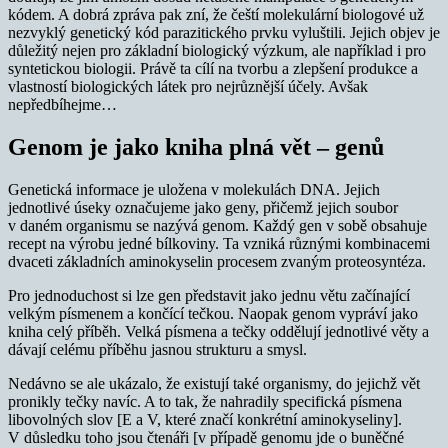
kódem. A dobrá zpráva pak zní, že čeští molekulární biologové už
nezvyklý genetický kód parazitického prvku vyluštili. Jejich objev je
důležitý nejen pro základní biologický výzkum, ale například i pro
syntetickou biologii. Právě ta cílí na tvorbu a zlepšení produkce a
vlastností biologických látek pro nejrůznější účely. Avšak
nepředbíhejme…
Genom je jako kniha plná vět – genů
Genetická informace je uložena v molekulách DNA. Jejich
jednotlivé úseky označujeme jako geny, přičemž jejich soubor
v daném organismu se nazývá genom. Každý gen v sobě obsahuje
recept na výrobu jedné bílkoviny. Ta vzniká různými kombinacemi
dvaceti základních aminokyselin procesem zvaným proteosyntéza.
Pro jednoduchost si lze gen představit jako jednu větu začínající
velkým písmenem a končící tečkou. Naopak genom vypráví jako
kniha celý příběh. Velká písmena a tečky oddělují jednotlivé věty a
dávají celému příběhu jasnou strukturu a smysl.
Nedávno se ale ukázalo, že existují také organismy, do jejichž vět
pronikly tečky navíc. A to tak, že nahradily specifická písmena
libovolných slov [E a V, které značí konkrétní aminokyseliny].
V důsledku toho jsou čtenáři [v případě genomu jde o buněčné