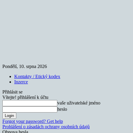
Pondělí, 10. srpna 2026
Kontakty / Etický kodex
Inzerce
Přihlásit se
Vítejte! přihlášení k účtu
vaše uživatelské jméno
heslo
Forgot your password? Get help
Prohlášení o zásadách ochrany osobních údajů
Obnova hesla