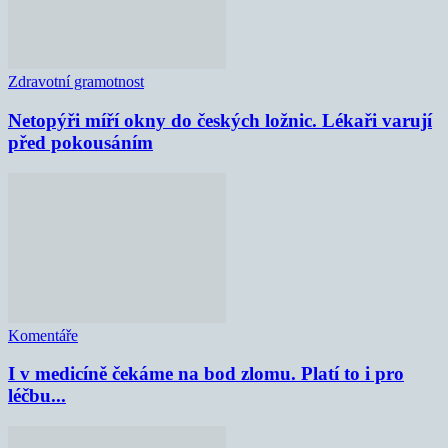
Zdravotní gramotnost
Netopýři míří okny do českých ložnic. Lékaři varují
před pokousáním
Komentáře
I v medicíně čekáme na bod zlomu. Platí to i pro
léčbu...