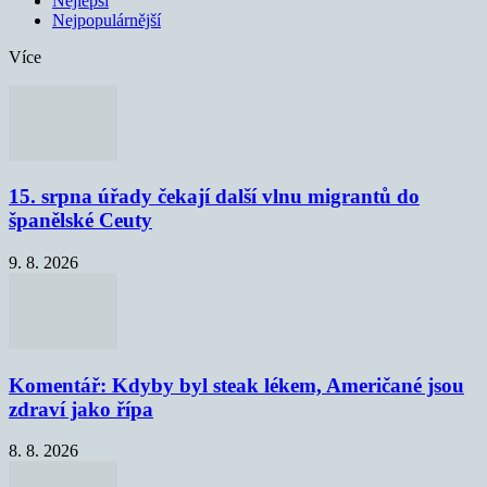
Nejlepší
Nejpopulárnější
Více
15. srpna úřady čekají další vlnu migrantů do
španělské Ceuty
9. 8. 2026
Komentář: Kdyby byl steak lékem, Američané jsou
zdraví jako řípa
8. 8. 2026