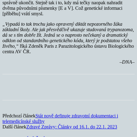
správně ukončit. Stejně tak i to, kdy má tečky naopak nahradit
dvěma původními písmenky [E a V]. Což genetické informaci
[příběhu] vrátí smysl.
„Vypadá to tak trochu jako opravený diktát nepozorného žáka
základní školy. Ale jak přesvědčivě ukazuje studovaná trypanozoma,
dá se s tím dobře žít. Jedná se o naprosto nečekaný a dramatický
odklon od standardního genetického kódu, který je podstatou všeho
živého,“
říká Zdeněk Paris z Parazitologického ústavu Biologického
centra AV ČR.
–DNA–
Předchozí článek
Stát nově definuje zdravotní dokumentaci i
telemedicínské služby
Další článek
Zdravé Zprávy: Články od 16.1. do 22.1. 2023