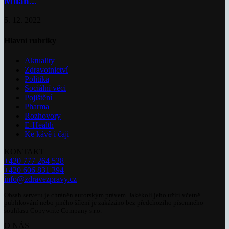
Milan...
5. 12. 2022
Hlavní rubriky
Aktuality
Zdravotnictví
Politika
Sociální věci
Pojištění
Pharma
Rozhovory
E-Health
Ke kávě i čaji
KONTAKT
+420 777 264 528
+420 606 831 394
info@zdravezpravy.cz
Obsah serveru je chráněn autorským právem. Jakékoli jeho užití včetně
publikování nebo jiného šíření je zakázáno bez předchozího písemného
souhlasu Copywrite Company s.r.o.
O NÁS