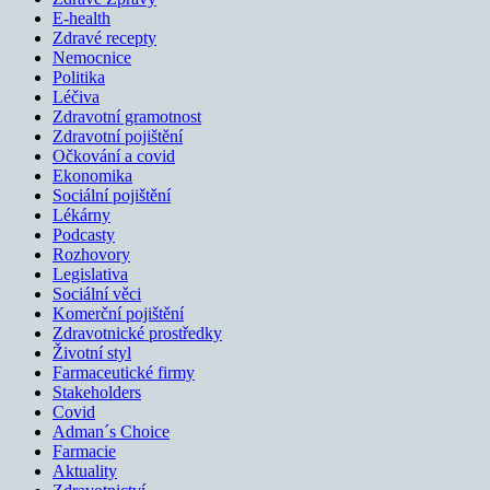
E-health
Zdravé recepty
Nemocnice
Politika
Léčiva
Zdravotní gramotnost
Zdravotní pojištění
Očkování a covid
Ekonomika
Sociální pojištění
Lékárny
Podcasty
Rozhovory
Legislativa
Sociální věci
Komerční pojištění
Zdravotnické prostředky
Životní styl
Farmaceutické firmy
Stakeholders
Covid
Adman´s Choice
Farmacie
Aktuality