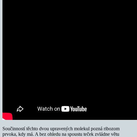
Součinností těchto dvou upravených molekul pozná ribozom
prvoka, kdy má. A bez ohledu na spoustu teček zvládne větu