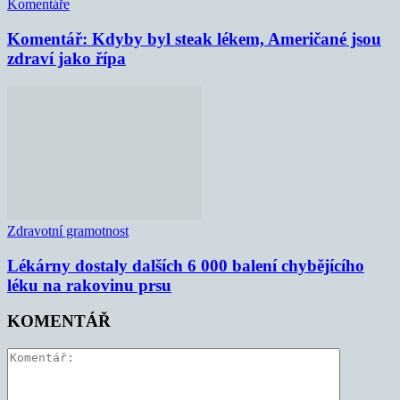
Komentáře
Komentář: Kdyby byl steak lékem, Američané jsou
zdraví jako řípa
Zdravotní gramotnost
Lékárny dostaly dalších 6 000 balení chybějícího
léku na rakovinu prsu
KOMENTÁŘ