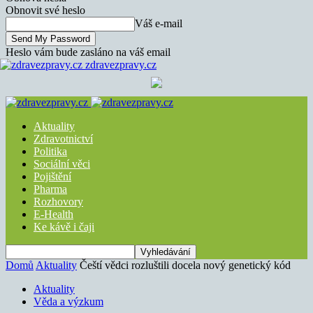
Obnovit své heslo
Váš e-mail
Heslo vám bude zasláno na váš email
zdravezpravy.cz
Aktuality
Zdravotnictví
Politika
Sociální věci
Pojištění
Pharma
Rozhovory
E-Health
Ke kávě i čaji
Domů
Aktuality
Čeští vědci rozluštili docela nový genetický kód
Aktuality
Věda a výzkum