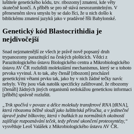
luštitele genetického kódu, tzv. ribozomy] zmateni, kde věty
skutečně končí. A příběh se pro ně stává nesrozumitelným. V
přeneseném slova smyslu by se dalo říci, že u nich došlo k
biblickému zmatení jazyků jako v pradávné říši Babylonské.
Genetický kód Blastocrithidia je
nejdivočejší
Snad nejzmatenější ze všech je právě nově popsaný druh
trypanozomy parazitující na českých plošticích. Vědci z
Parazitologického ústavu Biologického centra a Mikrobiologického
ústavu AV ČR rozluštili molekulární mechanismus, který se u tohoto
prvoka vyvinul. A to tak, aby čtenář [ribozom] procházel
genetickými větami prvku tak, jako by v nich žádné tečky navíc
nebyly. Věty jsou však natolik specificky zašifrované, že ribozomy
[čtenáři] žádných jiných organismů nedokážou genetickou informaci
[příběh] správně rozluštit.
„Trik spočívá v povaze a délce molekuly transferové RNA
[tRNA]
,
která ribozomu běžně slouží jako luštitelská příručka, a v jedinečné
úpravě jedné bílkoviny, která v buňkách za normálních okolností
zajišťuje rozpoznávání teček, tedy přesné ukončení proteosyntézy,“
vysvětluje Leoš Valášek z Mikrobiologického ústavu AV ČR.