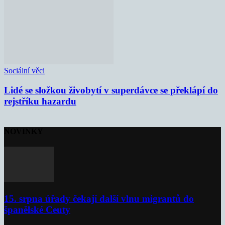
Sociální věci
Lidé se složkou živobytí v superdávce se překlápí do
rejstříku hazardu
NOVINKY
15. srpna úřady čekají další vlnu migrantů do
španělské Ceuty