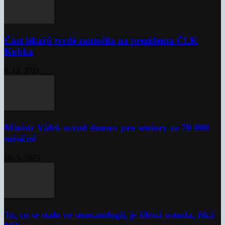
Část lékařů tvrdě zaútočila na prezidenta ČLK
Kubka
6. 12. 2021
Ministr Válek ocenil domov pro seniory za 70 000
měsíčně
10. 3. 2023
To, co se stalo ve stomatologii, je šílená ostuda, říká