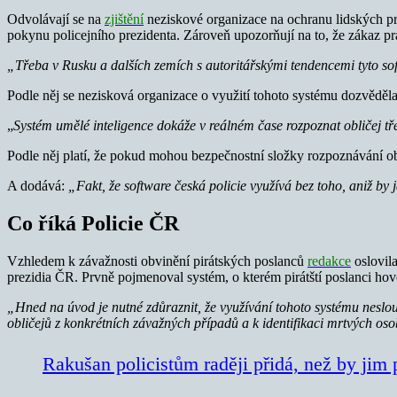
Odvolávají se na
zjištění
neziskové organizace na ochranu lidských prá
pokynu policejního prezidenta. Zároveň upozorňují na to, že zákaz pr
„Třeba v Rusku a dalších zemích s autoritářskými tendencemi tyto soft
Podle něj se nezisková organizace o využití tohoto systému dozvěděla
„
Systém umělé inteligence dokáže v reálném čase rozpoznat obličej tře
Podle něj platí, že pokud mohou bezpečnostní složky rozpoznávání obl
A dodává:
„Fakt, že software česká policie využívá bez toho, aniž by 
Co říká Policie ČR
Vzhledem k závažnosti obvinění pirátských poslanců
redakce
oslovil
prezidia ČR. Prvně pojmenoval systém, o kterém pirátští poslanci ho
„Hned na úvod je nutné zdůraznit, že využívání tohoto systému neslo
obličejů z konkrétních závažných případů a k identifikaci mrtvých os
Rakušan policistům raději přidá, než by jim 