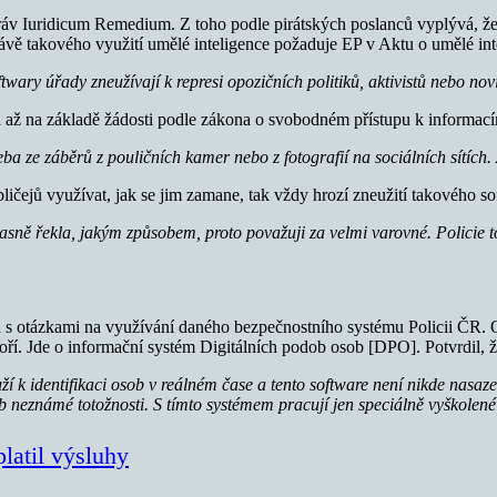
v Iuridicum Remedium. Z toho podle pirátských poslanců vyplývá, že češ
ávě takového využití umělé inteligence požaduje EP v Aktu o umělé int
wary úřady zneužívají k represi opozičních politiků, aktivistů nebo nov
 až na základě žádosti podle zákona o svobodném přístupu k informacím.
ba ze záběrů z pouličních kamer nebo z fotografií na sociálních sítích.
ičejů využívat, jak se jim zamane, tak vždy hrozí zneužití takového so
jasně řekla, jakým způsobem, proto považuji za velmi varovné. Policie to
a s otázkami na využívání daného bezpečnostního systému Policii ČR. 
voří. Jde o informační systém Digitálních podob osob [DPO]. Potvrdil,
uží k identifikaci osob v reálném čase a tento software není nikde n
ob neznámé totožnosti. S tímto systémem pracují jen speciálně vyškolen
platil výsluhy