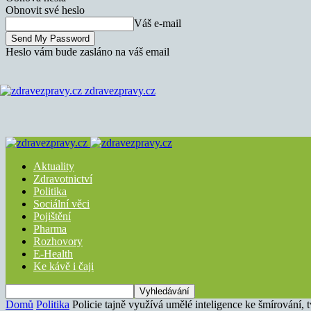
Obnovit své heslo
Váš e-mail
Heslo vám bude zasláno na váš email
zdravezpravy.cz
Aktuality
Zdravotnictví
Politika
Sociální věci
Pojištění
Pharma
Rozhovory
E-Health
Ke kávě i čaji
Domů
Politika
Policie tajně využívá umělé inteligence ke šmírování, tv