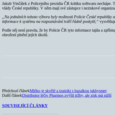
Jakub Vinčálek z Policejního prezidia ČR kritiku softwaru nechápe. 
vlády České republiky. V něm mají své zástupce i neziskové organiz
„Na jednáních tohoto výboru byly možnosti Policie České republiky a 
informace k systému na rozpoznávání tváří řádně poskytli,“
vysvětluje
Podle něj není pravda, že by Policie ČR tyto informace tajila a zpř
ohrožení plnění jejích úkolů.
Sdílet
Předchozí článek
Mléko je skvělé a tzatziki s bazalkou jakbysmet
Další článek
Distributor léčiv Pharmos zvýšil tržby, ale zisk má nižší
SOUVISEJÍCÍ ČLÁNKY