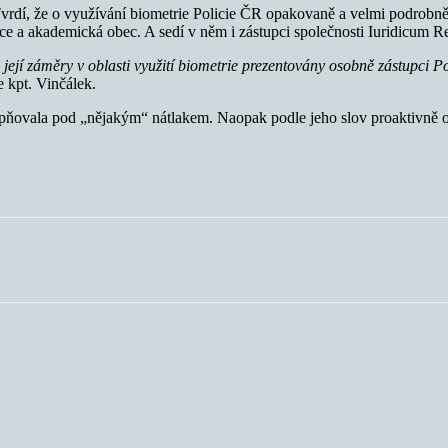
Tvrdí, že o využívání biometrie Policie ČR opakovaně a velmi podrobn
ace a akademická obec. A sedí v něm i zástupci společnosti Iuridicum 
její záměry v oblasti využití biometrie prezentovány osobně zástupci 
 kpt. Vinčálek.
ístupňovala pod „nějakým“ nátlakem. Naopak podle jeho slov proaktivně 