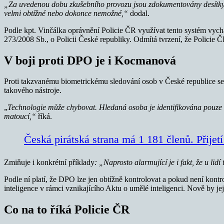
„Za uvedenou dobu zkušebního provozu jsou zdokumentovány desítky ko
velmi obtížné nebo dokonce nemožné,“
dodal.
Podle kpt. Vinčálka oprávnění Policie ČR využívat tento systém vyc
273/2008 Sb., o Policii České republiky. Odmítá tvrzení, že Policie 
V boji proti DPO je i Kocmanová
Proti takzvanému biometrickému sledování osob v České republice se
takového nástroje.
„
Technologie může chybovat. Hledaná osoba je identifikována pouze s
matoucí,“
říká.
Česká pirátská strana má 1 181 členů. Přijet
Zmiňuje i konkrétní příklady
: „Naprosto alarmující je i fakt, že u lid
Podle ní platí, že DPO lze jen obtížně kontrolovat a pokud není kon
inteligence v rámci vznikajícího Aktu o umělé inteligenci. Nově by je
Co na to říká Policie ČR