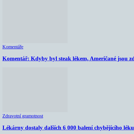
Komentáře
Komentář: Kdyby byl steak lékem, Američané jsou zd
Zdravotní gramotnost
Lékárny dostaly dalších 6 000 balení chybějícího lék