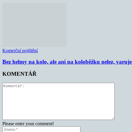
Komerční pojištění
Bez helmy na kolo, ale ani na koloběžku nelez, varu
KOMENTÁŘ
Please enter your comment!