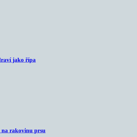
raví jako řípa
u na rakovinu prsu