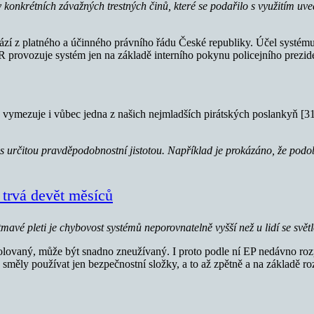
nkrétních závažných trestných činů, které se podařilo s využitím uvede
hází z platného a účinného právního řádu České republiky. Účel systém
ČR provozuje systém jen na základě interního pokynu policejního prezid
 vymezuje i vůbec jedna z našich nejmladších pirátských poslankyň [3
 určitou pravděpodobnostní jistotou. Například je prokázáno, že podo
í trvá devět měsíců
í tmavé pleti je chybovost systémů neporovnatelně vyšší než u lidí se světl
trolovaný, může být snadno zneužívaný. I proto podle ní EP nedávno ro
j směly používat jen bezpečnostní složky, a to až zpětně a na základě r