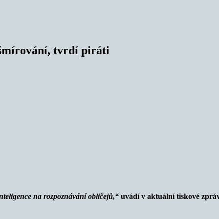
šmírování, tvrdí piráti
inteligence na rozpoznávání obličejů,“
uvádí v aktuální tiskové zprá