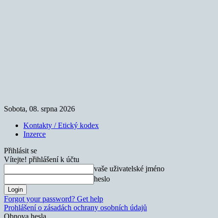
Sobota, 08. srpna 2026
Kontakty / Etický kodex
Inzerce
Přihlásit se
Vítejte! přihlášení k účtu
vaše uživatelské jméno
heslo
Forgot your password? Get help
Prohlášení o zásadách ochrany osobních údajů
Obnova hesla