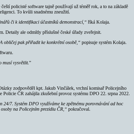
tí policisté software tajně používají už téměř rok, a to na základě
eligenci. To kvůli snadnému zneužití.
inářů či k identifikaci účastníků demonstrací,“
říká Kolaja.
 Detaily ale odmítly příslušné české úřady zveřejnit.
 A obličej pak přiřadit ke konkrétní osobě,“
popisuje systém Kolaja.
ftwaru.
 musí vysvětlit.
”
Otázky zodpověděl kpt. Jakub Vinčálek, vrchní komisař Policejního
 že Policie ČR zahájila zkušební provoz systému DPO 22. srpna 2022.
asazen 24/7. Systém DPO využíváme ke zpětnému porovnávání ad hoc
é osoby na Policejním prezidiu ČR,“
pokračoval.