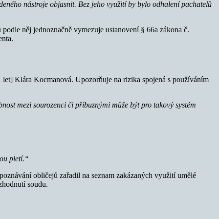
ného nástroje objasnit. Bez jeho využití by bylo odhalení pachatelů
u podle něj jednoznačně vymezuje ustanovení § 66a zákona č.
enta.
1 let] Klára Kocmanová. Upozorňuje na rizika spojená s používáním
bnost mezi sourozenci či příbuznými může být pro takový systém
ou pletí.“
zpoznávání obličejů zařadil na seznam zakázaných využití umělé
ozhodnutí soudu.