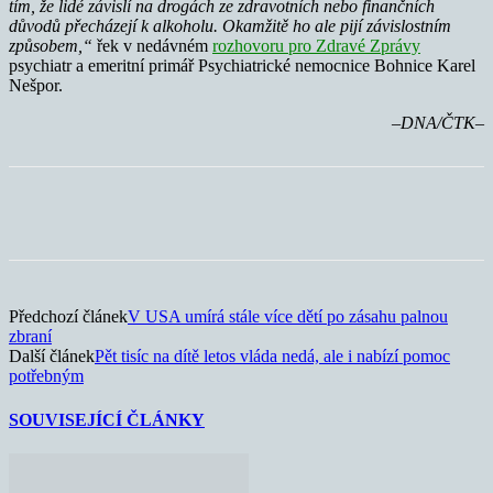
tím, že lidé závislí na drogách ze zdravotních nebo finančních
důvodů přecházejí k alkoholu. Okamžitě ho ale pijí závislostním
způsobem,“
řek v nedávném
rozhovoru pro Zdravé Zprávy
psychiatr a emeritní primář Psychiatrické nemocnice Bohnice Karel
Nešpor.
–DNA/ČTK–
Předchozí článek
V USA umírá stále více dětí po zásahu palnou
zbraní
Další článek
Pět tisíc na dítě letos vláda nedá, ale i nabízí pomoc
potřebným
SOUVISEJÍCÍ ČLÁNKY