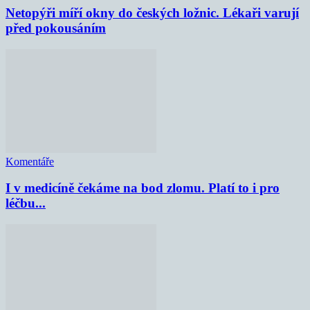
Netopýři míří okny do českých ložnic. Lékaři varují
před pokousáním
Komentáře
I v medicíně čekáme na bod zlomu. Platí to i pro
léčbu...