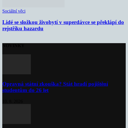
Sociální věci
Lidé se složkou živobytí v superdávce se překlápí do
rejstříku hazardu
NOVINKY
Opravná státní zkouška? Stát hradí pojištění
studentům do 26 let
10. 8. 2026