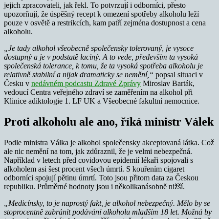
jejich zpracovateli, jak řekl. To potvrzují i odborníci, přesto
upozorňují, že úspěšný recept k omezení spotřeby alkoholu leží
pouze v osvětě a restrikcích, kam patří zejména dostupnost a cena
alkoholu.
„Je tady alkohol všeobecně společensky tolerovaný, je vysoce
dostupný a je v podstatě laciný. A to vede, především ta vysoká
společenská tolerance, k tomu, že ta vysoká spotřeba alkoholu je
relativně stabilní a nijak dramaticky se nemění,“
popsal situaci v
Česku v
nedávném podcastu Zdravé Zprávy
Miroslav Barták,
vedoucí Centra veřejného zdraví se zaměřením na alkohol při
Klinice adiktologie 1. LF UK a Všeobecné fakultní nemocnice.
Proti alkoholu ale ano, říká ministr Válek
Podle ministra Válka je alkohol společensky akceptovaná látka. Což
ale nic nemění na tom, jak zdůraznil, že je velmi nebezpečná.
Například v letech před covidovou epidemií lékaři spojovali s
alkoholem asi šest procent všech úmrtí. S kouřením cigaret
odborníci spojují pětinu úmrtí. Toto jsou přitom data za Českou
republiku. Průměrné hodnoty jsou i několikanásobně nižší.
„Medicínsky, to je naprostý fakt, je alkohol nebezpečný. Mělo by se
stoprocentně zabránit podávání alkoholu mladším 18 let. Možná by