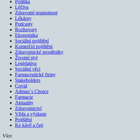
Politika
Léčiva
Zdravotní gramotnost
Lékárny
Podcasty
Rozhovory
Ekonomika
Sociální pojištění
Komerční pojištění
Zdravotnické prostředky
Životní styl
Legislativa
Sociální věci
Farmaceutické firmy
Stakeholders
Covid
Adman´s Choice
Farmacie
Aktuality
Zdravotnictví
Věda a výzkum
Pojištění
Ke kávě a čaji
Více