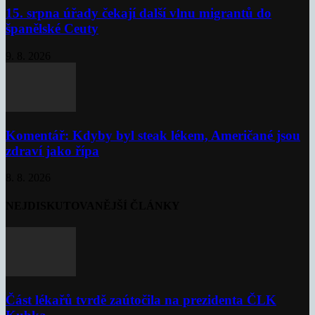
15. srpna úřady čekají další vlnu migrantů do
španělské Ceuty
9. 8. 2026
Komentář: Kdyby byl steak lékem, Američané jsou
zdraví jako řípa
8. 8. 2026
NEJDISKUTOVANĚJŠÍ ČLÁNKY
Část lékařů tvrdě zaútočila na prezidenta ČLK