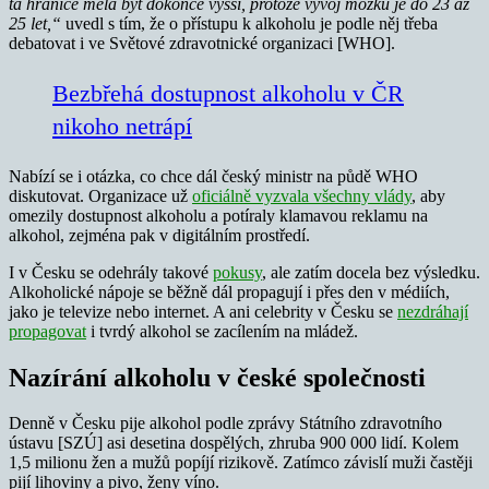
ta hranice měla být dokonce vyšší, protože vývoj mozku je do 23 až
25 let,“
uvedl s tím, že o přístupu k alkoholu je podle něj třeba
debatovat i ve Světové zdravotnické organizaci [WHO].
Bezbřehá dostupnost alkoholu v ČR
nikoho netrápí
Nabízí se i otázka, co chce dál český ministr na půdě WHO
diskutovat. Organizace už
oficiálně vyzvala všechny vlády
, aby
omezily dostupnost alkoholu a potíraly klamavou reklamu na
alkohol, zejména pak v digitálním prostředí.
I v Česku se odehrály takové
pokusy
, ale zatím docela bez výsledku.
Alkoholické nápoje se běžně dál propagují i přes den v médiích,
jako je televize nebo internet. A ani celebrity v Česku se
nezdráhají
propagovat
i tvrdý alkohol se zacílením na mládež.
Nazírání alkoholu v české společnosti
Denně v Česku pije alkohol podle zprávy Státního zdravotního
ústavu [SZÚ] asi desetina dospělých, zhruba 900 000 lidí. Kolem
1,5 milionu žen a mužů popíjí rizikově. Zatímco závislí muži častěji
pijí lihoviny a pivo, ženy víno.