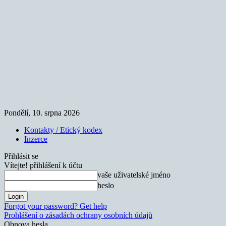
Pondělí, 10. srpna 2026
Kontakty / Etický kodex
Inzerce
Přihlásit se
Vítejte! přihlášení k účtu
vaše uživatelské jméno
heslo
Forgot your password? Get help
Prohlášení o zásadách ochrany osobních údajů
Obnova hesla