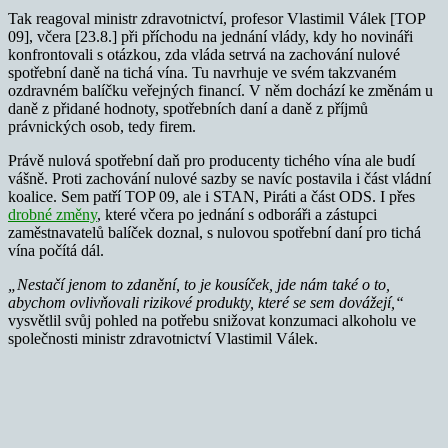
Tak reagoval ministr zdravotnictví, profesor Vlastimil Válek [TOP
09], včera [23.8.] při příchodu na jednání vlády, kdy ho novináři
konfrontovali s otázkou, zda vláda setrvá na zachování nulové
spotřební daně na tichá vína. Tu navrhuje ve svém takzvaném
ozdravném balíčku veřejných financí. V něm dochází ke změnám u
daně z přidané hodnoty, spotřebních daní a daně z příjmů
právnických osob, tedy firem.
Právě nulová spotřební daň pro producenty tichého vína ale budí
vášně. Proti zachování nulové sazby se navíc postavila i část vládní
koalice. Sem patří TOP 09, ale i STAN, Piráti a část ODS. I přes
drobné změny
, které včera po jednání s odboráři a zástupci
zaměstnavatelů balíček doznal, s nulovou spotřební daní pro tichá
vína počítá dál.
„Nestačí jenom to zdanění, to je kousíček, jde nám také o to,
abychom ovlivňovali rizikové produkty, které se sem dovážejí,“
vysvětlil svůj pohled na potřebu snižovat konzumaci alkoholu ve
společnosti ministr zdravotnictví Vlastimil Válek.