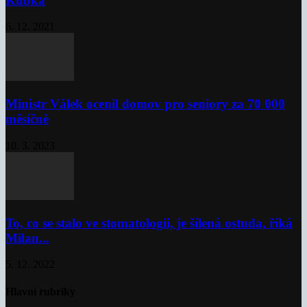
Kubka
6. 12. 2021
Ministr Válek ocenil domov pro seniory za 70 000
měsíčně
10. 3. 2023
To, co se stalo ve stomatologii, je šílená ostuda, říká
Milan...
5. 12. 2022
Hlavní rubriky