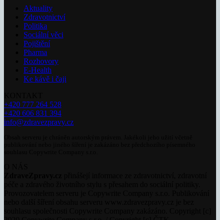
Aktuality
Zdravotnictví
Politika
Sociální věci
Pojištění
Pharma
Rozhovory
E-Health
Ke kávě i čaji
KONTAKT
+420 777 264 528
+420 606 831 394
info@zdravezpravy.cz
Obsah serveru je chráněn autorským právem. Jakékoli jeho užití včetně
publikování nebo jiného šíření je zakázáno bez předchozího písemného
souhlasu Copywrite Company s.r.o.
O NÁS
ZdraveZpravy.cz
přinášejí informace ze zdravotnictví, zdravotní
péče a zdravého životního stylu s přesahem do sociální politiky.
Provozovatelem serveru je Copywrite Company s.r.o. Publikování
nebo další šíření obsahu serveru www.zdravezpravy.cz je bez
souhlasu společnosti Copywrite Company zakázáno. Copyright [c]
2020 Copywrite Company s.r.o. / Copyright [c] ČTK.