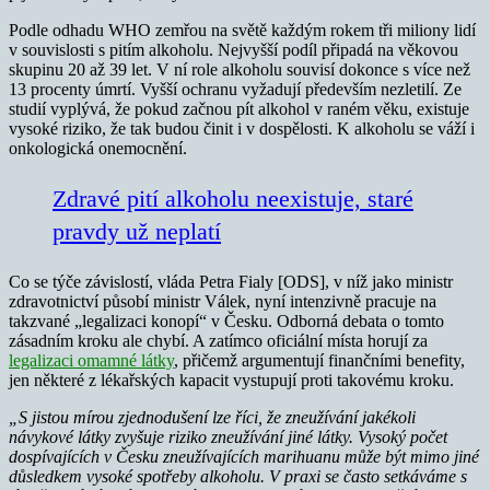
Podle odhadu WHO zemřou na světě každým rokem tři miliony lidí
v souvislosti s pitím alkoholu. Nejvyšší podíl připadá na věkovou
skupinu 20 až 39 let. V ní role alkoholu souvisí dokonce s více než
13 procenty úmrtí. Vyšší ochranu vyžadují především nezletilí. Ze
studií vyplývá, že pokud začnou pít alkohol v raném věku, existuje
vysoké riziko, že tak budou činit i v dospělosti. K alkoholu se váží i
onkologická onemocnění.
Zdravé pití alkoholu neexistuje, staré
pravdy už neplatí
Co se týče závislostí, vláda Petra Fialy [ODS], v níž jako ministr
zdravotnictví působí ministr Válek, nyní intenzivně pracuje na
takzvané „legalizaci konopí“ v Česku. Odborná debata o tomto
zásadním kroku ale chybí. A zatímco oficiální místa horují za
legalizaci omamné látky
, přičemž argumentují finančními benefity,
jen některé z lékařských kapacit vystupují proti takovému kroku.
„
S jistou mírou zjednodušení lze říci, že zneužívání jakékoli
návykové látky zvyšuje riziko zneužívání jiné látky. Vysoký počet
dospívajících v Česku zneužívajících marihuanu může být mimo jiné
důsledkem vysoké spotřeby alkoholu. V praxi se často setkáváme s