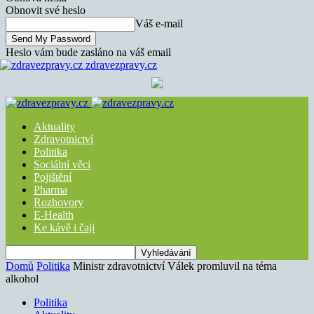
Obnovit své heslo
Váš e-mail
Heslo vám bude zasláno na váš email
zdravezpravy.cz
Aktuality
Zdravotnictví
Politika
Sociální věci
Pojištění
Pharma
Rozhovory
E-Health
Ke kávě i čaji
Domů
Politika
Ministr zdravotnictví Válek promluvil na téma
alkohol
Politika