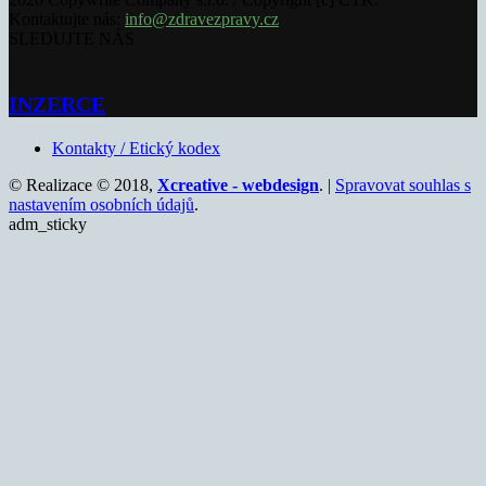
Kontaktujte nás:
info@zdravezpravy.cz
SLEDUJTE NÁS
INZERCE
Kontakty / Etický kodex
© Realizace © 2018,
Xcreative - webdesign
. |
Spravovat souhlas s
nastavením osobních údajů
.
adm_sticky