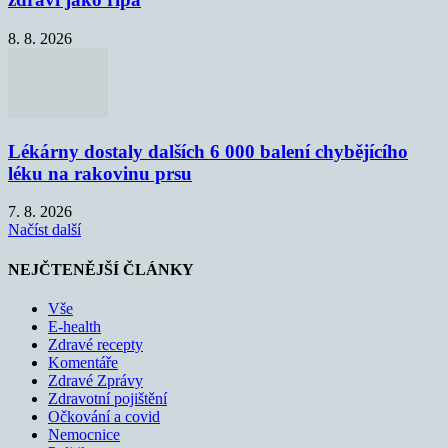
8. 8. 2026
Lékárny dostaly dalších 6 000 balení chybějícího
léku na rakovinu prsu
7. 8. 2026
Načíst další
NEJČTENĚJŠÍ ČLÁNKY
Vše
E-health
Zdravé recepty
Komentáře
Zdravé Zprávy
Zdravotní pojištění
Očkování a covid
Nemocnice