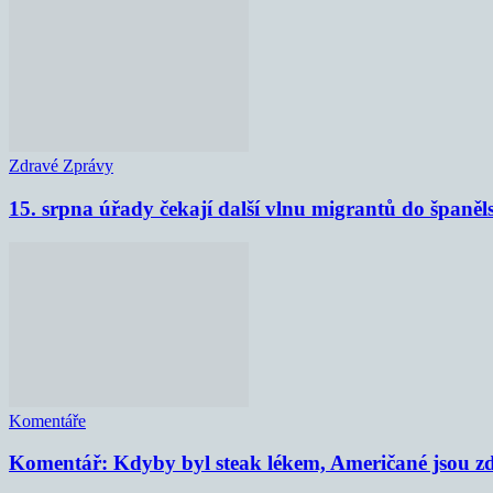
Zdravé Zprávy
15. srpna úřady čekají další vlnu migrantů do španěl
Komentáře
Komentář: Kdyby byl steak lékem, Američané jsou zd