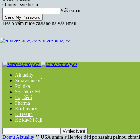
Obnovit své heslo
Váš e-mail
Heslo vám bude zasláno na váš email
zdravezpravy.cz
Aktuality
Zdravotnictví
Politika
Sociální věci
Pojištění
Pharma
Rozhovory
E-Health
Ke kávě i čaji
Domů
Aktuality
V USA umírá stále více dětí po zásahu palnou zbraní