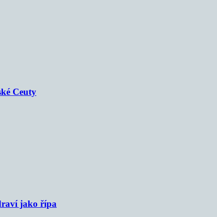
ské Ceuty
raví jako řípa