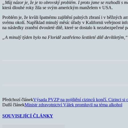
„Můj názor je, že je to obrovský problém. I proto jsme se rozhodli s 
která dlouhé roky žila se svým americkým manželem v USA.
Problém je, že kvůli špatnému zajištění palných zbraní i v běžných a
svému okolí. Například minulý měsíc úřady v Kalifornii veřejnost infor
na následky zranění dvouleté dítě, které se dostalo k nezabezpečené p
„A minulý týden bylo na Floridě zastřeleno šestileté dítě devítiletým,“
Sdílet
Předchozí článek
Výsada PVZP na pojištění cizinců končí. Cizinci si
Další článek
Ministr zdravotnictví Válek promluvil na téma alkohol
SOUVISEJÍCÍ ČLÁNKY