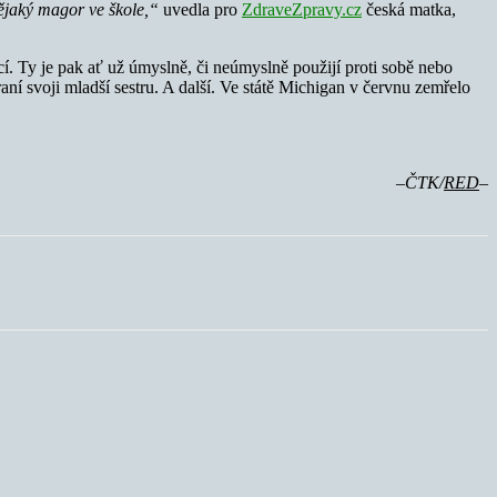
nějaký magor ve škole,“
uvedla pro
ZdraveZpravy.cz
česká matka,
í. Ty je pak ať už úmyslně, či neúmyslně použijí proti sobě nebo
raní svoji mladší sestru. A další. Ve státě Michigan v červnu zemřelo
–ČTK/
RED
–