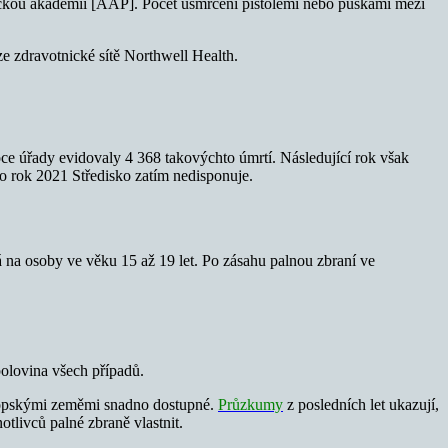
ckou akademií [AAP]. Počet usmrcení pistolemi nebo puškami mezi
zdravotnické sítě Northwell Health.
oce úřady evidovaly 4 368 takovýchto úmrtí. Následující rok však
ro rok 2021 Středisko zatím nedisponuje.
á na osoby ve věku 15 až 19 let. Po zásahu palnou zbraní ve
 polovina všech případů.
evropskými zeměmi snadno dostupné.
Průzkumy
z posledních let ukazují,
tlivců palné zbraně vlastnit.