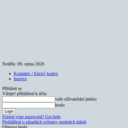
Neděle, 09. srpna 2026
Kontakty / Etický kodex
Inzerce
Přihlásit se
Vítejte! přihlášení k účtu
vaše uživatelské jméno
heslo
Forgot your password? Get help
Prohlášení o zásadách ochrany osobních údajů
Obnova hesla