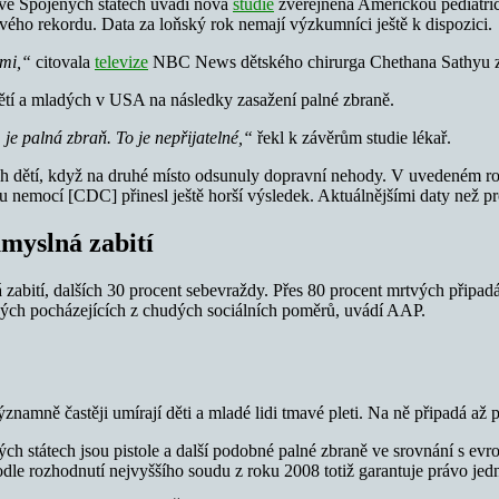
 ve Spojených státech uvádí nová
studie
zveřejněná Americkou pediatri
ho rekordu. Data za loňský rok nemají výzkumníci ještě k dispozici.
emi,“
citovala
televize
NBC News dětského chirurga Chethana Sathyu ze 
ětí a mladých v USA na následky zasažení palné zbraně.
je palná zbraň. To je nepřijatelné,“
řekl k závěrům studie lékař.
kých dětí, když na druhé místo odsunuly dopravní nehody. V uvedeném r
lu nemocí [CDC] přinesl ještě horší výsledek. Aktuálnějšími daty než p
myslná zabití
zabití, dalších 30 procent sebevraždy. Přes 80 procent mrtvých připad
dých pocházejících z chudých sociálních poměrů, uvádí AAP.
významně častěji umírají děti a mladé lidi tmavé pleti. Na ně připadá až
ných státech jsou pistole a další podobné palné zbraně ve srovnání s 
e rozhodnutí nejvyššího soudu z roku 2008 totiž garantuje právo jedno