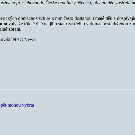
manželem přestěhovat do České republiky. Nechci, aby mi děti zastřelil 
merických domácnostech se k nim často dostanou i malé děti a dospívajíc
movaly, že tříleté dítě na jihu státu zastřelilo v domácnosti drženou zb
alné zbrani.
uvádí NBC News.
 opět mohou vybrat