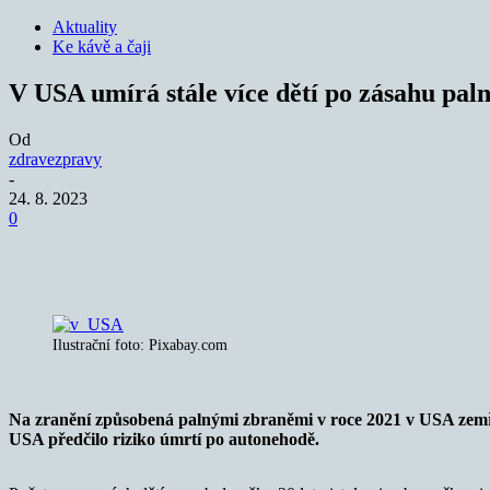
Aktuality
Ke kávě a čaji
V USA umírá stále více dětí po zásahu pal
Od
zdravezpravy
-
24. 8. 2023
0
Sdílet
Ilustrační foto: Pixabay.com
Na zranění způsobená palnými zbraněmi v roce 2021 v USA zemřelo
USA předčilo riziko úmrtí po autonehodě.