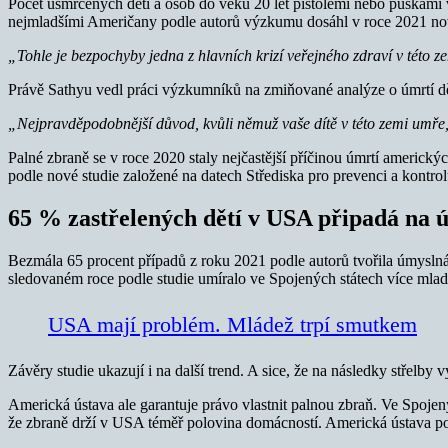
Počet usmrcených dětí a osob do věku 20 let pistolemi nebo puškami
nejmladšími Američany podle autorů výzkumu dosáhl v roce 2021 nové
„Tohle je bezpochyby jedna z hlavních krizí veřejného zdraví v této z
Právě Sathyu vedl práci výzkumníků na zmiňované analýze o úmrtí d
„Nejpravděpodobnější důvod, kvůli němuž vaše dítě v této zemi umře, 
Palné zbraně se v roce 2020 staly nejčastější příčinou úmrtí americ
podle nové studie založené na datech Střediska pro prevenci a kontro
65 % zastřelených dětí v USA připadá na ú
Bezmála 65 procent případů z roku 2021 podle autorů tvořila úmyslná 
sledovaném roce podle studie umíralo ve Spojených státech více mla
USA mají problém. Mládež trpí smutkem
Závěry studie ukazují i na další trend. A sice, že na následky střelby 
Americká ústava ale garantuje právo vlastnit palnou zbraň. Ve Spoje
že zbraně drží v USA téměř polovina domácností. Americká ústava podl