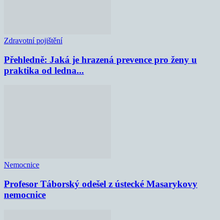
Zdravotní pojištění
Přehledně: Jaká je hrazená prevence pro ženy u
praktika od ledna...
Nemocnice
Profesor Táborský odešel z ústecké Masarykovy
nemocnice