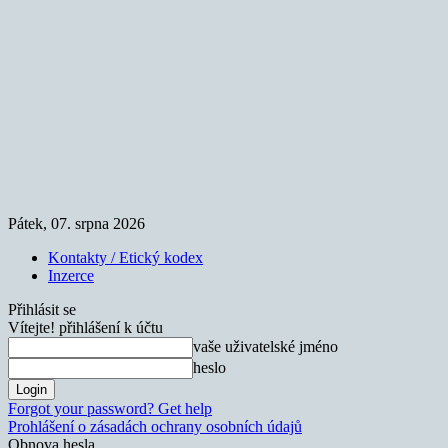
Pátek, 07. srpna 2026
Kontakty / Etický kodex
Inzerce
Přihlásit se
Vítejte! přihlášení k účtu
vaše uživatelské jméno
heslo
Forgot your password? Get help
Prohlášení o zásadách ochrany osobních údajů
Obnova hesla