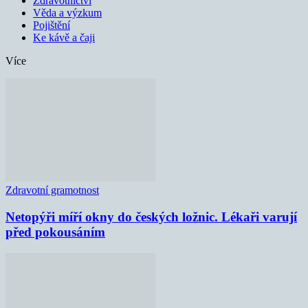
Zdravotnictví
Věda a výzkum
Pojištění
Ke kávě a čaji
Více
Zdravotní gramotnost
Netopýři míří okny do českých ložnic. Lékaři varují
před pokousáním