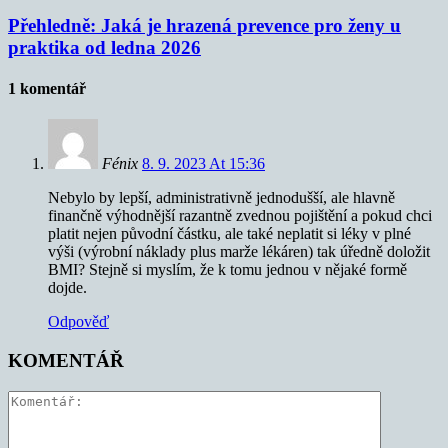
Přehledně: Jaká je hrazená prevence pro ženy u
praktika od ledna 2026
1 komentář
Fénix
8. 9. 2023 At 15:36
Nebylo by lepší, administrativně jednodušší, ale hlavně
finančně výhodnější razantně zvednou pojištění a pokud chci
platit nejen původní částku, ale také neplatit si léky v plné
výši (výrobní náklady plus marže lékáren) tak úředně doložit
BMI? Stejně si myslím, že k tomu jednou v nějaké formě
dojde.
Odpověď
KOMENTÁŘ