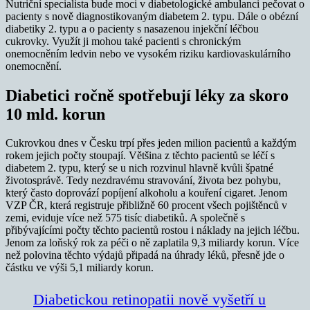
Nutriční specialista bude moci v diabetologické ambulanci pečovat o
pacienty s nově diagnostikovaným diabetem 2. typu. Dále o obézní
diabetiky 2. typu a o pacienty s nasazenou injekční léčbou
cukrovky. Využít ji mohou také pacienti s chronickým
onemocněním ledvin nebo ve vysokém riziku kardiovaskulárního
onemocnění.
Diabetici ročně spotřebují léky za skoro
10 mld. korun
Cukrovkou dnes v Česku trpí přes jeden milion pacientů a každým
rokem jejich počty stoupají. Většina z těchto pacientů se léčí s
diabetem 2. typu, který se u nich rozvinul hlavně kvůli špatné
životosprávě. Tedy nezdravému stravování, života bez pohybu,
který často doprovází popíjení alkoholu a kouření cigaret. Jenom
VZP ČR, která registruje přibližně 60 procent všech pojištěnců v
zemi, eviduje více než 575 tisíc diabetiků. A společně s
přibývajícími počty těchto pacientů rostou i náklady na jejich léčbu.
Jenom za loňský rok za péči o ně zaplatila 9,3 miliardy korun. Více
než polovina těchto výdajů připadá na úhrady léků, přesně jde o
částku ve výši 5,1 miliardy korun.
Diabetickou retinopatii nově vyšetří u