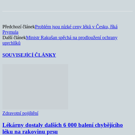
Předchozí článek
Problém jsou nízké ceny léků v Česku, říká
Prymula
Další článek
Ministr Rakušan spěchá na prodloužení ochrany
uprchlíků
SOUVISEJÍCÍ ČLÁNKY
Zdravotní pojištění
Lékárny dostaly dalších 6 000 balení chybějícího
léku na rakovinu prsu