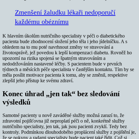
Zmenšení žaludku lékaři nedoporučí
každému obéznímu
K hlavním úkolům nutričního specialisty v péči o diabetického
pacienta bude zhodnocení složení jeho těla i jeho jídelníčku. A s
ohledem na to mu poté navrhnout změny ve stravování a
životosprávě, jež povedou k lepší kompenzaci diabetu. Rovněž ho
upozorní na rizika spojená se špatným stravováním a
nedodržováním nastavené léčby. S pacientem bude v prvních
týdnech a měsících péče specialista v častějším kontaktu. Tím by se
měla posílit motivace pacienta k tomu, aby se změnil, respektive
zlepšil jeho přístup ke svému zdraví.
Konec úhrad „jen tak“ bez sledování
výsledků
Samotné pacienty u nově zaváděné služby možná zarazí to, že
zdravotní pojišťovna již neproplatí péči o ně, konkrétně služby
nutričního specialisty, jen tak, jak jsou pacienti zvyklí. Tedy bez
kontroly. Podmínkou dlouhodobého proplácení služby z pojištění je,
že se pokyny a radami specialisty bude pacient také řídit. Což si