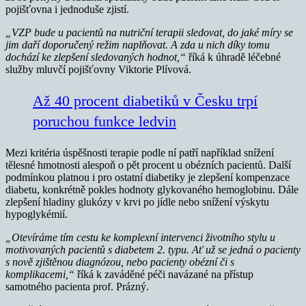
pojišťovna i jednoduše zjistí.
„
VZP bude u pacientů na nutriční terapii sledovat, do jaké míry se
jim daří doporučený režim naplňovat. A zda u nich díky tomu
dochází ke zlepšení sledovaných hodnot,“
říká k úhradě léčebné
služby mluvčí pojišťovny Viktorie Plívová.
Až 40 procent diabetiků v Česku trpí
poruchou funkce ledvin
Mezi kritéria úspěšnosti terapie podle ní patří například snížení
tělesné hmotnosti alespoň o pět procent u obézních pacientů. Další
podmínkou platnou i pro ostatní diabetiky je zlepšení kompenzace
diabetu, konkrétně pokles hodnoty glykovaného hemoglobinu. Dále
zlepšení hladiny glukózy v krvi po jídle nebo snížení výskytu
hypoglykémií.
„Otevíráme tím cestu ke komplexní intervenci životního stylu u
motivovaných pacientů s diabetem 2. typu. Ať už se jedná o pacienty
s nově zjištěnou diagnózou, nebo pacienty obézní či s
komplikacemi,“
říká k zaváděné péči navázané na přístup
samotného pacienta prof. Prázný.