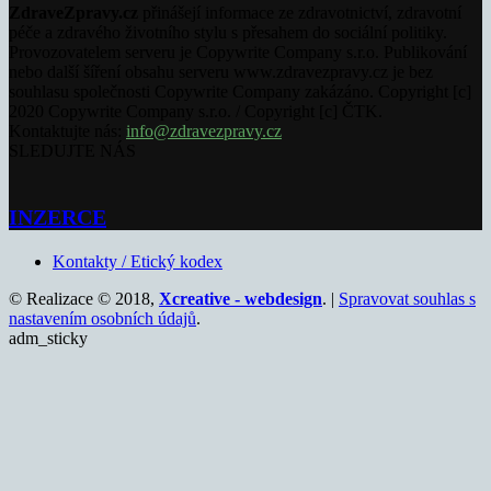
ZdraveZpravy.cz
přinášejí informace ze zdravotnictví, zdravotní
péče a zdravého životního stylu s přesahem do sociální politiky.
Provozovatelem serveru je Copywrite Company s.r.o. Publikování
nebo další šíření obsahu serveru www.zdravezpravy.cz je bez
souhlasu společnosti Copywrite Company zakázáno. Copyright [c]
2020 Copywrite Company s.r.o. / Copyright [c] ČTK.
Kontaktujte nás:
info@zdravezpravy.cz
SLEDUJTE NÁS
INZERCE
Kontakty / Etický kodex
© Realizace © 2018,
Xcreative - webdesign
. |
Spravovat souhlas s
nastavením osobních údajů
.
adm_sticky