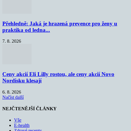
Přehledně: Jaká je hrazená prevence pro ženy u
praktika od ledna...
7. 8. 2026
Ceny akcií Eli Lilly rostou, ale ceny akcií Novo
Nordisku klesají
6. 8. 2026
Načíst další
NEJČTENĚJŠÍ ČLÁNKY
Vše
E-health
Zdravé recepty