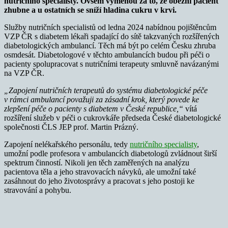
nutričního specialisty. Ovšem výměnou za to, že obézní pacient
zhubne a u ostatních se sníží hladina cukru v krvi.
Služby nutričních specialistů od ledna 2024 nabídnou pojištěncům
VZP ČR s diabetem lékaři spadající do sítě takzvaných rozšířených
diabetologických ambulancí. Těch má být po celém Česku zhruba
osmdesát. Diabetologové v těchto ambulancích budou při péči o
pacienty spolupracovat s nutričními terapeuty smluvně navázanými
na VZP ČR.
„Zapojení nutričních terapeutů do systému diabetologické péče
v rámci ambulancí považuji za zásadní krok, který povede ke
zlepšení péče o pacienty s diabetem v České republice,“
vítá
rozšíření služeb v péči o cukrovkáře předseda České diabetologické
společnosti ČLS JEP prof. Martin Prázný.
Zapojení nelékařského personálu, tedy
nutričního specialisty
,
umožní podle profesora v ambulancích diabetologů zvládnout širší
spektrum činností. Nikoli jen těch zaměřených na analýzu
pacientova těla a jeho stravovacích návyků, ale umožní také
zasáhnout do jeho životosprávy a pracovat s jeho postoji ke
stravování a pohybu.