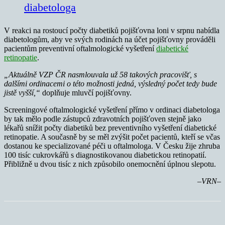
diabetologa
V reakci na rostoucí počty diabetiků pojišťovna loni v srpnu nabídla
diabetologům, aby ve svých rodinách na účet pojišťovny prováděli
pacientům preventivní oftalmologické vyšetření
diabetické
retinopatie
.
„Aktuálně VZP ČR nasmlouvala už 58 takových pracovišť, s
dalšími ordinacemi o této možnosti jedná, výsledný počet tedy bude
jistě vyšší,“
doplňuje mluvčí pojišťovny.
Screeningové oftalmologické vyšetření přímo v ordinaci diabetologa
by tak mělo podle zástupců zdravotních pojišťoven stejně jako
lékařů snížit počty diabetiků bez preventivního vyšetření diabetické
retinopatie. A současně by se měl zvýšit počet pacientů, kteří se včas
dostanou ke specializované péči u oftalmologa. V Česku žije zhruba
100 tisíc cukrovkářů s diagnostikovanou diabetickou retinopatií.
Přibližně u dvou tisíc z nich způsobilo onemocnění úplnou slepotu.
–VRN–