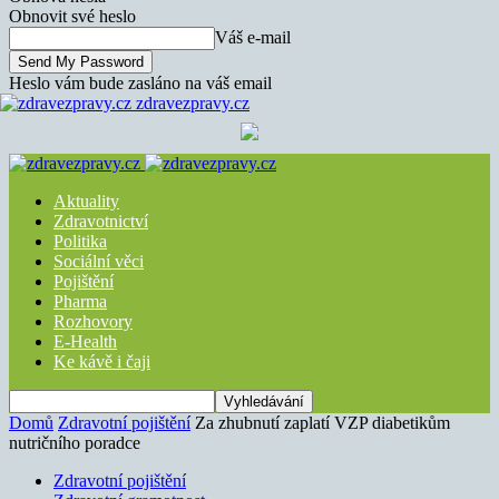
Obnovit své heslo
Váš e-mail
Heslo vám bude zasláno na váš email
zdravezpravy.cz
Aktuality
Zdravotnictví
Politika
Sociální věci
Pojištění
Pharma
Rozhovory
E-Health
Ke kávě i čaji
Domů
Zdravotní pojištění
Za zhubnutí zaplatí VZP diabetikům
nutričního poradce
Zdravotní pojištění