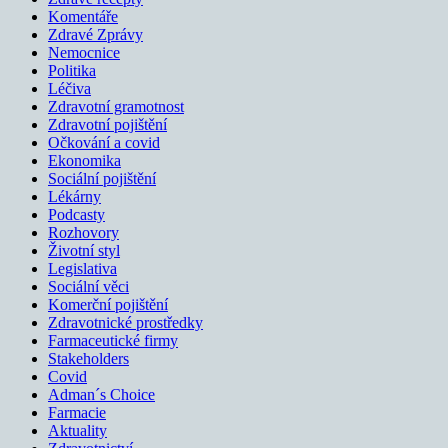
Komentáře
Zdravé Zprávy
Nemocnice
Politika
Léčiva
Zdravotní gramotnost
Zdravotní pojištění
Očkování a covid
Ekonomika
Sociální pojištění
Lékárny
Podcasty
Rozhovory
Životní styl
Legislativa
Sociální věci
Komerční pojištění
Zdravotnické prostředky
Farmaceutické firmy
Stakeholders
Covid
Adman´s Choice
Farmacie
Aktuality