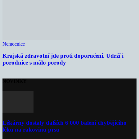
Nemocnice
Krajská zdravotní jde proti doporučení. Udrží i
porodnice s málo porody
NOVINKY
Lékárny dostaly dalších 6 000 balení chybějícího
léku na rakovinu prsu