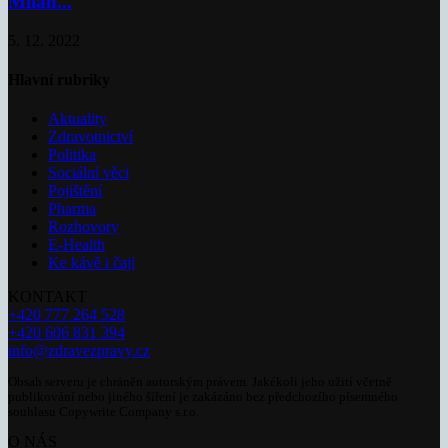
Milan...
5. 12. 2022
Hlavní rubriky
Aktuality
Zdravotnictví
Politika
Sociální věci
Pojištění
Pharma
Rozhovory
E-Health
Ke kávě i čaji
KONTAKT
+420 777 264 528
+420 606 831 394
info@zdravezpravy.cz
Obsah serveru je chráněn autorským právem. Jakékoli jeho užití včetně
publikování nebo jiného šíření je zakázáno bez předchozího písemného
souhlasu Copywrite Company s.r.o.
O NÁS