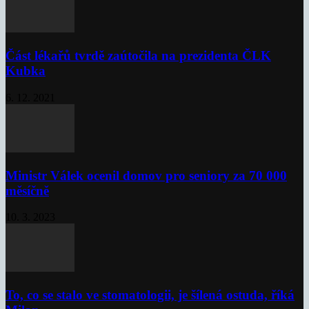
Část lékařů tvrdě zaútočila na prezidenta ČLK
Kubka
6. 12. 2021
Ministr Válek ocenil domov pro seniory za 70 000
měsíčně
10. 3. 2023
To, co se stalo ve stomatologii, je šílená ostuda, říká