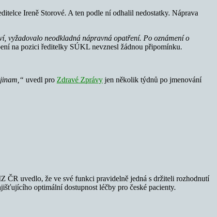
itelce Ireně Storové. A ten podle ní odhalil nedostatky. Náprava
ictví, vyžadovalo neodkladná nápravná opatření. Po oznámení o
sobení na pozici ředitelky SÚKL nevznesl žádnou připomínku.
 jinam,“
uvedl pro
Zdravé Zprávy
jen několik týdnů po jmenování
R uvedlo, že ve své funkci pravidelně jedná s držiteli rozhodnutí
ajišťujícího optimální dostupnost léčby pro české pacienty.