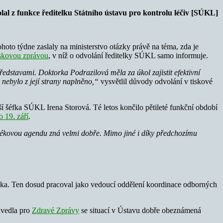
olal z funkce ředitelku Státního ústavu pro kontrolu léčiv [SÚKL]
ohoto týdne zaslaly na ministerstvo otázky právě na téma, zda je
iskovou zprávou
, v níž o odvolání ředitelky SÚKL samo informuje.
ředstavami. Doktorka Podrazilová měla za úkol zajistit efektivní
k nebylo z její strany naplněno,“
vysvětlil důvody odvolání v tiskové
í šéfka SÚKL Irena Storová. Té letos končilo pětileté funkční období
 19. září
.
 lékovou agendu zná velmi dobře. Mimo jiné i díky předchozímu
elíka. Ten dosud pracoval jako vedoucí oddělení koordinace odborných
vedla pro
Zdravé Zprávy
se situací v Ústavu dobře obeznámená