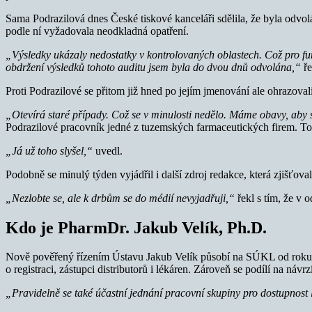
Sama Podrazilová dnes České tiskové kanceláři sdělila, že byla odvol
podle ní vyžadovala neodkladná opatření.
„Výsledky ukázaly nedostatky v kontrolovaných oblastech. Což pro fu
obdržení výsledků tohoto auditu jsem byla do dvou dnů odvolána,“
ře
Proti Podrazilové se přitom již hned po jejím jmenování ale ohrazovali
„Otevírá staré případy. Což se v minulosti nedělo. Máme obavy, aby 
Podrazilové pracovník jedné z tuzemských farmaceutických firem. To, 
„Já už toho slyšel,“
uvedl.
Podobně se minulý týden vyjádřil i další zdroj redakce, která zjišťova
„Nezlobte se, ale k drbům se do médií nevyjadřuji,“
řekl s tím, že v o
Kdo je PharmDr. Jakub Velík, Ph.D.
Nově pověřený řízením Ústavu Jakub Velík působí na SÚKL od roku 20
o registraci, zástupci distributorů i lékáren. Zároveň se podílí na náv
„Pravidelně se také účastní jednání pracovní skupiny pro dostupnost 