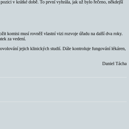
 pozici v krátké době. To první vyhrála, jak už bylo řečeno, někdejší
it komisi musí rovněž vlastní vizi rozvoje úřadu na další dva roky.
atek za vedení.
volování jejich klinických studií. Dále kontroluje fungování lékáren,
Daniel Tácha