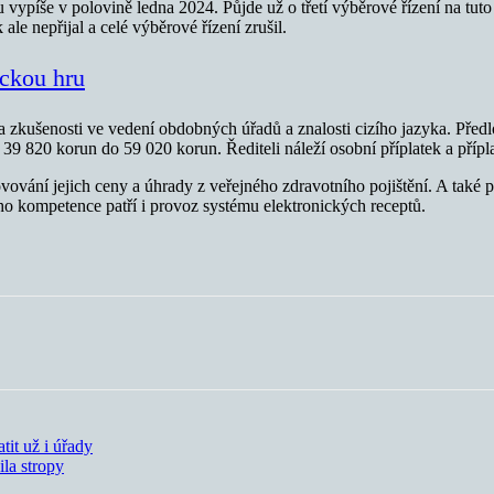
 vypíše v polovině ledna 2024. Půjde už o třetí výběrové řízení na tuto
le nepřijal a celé výběrové řízení zrušil.
ickou hru
 zkušenosti ve vedení obdobných úřadů a znalosti cizího jazyka. Předlož
 39 820 korun do 59 020 korun. Řediteli náleží osobní příplatek a přípl
vání jejich ceny a úhrady z veřejného zdravotního pojištění. A také po
ho kompetence patří i provoz systému elektronických receptů.
tit už i úřady
ila stropy