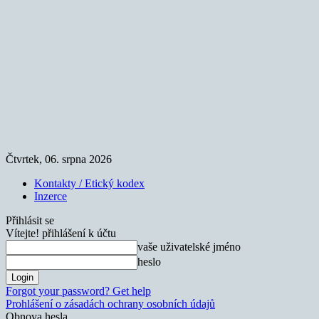
Čtvrtek, 06. srpna 2026
Kontakty / Etický kodex
Inzerce
Přihlásit se
Vítejte! přihlášení k účtu
vaše uživatelské jméno
heslo
Forgot your password? Get help
Prohlášení o zásadách ochrany osobních údajů
Obnova hesla