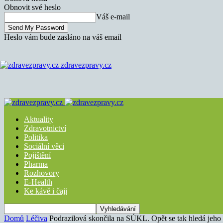
Obnovit své heslo
Váš e-mail
Heslo vám bude zasláno na váš email
zdravezpravy.cz
Aktuality
Zdravotnictví
Politika
Sociální věci
Pojištění
Pharma
Rozhovory
E-Health
Ke kávě i čaji
Domů
Léčiva
Podrazilová skončila na SÚKL. Opět se tak hledá jeho š