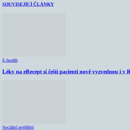
SOUVISEJÍCÍ ČLÁNKY
E-health
Léky na eRecept si čeští pacienti nově vyzvednou i v
Sociální pojištění