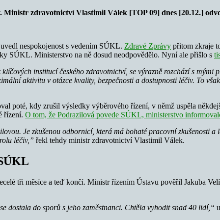
. Ministr zdravotnictví Vlastimil Válek [TOP 09] dnes [20.12.] odv
] uvedl nespokojenost s vedením SÚKL.
Zdravé Zprávy
přitom zkraje t
elky SÚKL. Ministerstvo na ně dosud neodpovědělo. Nyní ale přišlo s
t
klíčových institucí českého zdravotnictví, se výrazně rozchází s mými p
mální aktivitu v otázce kvality, bezpečnosti a dostupnosti léčiv. To vša
al poté, kdy zrušil výsledky výběrového řízení, v němž uspěla někdejš
 řízení.
O tom, že Podrazilová povede SÚKL, ministerstvo informovalo
ilovou. Je zkušenou odbornicí, která má bohaté pracovní zkušenosti a
rolu léčiv,”
řekl tehdy ministr zdravotnictví Vlastimil Válek.
e SÚKL
ecelé tři měsíce a teď končí. Ministr řízením Ústavu pověřil Jakuba V
e dostala do sporů s jeho zaměstnanci. Chtěla vyhodit snad 40 lidí,“
u