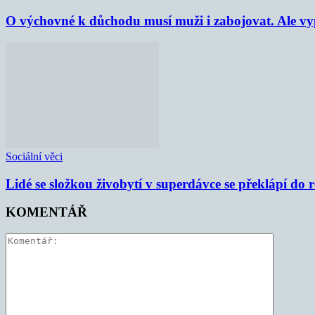
O výchovné k důchodu musí muži i zabojovat. Ale vypl
Sociální věci
Lidé se složkou živobytí v superdávce se překlápí do 
KOMENTÁŘ