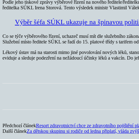
Podle jeho tiskové zprávy výběrové řízení na nového ředitele/ředitelku
ředitelka SÚKL Irena Storová. Tento výsledek ministr Vlastimil Válek a
Výběr šéfa SÚKL ukazuje na špinavou polit
Co se týče výběrového řízení, uchazeč musí mít dle služebního zákona
Služební místo ředitele SÚKL se řadí do 15. platové třídy s tarifem od
Lékový ústav má na starosti mimo jiné povolování nových léků, stanovo
eviduje a sleduje podezření na nežádoucí účinky léků a vakcín. Do je
Sdílet
Předchozí článek
Resort zdravotnictví chce ze zdravotního pojištění pla
Další článek
Za dětskou skupinu si rodiče od ledna připlatí, vláda zvýš