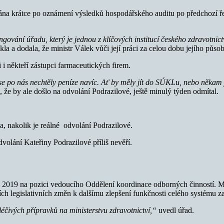
ána krátce po oznámení výsledků hospodářského auditu po předchozí řed
ngování úřadu, který je jednou z klíčových institucí českého zdravotn
kla a dodala, že ministr Válek vůči její práci za celou dobu jejího pů
 i někteří zástupci farmaceutických firem.
se po nás nechtěly peníze navíc. Ať by měly jít do SÚKLu, nebo někam
že by ale došlo na odvolání Podrazilové, ještě minulý týden odmítal.
la, nakolik je reálné odvolání Podrazilové.
dvolání Kateřiny Podrazilové příliš nevěří.
19 na pozici vedoucího Oddělení koordinace odborných činností. MZ Č
rzích legislativních změn k dalšímu zlepšení funkčnosti celého systému z
léčivých přípravků na ministerstvu zdravotnictví,“
uvedl úřad.