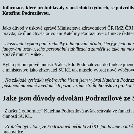
Informace, které probublávaly v posledních týdnech, se potvrdily
Kateřinu Podrazilovou.
Jako důvod v tiskové zprávě Ministerstva zdravotnictví ČR [MZ ČR
pravda, že úřad chystá odvolání Kateřiny Podrazilové z funkce ředit
„Dosavadní výkon paní ředitelky a fungování úřadu, který je jednou z 
fungování ústavu, jeho personální stabilizaci a zaměřit se také na maxi
zprávě ministr Válek.
Byl to přitom právě ministr Válek, kdo Podrazilovou do funkce jmenov
a ministerstvo jako zřizovatel SÚKL tak muselo vypsat nové výběrové
„Na základě výsledků výběrového řízení jsem vybral Kateřinu Podraz
působení na jedné z vedoucích pozic v rámci Státního ústavu pro kont
Jaké jsou důvody odvolání Podrazilové z
„Zkušená odbornice“ Kateřina Podrazilová avšak setrvala ve funkci n
činností SÚKL.
„Problém byl v tom, že Podrazilová neřídila SÚKL fundovaně a také s
pracovnice.