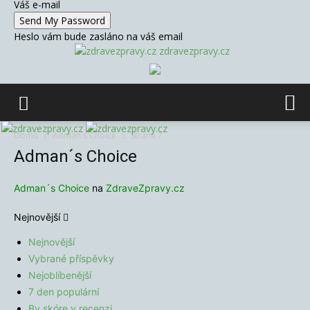
Váš e-mail
Heslo vám bude zasláno na váš email
zdravezpravy.cz
Domů
Adman´s Choice
Strana 7
Adman´s Choice
Adman´s Choice
na
ZdraveZpravy.cz
Nejnovější
Nejnovější
Vybrané příspěvky
Nejoblíbenější
7 den populární
By skóre v recenzi