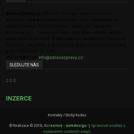
ZdraveZpravy.cz
přinášejí informace ze zdravotnictví,
zdravotní péče a zdravého životního stylu s přesahem do
sociální politiky. Provozovatelem serveru je Copywrite
Company s.r.o. Publikování nebo další šíření obsahu serveru
www.zdravezpravy.cz je bez souhlasu společnosti Copywrite
Company zakázáno. Copyright [c] 2020 Copywrite Company
s.r.o. / Copyright [c] ČTK.
Kontaktujte nás:
info@zdravezpravy.cz
SLEDUJTE NÁS
INZERCE
Kontakty / Etický kodex
© Realizace © 2018,
Xcreative - webdesign
. |
Spravovat souhlas s
nastavením osobních údajů
.