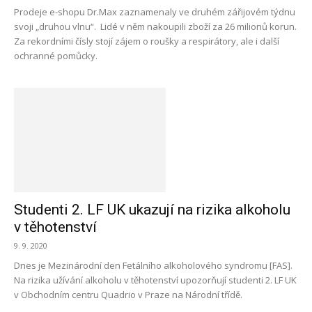
Prodeje e-shopu Dr.Max zaznamenaly ve druhém zářijovém týdnu
svoji „druhou vlnu“. Lidé v něm nakoupili zboží za 26 milionů korun.
Za rekordními čísly stojí zájem o roušky a respirátory, ale i další
ochranné pomůcky.
Studenti 2. LF UK ukazují na rizika alkoholu
v těhotenství
9. 9. 2020
Dnes je Mezinárodní den Fetálního alkoholového syndromu [FAS].
Na rizika užívání alkoholu v těhotenství upozorňují studenti 2. LF UK
v Obchodním centru Quadrio v Praze na Národní třídě.