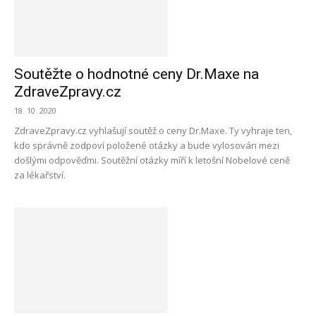
Soutěžte o hodnotné ceny Dr.Maxe na
ZdraveZpravy.cz
18. 10. 2020
ZdraveZpravy.cz vyhlašují soutěž o ceny Dr.Maxe. Ty vyhraje ten,
kdo správně zodpoví položené otázky a bude vylosován mezi
došlými odpověďmi. Soutěžní otázky míří k letošní Nobelové ceně
za lékařství.