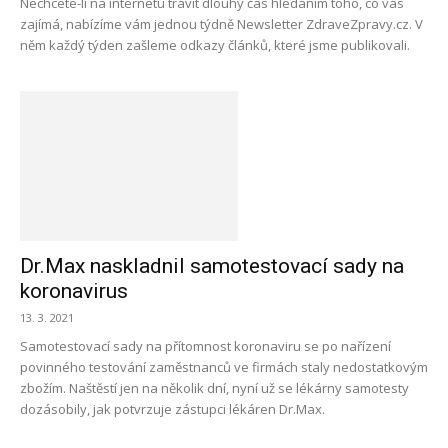
Nechcete-li na internetu trávit dlouhý čas hledáním toho, co vás
zajímá, nabízíme vám jednou týdně Newsletter ZdraveZpravy.cz. V
něm každý týden zašleme odkazy článků, které jsme publikovali.
Dr.Max naskladnil samotestovací sady na
koronavirus
13. 3. 2021
Samotestovací sady na přítomnost koronaviru se po nařízení
povinného testování zaměstnanců ve firmách staly nedostatkovým
zbožím. Naštěstí jen na několik dní, nyní už se lékárny samotesty
dozásobily, jak potvrzuje zástupci lékáren Dr.Max.