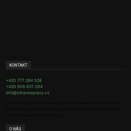
Sociální věci
Pojištění
Pharma
Rozhovory
E-Health
Ke kávě i čaji
KONTAKT
+420 777 264 528
+420 606 831 394
info@zdravezpravy.cz
Obsah serveru je chráněn autorským právem. Jakékoli jeho užití včetně
publikování nebo jiného šíření je zakázáno bez předchozího písemného
souhlasu Copywrite Company s.r.o.
O NÁS