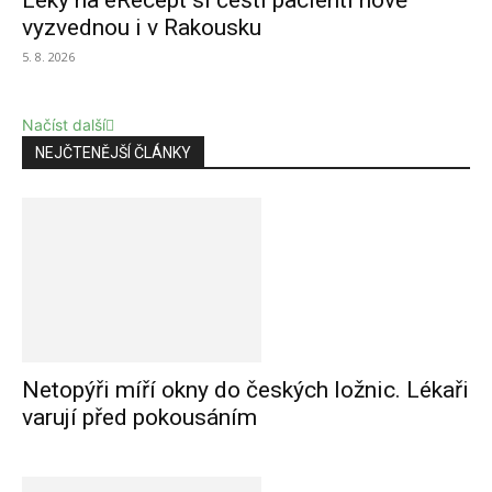
Léky na eRecept si čeští pacienti nově
vyzvednou i v Rakousku
5. 8. 2026
Načíst další
NEJČTENĚJŠÍ ČLÁNKY
Netopýři míří okny do českých ložnic. Lékaři
varují před pokousáním