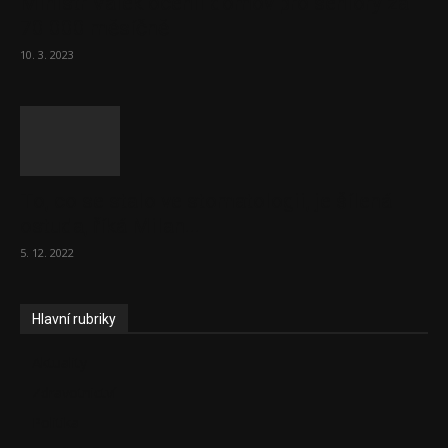
Ministr Válek ocenil domov pro seniory za
70 000 měsíčně
10. 3. 2023
To, co se stalo ve stomatologii, je šílená
ostuda, říká Milan...
5. 12. 2022
Hlavní rubriky
Aktuality
Zdravotnictví
Politika