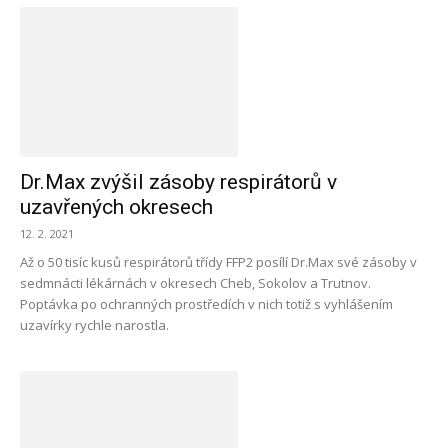
Dr.Max zvýšil zásoby respirátorů v
uzavřených okresech
12. 2. 2021
Až o 50 tisíc kusů respirátorů třídy FFP2 posílí Dr.Max své zásoby v
sedmnácti lékárnách v okresech Cheb, Sokolov a Trutnov.
Poptávka po ochranných prostředích v nich totiž s vyhlášením
uzavírky rychle narostla.