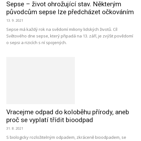
Sepse – život ohrožující stav. Některým
původcům sepse lze předcházet očkováním
13. 9. 2021
Sepse má každý rok na svědomí miliony lidských životů. Cíl
Světového dne sepse, který připadá na 13. září, je zvýšit povědomí
o sepsi a rizicích s ní spojených.
Vracejme odpad do koloběhu přírody, aneb
proč se vyplatí třídit bioodpad
31. 8. 2021
S biologicky rozložitelným odpadem, zkráceně bioodpadem, se