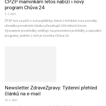
ČPZP maminkám letos nabízí i nový
program Chůva 24
5. 5. 2021
ČPZP loni za péči o své pojištěnky, které v loňském roce porodily,
uhradila porodnicím částku přesahující 230 milionů korun.
Významné prostředky směřují i na preventivní prohlídky a speciální
programy. Jedním z nich je novinka Chůva 24.
Newsletter ZdraveZpravy: Týdenní přehled
článků na e-mail
16. 3. 2021