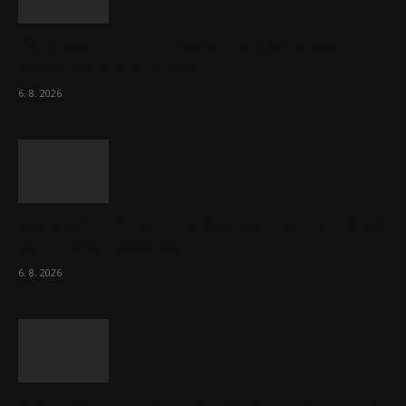
Ceny akcií Eli Lilly rostou, ale ceny akcií
Novo Nordisku klesají
6. 8. 2026
Netopýři míří okny do českých ložnic. Lékaři
varují před pokousáním
6. 8. 2026
V korupční kauze z roku 2018 ve FN Bulovka