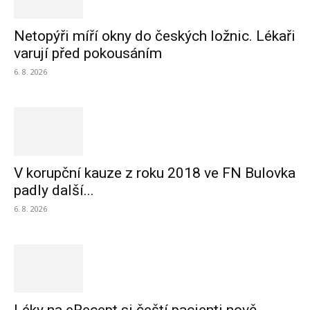
Netopýři míří okny do českých ložnic. Lékaři
varují před pokousáním
6. 8. 2026
V korupční kauze z roku 2018 ve FN Bulovka
padly další...
6. 8. 2026