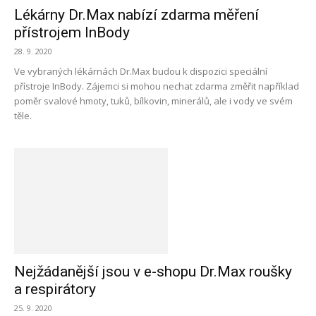
Lékárny Dr.Max nabízí zdarma měření
přístrojem InBody
28. 9. 2020
Ve vybraných lékárnách Dr.Max budou k dispozici speciální
přístroje InBody. Zájemci si mohou nechat zdarma změřit například
poměr svalové hmoty, tuků, bílkovin, minerálů, ale i vody ve svém
těle.
Nejžádanější jsou v e-shopu Dr.Max roušky
a respirátory
25. 9. 2020