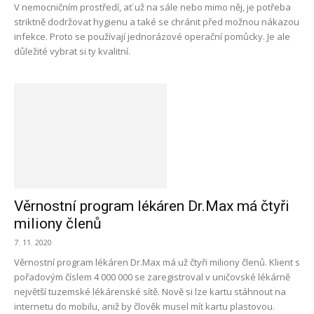
V nemocničním prostředí, ať už na sále nebo mimo něj, je potřeba
striktně dodržovat hygienu a také se chránit před možnou nákazou
infekce. Proto se používají jednorázové operační pomůcky. Je ale
důležité vybrat si ty kvalitní.
Věrnostní program lékáren Dr.Max má čtyři
miliony členů
7. 11. 2020
Věrnostní program lékáren Dr.Max má už čtyři miliony členů. Klient s
pořadovým číslem 4 000 000 se zaregistroval v uničovské lékárně
největší tuzemské lékárenské sítě. Nově si lze kartu stáhnout na
internetu do mobilu, aniž by člověk musel mít kartu plastovou.