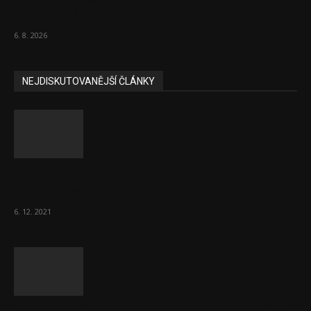
padly další...
6. 8. 2026
NEJDISKUTOVANĚJŠÍ ČLÁNKY
Část lékařů tvrdě zaútočila na prezidenta
ČLK Kubka
6. 12. 2021