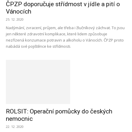
ČPZP doporučuje střídmost v jídle a pití o
Vánocích
25. 12. 2020
Nadýmání, zvracení, průjem, ale třeba i žlučníkový záchvat. To jsou
jen některé zdravotní komplikace, které lidem způsobuje
nezřízená konzumace potravin a alkoholu o Vánocích. ČPZP proto
nabádá své pojištěnce ke střídmosti.
ROLSIT: Operační pomůcky do českých
nemocnic
22. 12. 2020