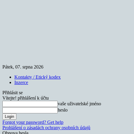
Pátek, 07. srpna 2026
Kontakty / Etický kodex
Inzerce
Přihlásit se
Vítejte! přihlášení k účtu
vaše uživatelské jméno
heslo
Forgot your password? Get help
Prohlášení o zásadách ochrany osobních údajů
Obnova hesla