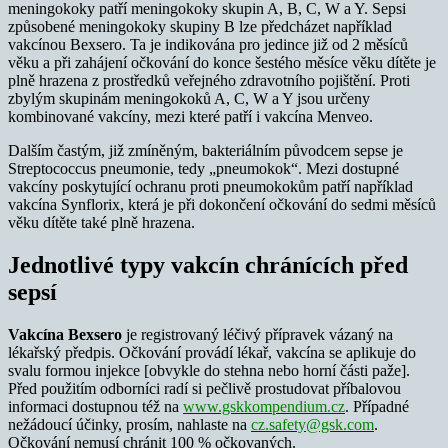
meningokoky patří meningokoky skupin A, B, C, W a Y. Sepsi
způsobené meningokoky skupiny B lze předcházet například
vakcínou Bexsero. Ta je indikována pro jedince již od 2 měsíců
věku a při zahájení očkování do konce šestého měsíce věku dítěte je
plně hrazena z prostředků veřejného zdravotního pojištění. Proti
zbylým skupinám meningokoků A, C, W a Y jsou určeny
kombinované vakcíny, mezi které patří i vakcína Menveo.
Dalším častým, již zmíněným, bakteriálním původcem sepse je
Streptococcus pneumonie, tedy „pneumokok“. Mezi dostupné
vakcíny poskytující ochranu proti pneumokokům patří například
vakcína Synflorix, která je při dokončení očkování do sedmi měsíců
věku dítěte také plně hrazena.
Jednotlivé typy vakcín chránících před
sepsí
Vakcína Bexsero
je registrovaný léčivý přípravek vázaný na
lékařský předpis. Očkování provádí lékař, vakcína se aplikuje do
svalu formou injekce [obvykle do stehna nebo horní části paže].
Před použitím odborníci radí si pečlivě prostudovat příbalovou
informaci dostupnou též na
www.gskkompendium.cz
.
Případné
nežádoucí účinky, prosím, nahlaste na
cz.safety@gsk.com
.
Očkování nemusí chránit 100 % očkovaných.