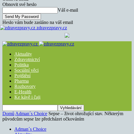
Obnovit své heslo
Váš e-mail
Heslo vám bude zasláno na váš email
zdravezpravy.cz
Aktuality
Zdravotnictví
Politika
Sociální věci
Pojištění
Pharma
Rozhovory
E-Health
Ke kávě i čaji
Domů
Adman´s Choice
Sepse – život ohrožující stav. Některým
původcům sepse lze předcházet očkováním
Adman´s Choice