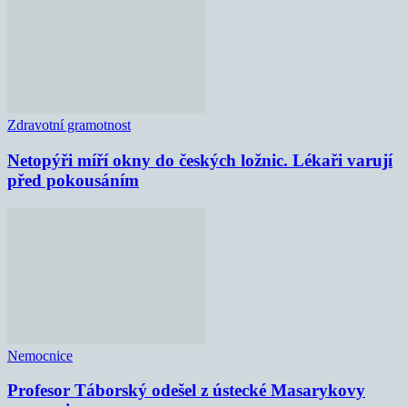
Zdravotní gramotnost
Netopýři míří okny do českých ložnic. Lékaři varují
před pokousáním
Nemocnice
Profesor Táborský odešel z ústecké Masarykovy