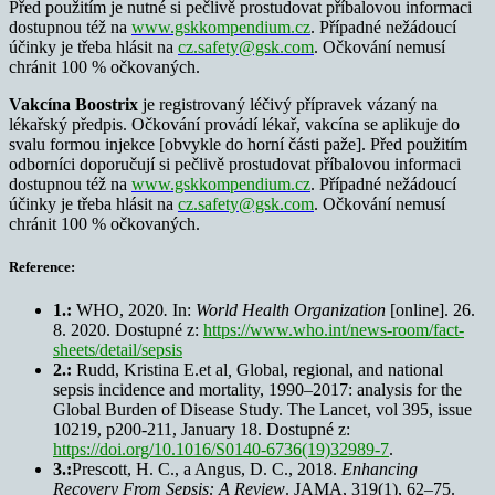
Před použitím je nutné si pečlivě prostudovat příbalovou informaci
dostupnou též na
www.gskkompendium.cz
. Případné nežádoucí
účinky je třeba hlásit na
cz.safety@gsk.com
. Očkování nemusí
chránit 100 % očkovaných.
Vakcína Boostrix
je registrovaný léčivý přípravek vázaný na
lékařský předpis. Očkování provádí lékař, vakcína se aplikuje do
svalu formou injekce [obvykle do horní části paže]. Před použitím
odborníci doporučují si pečlivě prostudovat příbalovou informaci
dostupnou též na
www.gskkompendium.cz
. Případné nežádoucí
účinky je třeba hlásit na
cz.safety@gsk.com
. Očkování nemusí
chránit 100 % očkovaných.
Reference:
1.:
WHO, 2020
.
In:
World Health Organization
[online]. 26.
8. 2020. Dostupné z:
https://www.who.int/news-room/fact-
sheets/detail/sepsis
2.:
Rudd, Kristina E.et al
,
Global, regional, and national
sepsis incidence and mortality, 1990–2017: analysis for the
Global Burden of Disease Study. The Lancet, vol 395, issue
10219, p200-211, January 18. Dostupné z:
https://doi.org/10.1016/S0140-6736(19)32989-7
.
3.:
Prescott, H. C., a Angus, D. C., 2018.
Enhancing
Recovery From Sepsis: A Review
. JAMA, 319(1), 62–75.