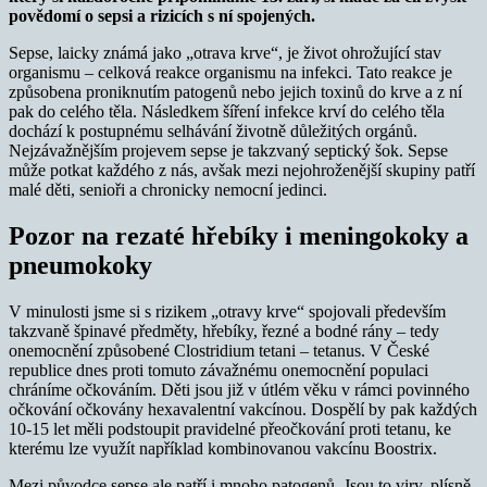
povědomí o sepsi a rizicích s ní spojených.
Sepse, laicky známá jako „otrava krve“, je život ohrožující stav
organismu – celková reakce organismu na infekci. Tato reakce je
způsobena proniknutím patogenů nebo jejich toxinů do krve a z ní
pak do celého těla. Následkem šíření infekce krví do celého těla
dochází k postupnému selhávání životně důležitých orgánů.
Nejzávažnějším projevem sepse je takzvaný septický šok. Sepse
může potkat každého z nás, avšak mezi nejohroženější skupiny patří
malé děti, senioři a chronicky nemocní jedinci.
Pozor na rezaté hřebíky i meningokoky a
pneumokoky
V minulosti jsme si s rizikem „otravy krve“ spojovali především
takzvaně špinavé předměty, hřebíky, řezné a bodné rány – tedy
onemocnění způsobené Clostridium tetani
–
tetanus. V České
republice dnes proti tomuto závažnému onemocnění populaci
chráníme očkováním. Děti jsou již v útlém věku v rámci povinného
očkování očkovány hexavalentní vakcínou. Dospělí by pak každých
10-15 let měli podstoupit pravidelné přeočkování proti tetanu, ke
kterému lze využít například kombinovanou vakcínu Boostrix.
Mezi původce sepse ale patří i mnoho patogenů. Jsou to viry, plísně