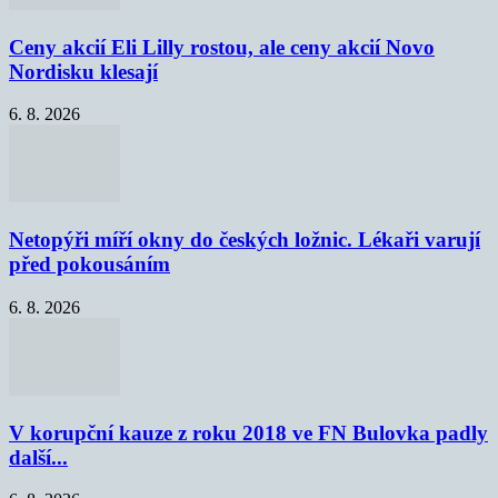
Ceny akcií Eli Lilly rostou, ale ceny akcií Novo
Nordisku klesají
6. 8. 2026
Netopýři míří okny do českých ložnic. Lékaři varují
před pokousáním
6. 8. 2026
V korupční kauze z roku 2018 ve FN Bulovka padly
další...