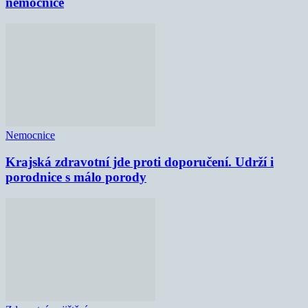
nemocnice
Nemocnice
Krajská zdravotní jde proti doporučení. Udrží i
porodnice s málo porody