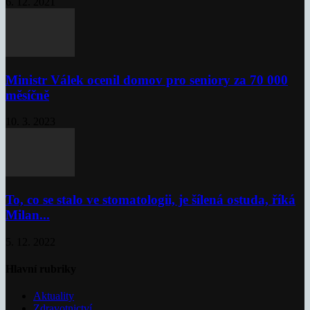
6. 12. 2021
Ministr Válek ocenil domov pro seniory za 70 000
měsíčně
10. 3. 2023
To, co se stalo ve stomatologii, je šílená ostuda, říká
Milan...
5. 12. 2022
Hlavní rubriky
Aktuality
Zdravotnictví