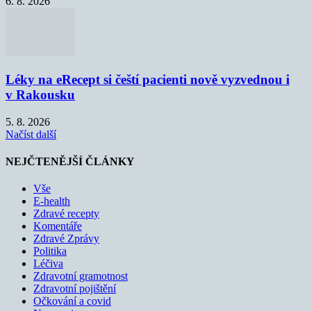
6. 8. 2026
Léky na eRecept si čeští pacienti nově vyzvednou i
v Rakousku
5. 8. 2026
Načíst další
NEJČTENĚJŠÍ ČLÁNKY
Vše
E-health
Zdravé recepty
Komentáře
Zdravé Zprávy
Politika
Léčiva
Zdravotní gramotnost
Zdravotní pojištění
Očkování a covid