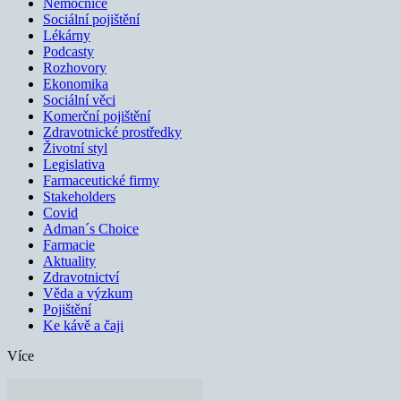
Nemocnice
Sociální pojištění
Lékárny
Podcasty
Rozhovory
Ekonomika
Sociální věci
Komerční pojištění
Zdravotnické prostředky
Životní styl
Legislativa
Farmaceutické firmy
Stakeholders
Covid
Adman´s Choice
Farmacie
Aktuality
Zdravotnictví
Věda a výzkum
Pojištění
Ke kávě a čaji
Více