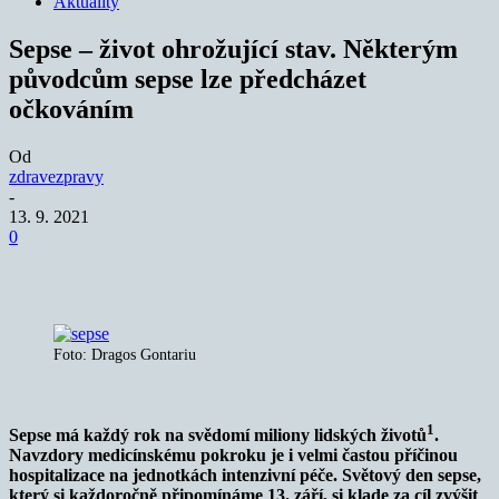
Aktuality
Sepse – život ohrožující stav. Některým
původcům sepse lze předcházet
očkováním
Od
zdravezpravy
-
13. 9. 2021
0
Foto: Dragos Gontariu
1
Sepse má každý rok na svědomí miliony lidských životů
.
Navzdory medicínskému pokroku je i velmi častou příčinou
hospitalizace na jednotkách intenzivní péče. Světový den sepse,
který si každoročně připomínáme 13. září, si klade za cíl zvýšit