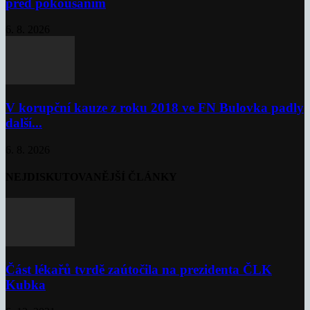
před pokousáním
6. 8. 2026
V korupční kauze z roku 2018 ve FN Bulovka padly
další...
6. 8. 2026
NEJDISKUTOVANĚJŠÍ ČLÁNKY
Část lékařů tvrdě zaútočila na prezidenta ČLK
Kubka