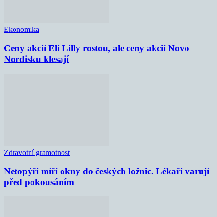
Ekonomika
Ceny akcií Eli Lilly rostou, ale ceny akcií Novo
Nordisku klesají
Zdravotní gramotnost
Netopýři míří okny do českých ložnic. Lékaři varují
před pokousáním