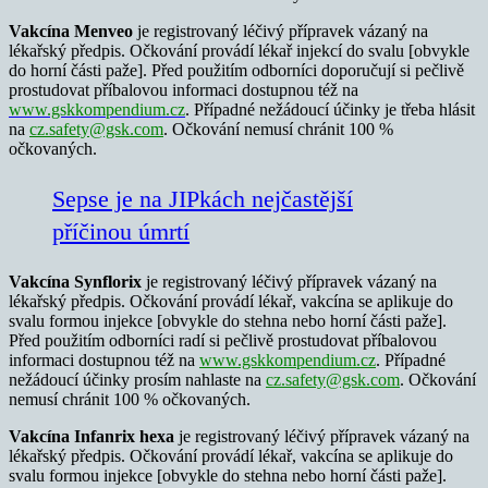
Vakcína Menveo
je registrovaný léčivý přípravek vázaný na
lékařský předpis. Očkování provádí lékař injekcí do svalu [obvykle
do horní části paže]. Před použitím odborníci doporučují si pečlivě
prostudovat příbalovou informaci dostupnou též na
www.gskkompendium.cz
. Případné nežádoucí účinky je třeba hlásit
na
cz.safety@gsk.com
. Očkování nemusí chránit 100 %
očkovaných.
Sepse je na JIPkách nejčastější
příčinou úmrtí
Vakcína Synflorix
je registrovaný léčivý přípravek vázaný na
lékařský předpis. Očkování provádí lékař, vakcína se aplikuje do
svalu formou injekce [obvykle do stehna nebo horní části paže].
Před použitím odborníci radí si pečlivě prostudovat příbalovou
informaci dostupnou též na
www.gskkompendium.cz
. Případné
nežádoucí účinky prosím nahlaste na
cz.safety@gsk.com
. Očkování
nemusí chránit 100 % očkovaných.
Vakcína Infanrix hexa
je registrovaný léčivý přípravek vázaný na
lékařský předpis. Očkování provádí lékař, vakcína se aplikuje do
svalu formou injekce [obvykle do stehna nebo horní části paže].