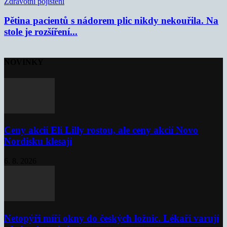
Zdravotní pojištění
Pětina pacientů s nádorem plic nikdy nekouřila. Na
stole je rozšíření...
NOVINKY
Ceny akcií Eli Lilly rostou, ale ceny akcií Novo
Nordisku klesají
6. 8. 2026
Netopýři míří okny do českých ložnic. Lékaři varují