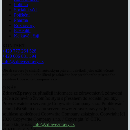
Politika
Sociální věci
Pojištění
Pharma
Rozhovory
E-Health
Ke kávě i čaji
KONTAKT
+420 777 264 528
+420 606 831 394
info@zdravezpravy.cz
Obsah serveru je chráněn autorským právem. Jakékoli jeho užití včetně
publikování nebo jiného šíření je zakázáno bez předchozího písemného
souhlasu Copywrite Company s.r.o.
O NÁS
ZdraveZpravy.cz
přinášejí informace ze zdravotnictví, zdravotní
péče a zdravého životního stylu s přesahem do sociální politiky.
Provozovatelem serveru je Copywrite Company s.r.o. Publikování
nebo další šíření obsahu serveru www.zdravezpravy.cz je bez
souhlasu společnosti Copywrite Company zakázáno. Copyright [c]
2020 Copywrite Company s.r.o. / Copyright [c] ČTK.
Kontaktujte nás:
info@zdravezpravy.cz
SLEDUJTE NÁS