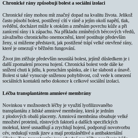
Chronické rány způsobují bolest a sociální izolaci
Chronické rány mohou mít značný dopad na kvalitu života. Jelikož
často působí bolest, postižený cítí v ráně a jejím okolí napětí, tlak,
svědění, docházet může k otokům a změnám povrchu kůže a při
zanícení rány i k zápachu. Na příkladu zmíněných bércových vředů,
závažného chronického onemocnění, které postihuje především
ženy, si můžeme představit, jak postižené trápí velké otevřené rány,
které je omezují v běžném fungování.
Život jim ztěžuje především neustálá bolest, jejímž důsledkem je i
další zpomalení procesu hojení. Chronická bolest vede dále ke
snížení chuti k jídlu, k poruchám spánku, ale i ke slabosti a únavě.
Bolest si také vynucuje sníženou pohyblivost, což vede k omezení
sociálních kontaktů nebo dokonce k celkové sociální izolaci.
Léčba transplantátem amniové membrány
Novinkou v možnostech léčby je využití lyofilizovaného
transplantátu z lidské amniové membrány, která je jedním
z plodových obalů placenty. Amniová membrána obsahuje velké
množství proteinů, růstových faktorů a dalších specifických
molekul, které usnadňují a zrychlují hojení, podporují novotvorbu
cév, redukují vznik jizev a mají protizánětlivé a antibakteriální