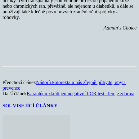
účinky. Tyto transplantáty jsou vhodné pro léčbu popálenin kůže
nebo chronických ran, převážně, ale nejenom u diabetiků, a dále se
používají také k léčbě povrchových zranění oční spojivky a
rohovky.
Adman´s Choice
Předchozí článek
Nádorů kolorekta u nás zřejmě přibyde, ubyla
prevence
Další článek
Karanténu zkrátí jen negativní PCR test. Ten je zdarma
SOUVISEJÍCÍ ČLÁNKY