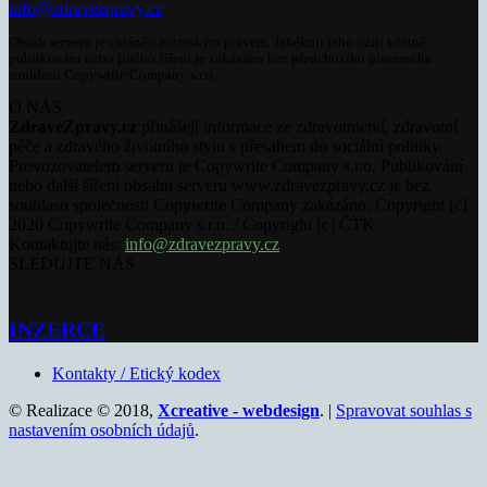
info@zdravezpravy.cz
Obsah serveru je chráněn autorským právem. Jakékoli jeho užití včetně
publikování nebo jiného šíření je zakázáno bez předchozího písemného
souhlasu Copywrite Company s.r.o.
O NÁS
ZdraveZpravy.cz
přinášejí informace ze zdravotnictví, zdravotní
péče a zdravého životního stylu s přesahem do sociální politiky.
Provozovatelem serveru je Copywrite Company s.r.o. Publikování
nebo další šíření obsahu serveru www.zdravezpravy.cz je bez
souhlasu společnosti Copywrite Company zakázáno. Copyright [c]
2020 Copywrite Company s.r.o. / Copyright [c] ČTK.
Kontaktujte nás:
info@zdravezpravy.cz
SLEDUJTE NÁS
INZERCE
Kontakty / Etický kodex
© Realizace © 2018,
Xcreative - webdesign
. |
Spravovat souhlas s
nastavením osobních údajů
.