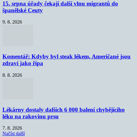
15. srpna úřady čekají další vlnu migrantů do
španělské Ceuty
9. 8. 2026
Komentář: Kdyby byl steak lékem, Američané jsou
zdraví jako řípa
8. 8. 2026
Lékárny dostaly dalších 6 000 balení chybějícího
léku na rakovinu prsu
7. 8. 2026
Načíst další