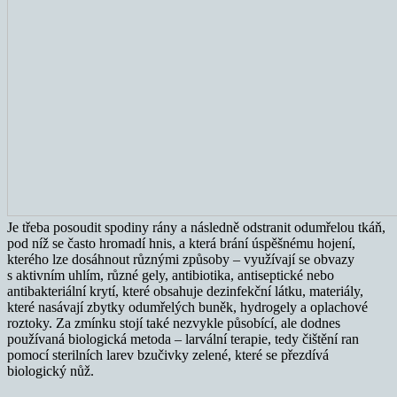
Je třeba posoudit spodiny rány a následně odstranit odumřelou tkáň,
pod níž se často hromadí hnis, a která brání úspěšnému hojení,
kterého lze dosáhnout různými způsoby – využívají se obvazy
s aktivním uhlím, různé gely, antibiotika, antiseptické nebo
antibakteriální krytí, které obsahuje dezinfekční látku, materiály,
které nasávají zbytky odumřelých buněk, hydrogely a oplachové
roztoky. Za zmínku stojí také nezvykle působící, ale dodnes
používaná biologická metoda – larvální terapie, tedy čištění ran
pomocí sterilních larev bzučivky zelené, které se přezdívá
biologický nůž.