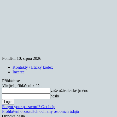
Pondělí, 10. srpna 2026
Kontakty / Etický kodex
Inzerce
Přihlásit se
Vítejte! přihlášení k účtu
vaše uživatelské jméno
heslo
Forgot your password? Get help
Prohlášení o zásadách ochrany osobních údajů
Obnova hesla