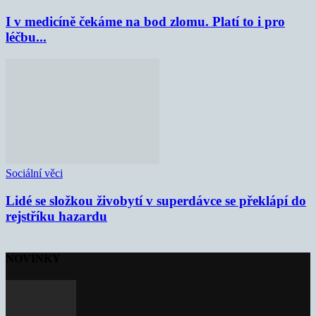
I v medicíně čekáme na bod zlomu. Platí to i pro
léčbu...
Sociální věci
Lidé se složkou živobytí v superdávce se překlápí do
rejstříku hazardu
NOVINKY