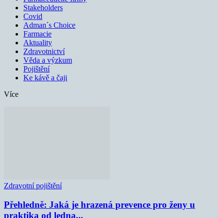
Stakeholders
Covid
Adman´s Choice
Farmacie
Aktuality
Zdravotnictví
Věda a výzkum
Pojištění
Ke kávě a čaji
Více
Zdravotní pojištění
Přehledně: Jaká je hrazená prevence pro ženy u
praktika od ledna...