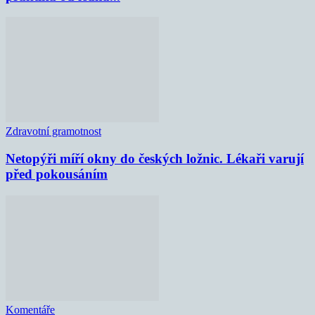
Zdravotní gramotnost
Netopýři míří okny do českých ložnic. Lékaři varují
před pokousáním
Komentáře