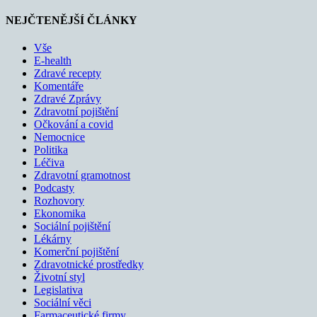
NEJČTENĚJŠÍ ČLÁNKY
Vše
E-health
Zdravé recepty
Komentáře
Zdravé Zprávy
Zdravotní pojištění
Očkování a covid
Nemocnice
Politika
Léčiva
Zdravotní gramotnost
Podcasty
Rozhovory
Ekonomika
Sociální pojištění
Lékárny
Komerční pojištění
Zdravotnické prostředky
Životní styl
Legislativa
Sociální věci
Farmaceutické firmy