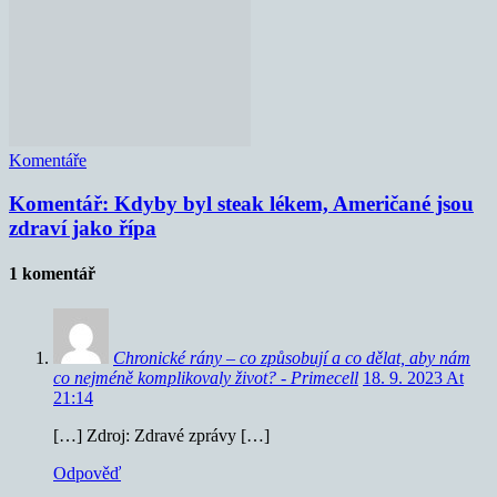
Komentáře
Komentář: Kdyby byl steak lékem, Američané jsou
zdraví jako řípa
1 komentář
Chronické rány – co způsobují a co dělat, aby nám
co nejméně komplikovaly život? - Primecell
18. 9. 2023 At
21:14
[…] Zdroj: Zdravé zprávy […]
Odpověď