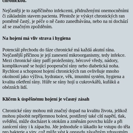
chronickou.
Nejčastěji je to zapříčiněno infekcemi, přidruženými onemocněními
či základním stavem pacienta. Přestože je výskyt chronických ran
poměrně častý, je péče o ně často zanedbávána, nebo na ni dochází
až se značným zpožděním.
Na hojení má vliv strava i hygiena
Potenciál přechodu do fáze chronické má každá akutní rána.
Nejčastější příčinou je její zanesení mikroorganismy, tedy infekce.
Mezi chronické rány patří proleženiny, bércové vředy, nádory,
komplikovaně se hojící pooperační rány nebo diabetická noha.
Rychlost a schopnost hojení chronických ran ovlivňuje mnoho
okolností jako výživa, hydratace, věk, imunitní systém, hygiena a
kvalita ošetření rány. Hůře se rány hojí u cukrovkářů, kuřáků a
obézních lidí.
Klíčem k úspěšnému hojení je včasný zásah
Chronické rány mohou mít značný dopad na kvalitu života, jelikož
mohou působit nepříjemnou bolest, postižený také cítí napětí, tlak,
svědění, může docházet k otokům a změnám povrchu kůže a při
zanícení rány i k zápachu. Jde jednoduše o lákadlo ke vstupu do těla
pro bakterie a viry, což může vést k opravdu závažným zdravotním