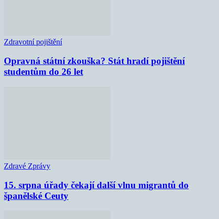
Zdravotní pojištění
Opravná státní zkouška? Stát hradí pojištění
studentům do 26 let
Zdravé Zprávy
15. srpna úřady čekají další vlnu migrantů do
španělské Ceuty