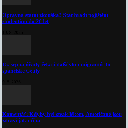
Opravná státní zkouška? Stát hradí pojištění
studentům do 26 let
10. 8. 2026
15. srpna úřady čekají další vlnu migrantů do
španělské Ceuty
9. 8. 2026
Komentář: Kdyby byl steak lékem, Američané jsou
zdraví jako řípa