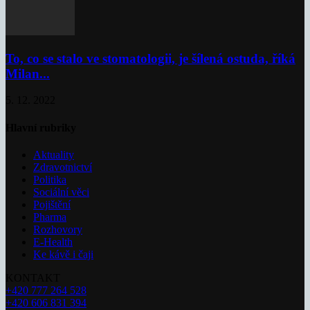
To, co se stalo ve stomatologii, je šílená ostuda, říká
Milan...
5. 12. 2022
Hlavní rubriky
Aktuality
Zdravotnictví
Politika
Sociální věci
Pojištění
Pharma
Rozhovory
E-Health
Ke kávě i čaji
KONTAKT
+420 777 264 528
+420 606 831 394