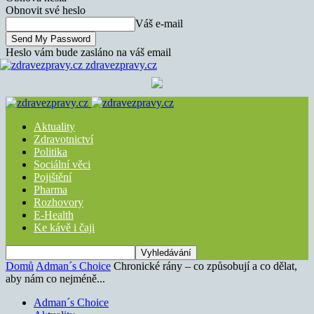
Obnovit své heslo
Váš e-mail
Heslo vám bude zasláno na váš email
zdravezpravy.cz
Aktuality
Zdravotnictví
Politika
Sociální věci
Pojištění
Pharma
Rozhovory
E-Health
Ke kávě i čaji
Domů
Adman´s Choice
Chronické rány – co způsobují a co dělat,
aby nám co nejméně...
Adman´s Choice