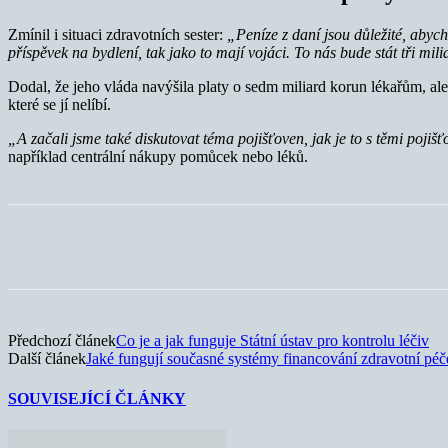
Zmínil i situaci zdravotních sester:
„Peníze z daní jsou důležité, abych
příspěvek na bydlení, tak jako to mají vojáci. To nás bude stát tři mil
Dodal, že jeho vláda navýšila platy o sedm miliard korun lékařům, ale
které se jí nelíbí.
„A začali jsme také diskutovat téma pojišťoven, jak je to s těmi pojiš
například centrální nákupy pomůcek nebo léků.
Sdílet
Předchozí článek
Co je a jak funguje Státní ústav pro kontrolu léčiv
Další článek
Jaké fungují současné systémy financování zdravotní péč
SOUVISEJÍCÍ ČLÁNKY