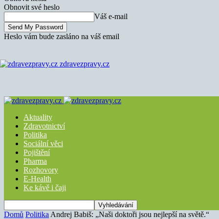
Obnovit své heslo
Váš e-mail
Heslo vám bude zasláno na váš email
zdravezpravy.cz
Aktuality
Zdravotnictví
Politika
Sociální věci
Pojištění
Pharma
Rozhovory
E-Health
Ke kávě i čaji
Domů
Politika
Andrej Babiš: „Naši doktoři jsou nejlepší na světě.“