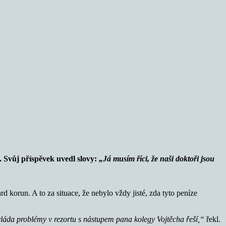
. Svůj příspěvek uvedl slovy:
„Já musím říci, že naši doktoři jsou
d korun. A to za situace, že nebylo vždy jisté, zda tyto peníze
vláda problémy v rezortu s nástupem pana kolegy Vojtěcha řeší,“
řekl.