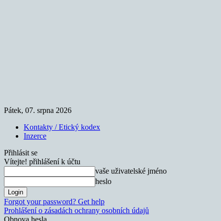
Pátek, 07. srpna 2026
Kontakty / Etický kodex
Inzerce
Přihlásit se
Vítejte! přihlášení k účtu
vaše uživatelské jméno
heslo
Forgot your password? Get help
Prohlášení o zásadách ochrany osobních údajů
Obnova hesla