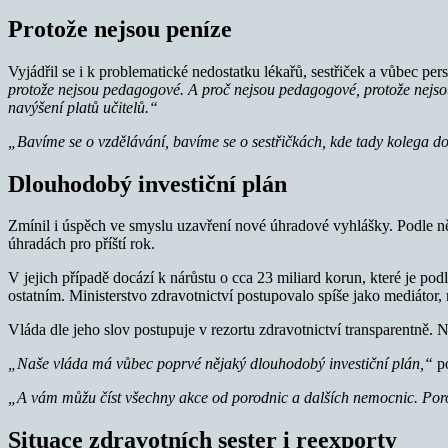
Protože nejsou peníze
Vyjádřil se i k problematické nedostatku lékařů, sestřiček a vůbec pe
protože nejsou pedagogové. A proč nejsou pedagogové, protože nejsou
navýšení platů učitelů.“
„Bavíme se o vzdělávání, bavíme se o sestřičkách, kde tady kolega 
Dlouhodobý investiční plán
Zmínil i úspěch ve smyslu uzavření nové úhradové vyhlášky. Podle ně
úhradách pro příští rok.
V jejich případě docází k nárůstu o cca 23 miliard korun, které je p
ostatním. Ministerstvo zdravotnictví postupovalo spíše jako mediátor, 
Vláda dle jeho slov postupuje v rezortu zdravotnictví transparentně.
„Naše vláda má vůbec poprvé nějaký dlouhodobý investiční plán,“
p
„A vám můžu číst všechny akce od porodnic a dalších nemocnic. Poro
Situace zdravotních sester i reexporty