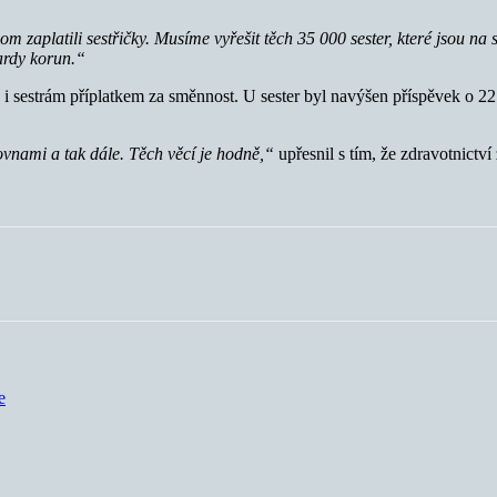
om zaplatili sestřičky. Musíme vyřešit těch 35 000 sester, které jsou 
iardy korun.“
 i sestrám příplatkem za směnnost. U sester byl navýšen příspěvek o 22
ťovnami a tak dále. Těch věcí je hodně,“
upřesnil s tím, že zdravotnictví
e