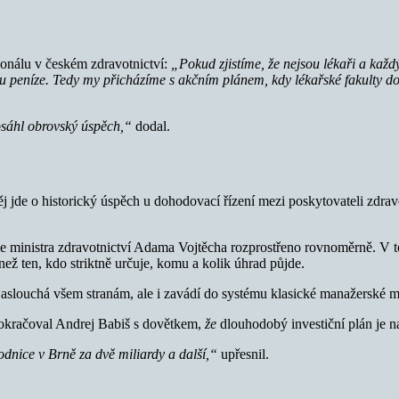
rsonálu v českém zdravotnictví:
„Pokud zjistíme, že nejsou lékaři a každ
 peníze. Tedy my přicházíme s akčním plánem, kdy lékařské fakulty do
dosáhl obrovský úspěch,“
dodal.
j jde o historický úspěch u dohodovací řízení mezi poskytovateli zdr
odle ministra zdravotnictví Adama Vojtěcha rozprostřeno rovnoměrně. V
než ten, kdo striktně určuje, komu a kolik úhrad půjde.
 Naslouchá všem stranám, ale i zavádí do systému klasické manažerské 
okračoval Andrej Babiš s dovětkem,
že
dlouhodobý investiční plán je n
dnice v Brně za dvě miliardy a další,“
upřesnil.