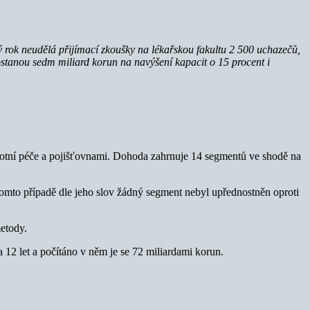
ý rok neudělá přijímací zkoušky na lékařskou fakultu 2 500 uchazečů,
stanou sedm miliard korun na navýšení kapacit o 15 procent i
avotní péče a pojišťovnami. Dohoda zahrnuje 14 segmentů ve shodě na
 tomto případě dle jeho slov žádný segment nebyl upřednostněn oproti
metody.
a 12 let a počítáno v něm je se 72 miliardami korun.