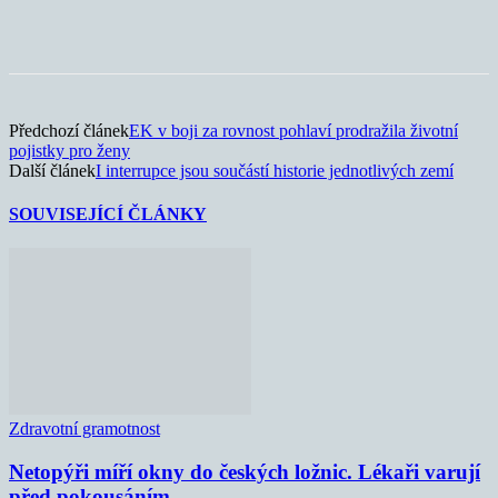
Předchozí článek
EK v boji za rovnost pohlaví prodražila životní
pojistky pro ženy
Další článek
I interrupce jsou součástí historie jednotlivých zemí
SOUVISEJÍCÍ ČLÁNKY
Zdravotní gramotnost
Netopýři míří okny do českých ložnic. Lékaři varují
před pokousáním