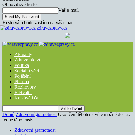
Obnovit své heslo
Váš e-mail
Heslo vám bude zasláno na váš email
zdravezpravy.cz
Aktuality
Zdravotnictví
Politika
Sociální věci
Pojištění
Pharma
Rozhovory
E-Health
Ke kávě i čaji
Domů
Zdravotní gramotnost
Ukončení těhotenství je možné do 12.
týdne těhotenství
Zdravotní gramotnost