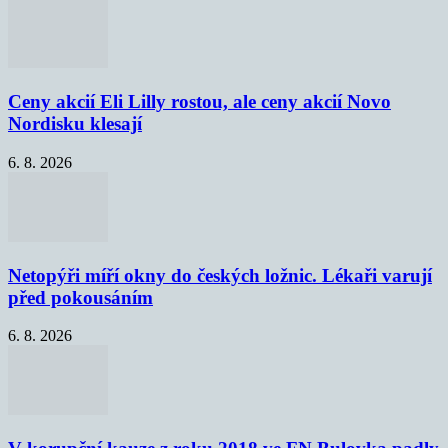
Ceny akcií Eli Lilly rostou, ale ceny akcií Novo
Nordisku klesají
6. 8. 2026
Netopýři míří okny do českých ložnic. Lékaři varují
před pokousáním
6. 8. 2026