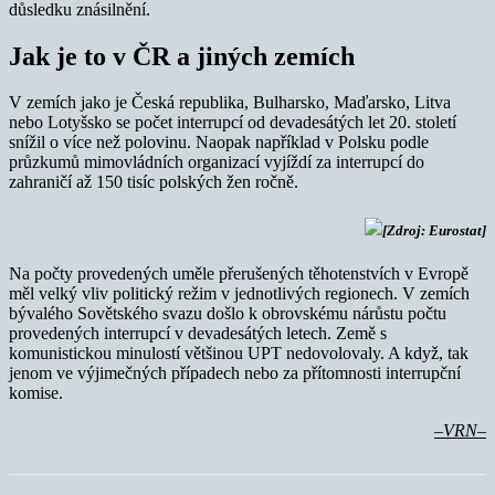
důsledku znásilnění.
Jak je to v ČR a jiných zemích
V zemích jako je Česká republika, Bulharsko, Maďarsko, Litva
nebo Lotyšsko se počet interrupcí od devadesátých let 20. století
snížil o více než polovinu. Naopak například v Polsku podle
průzkumů mimovládních organizací vyjíždí za interrupcí do
zahraničí až 150 tisíc polských žen ročně.
[Zdroj: Eurostat]
Na počty provedených uměle přerušených těhotenstvích v Evropě
měl velký vliv politický režim v jednotlivých regionech. V zemích
bývalého Sovětského svazu došlo k obrovskému nárůstu počtu
provedených interrupcí v devadesátých letech. Země s
komunistickou minulostí většinou UPT nedovolovaly. A když, tak
jenom ve výjimečných případech nebo za přítomnosti interrupční
komise.
–VRN–