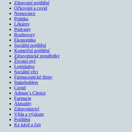
Zdravotní pojištění
Očkování a covid
Nemocnice
Politika
Lékárny
Podcasty
Rozhovory
Ekonomika
Sociální pojištění
Komerční pojištění
Zdravotnické prostředky
Životní styl
Legislativa
Sociální věci
Farmaceutické firmy
Stakeholders
Covid
Adman´s Choice
Farmacie
Aktuality
Zdravotnictví
Věda a výzkum
Pojištění
Ke kávě a čaji