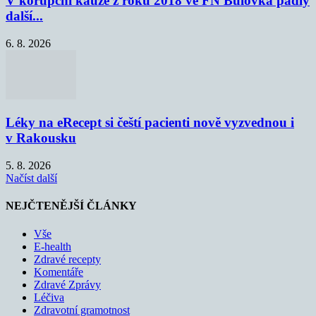
V korupční kauze z roku 2018 ve FN Bulovka padly
další...
6. 8. 2026
Léky na eRecept si čeští pacienti nově vyzvednou i
v Rakousku
5. 8. 2026
Načíst další
NEJČTENĚJŠÍ ČLÁNKY
Vše
E-health
Zdravé recepty
Komentáře
Zdravé Zprávy
Léčiva
Zdravotní gramotnost