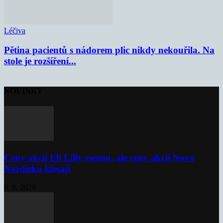
Léčiva
Pětina pacientů s nádorem plic nikdy nekouřila. Na
stole je rozšíření...
NOVINKY
Ceny akcií Eli Lilly rostou, ale ceny akcií Novo
Nordisku klesají
6. 8. 2026