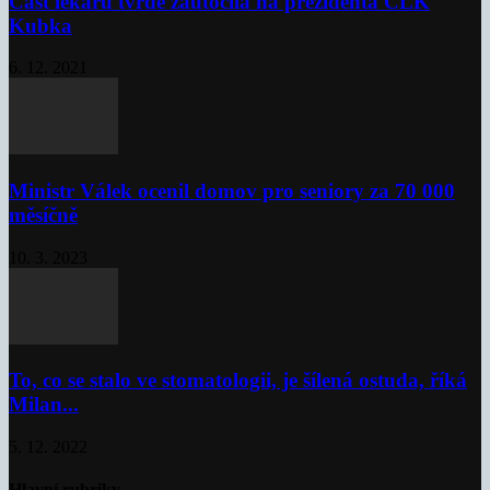
Část lékařů tvrdě zaútočila na prezidenta ČLK
Kubka
6. 12. 2021
Ministr Válek ocenil domov pro seniory za 70 000
měsíčně
10. 3. 2023
To, co se stalo ve stomatologii, je šílená ostuda, říká
Milan...
5. 12. 2022
Hlavní rubriky