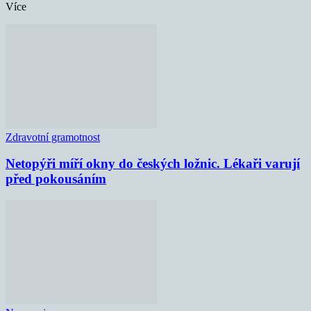
Více
Zdravotní gramotnost
Netopýři míří okny do českých ložnic. Lékaři varují
před pokousáním