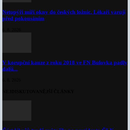
Netopýři míří okny do českých ložnic. Lékaři varují
před pokousáním
6. 8. 2026
V korupční kauze z roku 2018 ve FN Bulovka padly
další...
6. 8. 2026
NEJDISKUTOVANĚJŠÍ ČLÁNKY