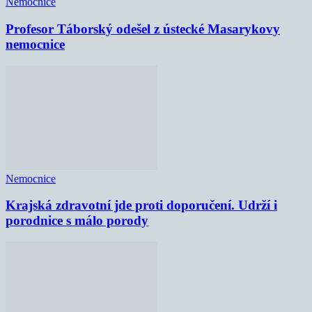
Nemocnice
Profesor Táborský odešel z ústecké Masarykovy
nemocnice
Nemocnice
Krajská zdravotní jde proti doporučení. Udrží i
porodnice s málo porody