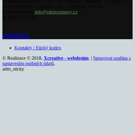
souhlasu společnosti Copywrite Company zakázáno. Copyright [c]
2020 Copywrite Company s.r.o. / Copyright [c] ČTK.
Kontaktujte nás:
info@zdravezpravy.cz
SLEDUJTE NÁS
INZERCE
Kontakty / Etický kodex
© Realizace © 2018,
Xcreative - webdesign
. |
Spravovat souhlas s
nastavením osobních údajů
.
adm_sticky