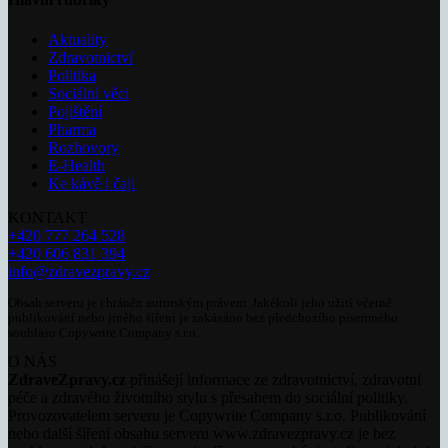
Aktuality
Zdravotnictví
Politika
Sociální věci
Pojištění
Pharma
Rozhovory
E-Health
Ke kávě i čaji
KONTAKT
+420 777 264 528
+420 606 831 394
info@zdravezpravy.cz
Obsah serveru je chráněn autorským právem. Jakékoli jeho užití včetně
publikování nebo jiného šíření je zakázáno bez předchozího písemného
souhlasu Copywrite Company s.r.o.
O NÁS
ZdraveZpravy.cz
přinášejí informace ze zdravotnictví, zdravotní
péče a zdravého životního stylu s přesahem do sociální politiky.
Provozovatelem serveru je Copywrite Company s.r.o. Publikování
nebo další šíření obsahu serveru www.zdravezpravy.cz je bez