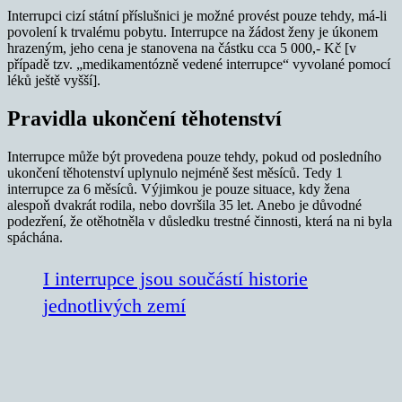
Interrupci cizí státní příslušnici je možné provést pouze tehdy, má-li
povolení k trvalému pobytu. Interrupce na žádost ženy je úkonem
hrazeným, jeho cena je stanovena na částku cca 5 000,- Kč [v
případě tzv. „medikamentózně vedené interrupce“ vyvolané pomocí
léků ještě vyšší].
Pravidla ukončení těhotenství
Interrupce může být provedena pouze tehdy, pokud od posledního
ukončení těhotenství uplynulo nejméně šest měsíců. Tedy 1
interrupce za 6 měsíců. Výjimkou je pouze situace, kdy žena
alespoň dvakrát rodila, nebo dovršila 35 let. Anebo je důvodné
podezření, že otěhotněla v důsledku trestné činnosti, která na ni byla
spáchána.
I interrupce jsou součástí historie
jednotlivých zemí