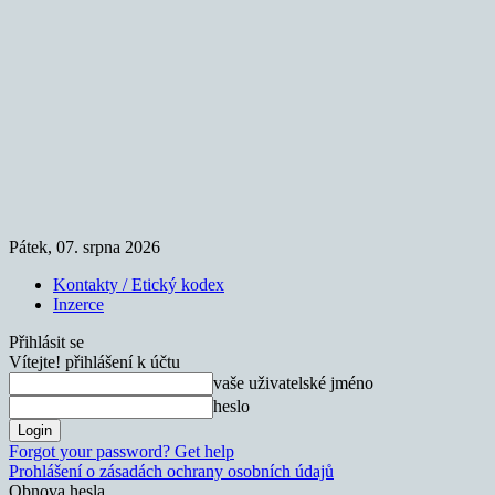
Pátek, 07. srpna 2026
Kontakty / Etický kodex
Inzerce
Přihlásit se
Vítejte! přihlášení k účtu
vaše uživatelské jméno
heslo
Forgot your password? Get help
Prohlášení o zásadách ochrany osobních údajů
Obnova hesla