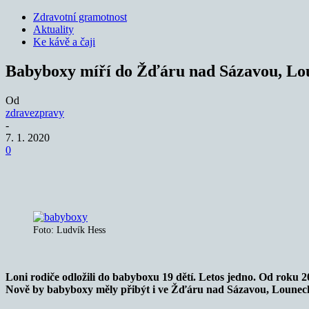
Zdravotní gramotnost
Aktuality
Ke kávě a čaji
Babyboxy míří do Žďáru nad Sázavou, Lo
Od
zdravezpravy
-
7. 1. 2020
0
Sdílet
Foto: Ludvík Hess
Loni rodiče odložili do babyboxu 19 dětí. Letos jedno. Od roku 20
Nově by babyboxy měly přibýt i ve Žďáru nad Sázavou, Lounec