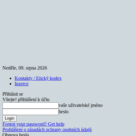
Neděle, 09. srpna 2026
Kontakty / Etický kodex
Inzerce
Přihlásit se
Vítejte! přihlášení k účtu
vaše uživatelské jméno
heslo
Forgot your password? Get help
Prohlášení o zásadách ochrany osobních údajů
Obnova hesla