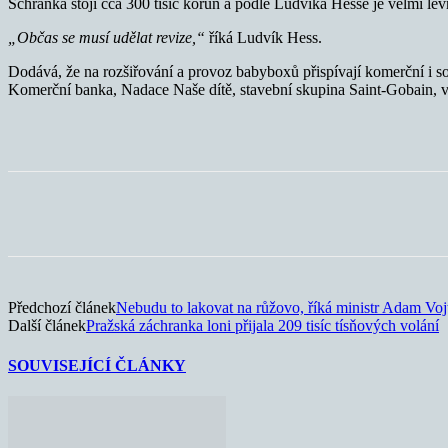
Schránka stojí cca 300 tisíc korun a podle Ludvíka Hesse je velmi lev
„Občas se musí udělat revize,“
říká Ludvík Hess.
Dodává, že na rozšiřování a provoz babyboxů přispívají komerční i so
Komerční banka, Nadace Naše dítě, stavební skupina Saint-Gobain, v
Sdílet
Předchozí článek
Nebudu to lakovat na růžovo, říká ministr Adam Voj
Další článek
Pražská záchranka loni přijala 209 tisíc tísňových volání
SOUVISEJÍCÍ ČLÁNKY