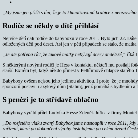
„My jsme jen přišli s tím, že je to klimatizovaná krabice z nerezového 
Rodiče se někdy o dítě přihlásí
Nejvíce dětí dali rodiče do babyboxu v roce 2011. Bylo jich 22. Dále 
odložených dětí pod deset. Asi jen v pěti případech se stalo, že mat
„Je ale potřeba říct, že takové matky nebývají dcery andělské,“
říká 
S některými novými rodiči je Hess v kontaktu, někteří mu posílají fotk
starší. Extrém byl, když někdo přinesl v Pelhřimově chlapce starého 1
Babyboxy ovšem nejsou jeho jedinou aktivitou. I proto, že je mnohd
sponzorů postavil i azylový dům [Statim], jenž pomáhá s bydlením a tř
S penězi je to střídavě oblačno
Babyboxy vyrábí přítel Ludvíka Hesse Zdeněk Juřica z firmy Montel
„Do rozjetého vlaku zvaný Babybox jsme nastoupili v roce 2011, kdy 
zařízení, které po dokončení výroby instalujeme po celém území Česk