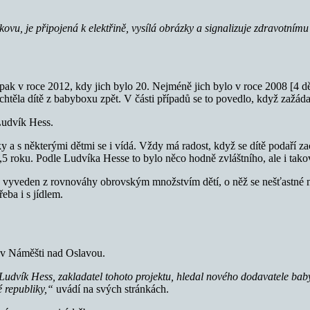
kovu, je připojená k elektřině, vysílá obrázky a signalizuje zdravotnímu
pak v roce 2012, kdy jich bylo 20. Nejméně jich bylo v roce 2008 [4 dět
ka chtěla dítě z babyboxu zpět. V části případů se to povedlo, když zaž
Ludvík Hess.
y a s některými dětmi se i vídá. Vždy má radost, když se dítě podaří za
,5 roku. Podle Ludvíka Hesse to bylo něco hodně zvláštního, ale i takové
y vyveden z rovnováhy obrovským množstvím dětí, o něž se nešťastné ma
eba i s jídlem.
 v Náměšti nad Oslavou.
Ludvík Hess, zakladatel tohoto projektu, hledal nového dodavatele ba
é republiky,“
uvádí na svých stránkách.