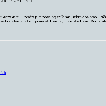
ná na provoz i údržbu.
ukromí dárci. S penězi je to podle něj spíše tak „střídavě oblačno“. 
ýrobce zdravotnických pomůcek Linet, výrobce léků Bayer, Roche, ale
těch