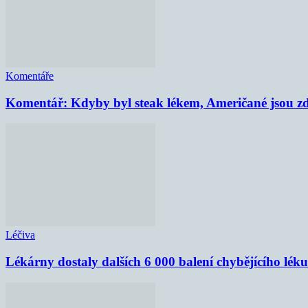
Komentáře
Komentář: Kdyby byl steak lékem, Američané jsou zd
Léčiva
Lékárny dostaly dalších 6 000 balení chybějícího lék