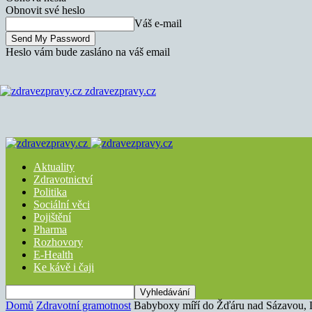
Obnovit své heslo
Váš e-mail
Heslo vám bude zasláno na váš email
zdravezpravy.cz
Aktuality
Zdravotnictví
Politika
Sociální věci
Pojištění
Pharma
Rozhovory
E-Health
Ke kávě i čaji
Domů
Zdravotní gramotnost
Babyboxy míří do Žďáru nad Sázavou, 