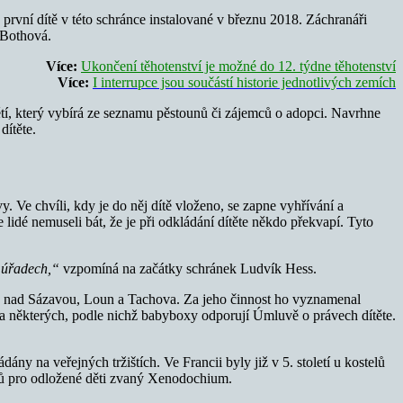
první dítě v této schránce instalované v březnu 2018. Záchranáři
 Bothová.
Více:
Ukončení těhotenství je možné do 12. týdne těhotenství
Více:
I interrupce jsou součástí historie jednotlivých zemích
ětí, který vybírá ze seznamu pěstounů či zájemců o adopci. Navrhne
dítěte.
Ve chvíli, kdy je do něj dítě vloženo, se zapne vyhřívání a
lidé nemuseli bát, že je při odkládání dítěte někdo překvapí. Tyto
i úřadech,“
vzpomíná na začátky schránek Ludvík Hess.
u nad Sázavou, Loun a Tachova. Za jeho činnost ho vyznamenal
ika některých, podle nichž babyboxy odporují Úmluvě o právech dítěte.
ny na veřejných tržištích. Ve Francii byly již v 5. století u kostelů
mů pro odložené děti zvaný Xenodochium.