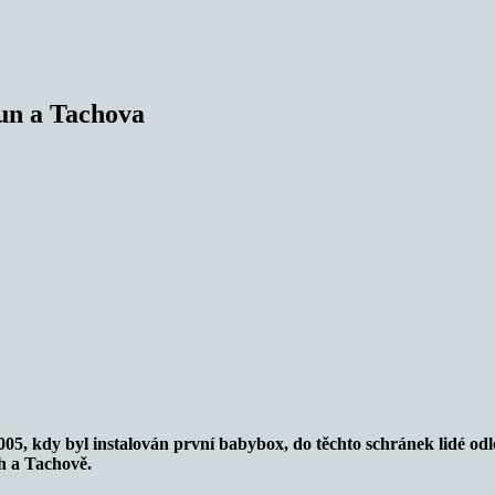
un a Tachova
05, kdy byl instalován první babybox, do těchto schránek lidé odlo
h a Tachově.