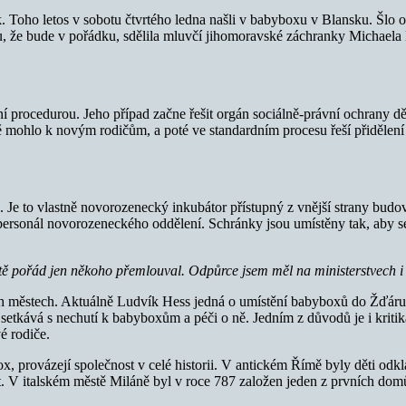
 Toho letos v sobotu čtvrtého ledna našli v babyboxu v Blansku. Šlo o 
, že bude v pořádku, sdělila mluvčí jihomoravské záchranky Michaela
ní procedurou. Jeho případ začne řešit orgán sociálně-právní ochrany d
 mohlo k novým rodičům, a poté ve standardním procesu řeší přidělení 
 to vlastně novorozenecký inkubátor přístupný z vnější strany budovy. 
personál novorozeneckého oddělení. Schránky jsou umístěny tak, aby se 
atě pořád jen někoho přemlouval. Odpůrce jsem měl na ministerstvech 
ch městech. Aktuálně Ludvík Hess jedná o umístění babyboxů do Žďár
v setkává s nechutí k babyboxům a péči o ně. Jedním z důvodů je i krit
é rodiče.
 provázejí společnost v celé historii. V antickém Římě byly děti odkládá
. V italském městě Miláně byl v roce 787 založen jeden z prvních do