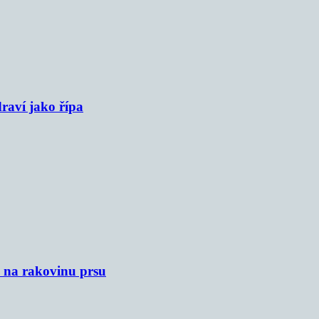
raví jako řípa
u na rakovinu prsu