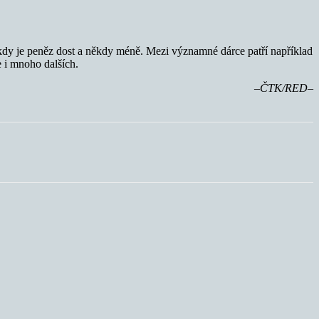
Někdy je peněz dost a někdy méně. Mezi významné dárce patří například
 i mnoho dalších.
–ČTK/RED–