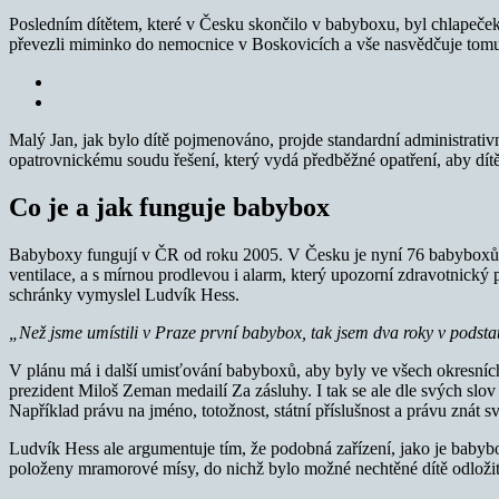
Posledním dítětem, které v Česku skončilo v babyboxu, byl chlapeček.
převezli miminko do nemocnice v Boskovicích a vše nasvědčuje tomu
Malý Jan, jak bylo dítě pojmenováno, projde standardní administrativ
opatrovnickému soudu řešení, který vydá předběžné opatření, aby dítě
Co je a jak funguje babybox
Babyboxy fungují v ČR od roku 2005. V Česku je nyní 76 babyboxů. Je
ventilace, a s mírnou prodlevou i alarm, který upozorní zdravotnický 
schránky vymyslel Ludvík Hess.
„Než jsme umístili v Praze první babybox, tak jsem dva roky v podst
V plánu má i další umisťování babyboxů, aby byly ve všech okresní
prezident Miloš Zeman medailí Za zásluhy. I tak se ale dle svých slo
Například právu na jméno, totožnost, státní příslušnost a právu znát sv
Ludvík Hess ale argumentuje tím, že podobná zařízení, jako je babybox,
položeny mramorové mísy, do nichž bylo možné nechtěné dítě odložit