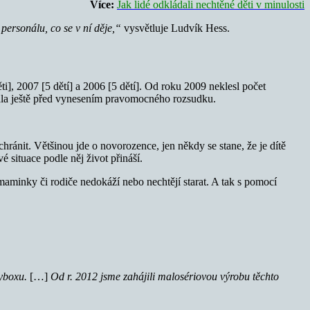
Více:
Jak lidé odkládali nechtěné děti v minulosti
 personálu, co se v ní děje,“
vysvětluje Ludvík Hess.
i], 2007 [5 dětí] a 2006 [5 dětí]. Od roku 2009 neklesl počet
ádala ještě před vynesením pravomocného rozsudku.
chránit. Většinou jde o novorozence, jen někdy se stane, že je dítě
 situace podle něj život přináší.
minky či rodiče nedokáží nebo nechtějí starat. A tak s pomocí
byboxu.
[…]
Od r. 2012 jsme zahájili malosériovou výrobu těchto