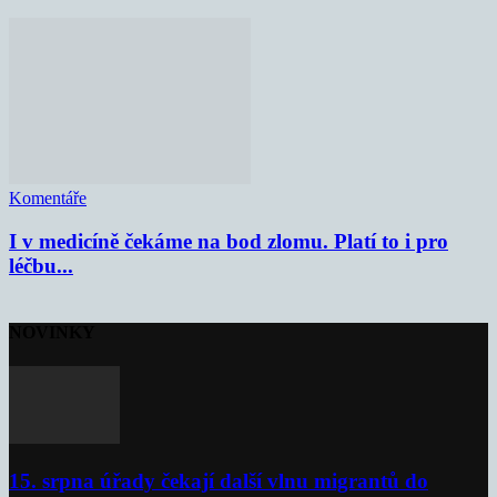
Komentáře
I v medicíně čekáme na bod zlomu. Platí to i pro
léčbu...
NOVINKY
15. srpna úřady čekají další vlnu migrantů do