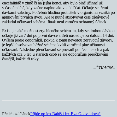
encefalitidě v zimě či na jejím konci, aby bylo plně účinné už
v časném létě, kdy začne naplno aktivita klíšťat. Očkuje se třemi
dávkami vakcíny. Potřebná hladina protilátek v organismu vzniká po
aplikování prvních dvou. Ale je nutné absolvovat celé třídávkové
základní očkovací schéma. Jinak není zaručen ochranný účinek.
Existuje také možnost zrychleného schématu, kdy se druhou dávkou
očkuje již za 7 dní po první dávce a třetí následuje za dalších 14 dní.
Ovšem podle odborníků, pokud k tomu nevedou zdravotní důvody,
je lepší absolvovat běžné schéma kvůli zaručení plné účinnosti
očkování. Následné přeočkování se provádí po třech letech a pak
každých cca 5 let, u starších osob se ale doporučuje přeočkování
častější, každé tři roky.
–ČTK/VRN–
Předchozí článek
Přijde po lex Babiš i lex Eva Gottvaldová?