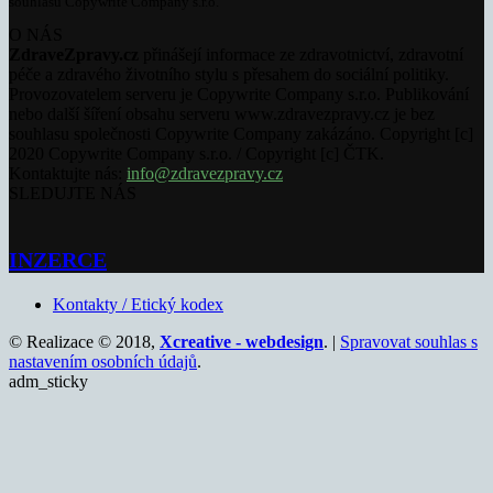
souhlasu Copywrite Company s.r.o.
O NÁS
ZdraveZpravy.cz
přinášejí informace ze zdravotnictví, zdravotní
péče a zdravého životního stylu s přesahem do sociální politiky.
Provozovatelem serveru je Copywrite Company s.r.o. Publikování
nebo další šíření obsahu serveru www.zdravezpravy.cz je bez
souhlasu společnosti Copywrite Company zakázáno. Copyright [c]
2020 Copywrite Company s.r.o. / Copyright [c] ČTK.
Kontaktujte nás:
info@zdravezpravy.cz
SLEDUJTE NÁS
INZERCE
Kontakty / Etický kodex
© Realizace © 2018,
Xcreative - webdesign
. |
Spravovat souhlas s
nastavením osobních údajů
.
adm_sticky