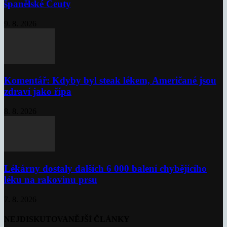
španělské Ceuty
9. 8. 2026
Komentář: Kdyby byl steak lékem, Američané jsou
zdraví jako řípa
8. 8. 2026
Lékárny dostaly dalších 6 000 balení chybějícího
léku na rakovinu prsu
7. 8. 2026
NEJDISKUTOVANĚJŠÍ ČLÁNKY