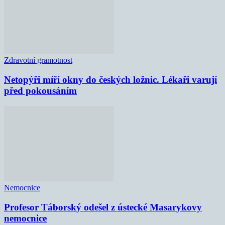
Zdravotní gramotnost
Netopýři míří okny do českých ložnic. Lékaři varují
před pokousáním
Nemocnice
Profesor Táborský odešel z ústecké Masarykovy
nemocnice