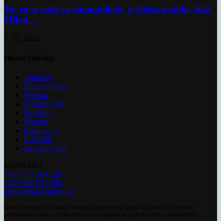
To, co se stalo ve stomatologii, je šílená ostuda, říká
Milan...
5. 12. 2022
Hlavní rubriky
Aktuality
Zdravotnictví
Politika
Sociální věci
Pojištění
Pharma
Rozhovory
E-Health
Ke kávě i čaji
KONTAKT
+420 777 264 528
+420 606 831 394
info@zdravezpravy.cz
Obsah serveru je chráněn autorským právem. Jakékoli jeho užití včetně
publikování nebo jiného šíření je zakázáno bez předchozího písemného