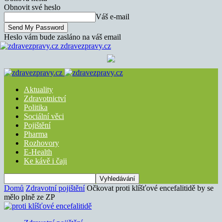
Obnovit své heslo
Váš e-mail
Heslo vám bude zasláno na váš email
zdravezpravy.cz
Aktuality
Zdravotnictví
Politika
Sociální věci
Pojištění
Pharma
Rozhovory
E-Health
Ke kávě i čaji
Domů
Zdravotní pojištění
Očkovat proti klíšťové encefalitidě by se
mělo plně ze ZP