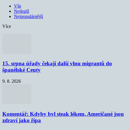
Vše
Nejlepší
Nejpopulárnější
Více
15. srpna úřady čekají další vlnu migrantů do
španělské Ceuty
9. 8. 2026
Komentář: Kdyby byl steak lékem, Američané jsou
zdraví jako řípa