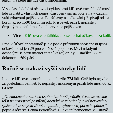
letech, na které ale lidé často zapomínají.
V současné době si očkovací cyklus proti klíšťové encefalitidě musí
lidé zaplatit z vlastních peněz. Část ceny jim až poté a na vyžádání
vrátí zdravotní pojišťovna. Pojišťovny na očkování přispívají od sta
korun až po 1500 korun za rok. Příspěvek patří k nejčastěji
čerpaným benefitům z fondů prevence pojišťoven.
Více –
Klíšťová encefalitida: Jak se nechat očkovat a za kolik
Proti klíšťové encefalitidě je ale podle průzkumu společnosti Ipsos
očkováno asi jen 29 procent české populace. Mezi mladými
dospělými se proti infekci chrání každý druhý, u starších 55 let
dokonce každý pátý.
Ročně se nakazí vyšší stovky lidí
Loni se klíšťovou encefalitidou nakazilo 774 lidí. Což bylo nejvíce
za posledních osm let. K nejčastěji nakaženým patřili lidé mezi 60 až
64 lety.
„Onemocnění u starších osob mívá horší průběh, často se rozvine
těžší neurologické postižení, dochází ke zhoršení funkcí nervového
systému i ve smyslu zhoršení paměti, výbavnosti, poruch spánku,“
popsala lékařka Lenka Petroušová z Fakultní nemocnice v Ostravě.