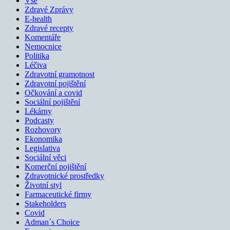
Vše
Zdravé Zprávy
E-health
Zdravé recepty
Komentáře
Nemocnice
Politika
Léčiva
Zdravotní gramotnost
Zdravotní pojištění
Očkování a covid
Sociální pojištění
Lékárny
Podcasty
Rozhovory
Ekonomika
Legislativa
Sociální věci
Komerční pojištění
Zdravotnické prostředky
Životní styl
Farmaceutické firmy
Stakeholders
Covid
Adman´s Choice