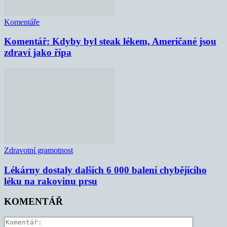
Komentáře
Komentář: Kdyby byl steak lékem, Američané jsou
zdraví jako řípa
Zdravotní gramotnost
Lékárny dostaly dalších 6 000 balení chybějícího
léku na rakovinu prsu
KOMENTÁŘ