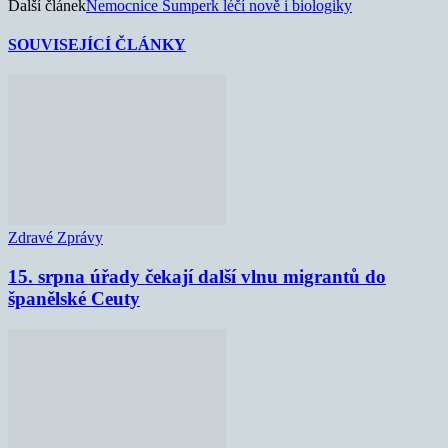
Další článek
Nemocnice Šumperk léčí nově i biologiky
SOUVISEJÍCÍ ČLÁNKY
Zdravé Zprávy
15. srpna úřady čekají další vlnu migrantů do
španělské Ceuty