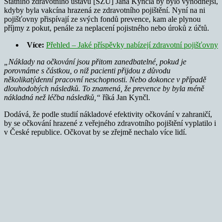
Státního zdravotního ústavu [SZÚ] Jana Kynčla by bylo výhodnější,
kdyby byla vakcína hrazená ze zdravotního pojištění. Nyní na ni
pojišťovny přispívají ze svých fondů prevence, kam ale plynou
příjmy z pokut, penále za neplacení pojistného nebo úroků z účtů.
Více:
Přehled – Jaké příspěvky nabízejí zdravotní pojišťovny
„Náklady na očkování jsou přitom zanedbatelné, pokud je
porovnáme s částkou, o niž pacienti přijdou z důvodu
několikatýdenní pracovní neschopnosti. Nebo dokonce v případě
dlouhodobých následků. To znamená, že prevence by byla méně
nákladná než léčba následků,“
říká Jan Kynčl.
Dodává, že podle studií nákladové efektivity očkování v zahraničí,
by se očkování hrazené z veřejného zdravotního pojištění vyplatilo i
v České republice. Očkovat by se zřejmě nechalo více lidí.