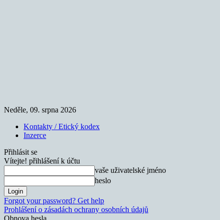
Neděle, 09. srpna 2026
Kontakty / Etický kodex
Inzerce
Přihlásit se
Vítejte! přihlášení k účtu
vaše uživatelské jméno
heslo
Forgot your password? Get help
Prohlášení o zásadách ochrany osobních údajů
Obnova hesla