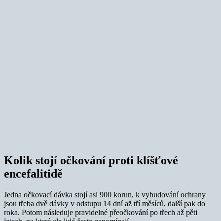
Kolik stojí očkování proti klíšťové
encefalitidě
Jedna očkovací dávka stojí asi 900 korun, k vybudování ochrany
jsou třeba dvě dávky v odstupu 14 dní až tří měsíců, další pak do
roka. Potom následuje pravidelné přeočkování po třech až pěti