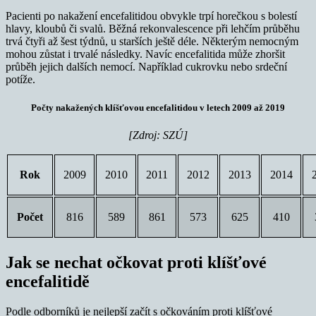
Pacienti po nakažení encefalitidou obvykle trpí horečkou s bolestí
hlavy, kloubů či svalů. Běžná rekonvalescence při lehčím průběhu
trvá čtyři až šest týdnů, u starších ještě déle. Některým nemocným
mohou zůstat i trvalé následky. Navíc encefalitida může zhoršit
průběh jejich dalších nemocí. Například cukrovku nebo srdeční
potíže.
Počty nakažených klíšťovou encefalitidou v letech 2009 až 2019
[Zdroj: SZÚ]
Rok
2009
2010
2011
2012
2013
2014
Počet
816
589
861
573
625
410
Jak se nechat očkovat proti klíšťové
encefalitidě
Podle odborníků je nejlepší začít s očkováním proti klíšťové