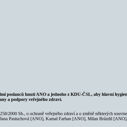
i poslanců hnutí ANO a jednoho z KDU-ČSL, aby hlavní hygienik
any a podpory veřejného zdraví.
258/2000 Sb., o ochraně veřejného zdraví a o změně některých souvise
Jana Pastuchová [ANO], Kamal Farhan [ANO], Milan Brázdil [ANO], 