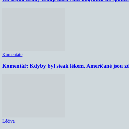
Komentáře
Komentář: Kdyby byl steak lékem, Američané jsou zd
Léčiva