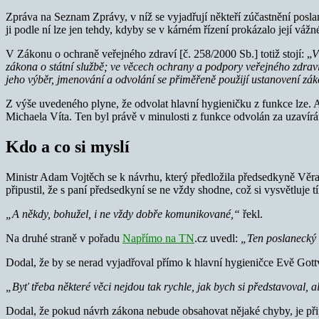
Zpráva na Seznam Zprávy, v níž se vyjadřují někteří zúčastnění pos
ji podle ní lze jen tehdy, kdyby se v kárném řízení prokázalo její vážn
V Zákonu o ochraně veřejného zdraví [č. 258/2000 Sb.] totiž stojí: „
V
zákona o státní službě; ve věcech ochrany a podpory veřejného zdraví
jeho výběr, jmenování a odvolání se přiměřeně použijí ustanovení zá
Z výše uvedeného plyne, že odvolat hlavní hygieničku z funkce lze. 
Michaela Víta. Ten byl právě v minulosti z funkce odvolán za uzavír
Kdo a co si myslí
Ministr Adam Vojtěch se k návrhu, který předložila předsedkyně V
připustil, že s paní předsedkyní se ne vždy shodne, což si vysvětluje t
„A někdy, bohužel, i ne vždy dobře komunikované,“
řekl.
Na druhé straně v pořadu
Napřímo na TN
.cz uvedl:
„Ten poslanecký n
Dodal, že by se nerad vyjadřoval přímo k hlavní hygieničce Evě Gottva
„Byť třeba některé věci nejdou tak rychle, jak bych si představoval, al
Dodal, že pokud návrh zákona nebude obsahovat nějaké chyby, je při