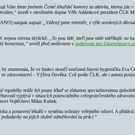
kuji Vám tímto jménem České lékařské komory za aktivitu, kterou jste v
chválen,“
uvedl v otevřeném dopise Věře Adámkové prezident ČLK M
za ANO] naopak napsal:
„Vážený pane ministře, z výše uvedených důvod
K nejsou zrovna idylické.
„
To jsou lidé, kteří jsou stále takříkajíc na 
aký konsensus,“
uvedl před nedávnem v
rozhovoru pro Zdravezpravy.cz
, by znamenala, že ve funkci skončí současná hlavní hygienička Eva G
ce ve zdravotnictví – Výživa člověka. Což podle ČLK, ale i autora po
 republiky může být pouze lékař se získanou specializovanou způsobi
léhavostí vyplývá v situacích potenciálního celospolečenského zdravot
amovi Vojtěchovi Milan Kubek.
oha a postavení lékařů v systému ochrany veřejného zdraví. A přidává
é požadavky na jejich slušné odměňování za práci.
“