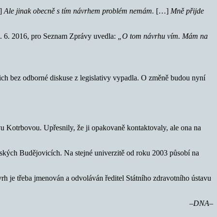
]
Ale jinak obecně s tím návrhem problém nemám.
[…]
Mně přijde
. 6. 2016, pro Seznam Zprávy uvedla:
„O tom návrhu vím. Mám na
ich bez odborné diskuse z legislativy vypadla. O změně budou nyní
 Kotrbovou. Upřesnily, že ji opakovaně kontaktovaly, ale ona na
ských Budějovicích. Na stejné univerzitě od roku 2003 působí na
rh je třeba jmenován a odvoláván ředitel Státního zdravotního ústavu
–DNA–