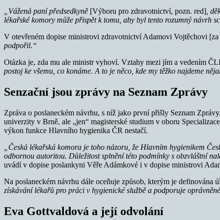
„Vážená paní předsedkyně
[Výboru pro zdravotnictví, pozn. red]
, dě
lékařské komory může přispět k tomu, aby byl tento rozumný návrh s
V otevřeném dopise ministrovi zdravotnictví Adamovi Vojtěchovi [
podpořil.“
Otázka je, zda mu ale ministr vyhoví. Vztahy mezi jím a vedením ČL
postoj ke všemu, co konáme. A to je něco, kde my těžko najdeme něj
Senzační jsou zprávy na Seznam Zprávy
Zpráva o poslaneckém návrhu, s níž jako první přišly Seznam Zprávy
univerzity v Brně, ale „jen“ magisterské studium v oboru Specializa
výkon funkce Hlavního hygienika ČR nestačí.
„Česká lékařská komora je toho názoru, že Hlavním hygienikem České
odbornou autoritou. Důležitost splnění této podmínky s obzvláštní na
uvádí v dopise poslankyni Věře Adámkové i v dopise ministrovi Ad
Na poslaneckém návrhu dále oceňuje způsob, kterým je definována úl
získávání lékařů pro práci v hygienické službě a podporuje oprávněn
Eva Gottvaldová a její odvolání