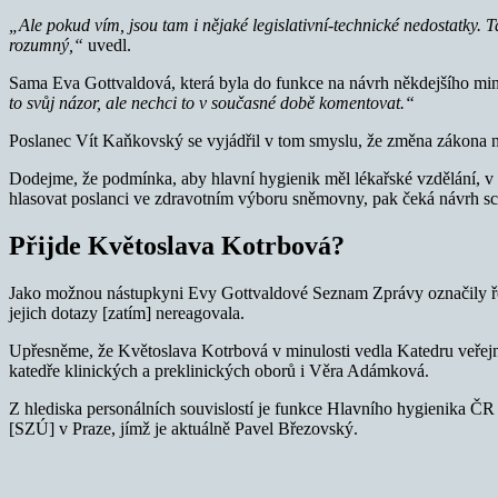
„Ale pokud vím, jsou tam i nějaké legislativní-technické nedostatky.
rozumný,“
uvedl.
Sama Eva Gottvaldová, která byla do funkce na návrh někdejšího m
to svůj názor, ale nechci to v současné době komentovat.“
Poslanec Vít Kaňkovský se vyjádřil v tom smyslu, že změna zákona n
Dodejme, že podmínka, aby hlavní hygienik měl lékařské vzdělání, v 
hlasovat poslanci ve zdravotním výboru sněmovny, pak čeká návrh sch
Přijde Květoslava Kotrbová?
Jako možnou nástupkyni Evy Gottvaldové Seznam Zprávy označily řed
jejich dotazy [zatím] nereagovala.
Upřesněme, že Květoslava Kotrbová v minulosti vedla Katedru veřejné
katedře klinických a preklinických oborů i Věra Adámková.
Z hlediska personálních souvislostí je funkce Hlavního hygienika ČR 
[SZÚ] v Praze, jímž je aktuálně Pavel Březovský.