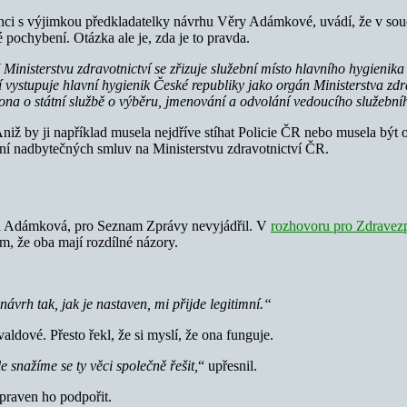
lanci s výjimkou předkladatelky návrhu Věry Adámkové, uvádí, že v s
é pochybení. Otázka ale je, zda je to pravda.
 Ministerstvu zdravotnictví se zřizuje služební místo hlavního hygienik
 vystupuje hlavní hygienik České republiky jako orgán Ministerstva zd
kona o státní službě o výběru, jmenování a odvolání vedoucího služeb
Aniž by ji například musela nejdříve stíhat Policie ČR nebo musela bý
ání nadbytečných smluv na Ministerstvu zdravotnictví ČR.
ěra Adámková, pro Seznam Zprávy nevyjádřil. V
rozhovoru pro Zdravez
ím, že oba mají rozdílné názory.
ávrh tak, jak je nastaven, mi přijde legitimní.“
ldové. Přesto řekl, že si myslí, že ona funguje.
e snažíme se ty věci společně řešit,
“ upřesnil.
praven ho podpořit.