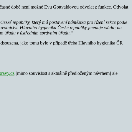
oučasné době není možné Evu Gottvaldovou odvolat z funkce. Odvolat
a České republiky, který má postavení náměstka pro řízení sekce podle
ravotnictví. Hlavního hygienika České republiky jmenuje vláda; na
ního úřadu v ústředním správním úřadu.“
t odsouzena, jako tomu bylo v případě třeba Hlavního hygienika ČR
pravy.cz
[mimo souvislost s aktuálně předloženým návrhem] ale