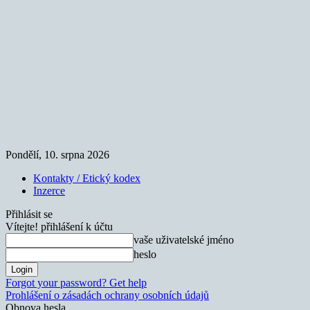
Pondělí, 10. srpna 2026
Kontakty / Etický kodex
Inzerce
Přihlásit se
Vítejte! přihlášení k účtu
vaše uživatelské jméno
heslo
Forgot your password? Get help
Prohlášení o zásadách ochrany osobních údajů
Obnova hesla