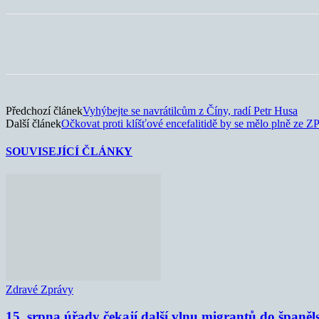
Sdílet
Předchozí článek
Vyhýbejte se navrátilcům z Číny, radí Petr Husa
Další článek
Očkovat proti klíšťové encefalitidě by se mělo plně ze Z
SOUVISEJÍCÍ ČLÁNKY
Zdravé Zprávy
15. srpna úřady čekají další vlnu migrantů do španěl