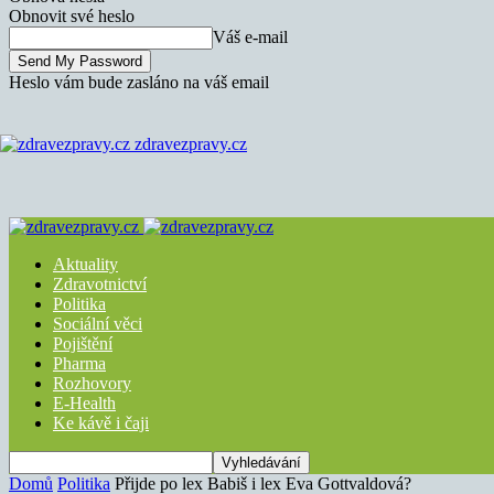
Obnovit své heslo
Váš e-mail
Heslo vám bude zasláno na váš email
zdravezpravy.cz
Aktuality
Zdravotnictví
Politika
Sociální věci
Pojištění
Pharma
Rozhovory
E-Health
Ke kávě i čaji
Domů
Politika
Přijde po lex Babiš i lex Eva Gottvaldová?