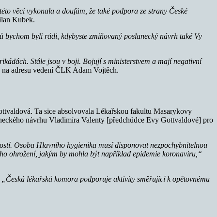
 této věci vykonala a doufám, že také podpora ze strany České
ilan Kubek.
ů bychom byli rádi, kdybyste zmiňovaný poslanecký návrh také Vy
barikádách. Stále jsou v boji. Bojují s ministerstvem a mají negativní
na adresu vedení ČLK Adam Vojtěch.
ottvaldová. Ta sice absolvovala Lékařskou fakultu Masarykovy
slaneckého návrhu Vladimíra Valenty [předchůdce Evy Gottvaldové] pro
lostí. Osoba Hlavního hygienika musí disponovat nezpochybnitelnou
ního ohrožení, jakým by mohla být například epidemie koronaviru,“
:
„Česká lékařská komora podporuje aktivity směřující k opětovnému