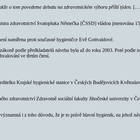
 Takže o tom povedeme debatu na zdravotnickém výboru příští týden.
[…
inistra zdravotnictví Svatopluka Němečka [ČSSD] vládou jmenována 15
ení namířena proti současné hygieničce Evě Gottvaldové.
zákoně podle předkladatelů návrhu byla až do roku 2003. Poté podle n
valování ve třetím čtení.
itelku Krajské hygienické stanice v Českých Budějovicích Květoslavu
ho zdravotnictví Zdravotně sociální fakulty Jihočeské univerzity v Če
významná i z toho důvodu, že je to právě hlavní hygienik, na jehož náv