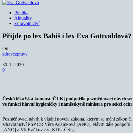
Politika
Aktuality
Zdravotnictví
Přijde po lex Babiš i lex Eva Gottvaldová?
Od
zdravezpravy
-
30. 1. 2020
0
Sdílet
Česká lékařská komora [ČLK] podpořila pozměňovací návrh sedm
ve funkci hlavní hygieničky i náměstkyně ministra pro sekci
ochr
Pozměňovací návrh k vládní novele zákona, kterým se mění zákon č. 
zdravotnictví PSP ČR Věra Adámková [ANO]. Návrh dále podpořili 
[ANO] a Vít Kaňkovský [KDU-ČSL].