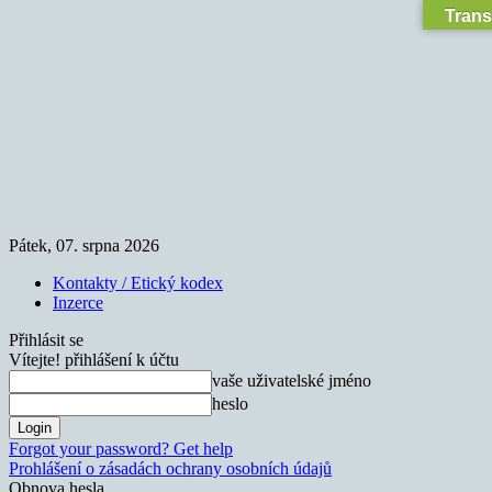
Trans
Pátek, 07. srpna 2026
Kontakty / Etický kodex
Inzerce
Přihlásit se
Vítejte! přihlášení k účtu
vaše uživatelské jméno
heslo
Forgot your password? Get help
Prohlášení o zásadách ochrany osobních údajů
Obnova hesla