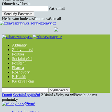
Obnovit své heslo
Váš e-mail
Heslo vám bude zasláno na váš email
zdravezpravy.cz
Aktuality
Zdravotnictví
Politika
Sociální věci
Pojištění
Pharma
Rozhovory
E-Health
Ke kávě i čaji
Domů
Sociální pojištění
Získání zálohy na výživné bude mít
podmínky