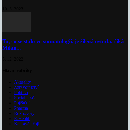
10. 3. 2023
To, co se stalo ve stomatologii, je šílená ostuda, říká
Milan...
5. 12. 2022
Hlavní rubriky
Aktuality
Zdravotnictví
Politika
Sociální věci
Pojištění
Pharma
Rozhovory
E-Health
Ke kávě i čaji