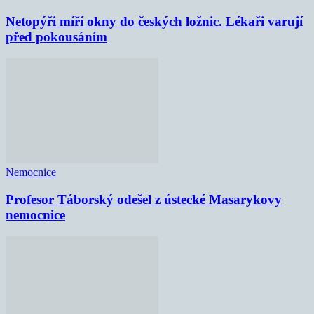
Netopýři míří okny do českých ložnic. Lékaři varují
před pokousáním
Nemocnice
Profesor Táborský odešel z ústecké Masarykovy
nemocnice