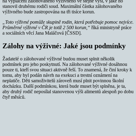
na vyplacení zálohovaného výživného ve stejné výši, v jaké ho
stanovil druhému rodiči soud. Maximální částka zálohovaného
výživného bude zastropována na tři tisíce korun.
„Toto výživné pomůže skupině rodin, která potřebuje pomoc nejvíce.
Průměrné výživné v ČR je totiž 2 500 korun,“
říká ministryně práce
a sociálních věcí Jana Maláčová [ČSSD].
Zálohy na výživné: Jaké jsou podmínky
Žadatelé o zálohované výživné budou muset splnit několik
podmínek pro jeho poskytnutí. Na zálohované výživné dosáhnou
pouze ti, kteří svou situaci aktivně řeší. To znamená, že činí kroky k
tomu, aby byl podán návrh na exekuci a trestní oznámení na
neplatiče. Děti samoživitelů zároveň musí plnit povinnou školní
docházku. Další podmínkou, která bude muset být splněna, je ta,
aby druhý rodič neposílal stanovenou výši alimentů alespoň po dobu
čtyř měsíců.