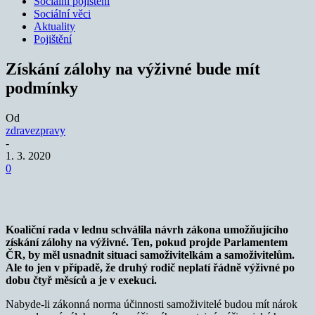
Sociální pojištění
Sociální věci
Aktuality
Pojištění
Získání zálohy na výživné bude mít
podmínky
Od
zdravezpravy
-
1. 3. 2020
0
Koaliční rada v lednu schválila návrh zákona umožňujícího
získání zálohy na výživné. Ten, pokud projde Parlamentem
ČR, by měl usnadnit situaci samoživitelkám a samoživitelům.
Ale to jen v případě, že druhý rodič neplatí řádně výživné po
dobu čtyř měsíců a je v exekuci.
Nabyde-li zákonná norma účinnosti samoživitelé budou mít nárok