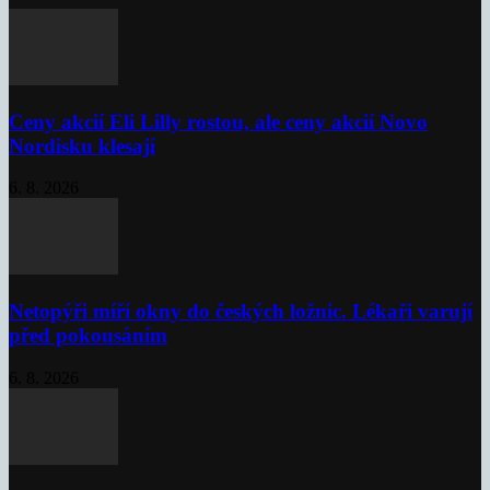
Ceny akcií Eli Lilly rostou, ale ceny akcií Novo
Nordisku klesají
6. 8. 2026
Netopýři míří okny do českých ložnic. Lékaři varují
před pokousáním
6. 8. 2026