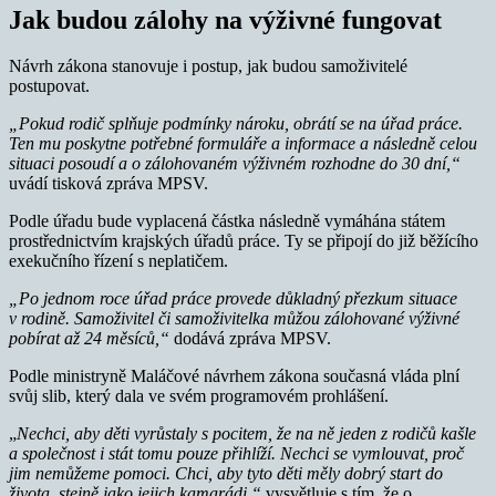
Jak budou zálohy na výživné fungovat
Návrh zákona stanovuje i postup, jak budou samoživitelé
postupovat.
„Pokud rodič splňuje podmínky nároku, obrátí se na úřad práce.
Ten mu poskytne potřebné formuláře a informace a následně celou
situaci posoudí a
o zálohovaném výživném rozhodne do 30 dní,“
uvádí tisková zpráva MPSV.
Podle úřadu bude vyplacená částka následně vymáhána státem
prostřednictvím krajských úřadů práce. Ty se připojí do již běžícího
exekučního řízení s neplatičem.
„Po jednom roce úřad práce provede důkladný přezkum situace
v rodině. Samoživitel či samoživitelka můžou zálohované výživné
pobírat až 24 měsíců,“
dodává zpráva MPSV.
Podle ministryně Maláčové návrhem zákona současná vláda plní
svůj slib, který dala ve svém programovém prohlášení.
„
Nechci, aby děti vyrůstaly s pocitem, že na ně jeden z rodičů kašle
a společnost i stát tomu pouze přihlíží. Nechci se vymlouvat, proč
jim nemůžeme pomoci. Chci, aby tyto děti měly dobrý start do
života, stejně jako jejich kamarádi,“
vysvětluje s tím, že o