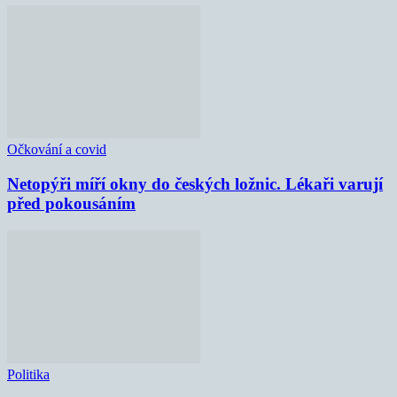
Očkování a covid
Netopýři míří okny do českých ložnic. Lékaři varují
před pokousáním
Politika