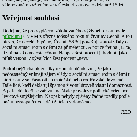
zálohovaném výživném se v Česku diskutovalo déle než 15 let.
Veřejnost souhlasí
Dodejme, že pro vyplácení zálohovaného výživného jsou podle
průzkumu
CVVM z března loňského roku tři čtvrtiny Čechů. A to i
přesto, že necelé tři pětiny Čechů [56 %] považují starost vlády o
sociální situaci rodin s dětmi za přiměřenou. A pouze třetina [32 %]
ji vnímá jako nedostatečnou. Naopak šest procent ji hodnotí jako
příliš velkou. Zbývajících šest procent „neví.“
Podrobnější charakteristiky respondentů ukazují, že jako
nedostatečný vnímají zájem vlády o sociální situaci rodin s dětmi ti,
kteří jsou v současnosti na mateřské nebo rodičovské dovolené.
Dále lidé, kteří deklarují špatnou životní úroveň vlastní domácnosti.
A pak lidé, kteří se zařazují na škále pravolevé politické orientace k
levicově smýšlejícím. Naopak nebyly zjištěny žádné rozdíly podle
počtu nezaopatřených dětí žijících v domácnosti.
–RED–