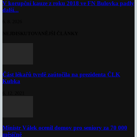
V korupční kauze z roku 2018 ve FN Bulovka padly
další...
6. 8. 2026
NEJDISKUTOVANĚJŠÍ ČLÁNKY
Část lékařů tvrdě zaútočila na prezidenta ČLK
Kubka
6. 12. 2021
Ministr Válek ocenil domov pro seniory za 70 000
měsíčně