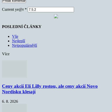
Current ye@r
*
POSLEDNÍ ČLÁNKY
Vše
Nejlepší
Nejpopulárnější
Více
Ceny akcií Eli Lilly rostou, ale ceny akcií Novo
Nordisku klesají
6. 8. 2026