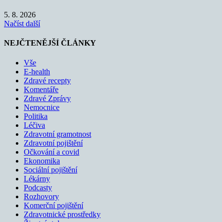
5. 8. 2026
Načíst další
NEJČTENĚJŠÍ ČLÁNKY
Vše
E-health
Zdravé recepty
Komentáře
Zdravé Zprávy
Nemocnice
Politika
Léčiva
Zdravotní gramotnost
Zdravotní pojištění
Očkování a covid
Ekonomika
Sociální pojištění
Lékárny
Podcasty
Rozhovory
Komerční pojištění
Zdravotnické prostředky