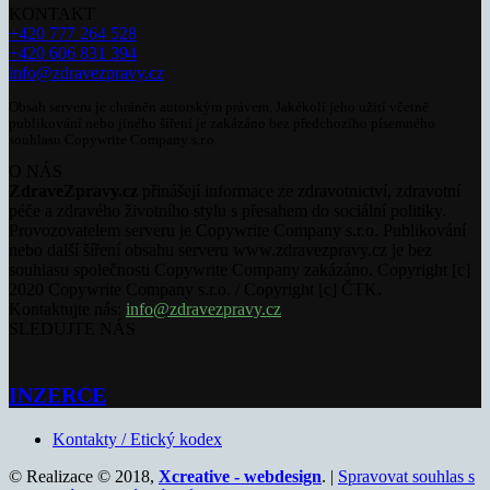
KONTAKT
+420 777 264 528
+420 606 831 394
info@zdravezpravy.cz
Obsah serveru je chráněn autorským právem. Jakékoli jeho užití včetně
publikování nebo jiného šíření je zakázáno bez předchozího písemného
souhlasu Copywrite Company s.r.o.
O NÁS
ZdraveZpravy.cz
přinášejí informace ze zdravotnictví, zdravotní
péče a zdravého životního stylu s přesahem do sociální politiky.
Provozovatelem serveru je Copywrite Company s.r.o. Publikování
nebo další šíření obsahu serveru www.zdravezpravy.cz je bez
souhlasu společnosti Copywrite Company zakázáno. Copyright [c]
2020 Copywrite Company s.r.o. / Copyright [c] ČTK.
Kontaktujte nás:
info@zdravezpravy.cz
SLEDUJTE NÁS
INZERCE
Kontakty / Etický kodex
© Realizace © 2018,
Xcreative - webdesign
. |
Spravovat souhlas s