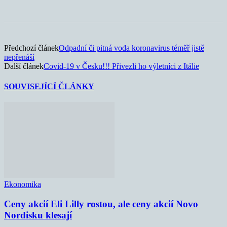
Předchozí článek
Odpadní či pitná voda koronavirus téměř jistě
nepřenáší
Další článek
Covid-19 v Česku!!! Přivezli ho výletníci z Itálie
SOUVISEJÍCÍ ČLÁNKY
Ekonomika
Ceny akcií Eli Lilly rostou, ale ceny akcií Novo
Nordisku klesají