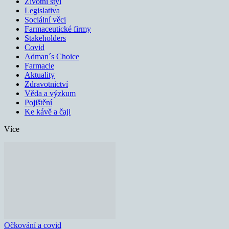
Životní styl
Legislativa
Sociální věci
Farmaceutické firmy
Stakeholders
Covid
Adman´s Choice
Farmacie
Aktuality
Zdravotnictví
Věda a výzkum
Pojištění
Ke kávě a čaji
Více
Očkování a covid