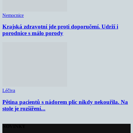
Nemocnice
Krajská zdravotní jde proti doporučení. Udrží i
porodnice s málo porody
Léčiva
Pětina pacientů s nádorem plic nikdy nekouřila. Na
stole je rozšíření...
NOVINKY