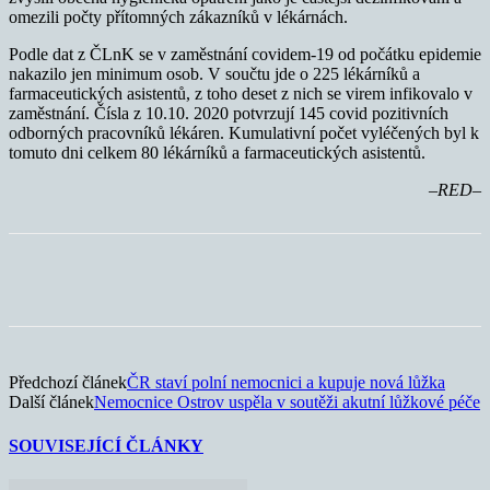
omezili počty přítomných zákazníků v lékárnách.
Podle dat z ČLnK se v zaměstnání covidem-19 od počátku epidemie
nakazilo jen minimum osob. V součtu jde o 225 lékárníků a
farmaceutických asistentů, z toho deset z nich se virem infikovalo v
zaměstnání. Čísla z 10.10. 2020 potvrzují 145 covid pozitivních
odborných pracovníků lékáren. Kumulativní počet vyléčených byl k
tomuto dni celkem 80 lékárníků a farmaceutických asistentů.
–RED–
Předchozí článek
ČR staví polní nemocnici a kupuje nová lůžka
Další článek
Nemocnice Ostrov uspěla v soutěži akutní lůžkové péče
SOUVISEJÍCÍ ČLÁNKY