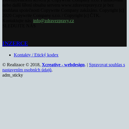
nebo další šíření obsahu serveru www.zdravezpravy.cz je bez
souhlasu společnosti Copywrite Company zakázáno. Copyright [c]
2020 Copywrite Company s.r.o. / Copyright [c] ČTK.
Kontaktujte nás:
info@zdravezpravy.cz
SLEDUJTE NÁS
INZERCE
Kontakty / Etický kodex
© Realizace © 2018,
Xcreative - webdesign
. |
Spravovat souhlas s
nastavením osobních údajů
.
adm_sticky