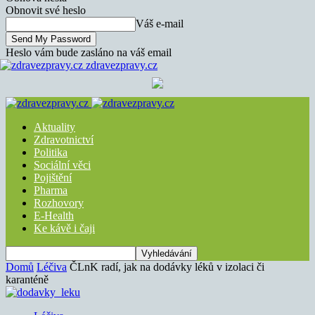
Obnovit své heslo
Váš e-mail
Heslo vám bude zasláno na váš email
zdravezpravy.cz
Aktuality
Zdravotnictví
Politika
Sociální věci
Pojištění
Pharma
Rozhovory
E-Health
Ke kávě i čaji
Domů
Léčiva
ČLnK radí, jak na dodávky léků v izolaci či
karanténě