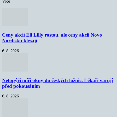
Více
Ceny akcií Eli Lilly rostou, ale ceny akcií Novo
Nordisku klesají
6. 8. 2026
Netopýři míří okny do českých ložnic. Lékaři varují
před pokousáním
6. 8. 2026