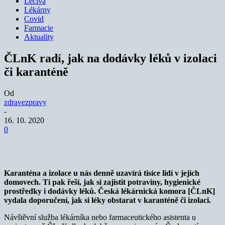
Léčiva
Lékárny
Covid
Farmacie
Aktuality
ČLnK radí, jak na dodávky léků v izolaci
či karanténě
Od
zdravezpravy
-
16. 10. 2020
0
Karanténa a izolace u nás denně uzavírá tisíce lidí v jejich
domovech. Ti pak řeší, jak si zajistit potraviny, hygienické
prostředky i dodávky léků. Česká lékárnická komora [ČLnK]
vydala doporučení, jak si léky obstarat v karanténě či izolaci.
Návštěvní služba lékárníka nebo farmaceutického asistenta u