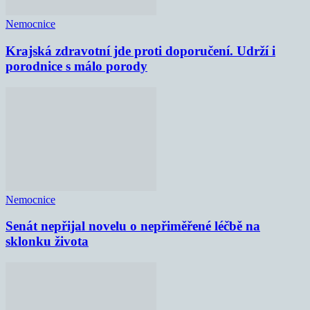
Nemocnice
Krajská zdravotní jde proti doporučení. Udrží i
porodnice s málo porody
Nemocnice
Senát nepřijal novelu o nepřiměřené léčbě na
sklonku života