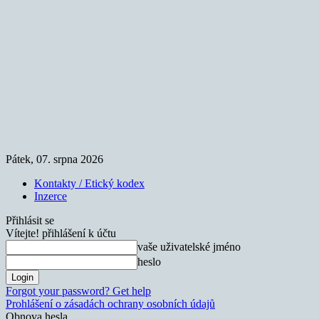
Pátek, 07. srpna 2026
Kontakty / Etický kodex
Inzerce
Přihlásit se
Vítejte! přihlášení k účtu
vaše uživatelské jméno
heslo
Forgot your password? Get help
Prohlášení o zásadách ochrany osobních údajů
Obnova hesla