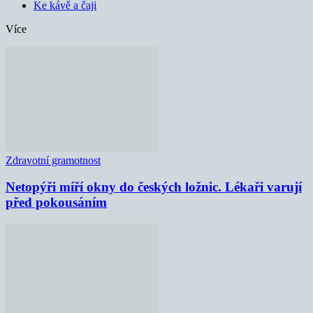
Ke kávě a čaji
Více
Zdravotní gramotnost
Netopýři míří okny do českých ložnic. Lékaři varují
před pokousáním