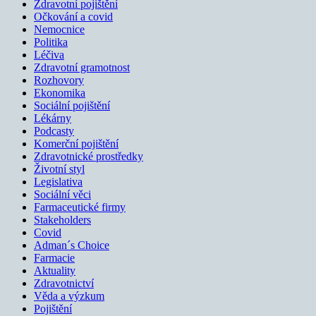
Zdravotní pojištění
Očkování a covid
Nemocnice
Politika
Léčiva
Zdravotní gramotnost
Rozhovory
Ekonomika
Sociální pojištění
Lékárny
Podcasty
Komerční pojištění
Zdravotnické prostředky
Životní styl
Legislativa
Sociální věci
Farmaceutické firmy
Stakeholders
Covid
Adman´s Choice
Farmacie
Aktuality
Zdravotnictví
Věda a výzkum
Pojištění