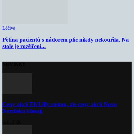
Léčiva
Pětina pacientů s nádorem plic nikdy nekouřila. Na
stole je rozšíření...
NOVINKY
Ceny akcií Eli Lilly rostou, ale ceny akcií Novo
Nordisku klesají
6. 8. 2026