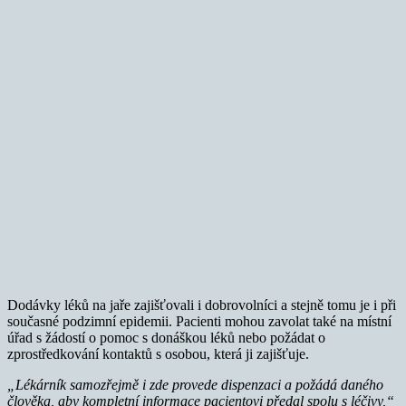
Dodávky léků na jaře zajišťovali i dobrovolníci a stejně tomu je i při
současné podzimní epidemii. Pacienti mohou zavolat také na místní
úřad s žádostí o pomoc s donáškou léků nebo požádat o
zprostředkování kontaktů s osobou, která ji zajišťuje.
„Lékárník samozřejmě i zde provede dispenzaci a požádá daného
člověka, aby kompletní informace pacientovi předal spolu s léčivy,“