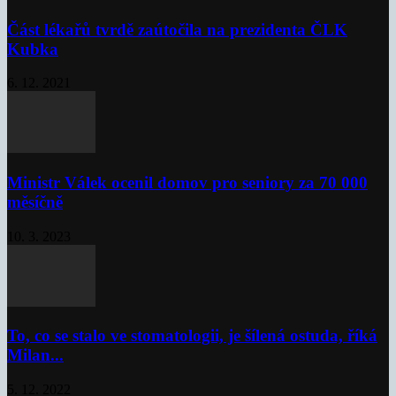
Část lékařů tvrdě zaútočila na prezidenta ČLK
Kubka
6. 12. 2021
Ministr Válek ocenil domov pro seniory za 70 000
měsíčně
10. 3. 2023
To, co se stalo ve stomatologii, je šílená ostuda, říká
Milan...
5. 12. 2022