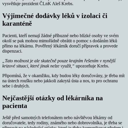
vysvětluje prezident ČLnK Aleš Krebs.
Výjimečné dodávky léků v izolaci či
karanténě
Pacienti, kteří nemají žádné příbuzné nebo blízké osoby ve svém
okolí se pak mohou mimořádně obrátit o pomoc s dodáním léků
přímo na lékárnu. Pověřený lékárník doručí přípravek a provede
dispenzaci.
„Tato možnost je ale skutečně pouze krajním řešením v nynější
krizové situaci, které jinak nelze využít,“
upozorňuje Krebs.
Připomíná, že v okamžiku, kdy budou léky doručovány, je třeba mít
na ústech roušku nebo jakkoli zakrytá ústa a nos, to pro ochranu
sebe i druhých.
Nejčastější otázky od lékárníka na
pacienta
Ještě před samotných telefonátem nebo návštěvou lékárny od
doručovatele, tedy rodiny, známého nebo dobrovolníka, je třeba se
připravit na následující otázky, které je třeba komunikovat předem i