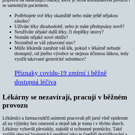
se samotným pacientem.
Potřebujete své léky okamžitě nebo máte ještě nějakou
zásobu?
Užíváte léky dlouhodobě, nebo je máte předepsány nově?
Neužíváte nějaké další léky, či doplňky stravy?
Nemáte nějaké nové obtíže?
Nezměnil se váš zdravotní stav?
Může lékárník zaměnit váš lék, pokud v lékárně nebude
dostupný, od jiného výrobce se stejnou účinnou látkou, tedy
využít takzvané generické substituce?
Příznaky covidu-19 zmírní i běžně
dostupná léčiva
Lékárny se nezavírají, pracují v běžném
provozu
Lékárníci a farmaceutičtí asistenti pracovali při jarní vlně epidemie
až na výjimky bez omezení a stejně tak je tomu i v těchto dnech.
Lékárny vybavili plexiskly, zajistili si ochranné pomůcky. Také
zvýšili obecná hygienická opatření jako je častější dezinfikování a