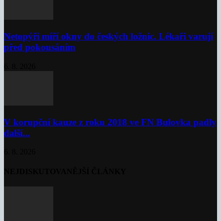
Netopýři míří okny do českých ložnic. Lékaři varují
před pokousáním
6. 8. 2026
V korupční kauze z roku 2018 ve FN Bulovka padly
další...
6. 8. 2026
NEJDISKUTOVANĚJŠÍ ČLÁNKY