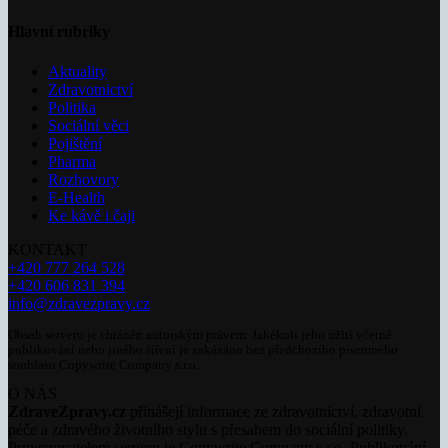
Hlavní rubriky
Aktuality
Zdravotnictví
Politika
Sociální věci
Pojištění
Pharma
Rozhovory
E-Health
Ke kávě i čaji
KONTAKT
+420 777 264 528
+420 606 831 394
info@zdravezpravy.cz
Obsah serveru je chráněn autorským právem. Jakékoli jeho užití včetně
publikování nebo jiného šíření je zakázáno bez předchozího písemného
souhlasu Copywrite Company s.r.o.
O NÁS
ZdraveZpravy.cz
přinášejí informace ze zdravotnictví, zdravotní
péče a zdravého životního stylu s přesahem do sociální politiky.
Provozovatelem serveru je Copywrite Company s.r.o. Publikování