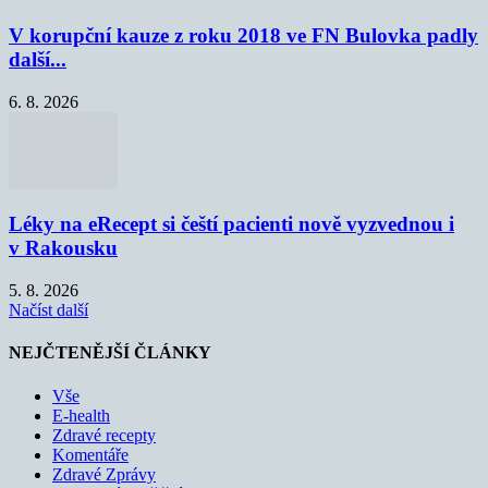
V korupční kauze z roku 2018 ve FN Bulovka padly
další...
6. 8. 2026
Léky na eRecept si čeští pacienti nově vyzvednou i
v Rakousku
5. 8. 2026
Načíst další
NEJČTENĚJŠÍ ČLÁNKY
Vše
E-health
Zdravé recepty
Komentáře
Zdravé Zprávy