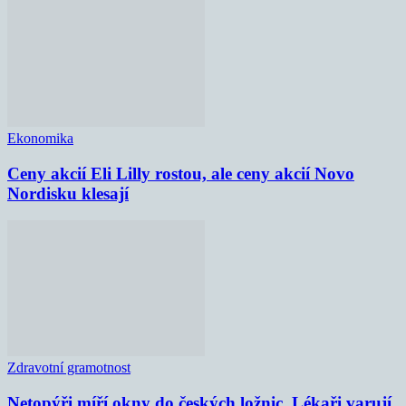
Ekonomika
Ceny akcií Eli Lilly rostou, ale ceny akcií Novo
Nordisku klesají
Zdravotní gramotnost
Netopýři míří okny do českých ložnic. Lékaři varují