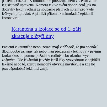
pacienta, což ČLnK dlouhodobě prosazuje, není v Česku zatím
legislativně upravena. Komora tak ve svém doporučení, jak na
dodávky léků, vychází ze současně platných norem pro výdej
léčivých přípravků. A přihlíží přitom i k mimořádné epidemii
koronaviru.
Karanténa a izolace se od 1. září
zkracuje o čtyři dny
Pacienti v karanténě nebo izolaci mají v případě, že jim dochází
dlouhodobě užívaný lék nebo mají předepsaný lék nový v prvním
kroku zkusit o pomoc požádat v rodině nebo okruhu svých
známých. Dle lékárníků je vždy lepší léky vyzvednout v nejbližší
lékárně nebo té, kterou nemocný obvykle navštěvuje a kde ho
pravděpodobně lékárníci znají.