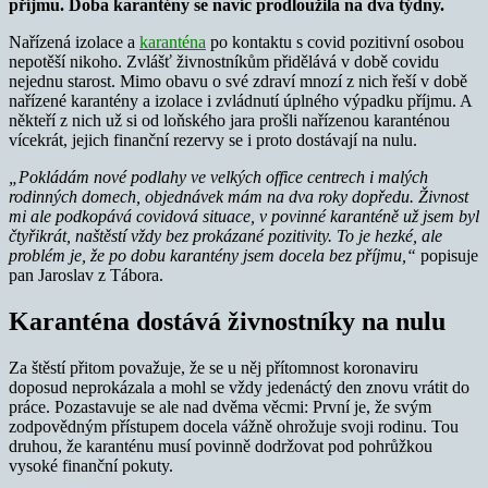
příjmu. Doba karantény se navíc prodloužila na dva týdny.
Nařízená izolace a
karanténa
po kontaktu s covid pozitivní osobou
nepotěší nikoho. Zvlášť živnostníkům přidělává v době covidu
nejednu starost. Mimo obavu o své zdraví mnozí z nich řeší v době
nařízené karantény a izolace i zvládnutí úplného výpadku příjmu. A
někteří z nich už si od loňského jara prošli nařízenou karanténou
vícekrát, jejich finanční rezervy se i proto dostávají na nulu.
„Pokládám nové podlahy ve velkých office centrech i malých
rodinných domech, objednávek mám na dva roky dopředu. Živnost
mi ale podkopává covidová situace, v povinné karanténě už jsem byl
čtyřikrát, naštěstí vždy bez prokázané pozitivity. To je hezké, ale
problém je, že po dobu karantény jsem docela bez příjmu,“
popisuje
pan Jaroslav z Tábora.
Karanténa dostává živnostníky na nulu
Za štěstí přitom považuje, že se u něj přítomnost koronaviru
doposud neprokázala a mohl se vždy jedenáctý den znovu vrátit do
práce. Pozastavuje se ale nad dvěma věcmi: První je, že svým
zodpovědným přístupem docela vážně ohrožuje svoji rodinu. Tou
druhou, že karanténu musí povinně dodržovat pod pohrůžkou
vysoké finanční pokuty.