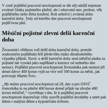
V ceně pojištění pracovní neschopnosti se dle něj odráží nejenom
zvolené částky pojistného plnění, ale i zdravotní stav, profese, věk
pojištěného nebo třeba kouření. Roli sehrává i zvolená doba
karenční doby. Tedy od kterého dne pracovní neschopnosti
pojišťovna plní.
Měsíční pojistné zlevní delší karenční
doba
Živnostníci většinou volí delší dobu karenční doby, protože
soukromým pojištěním řeší především riziko dlouhodobého
výpadku příjmů. Navíc u delší karenční doby není měsíční platba za
pojistné tak vysoká jako například u karence od sedmého dne
nemoci. Pojištění pracovní neschopnosti živnostníka pak nemusí při
denní dávce 400 korun vyjít na více než 500 korun za měsíc, jak
potvrzuje Martin Švec.
„My máme pracovní neschopnost od 28. dne a pro OSVČ
řemeslníka to na plnění 400 korun denně přijde na zhruba 480
korun měsíčně,“
vysvětluje s tím, že k pojištění pracovní
neschopnosti doporučuje vždy uzavřít pojištění invalidity a smrti pak
lidem s malými dětmi a hypotečním úvěrem.