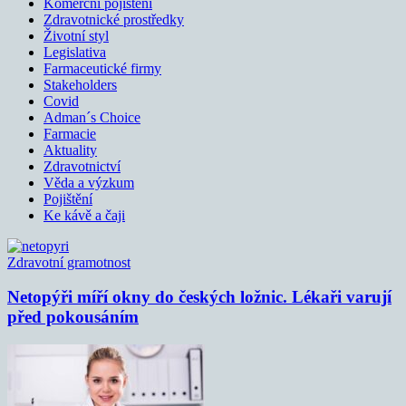
Komerční pojištění
Zdravotnické prostředky
Životní styl
Legislativa
Farmaceutické firmy
Stakeholders
Covid
Adman´s Choice
Farmacie
Aktuality
Zdravotnictví
Věda a výzkum
Pojištění
Ke kávě a čaji
Zdravotní gramotnost
Netopýři míří okny do českých ložnic. Lékaři varují
před pokousáním