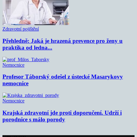
Zdravotní pojištění
Přehledně: Jaká je hrazená prevence pro ženy u
praktika od ledna...
Nemocnice
Profesor Táborský odešel z ústecké Masarykovy
nemocnice
Nemocnice
Krajská zdravotní jde proti doporučení. Udrží i
porodnice s málo porody