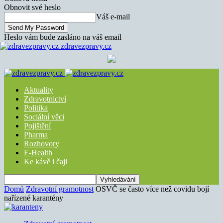
Obnovit své heslo
Váš e-mail
Heslo vám bude zasláno na váš email
zdravezpravy.cz
Aktuality
Zdravotnictví
Politika
Sociální věci
Pojištění
Pharma
Rozhovory
E-Health
Ke kávě i čaji
Domů
Zdravotní gramotnost
OSVČ se často více než covidu bojí
nařízené karantény