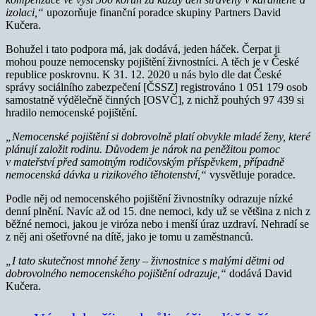
izolaci,“
upozorňuje finanční poradce skupiny Partners David
Kučera.
Bohužel i tato podpora má, jak dodává, jeden háček. Čerpat ji
mohou pouze nemocensky pojištění živnostníci. A těch je v České
republice poskrovnu. K 31. 12. 2020 u nás bylo dle dat České
správy sociálního zabezpečení [ČSSZ] registrováno 1 051 179 osob
samostatně výdělečně činných [OSVČ], z nichž pouhých 97 439 si
hradilo nemocenské pojištění.
„Nemocenské pojištění si dobrovolně platí obvykle mladé ženy, které
plánují založit rodinu. Důvodem je nárok na peněžitou pomoc
v mateřství před samotným rodičovským příspěvkem, případně
nemocenská dávka u rizikového těhotenství,“
vysvětluje poradce.
Podle něj od nemocenského pojištění živnostníky odrazuje nízké
denní plnění. Navíc až od 15. dne nemoci, kdy už se většina z nich z
běžné nemoci, jakou je viróza nebo i menší úraz uzdraví. Nehradí se
z něj ani ošetřovné na dítě, jako je tomu u zaměstnanců.
„I tato skutečnost mnohé ženy – živnostnice s malými dětmi od
dobrovolného nemocenského pojištění odrazuje,“
dodává David
Kučera.