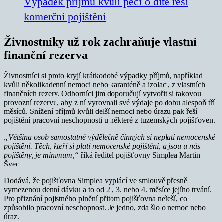
Výpadek příjmu kvůli péči o dítě řeší
komerční pojištění
Živnostníky už rok zachraňuje vlastní
finanční rezerva
Živnostníci si proto kryjí krátkodobé výpadky příjmů, například
kvůli několikadenní nemoci nebo karanténě a izolaci, z vlastních
finančních rezerv. Odborníci jim doporučují vytvořit si takovou
provozní rezervu, aby z ní vyrovnali své výdaje po dobu alespoň tří
měsíců. Snížení příjmů kvůli delší nemoci nebo úrazu pak řeší
pojištění pracovní neschopnosti u některé z tuzemských pojišťoven.
„Většina osob samostatně výdělečně činných si neplatí nemocenské
pojištění. Těch, kteří si platí nemocenské pojištění, a jsou u nás
pojištěny, je minimum,“
říká ředitel pojišťovny Simplea Martin
Švec.
Dodává, že pojišťovna Simplea vyplácí ve smlouvě přesně
vymezenou denní dávku a to od 2., 3. nebo 4. měsíce jejího trvání.
Pro přiznání pojistného plnění přitom pojišťovna neřeší, co
způsobilo pracovní neschopnost. Je jedno, zda šlo o nemoc nebo
úraz.