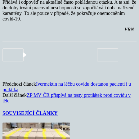
Přidává i odpověď na aktuálně často pokládanou otázku. A ta zní, že
do doby trvání pracovní neschopnosti se započítává i doba nařízené
karantény. To ale pouze v případě, že pokračuje onemocněním
covid-19.
–VRN–
Předchozí článek
Ivermektin na léčbu covidu dostanou pacienti i u
praktika
Další článek
ZP MV ČR přispívá na testy protilátek proti covidu v
těle
SOUVISEJÍCÍ ČLÁNKY