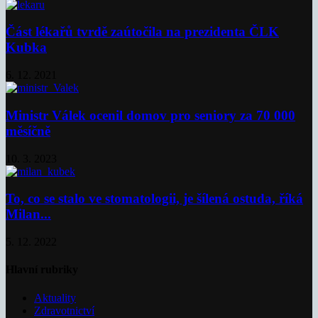
Část lékařů tvrdě zaútočila na prezidenta ČLK
Kubka
6. 12. 2021
Ministr Válek ocenil domov pro seniory za 70 000
měsíčně
10. 3. 2023
To, co se stalo ve stomatologii, je šílená ostuda, říká
Milan...
5. 12. 2022
Hlavní rubriky
Aktuality
Zdravotnictví