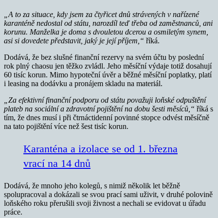
„A to za situace, kdy jsem za čtyřicet dnů strávených v nařízené
karanténě nedostal od státu, narozdíl teď třeba od zaměstnanců, ani
korunu. Manželka je doma s dvouletou dcerou a osmiletým synem,
asi si dovedete představit, jaký je její příjem,“
říká.
Dodává, že bez slušné finanční rezervy na svém účtu by poslední
rok plný chaosu jen těžko zvládl. Jeho měsíční výdaje totiž dosahují
60 tisíc korun. Mimo hypoteční úvěr a běžné měsíční poplatky, platí
i leasing na dodávku a pronájem skladu na materiál.
„Za efektivní finanční podporu od státu považuji loňské odpuštění
plateb na sociální a zdravotní pojištění na dobu šesti měsíců,“
říká s
tím, že dnes musí i při čtrnáctidenní povinné stopce odvést měsíčně
na tato pojištění více než šest tisíc korun.
Karanténa a izolace se od 1. března
vrací na 14 dnů
Dodává, že mnoho jeho kolegů, s nimiž několik let běžně
spolupracoval a dokázali se svou prací sami uživit, v druhé polovině
loňského roku přerušili svoji živnost a nechali se evidovat u úřadu
práce.