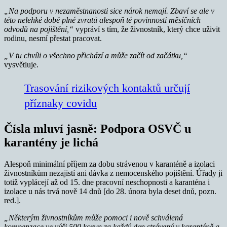
„Na podporu v nezaměstnanosti sice nárok nemají. Zbaví se ale v
této nelehké době plné zvratů alespoň té povinnosti měsíčních
odvodů na pojištění,“
vypráví s tím, že živnostník, který chce uživit
rodinu, nesmí přestat pracovat.
„V tu chvíli o všechno přichází a může začít od začátku,“
vysvětluje.
Trasování rizikových kontaktů určují
příznaky covidu
Čísla mluví jasně: Podpora OSVČ u
karantény je lichá
Alespoň minimální příjem za dobu strávenou v karanténě a izolaci
živnostníkům nezajistí ani dávka z nemocenského pojištění. Úřady ji
totiž vyplácejí až od 15. dne pracovní neschopnosti a karanténa i
izolace u nás trvá nově 14 dnů [do 28. února byla deset dnů, pozn.
red.].
„Některým živnostníkům může pomoci i nově schválená
kompenzace ve výši 500 korun za každý den strávený v karanténě a