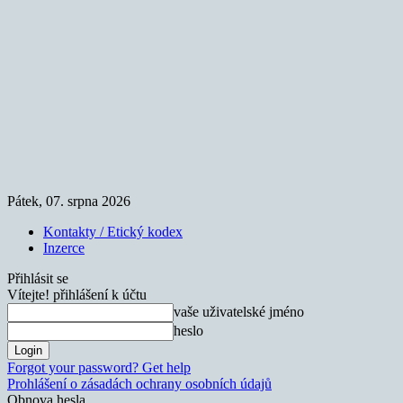
Pátek, 07. srpna 2026
Kontakty / Etický kodex
Inzerce
Přihlásit se
Vítejte! přihlášení k účtu
vaše uživatelské jméno
heslo
Forgot your password? Get help
Prohlášení o zásadách ochrany osobních údajů
Obnova hesla