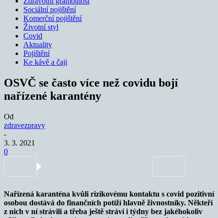
Zdravotní gramotnost
Sociální pojištění
Komerční pojištění
Životní styl
Covid
Aktuality
Pojištění
Ke kávě a čaji
OSVČ se často více než covidu bojí
nařízené karantény
Od
zdravezpravy
-
3. 3. 2021
0
Nařízená karanténa kvůli rizikovému kontaktu s covid pozitivní
osobou dostává do finančních potíží hlavně živnostníky. Někteří
z nich v ní strávili a třeba ještě stráví i týdny bez jakéhokoliv