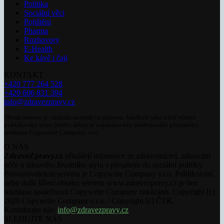
Politika
Sociální věci
Pojištění
Pharma
Rozhovory
E-Health
Ke kávě i čaji
KONTAKT
+420 777 264 528
+420 606 831 394
info@zdravezpravy.cz
Obsah serveru je chráněn autorským právem. Jakékoli jeho užití včetně
publikování nebo jiného šíření je zakázáno bez předchozího písemného
souhlasu Copywrite Company s.r.o.
O NÁS
ZdraveZpravy.cz
přinášejí informace ze zdravotnictví, zdravotní
péče a zdravého životního stylu s přesahem do sociální politiky.
Provozovatelem serveru je Copywrite Company s.r.o. Publikování
nebo další šíření obsahu serveru www.zdravezpravy.cz je bez
souhlasu společnosti Copywrite Company zakázáno. Copyright [c]
2020 Copywrite Company s.r.o. / Copyright [c] ČTK.
Kontaktujte nás:
info@zdravezpravy.cz
SLEDUJTE NÁS