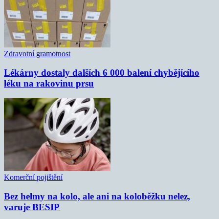
Zdravotní gramotnost
Lékárny dostaly dalších 6 000 balení chybějícího
léku na rakovinu prsu
Komerční pojištění
Bez helmy na kolo, ale ani na koloběžku nelez,
varuje BESIP