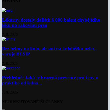
NOVINKY
Lékárny dostaly dalších 6 000 balení chybějícího
léku na rakovinu prsu
7. 8. 2026
Bez helmy na kolo, ale ani na koloběžku nelez,
varuje BESIP
7. 8. 2026
Přehledně: Jaká je hrazená prevence pro ženy u
praktika od ledna...
7. 8. 2026
NEJDISKUTOVANĚJŠÍ ČLÁNKY