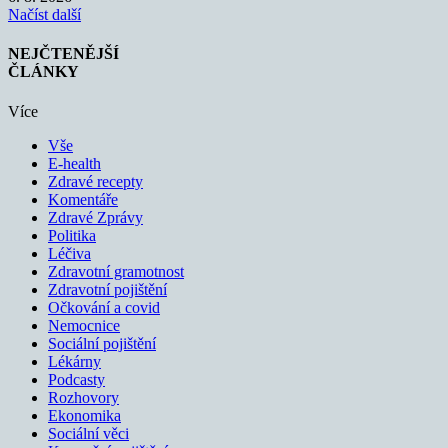
Načíst další
NEJČTENĚJŠÍ
ČLÁNKY
Více
Vše
E-health
Zdravé recepty
Komentáře
Zdravé Zprávy
Politika
Léčiva
Zdravotní gramotnost
Zdravotní pojištění
Očkování a covid
Nemocnice
Sociální pojištění
Lékárny
Podcasty
Rozhovory
Ekonomika
Sociální věci