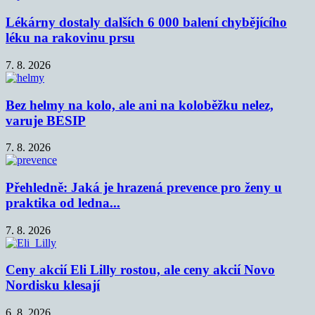
Lékárny dostaly dalších 6 000 balení chybějícího
léku na rakovinu prsu
7. 8. 2026
Bez helmy na kolo, ale ani na koloběžku nelez,
varuje BESIP
7. 8. 2026
Přehledně: Jaká je hrazená prevence pro ženy u
praktika od ledna...
7. 8. 2026
Ceny akcií Eli Lilly rostou, ale ceny akcií Novo
Nordisku klesají
6. 8. 2026